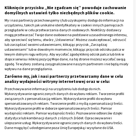
wywiadu i badania rozpoznać poważne choroby nosa,
Kliknięcie przycisku „Nie zgadzam się” powoduje zachowanie
uszu, gardła czy krtani i odpowiednio wcześnie
domyślnych ustawień tylko niezbędnych plików cookie.
rozpocząć leczenie.
My i nasi partnerzy przechowujemy i/lub uzyskujemy dostęp do informacji na
urządzeniu, takich jak unikalne identyfikatory w cookie i innych pamięciach
przeglądarki w celu przetwarzania danych osobowych. Niektórzy dostawcy
Reklama
mogą przetwarzać Twoje dane osobowe na podstawie uzasadnionego interesu,
aby sprzeciwić się temu, otwórz „Ustawienia”. Możesz zaakceptować, odrzucić
lub zarządzać swoimi ustawieniami, klikając przycisk „Zarządzaj
ustawieniami” lub w dowolnym momencie, klikając przycisk odcisku palca w
lewym dolnym rogu witryny. Aby wycofać zgodę kliknij odcisk palca lub link w
stopce serwisu i kliknij pozycję Moje dane, na tej stronie możesz wycofać swoją
zgodę. Te wybory zostaną zasygnalizowane naszym partnerom i nie będą miały
wpływu na dane przeglądania.
Zarówno my, jak i nasi partnerzy przetwarzamy dane w celu
analizy wydajności witryny internetowej oraz w celu:
Przechowywanie informacji na urządzeniu lub dostęp do nich.
Wykorzystywanie ograniczonych danych do wyboru reklam. Tworzenie profili
związanych z personalizacją reklam. Wykorzystanie profili do wyboru
spersonalizowanych reklam. Tworzenie profili z myślą o personalizacji treści.
Wykorzystywanie profili w doborze spersonalizowanych treści. Pomiar
wydajności reklam. Pomiar wydajności treści. Poznawanie odbiorców dzięki
statystyce lub kombinacji danych z różnych źródeł. Opracowywanie i
ulepszanie usług. Wykorzystywanie ograniczonych danych do wyboru treści.
Dane mogą być udostępniane poza Unię Europejską i wysyłane do USA.
Jak leczy laryngolog?
Twoja zgoda i polityka cookie dotyczą wyłącznie tej witryny/aplikacji.