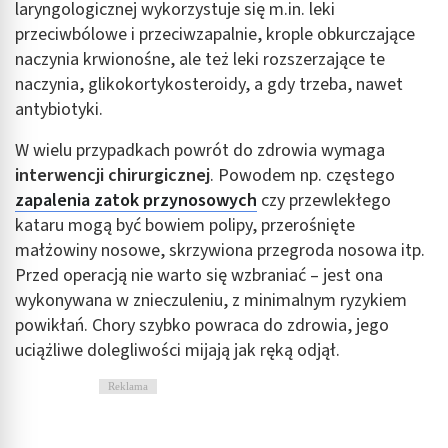
laryngologicznej wykorzystuje się m.in. leki
Pomiar efektywności treści
przeciwbólowe i przeciwzapalnie, krople obkurczające
naczynia krwionośne, ale też leki rozszerzające te
Rozumienie odbiorców dzięki statystyce lub
naczynia, glikokortykosteroidy, a gdy trzeba, nawet
kombinacji danych z różnych źródeł
antybiotyki.
Rozwój i ulepszanie usług
W wielu przypadkach powrót do zdrowia wymaga
Wykorzystywanie ograniczonych danych do
interwencji chirurgicznej
. Powodem np. częstego
wyboru treści
zapalenia zatok przynosowych
czy przewlekłego
Funkcje specjalne IAB:
kataru mogą być bowiem polipy, przerośnięte
małżowiny nosowe, skrzywiona przegroda nosowa itp.
Użycie dokładnych danych geolokalizacyjnych
Przed operacją nie warto się wzbraniać – jest ona
Identyfikowanie urządzeń na podstawie
wykonywana w znieczuleniu, z minimalnym ryzykiem
aktywnie żądanych informacji
powikłań. Chory szybko powraca do zdrowia, jego
Cele przetwarzania inne niż IAB:
uciążliwe dolegliwości mijają jak ręką odjął.
Niezbędne
Reklama
Wydajność (Performance)