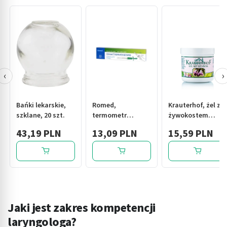
‹
›
Bańki lekarskie,
Romed,
Krauterhof, żel z
szklane, 20 szt.
termometr
żywokostem
lekarski,
lekarskim, 250 ml
43,19 PLN
13,09 PLN
15,59 PLN
bezrtęciowy, 1
szt.
Jaki jest zakres kompetencji
laryngologa?