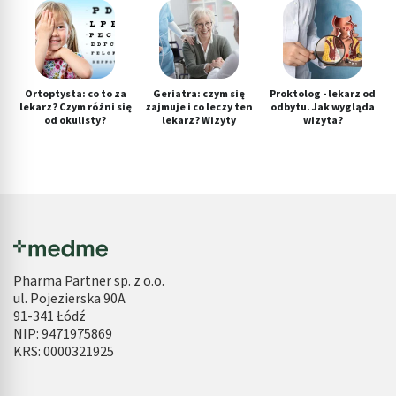
Ortoptysta: co to za
Geriatra: czym się
Proktolog - lekarz od
lekarz? Czym różni się
zajmuje i co leczy ten
odbytu. Jak wygląda
od okulisty?
lekarz? Wizyty
wizyta?
Pharma Partner sp. z o.o.
ul. Pojezierska 90A
91-341 Łódź
NIP: 9471975869
KRS: 0000321925