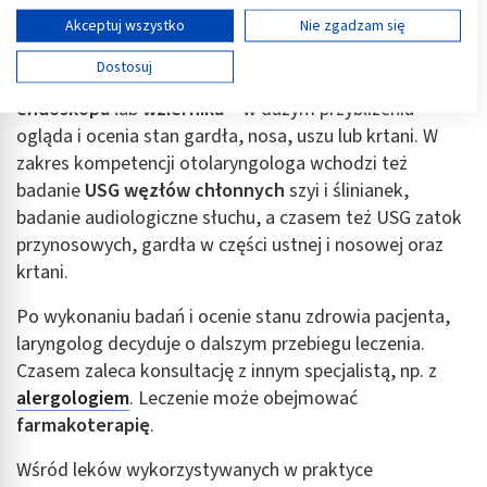
Wyświetl listę partnerów (11 dostawców IAB)
Pierwsza wizyta u laryngologa obejmuje przede
Akceptuj wszystko
Nie zgadzam się
wszystkim wywiad lekarski dotyczący stanu zdrowia
Używamy Twoich danych w następujących celach:
Dostosuj
pacjenta. Specjalista wykonuje też badanie za pomocą
Cele przetwarzania IAB:
endoskopu
lub
wziernika
– w dużym przybliżeniu
Przechowywanie informacji na urządzeniu lub
dostęp do nich
ogląda i ocenia stan gardła, nosa, uszu lub krtani. W
zakres kompetencji otolaryngologa wchodzi też
Wykorzystywanie ograniczonych danych do
badanie
USG węzłów chłonnych
szyi i ślinianek,
wyboru reklam
badanie audiologiczne słuchu, a czasem też USG zatok
Tworzenie profili w celu spersonalizowanych
przynosowych, gardła w części ustnej i nosowej oraz
reklam
krtani.
Wykorzystanie profili do wyboru
Po wykonaniu badań i ocenie stanu zdrowia pacjenta,
spersonalizowanych reklam
laryngolog decyduje o dalszym przebiegu leczenia.
Tworzenie profili w celu personalizacji treści
Czasem zaleca konsultację z innym specjalistą, np. z
alergologiem
. Leczenie może obejmować
Wykorzystywanie profili w celu doboru
farmakoterapię
.
spersonalizowanych treści
Wśród leków wykorzystywanych w praktyce
Pomiar efektywności reklam