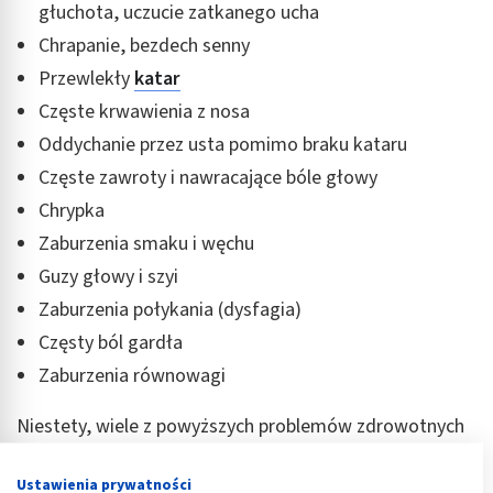
głuchota, uczucie zatkanego ucha
Chrapanie, bezdech senny
Przewlekły
katar
Częste krwawienia z nosa
Oddychanie przez usta pomimo braku kataru
Częste zawroty i nawracające bóle głowy
Chrypka
Zaburzenia smaku i węchu
Guzy głowy i szyi
Zaburzenia połykania (dysfagia)
Częsty ból gardła
Zaburzenia równowagi
Niestety, wiele z powyższych problemów zdrowotnych
bagatelizujemy – na przykład chrapanie czy częste bóle
głowy. Tymczasem laryngolog może na podstawie
Ustawienia prywatności