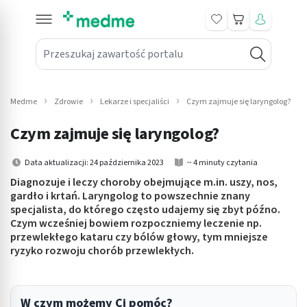
Koszyk
Przeszukaj zawartość portalu
in submenu: Leki na receptę
win submenu: Zdrowie
Medme
Zdrowie
Lekarze i specjaliści
Czym zajmuje się laryngolog?
win submenu: Suplementy
Czym zajmuje się laryngolog?
win submenu: Mama i dziecko
Data aktualizacji: 24 października 2023
~ 4 minuty czytania
win submenu: Kosmetyki
Diagnozuje i leczy choroby obejmujące m.in. uszy, nos,
gardło i krtań. Laryngolog to powszechnie znany
specjalista, do którego często udajemy się zbyt późno.
win submenu: Higiena
Czym wcześniej bowiem rozpoczniemy leczenie np.
przewlekłego kataru czy bólów głowy, tym mniejsze
win submenu: Sprzęt medyczny
ryzyko rozwoju chorób przewlekłych.
win submenu: Intymne
win submenu: Wellness
W czym możemy Ci pomóc?