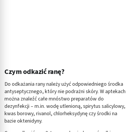
Wykorzystywanie profili w celu doboru
spersonalizowanych treści
Pomiar efektywności reklam
Pomiar efektywności treści
Rozumienie odbiorców dzięki statystyce lub
kombinacji danych z różnych źródeł
Rozwój i ulepszanie usług
Czym odkazić ranę?
Wykorzystywanie ograniczonych danych do
wyboru treści
Do odkażania rany należy użyć odpowiedniego środka
Funkcje specjalne IAB:
antyseptycznego, który nie podrażni skóry. W aptekach
Użycie dokładnych danych geolokalizacyjnych
można znaleźć całe mnóstwo preparatów do
dezynfekcji – m.in. wodę utlenioną, spirytus salicylowy,
Identyfikowanie urządzeń na podstawie
aktywnie żądanych informacji
kwas borowy, rivanol, chlorheksydynę czy środki na
bazie oktenidyny.
Cele przetwarzania inne niż IAB:
Niezbędne