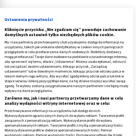
Ustawienia prywatności
Kliknięcie przycisku „Nie zgadzam się” powoduje zachowanie
domyślnych ustawień tylko niezbędnych plików cookie.
My i nasi partnerzy przechowujemy i/lub uzyskujemy dostęp do informacji na
urządzeniu, takich jak unikalne identyfikatory w cookie i innych pamięciach
przeglądarki w celu przetwarzania danych osobowych. Niektórzy dostawcy
mogą przetwarzać Twoje dane osobowe na podstawie uzasadnionego interesu,
Odkażanie rany – jak to zrobić?
aby sprzeciwić się temu, otwórz „Ustawienia”. Możesz zaakceptować, odrzucić
lub zarządzać swoimi ustawieniami, klikając przycisk „Zarządzaj
ustawieniami” lub w dowolnym momencie, klikając przycisk odcisku palca w
Jak zatem powinno przebiegać odkażanie rany, żeby
lewym dolnym rogu witryny. Aby wycofać zgodę kliknij odcisk palca lub link w
maksymalnie zminimalizować ryzyko zakażenia? Jeśli
stopce serwisu i kliknij pozycję Moje dane, na tej stronie możesz wycofać swoją
zgodę. Te wybory zostaną zasygnalizowane naszym partnerom i nie będą miały
rana krwawi, należy w pierwszej kolejności zatamować
wpływu na dane przeglądania.
krwawienie poprzez ucisk. Dopiero wtedy można
Zarówno my, jak i nasi partnerzy przetwarzamy dane w celu
analizy wydajności witryny internetowej oraz w celu:
przystąpić do oczyszczania rany. Można to zrobić pod
Przechowywanie informacji na urządzeniu lub dostęp do nich.
bieżącą wodą lub z użyciem soli fizjologicznej. Kolejny
Wykorzystywanie ograniczonych danych do wyboru reklam. Tworzenie profili
krok to dezynfekcja uszkodzonej skóry przy pomocy
związanych z personalizacją reklam. Wykorzystanie profili do wyboru
spersonalizowanych reklam. Tworzenie profili z myślą o personalizacji treści.
środka antyseptycznego. Na koniec ranę należy
Wykorzystywanie profili w doborze spersonalizowanych treści. Pomiar
zabezpieczyć przed podrażnieniem oraz
wydajności reklam. Pomiar wydajności treści. Poznawanie odbiorców dzięki