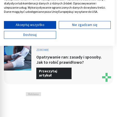
statystyce lub kombinacji danych z różnych źródeł. Opracowywanie i
zanieczyszczeniem jałowym opatrunkiem. Opatrunek
ulepszanie usług. Wykorzystywanie ograniczonych danych do wyboru treści.
należy dobrać do rodzaju rany. W przypadku
Dane mogą być udostępniane poza Unię Europejską i wysyłane do USA.
niewielkiego skaleczenia wystarczy zwykły plaster z
Twoja zgoda i polityka cookie dotyczą wyłącznie tej witryny/aplikacji.
opatrunkiem, a większą ranę zwykle zabezpiecza się
Wyświetl listę partnerów (11 dostawców IAB)
Akceptuj wszystko
Nie zgadzam się
wyjałowioną gazę oraz plastrem.
Używamy Twoich danych w następujących celach:
Dostosuj
Cele przetwarzania IAB:
Przechowywanie informacji na urządzeniu lub
dostęp do nich
ZDROWIE
Opatrywanie ran: zasady i sposoby.
Wykorzystywanie ograniczonych danych do
Jak to robić prawidłowo?
wyboru reklam
Przeczytaj
artykuł
Tworzenie profili w celu spersonalizowanych
reklam
Wykorzystanie profili do wyboru
Reklama
spersonalizowanych reklam
Tworzenie profili w celu personalizacji treści