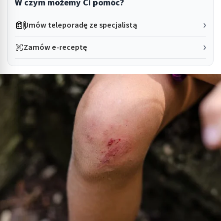
W czym możemy Ci pomóc?
Umów teleporadę ze specjalistą
Zamów e-receptę