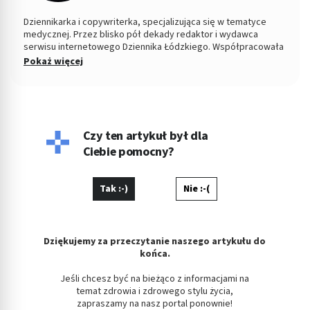
Dziennikarka i copywriterka, specjalizująca się w tematyce
medycznej. Przez blisko pół dekady redaktor i wydawca
serwisu internetowego Dziennika Łódzkiego. Współpracowała
z łódzkim ośrodkiem TVP. Absolwentka Filozofii oraz
Pokaż więcej
Dziennikarstwa i Komunikacji Społecznej na Uniwersytecie
Łódzkim. W wolnych chwilach fotografuje kontrasty ulicy i
eksperymentuje w kuchni.
Czy ten artykuł był dla
Ciebie pomocny?
Tak :-)
Nie :-(
Dziękujemy za przeczytanie naszego artykułu do
końca.
Jeśli chcesz być na bieżąco z informacjami na
temat zdrowia i zdrowego stylu życia,
zapraszamy na nasz portal ponownie!