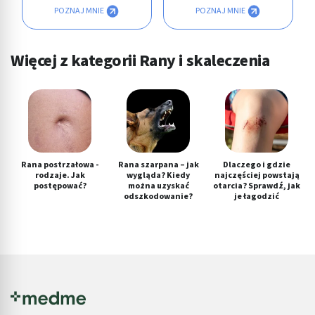
POZNAJ MNIE
POZNAJ MNIE
Więcej z kategorii Rany i skaleczenia
Rana postrzałowa -
Rana szarpana – jak
Dlaczego i gdzie
rodzaje. Jak
wygląda? Kiedy
najczęściej powstają
postępować?
można uzyskać
otarcia? Sprawdź, jak
odszkodowanie?
je łagodzić