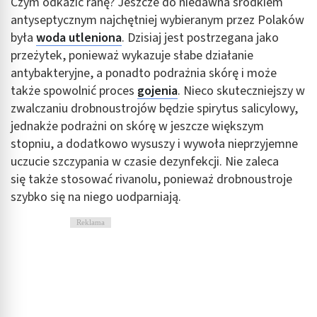
Czym odkazić ranę? Jeszcze do niedawna środkiem
antyseptycznym najchętniej wybieranym przez Polaków
Wydajność (Performance)
była
woda utleniona
. Dzisiaj jest postrzegana jako
przeżytek, ponieważ wykazuje słabe działanie
Reklama / śledzenie
antybakteryjne, a ponadto podrażnia skórę i może
także spowolnić proces
gojenia
. Nieco skuteczniejszy w
zwalczaniu drobnoustrojów będzie spirytus salicylowy,
jednakże podrażni on skórę w jeszcze większym
stopniu, a dodatkowo wysuszy i wywoła nieprzyjemne
uczucie szczypania w czasie dezynfekcji. Nie zaleca
się także stosować rivanolu, ponieważ drobnoustroje
szybko się na niego uodparniają.
Reklama