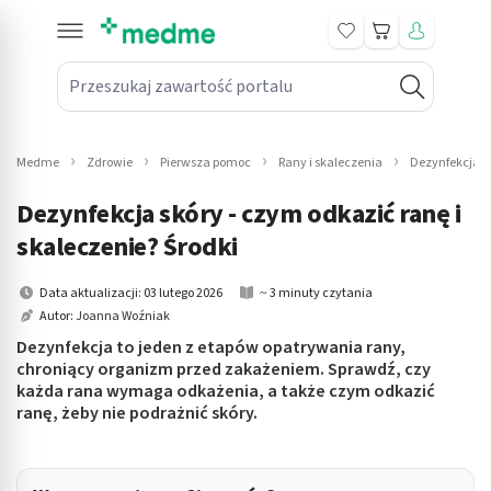
Koszyk
Przeszukaj zawartość portalu
in submenu: Leki na receptę
win submenu: Zdrowie
Medme
Zdrowie
Pierwsza pomoc
Rany i skaleczenia
Dezynfekcja sk
win submenu: Suplementy
Dezynfekcja skóry - czym odkazić ranę i
win submenu: Mama i dziecko
skaleczenie? Środki
win submenu: Kosmetyki
Data aktualizacji: 03 lutego 2026
~ 3 minuty czytania
Autor:
Joanna Woźniak
win submenu: Higiena
Dezynfekcja to jeden z etapów opatrywania rany,
chroniący organizm przed zakażeniem. Sprawdź, czy
win submenu: Sprzęt medyczny
każda rana wymaga odkażenia, a także czym odkazić
ranę, żeby nie podrażnić skóry.
win submenu: Intymne
win submenu: Wellness