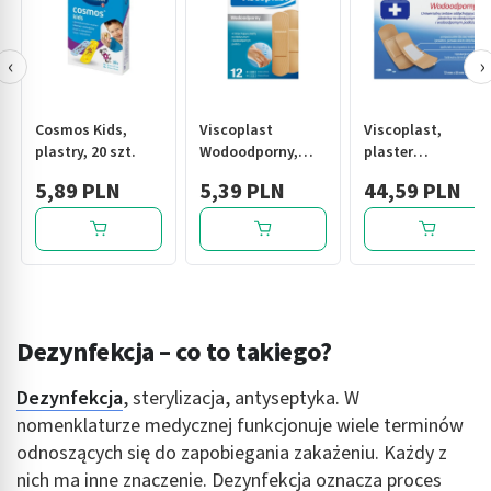
‹
›
Cosmos Kids,
Viscoplast
Viscoplast,
plastry, 20 szt.
Wodoodporny,
plaster
plastry, 12 szt.
wodoodporny, 72
5,89 PLN
5,39 PLN
44,59 PLN
mm x 25 mm, 100
szt.
Dezynfekcja – co to takiego?
Dezynfekcja
, sterylizacja, antyseptyka. W
nomenklaturze medycznej funkcjonuje wiele terminów
odnoszących się do zapobiegania zakażeniu. Każdy z
nich ma inne znaczenie. Dezynfekcja oznacza proces