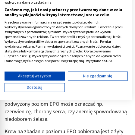
wpływu na dane przeglądania.
osób z
niedokrwistością
(niedoborem erytrocytów) i
Zarówno my, jak i nasi partnerzy przetwarzamy dane w celu
przy podejrzeniu nasilenia anemii, a także aby sprawdzić
analizy wydajności witryny internetowej oraz w celu:
reakcję organizmu na wdrożone leczenie.
Przechowywanie informacji na urządzeniu lub dostęp do nich.
Wykorzystywanie ograniczonych danych do wyboru reklam. Tworzenie profili
Ponadto badanie wykonuje się również przy
związanych z personalizacją reklam. Wykorzystanie profili do wyboru
spersonalizowanych reklam. Tworzenie profili z myślą o personalizacji treści.
diagnozowaniu przyczyn nadkrwistości oraz w
Wykorzystywanie profili w doborze spersonalizowanych treści. Pomiar
przypadku kontroli antydopingowej u sportowców.
wydajności reklam. Pomiar wydajności treści. Poznawanie odbiorców dzięki
statystyce lub kombinacji danych z różnych źródeł. Opracowywanie i
ulepszanie usług. Wykorzystywanie ograniczonych danych do wyboru treści.
Norma erytropoetyny
u zdrowej osoby to około 4,3–
Dane mogą być udostępniane poza Unię Europejską i wysyłane do USA.
29 IU/L. Należy jednak pamiętać, że wartości te mogą
Twoja zgoda i polityka cookie dotyczą wyłącznie tej witryny/aplikacji.
się nieznacznie różnić w zależności od labolatorium,
Wyświetl listę partnerów (11 dostawców IAB)
Akceptuj wszystko
Nie zgadzam się
wieku, płci, a także stanu klinicznego pacjenta. Wynik
Używamy Twoich danych w następujących celach:
Dostosuj
poniżej normy wskazuje na niedokrwistość
Cele przetwarzania IAB:
spowodowaną m.in. chorobami nerek, natomiast
Przechowywanie informacji na urządzeniu lub
podwyżony poziom EPO może oznaczać np.
dostęp do nich
czerwienicę, choroby serca, czy anemię spowodowaną
Wykorzystywanie ograniczonych danych do
niedoborem żelaza.
wyboru reklam
Krew na zbadanie poziomu EPO pobierana jest z żyły