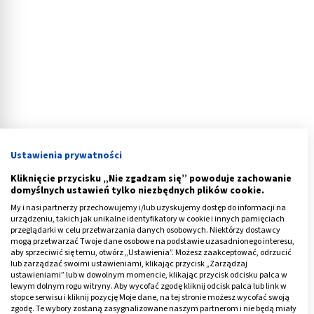
Ustawienia prywatności
Kliknięcie przycisku „Nie zgadzam się” powoduje zachowanie
domyślnych ustawień tylko niezbędnych plików cookie.
My i nasi partnerzy przechowujemy i/lub uzyskujemy dostęp do informacji na
Badanie erytropoetyny
urządzeniu, takich jak unikalne identyfikatory w cookie i innych pamięciach
przeglądarki w celu przetwarzania danych osobowych. Niektórzy dostawcy
mogą przetwarzać Twoje dane osobowe na podstawie uzasadnionego interesu,
Najczęściej EPO oznaczane jest u pacjentów z
aby sprzeciwić się temu, otwórz „Ustawienia”. Możesz zaakceptować, odrzucić
lub zarządzać swoimi ustawieniami, klikając przycisk „Zarządzaj
nieprawidłowymi wynikami
morfologii krw
i
, w tym
ustawieniami” lub w dowolnym momencie, klikając przycisk odcisku palca w
poziomem erytrocytów, hematokrytu oraz
lewym dolnym rogu witryny. Aby wycofać zgodę kliknij odcisk palca lub link w
stopce serwisu i kliknij pozycję Moje dane, na tej stronie możesz wycofać swoją
hemoglobiny. Poziom erytropoetyny bada się również u
zgodę. Te wybory zostaną zasygnalizowane naszym partnerom i nie będą miały