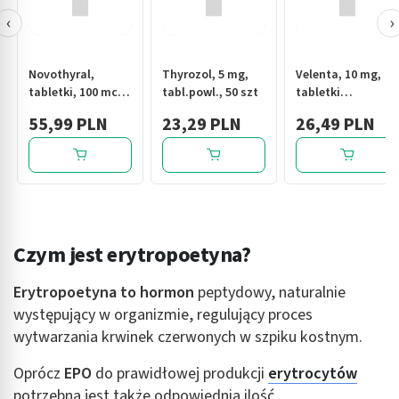
‹
›
Novothyral,
Thyrozol, 5 mg,
Velenta, 10 mg,
tabletki, 100 mcg
tabl.powl., 50 szt
tabletki
+ 20 mcg, 100 szt
powlekane, 20 szt.
55,99 PLN
23,29 PLN
26,49 PLN
Czym jest erytropoetyna?
Erytropoetyna to hormon
peptydowy, naturalnie
występujący w organizmie, regulujący proces
wytwarzania krwinek czerwonych w szpiku kostnym.
Oprócz
EPO
do prawidłowej produkcji
erytrocytów
potrzebna jest także odpowiednia ilość