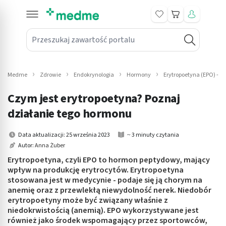
Koszyk
Przeszukaj zawartość portalu
in submenu: Leki na receptę
win submenu: Zdrowie
Medme
Zdrowie
Endokrynologia
Hormony
Erytropoetyna (EPO) - c
win submenu: Suplementy
Czym jest erytropoetyna? Poznaj
win submenu: Mama i dziecko
działanie tego hormonu
win submenu: Kosmetyki
Data aktualizacji: 25 września 2023
~ 3 minuty czytania
Autor:
Anna Żuber
win submenu: Higiena
Erytropoetyna, czyli EPO to hormon peptydowy, mający
wpływ na produkcję erytrocytów. Erytropoetyna
win submenu: Sprzęt medyczny
stosowana jest w medycynie - podaje się ją chorym na
anemię oraz z przewlekłą niewydolność nerek. Niedobór
win submenu: Intymne
erytropoetyny może być związany właśnie z
niedokrwistością (anemią). EPO wykorzystywane jest
również jako środek wspomagający przez sportowców,
win submenu: Wellness