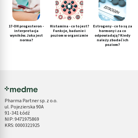
17-OH progesteron -
Histamina - co to jest?
Estrogeny - co to są za
interpretacja
Funkcje, badanie i
hormony i za co
wyników. Jaka jest
poziom w organizmie
odpowiadają? Kiedy
norma?
należy zbadać ich
poziom?
Pharma Partner sp. z o.o.
ul. Pojezierska 90A
91-341 Łódź
NIP: 9471975869
KRS: 0000321925