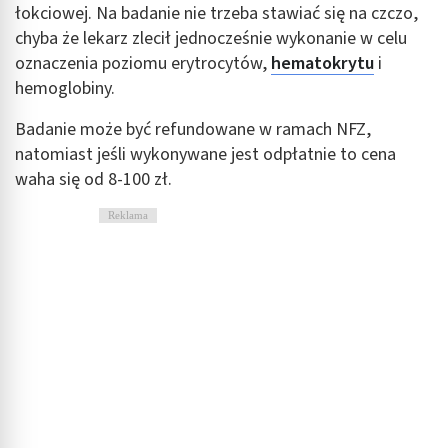
Tworzenie profili w celu spersonalizowanych
łokciowej. Na badanie nie trzeba stawiać się na czczo,
reklam
chyba że lekarz zlecił jednocześnie wykonanie w celu
Wykorzystanie profili do wyboru
oznaczenia poziomu erytrocytów,
hematokrytu
i
spersonalizowanych reklam
hemoglobiny.
Tworzenie profili w celu personalizacji treści
Badanie może być refundowane w ramach NFZ,
natomiast jeśli wykonywane jest odpłatnie to cena
Wykorzystywanie profili w celu doboru
spersonalizowanych treści
waha się od 8-100 zł.
Pomiar efektywności reklam
Reklama
Pomiar efektywności treści
Rozumienie odbiorców dzięki statystyce lub
kombinacji danych z różnych źródeł
Rozwój i ulepszanie usług
Wykorzystywanie ograniczonych danych do
wyboru treści
Funkcje specjalne IAB: