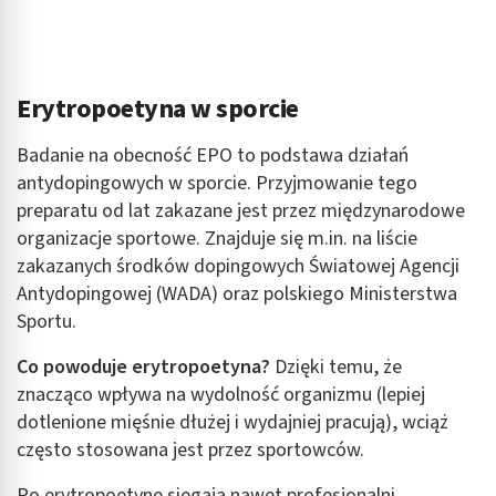
Użycie dokładnych danych geolokalizacyjnych
Identyfikowanie urządzeń na podstawie
aktywnie żądanych informacji
Erytropoetyna w sporcie
Cele przetwarzania inne niż IAB:
Badanie na obecność EPO to podstawa działań
Niezbędne
antydopingowych w sporcie. Przyjmowanie tego
preparatu od lat zakazane jest przez międzynarodowe
Wydajność (Performance)
organizacje sportowe. Znajduje się m.in. na liście
Reklama / śledzenie
zakazanych środków dopingowych Światowej Agencji
Antydopingowej (WADA) oraz polskiego Ministerstwa
Sportu.
Co powoduje erytropoetyna?
Dzięki temu, że
znacząco wpływa na wydolność organizmu (lepiej
dotlenione mięśnie dłużej i wydajniej pracują), wciąż
często stosowana jest przez sportowców.
Po erytropoetynę sięgają nawet profesjonalni