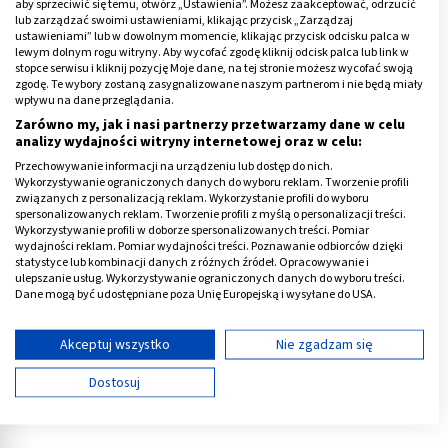
hormonalne wpływają na pH oraz wilgotność pochwy,
aby sprzeciwić się temu, otwórz „Ustawienia”. Możesz zaakceptować, odrzucić
lub zarządzać swoimi ustawieniami, klikając przycisk „Zarządzaj
tworząc sprzyjające warunki dla patogenów.
ustawieniami” lub w dowolnym momencie, klikając przycisk odcisku palca w
lewym dolnym rogu witryny. Aby wycofać zgodę kliknij odcisk palca lub link w
Nieprawidłowości w cyklu menstruacyjnym mogą też
stopce serwisu i kliknij pozycję Moje dane, na tej stronie możesz wycofać swoją
zgodę. Te wybory zostaną zasygnalizowane naszym partnerom i nie będą miały
być sygnałem poważniejszych problemów
wpływu na dane przeglądania.
zdrowotnych, takich jak zaburzenia hormonalne czy
Zarówno my, jak i nasi partnerzy przetwarzamy dane w celu
choroby układu rozrodczego, a także wynikać z
analizy wydajności witryny internetowej oraz w celu:
przewlekłego stresu lub niedoborów żywieniowych.
Przechowywanie informacji na urządzeniu lub dostęp do nich.
Wykorzystywanie ograniczonych danych do wyboru reklam. Tworzenie profili
związanych z personalizacją reklam. Wykorzystanie profili do wyboru
Reklama
spersonalizowanych reklam. Tworzenie profili z myślą o personalizacji treści.
Wykorzystywanie profili w doborze spersonalizowanych treści. Pomiar
wydajności reklam. Pomiar wydajności treści. Poznawanie odbiorców dzięki
statystyce lub kombinacji danych z różnych źródeł. Opracowywanie i
ulepszanie usług. Wykorzystywanie ograniczonych danych do wyboru treści.
Dane mogą być udostępniane poza Unię Europejską i wysyłane do USA.
Twoja zgoda i polityka cookie dotyczą wyłącznie tej witryny/aplikacji.
Wyświetl listę partnerów (11 dostawców IAB)
Akceptuj wszystko
Nie zgadzam się
Używamy Twoich danych w następujących celach:
Dostosuj
Cele przetwarzania IAB:
Przechowywanie informacji na urządzeniu lub
dostęp do nich