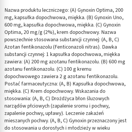
Nazwa produktu leczniczego: (A) Gynoxin Optima, 200
mg, kapsułka dopochwowa, miękka. (B) Gynoxin Uno,
600 mg, kapsułka dopochwowa, miękka. (C) Gynoxin
Optima, 20 mg/g (2%), krem dopochwowy. Nazwa
powszechnie stosowana substancji czynnej: (A, B, C)
Azotan fentikonazolu (Fenticonazoli nitras). Dawka
substancji czynnej: 1 kapsułka dopochwowa, miękka
zawiera: (A) 200 mg azotanu fentikonazolu. (B) 600 mg
azotanu fentikonazolu. (C) 100 g kremu
dopochwowego zawiera 2 g azotanu fentikonazolu.
Postać farmaceutyczna: (A, B) Kapsułka dopochwowa,
miękka. (C) Krem dopochwowy. Wskazania do
stosowania: (A, B, C) Drożdżyca błon śluzowych
narządów płciowych (zapalenie sromu i pochwy,
zapalenie pochwy, upławy). Leczenie zakażeń
mieszanych pochwy. (A, B, C) Gynoxin przeznaczony jest
do stosowania u dorosłych i młodzieży w wieku