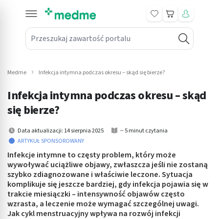
Koszyk
Przeszukaj zawartość portalu
in submenu: Leki na receptę
win submenu: Zdrowie
Medme
Infekcja intymna podczas okresu – skąd się bierze?
win submenu: Suplementy
Infekcja intymna podczas okresu – skąd
win submenu: Mama i dziecko
się bierze?
win submenu: Kosmetyki
Data aktualizacji: 14 sierpnia 2025
~ 5 minut czytania
ARTYKUŁ SPONSOROWANY
win submenu: Higiena
Infekcje intymne to częsty problem, który może
wywoływać uciążliwe objawy, zwłaszcza jeśli nie zostaną
win submenu: Sprzęt medyczny
szybko zdiagnozowane i właściwie leczone. Sytuacja
komplikuje się jeszcze bardziej, gdy infekcja pojawia się w
win submenu: Intymne
trakcie miesiączki – intensywność objawów często
wzrasta, a leczenie może wymagać szczególnej uwagi.
Jak cykl menstruacyjny wpływa na rozwój infekcji
win submenu: Wellness