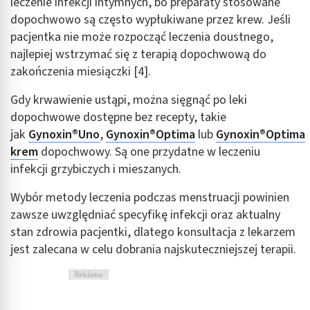
leczenie infekcji intymnych, bo preparaty stosowane
dopochwowo są często wypłukiwane przez krew. Jeśli
pacjentka nie może rozpocząć leczenia doustnego,
najlepiej wstrzymać się z terapią dopochwową do
zakończenia miesiączki [4].
Gdy krwawienie ustąpi, można sięgnąć po leki
dopochwowe dostępne bez recepty, takie
jak
Gynoxin®Uno
,
Gynoxin®Optima
lub
Gynoxin®Optima
krem
dopochwowy. Są one przydatne w leczeniu
infekcji grzybiczych i mieszanych.
Wybór metody leczenia podczas menstruacji powinien
zawsze uwzględniać specyfikę infekcji oraz aktualny
stan zdrowia pacjentki, dlatego konsultacja z lekarzem
jest zalecana w celu dobrania najskuteczniejszej terapii.
Reklama