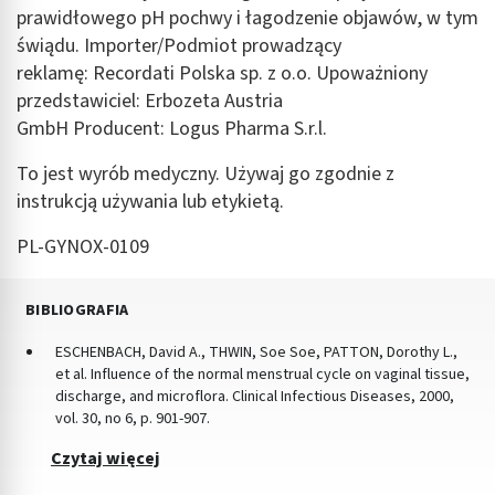
prawidłowego pH pochwy i łagodzenie objawów, w tym
świądu. Importer/Podmiot prowadzący
reklamę: Recordati Polska sp. z o.o. Upoważniony
przedstawiciel: Erbozeta Austria
GmbH Producent: Logus Pharma S.r.l.
To jest wyrób medyczny. Używaj go zgodnie z
instrukcją używania lub etykietą.
PL-GYNOX-0109
BIBLIOGRAFIA
ESCHENBACH, David A., THWIN, Soe Soe, PATTON, Dorothy L.,
et al. Influence of the normal menstrual cycle on vaginal tissue,
discharge, and microflora. Clinical Infectious Diseases, 2000,
vol. 30, no 6, p. 901-907.
Czytaj więcej