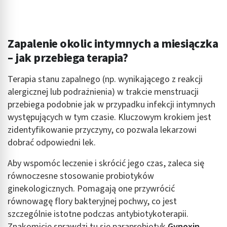
Wykorzystywanie ograniczonych danych do
wyboru reklam
Zapalenie okolic intymnych a miesiączka
Tworzenie profili w celu spersonalizowanych
– jak przebiega terapia?
reklam
Wykorzystanie profili do wyboru
Terapia stanu zapalnego (np. wynikającego z reakcji
spersonalizowanych reklam
alergicznej lub podrażnienia) w trakcie menstruacji
przebiega podobnie jak w przypadku infekcji intymnych
Tworzenie profili w celu personalizacji treści
występujących w tym czasie. Kluczowym krokiem jest
Wykorzystywanie profili w celu doboru
zidentyfikowanie przyczyny, co pozwala lekarzowi
spersonalizowanych treści
dobrać odpowiedni lek.
Pomiar efektywności reklam
Aby wspomóc leczenie i skrócić jego czas, zaleca się
równoczesne stosowanie probiotyków
Pomiar efektywności treści
ginekologicznych. Pomagają one przywrócić
Rozumienie odbiorców dzięki statystyce lub
równowagę flory bakteryjnej pochwy, co jest
kombinacji danych z różnych źródeł
szczególnie istotne podczas antybiotykoterapii.
Znakomicie sprawdzi tu się paraprobiotyk
Gynoxin
Rozwój i ulepszanie usług