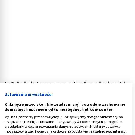
Infekcje intymne przy braku miesiączki –
co warto wiedzieć?
Ustawienia prywatności
Kliknięcie przycisku „Nie zgadzam się” powoduje zachowanie
Infekcje intymne nie są bezpośrednią przyczyną
domyślnych ustawień tylko niezbędnych plików cookie.
zaburzeń cyklu menstruacyjnego, jednak zaburzenia te
My i nasi partnerzy przechowujemy i/lub uzyskujemy dostęp do informacji na
mogą zwiększać podatność na rozwój infekcji,
urządzeniu, takich jak unikalne identyfikatory w cookie i innych pamięciach
przeglądarki w celu przetwarzania danych osobowych. Niektórzy dostawcy
zwłaszcza grzybiczych i bakteryjnych. Zmiany
mogą przetwarzać Twoje dane osobowe na podstawie uzasadnionego interesu,