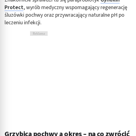
Protect
, wyrób medyczny wspomagający regenerację
Wykorzystywanie ograniczonych danych do
śluzówki pochwy oraz przywracający naturalne pH po
wyboru treści
leczeniu infekcji.
Funkcje specjalne IAB:
Reklama
Użycie dokładnych danych geolokalizacyjnych
Identyfikowanie urządzeń na podstawie
aktywnie żądanych informacji
Cele przetwarzania inne niż IAB:
Niezbędne
Wydajność (Performance)
Reklama / śledzenie
Grzybica pochwy a okres – na co zwrócić