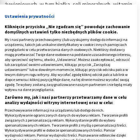
żywieniowych, w tym białka, soli mineralnych, witamin,
żelaza i cynku. Gdy pojawią się zmiany III, IV lub V
Ustawienia prywatności
stopnia, wtedy leczeniem zajmuje się personel
Kliknięcie przycisku „Nie zgadzam się” powoduje zachowanie
medyczny.
domyślnych ustawień tylko niezbędnych plików cookie.
Niezbędne jest chirurgiczne oczyszczenie rany,
My i nasi partnerzy przechowujemy i/lub uzyskujemy dostęp do informacji na
urządzeniu, takich jak unikalne identyfikatory w cookie i innych pamięciach
nałożenie oraz zmiana specjalistycznych opatrunków.
przeglądarki w celu przetwarzania danych osobowych. Niektórzy dostawcy
mogą przetwarzać Twoje dane osobowe na podstawie uzasadnionego interesu,
aby sprzeciwić się temu, otwórz „Ustawienia”. Możesz zaakceptować, odrzucić
W leczeniu odleżyn stosuje się różne
preparaty na
lub zarządzać swoimi ustawieniami, klikając przycisk „Zarządzaj
odleżyny
, do których należą:
ustawieniami” lub w dowolnym momencie, klikając przycisk odcisku palca w
lewym dolnym rogu witryny. Aby wycofać zgodę kliknij odcisk palca lub link w
stopce serwisu i kliknij pozycję Moje dane, na tej stronie możesz wycofać swoją
maść na odleżyny,
zgodę. Te wybory zostaną zasygnalizowane naszym partnerom i nie będą miały
wpływu na dane przeglądania.
plastry na odleżyny,
Zarówno my, jak i nasi partnerzy przetwarzamy dane w celu
krem na odleżyny,
analizy wydajności witryny internetowej oraz w celu:
pianka na odleżyny,
Przechowywanie informacji na urządzeniu lub dostęp do nich.
Wykorzystywanie ograniczonych danych do wyboru reklam. Tworzenie profili
opatrunki na odleżyny
(najczęściej stosowane są
związanych z personalizacją reklam. Wykorzystanie profili do wyboru
spersonalizowanych reklam. Tworzenie profili z myślą o personalizacji treści.
opatrunki hydrokoloidowe).
Wykorzystywanie profili w doborze spersonalizowanych treści. Pomiar
wydajności reklam. Pomiar wydajności treści. Poznawanie odbiorców dzięki
Reklama