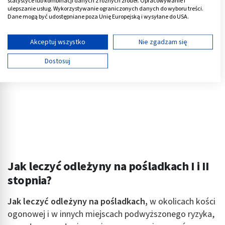
statystyce lub kombinacji danych z różnych źródeł. Opracowywanie i
ulepszanie usług. Wykorzystywanie ograniczonych danych do wyboru treści.
Dane mogą być udostępniane poza Unię Europejską i wysyłane do USA.
Twoja zgoda i polityka cookie dotyczą wyłącznie tej witryny/aplikacji.
Wyświetl listę partnerów (11 dostawców IAB)
Akceptuj wszystko
Nie zgadzam się
Używamy Twoich danych w następujących celach:
Dostosuj
Cele przetwarzania IAB:
Przechowywanie informacji na urządzeniu lub
dostęp do nich
Wykorzystywanie ograniczonych danych do
wyboru reklam
Tworzenie profili w celu spersonalizowanych
reklam
Jak leczyć odleżyny na pośladkach I i II
Wykorzystanie profili do wyboru
stopnia?
spersonalizowanych reklam
Tworzenie profili w celu personalizacji treści
Jak leczyć odleżyny na pośladkach,
w okolicach kości
ogonowej i w innych miejscach podwyższonego ryzyka,
Wykorzystywanie profili w celu doboru