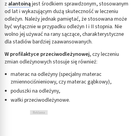
z
alantoiną
jest środkiem sprawdzonym, stosowanym
Wydajność (Performance)
od lat i wykazując
ym dużą skuteczność w leczeniu
odleżyn. Należy jednak pamiętać, że stosowana może
Reklama / śledzenie
być wyłącznie w przypadku odleżyn I i II stopnia. Nie
wolno jej używać na rany sączące, charakterystyczne
dla stadiów bardziej zaawansowanych.
W profilaktyce przeciwodleżynowej
, czy leczeniu
zmian odleżynowych stosuje się również:
materac na odleżyny (specjalny materac
zmiennociśnieniowy, czy materac gąbkowy),
poduszki na odleżyny,
wałki przeciwodleżynowe.
Reklama