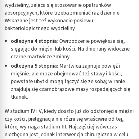
wydzieliny, zaleca się stosowanie opatrunków
absorpcyjnych, które trzeba zmieniać raz dziennie.
Wskazane jest też wykonanie posiewu
bakteriologicznego wydzieliny.
odleżyna 4 stopnia
: Owrzodzenie powiększa się,
sięgając do mięśni lub kości. Na dnie rany widoczne
czarne martwicze zmiany.
odleżyna 5 stopnia:
Martwica zajmuje powięź i
mięśnie, ale może obejmować też stawy i kości;
powstałe ubytki mogą łączyć się ze sobą; w ranie
znajdują się czarnobrązowe masy rozpadających się
tkanek.
W stadium IV i V, kiedy doszło już do odsłonięcia mięśni
czy kości, pielęgnacja nie różni się właściwie od tej,
której wymaga stadium III. Najczęściej wówczas
niezbędna jest jednak interwencja chirurgiczna w celu