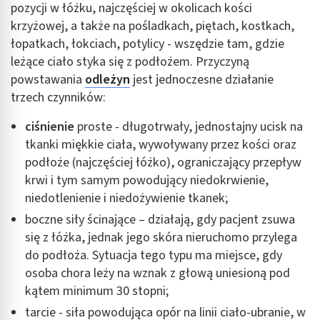
pozycji w łóżku, najczęściej w okolicach kości
krzyżowej, a także na pośladkach, piętach, kostkach,
łopatkach, łokciach, potylicy - wszędzie tam, gdzie
leżące ciało styka się z podłożem. Przyczyną
powstawania
odleżyn
jest jednoczesne działanie
trzech czynników:
ciśnienie
proste - długotrwały, jednostajny ucisk na
tkanki miękkie ciała, wywoływany przez kości oraz
podłoże (najczęściej łóżko), ograniczający przepływ
krwi i tym samym powodujący niedokrwienie,
niedotlenienie i niedożywienie tkanek;
boczne siły ścinające – działają, gdy pacjent zsuwa
się z łóżka, jednak jego skóra nieruchomo przylega
do podłoża. Sytuacja tego typu ma miejsce, gdy
osoba chora leży na wznak z głową uniesioną pod
kątem minimum 30 stopni;
tarcie - siła powodująca opór na linii ciało-ubranie, w