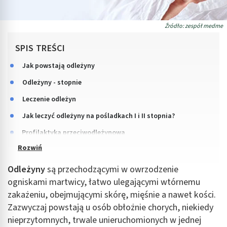
Źródło: zespół medme
SPIS TREŚCI
Jak powstają odleżyny
Odleżyny - stopnie
Leczenie odleżyn
Jak leczyć odleżyny na pośladkach I i II stopnia?
Profilaktyka przeciwodleżynowa
Odleżyny
są przechodzącymi w owrzodzenie
ogniskami martwicy, łatwo ulegającymi wtórnemu
zakażeniu, obejmującymi skórę, mięśnie a nawet kości.
Zazwyczaj powstają u osób obłożnie chorych, niekiedy
nieprzytomnych, trwale unieruchomionych w jednej