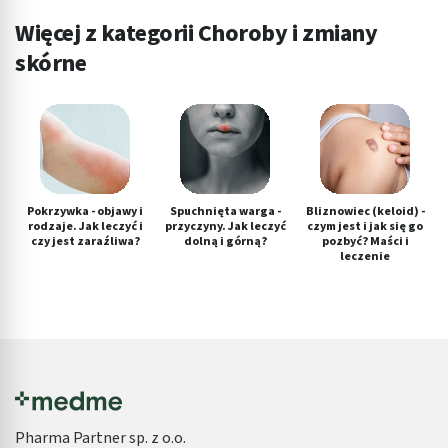
Więcej z kategorii Choroby i zmiany
skórne
Pokrzywka - objawy i
Spuchnięta warga -
Bliznowiec (keloid) -
rodzaje. Jak leczyć i
przyczyny. Jak leczyć
czym jest i jak się go
czy jest zaraźliwa?
dolną i górną?
pozbyć? Maści i
leczenie
Pharma Partner sp. z o.o.