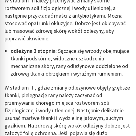
W stadium II należy przemywać zmiany skórne
roztworem soli fizjologicznej i wody utlenionej, a
następnie przykładać maści z antybiotykami. Można
stosować opatrunki okluzyjne. Dobrze jest oklepywać
lub masować zdrową skórę wokół odleżyny, aby
poprawić ukrwienie.
odleżyna 3 stopnia
: Sączące się wrzody obejmujące
tkanki podskórne, widoczne uszkodzenia
mechaniczne skóry, rany odleżynowe oddzielone od
zdrowej tkanki obrzękiem i wyraźnym rumieniem.
W stadium III, gdzie zmiany odleżynowe objęły głębsze
tkanki, pielęgnację rany należy zaczynać od
przemywania chorego miejsca roztworem soli
fizjologicznej i wody utlenionej. Następnie delikatnie
usunąć martwe tkanki i wydzielinę jałowym, suchym
gazikiem. Na zdrową skórę wokół odleżyny dobrze jest
założyć folię ochronną. Jeśli pojawia się dużo