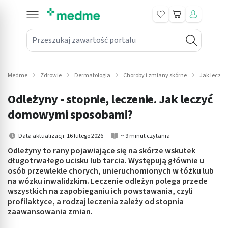
Koszyk
Przeszukaj zawartość portalu
in submenu: Leki na receptę
win submenu: Zdrowie
Medme
Zdrowie
Dermatologia
Choroby i zmiany skórne
Jak leczyć
win submenu: Suplementy
Odleżyny - stopnie, leczenie. Jak leczyć
win submenu: Mama i dziecko
domowymi sposobami?
win submenu: Kosmetyki
Data aktualizacji: 16 lutego 2026
~ 9 minut czytania
Odleżyny to rany pojawiające się na skórze wskutek
win submenu: Higiena
długotrwałego ucisku lub tarcia. Występują głównie u
osób przewlekle chorych, unieruchomionych w łóżku lub
win submenu: Sprzęt medyczny
na wózku inwalidzkim. Leczenie odleżyn polega przede
wszystkich na zapobieganiu ich powstawania, czyli
win submenu: Intymne
profilaktyce, a rodzaj leczenia zależy od stopnia
zaawansowania zmian.
win submenu: Wellness