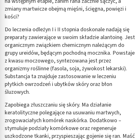
na wstępnym etapie, zanim rana zacznie sączyć, a
spersonalizowanych treści
zmiany martwicze obejmą mięśni, ścięgna, powięzi i
Pomiar efektywności reklam
kości?
Pomiar efektywności treści
Do leczenia odleżyn I i II stopnia doskonale nadają się
preparaty zawierające w swoim składzie alantoinę. Jest
Rozumienie odbiorców dzięki statystyce lub
organicznym związkiem chemicznym należącym do
kombinacji danych z różnych źródeł
grupy ureidów, będącym pochodną mocznika. Powstaje
Rozwój i ulepszanie usług
z kwasu moczowego, syntezowana jest przez
organizmy roślinne (fasola, soja, żywokost lekarski).
Wykorzystywanie ograniczonych danych do
Substancja ta znajduje zastosowanie w leczeniu
wyboru treści
płytkich owrzodzeń i ubytków skóry oraz błon
Funkcje specjalne IAB:
śluzowych.
Użycie dokładnych danych geolokalizacyjnych
Zapobiega złuszczaniu się skóry. Ma działanie
Identyfikowanie urządzeń na podstawie
keratolityczne polegające na usuwaniu martwych,
aktywnie żądanych informacji
zrogowaciałych komórek naskórka. Dodatkowo –
Cele przetwarzania inne niż IAB:
stymuluje podziały komórkowe oraz regeneruje
Niezbędne
uszkodzone tkanki, przyspieszając gojenie się ran. Maść