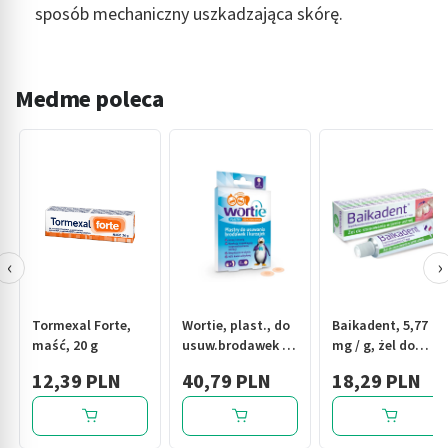
sposób mechaniczny uszkadzająca skórę.
Medme poleca
‹
›
Tormexal Forte,
Wortie, plast., do
Baikadent, 5,77
maść, 20 g
usuw.brodawek i
mg / g, żel do
kurzajek, 15 szt
stosowania w
12,39 PLN
40,79 PLN
18,29 PLN
jamie ustnej, 15 g