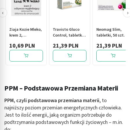
‹
›
Ziaja Kozie Mleko,
Travisto Gluco
Neomag Slim,
krem 2,
Control, tabletki,
tabletki, 50 szt.
odżywianie i
30 szt
10,69 PLN
21,39 PLN
21,39 PLN
wygładzanie do
cery suchej, 50 ml
PPM – Podstawowa Przemiana Materii
PPM, czyli podstawowa przemiana materii
, to
najniższy poziom przemian energetycznych człowieka.
Jest to ilość energii, jaką organizm potrzebuje do
podtrzymania podstawowych funkcji życiowych – m.in.
do: