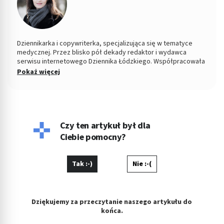
Dziennikarka i copywriterka, specjalizująca się w tematyce
medycznej. Przez blisko pół dekady redaktor i wydawca
serwisu internetowego Dziennika Łódzkiego. Współpracowała
z łódzkim ośrodkiem TVP. Absolwentka Filozofii oraz
Pokaż więcej
Dziennikarstwa i Komunikacji Społecznej na Uniwersytecie
Łódzkim. W wolnych chwilach fotografuje kontrasty ulicy i
eksperymentuje w kuchni.
Czy ten artykuł był dla
Ciebie pomocny?
Tak :-)
Nie :-(
Dziękujemy za przeczytanie naszego artykułu do
końca.