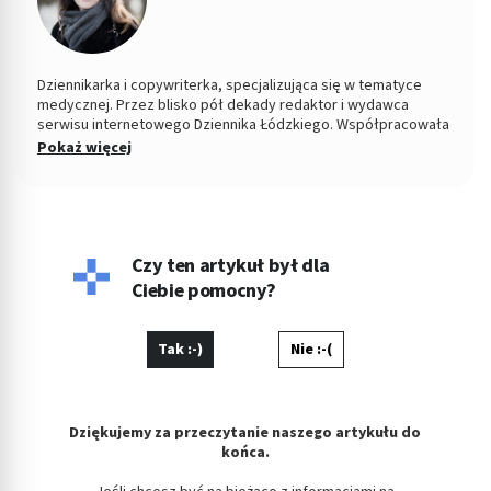
Dziennikarka i copywriterka, specjalizująca się w tematyce
medycznej. Przez blisko pół dekady redaktor i wydawca
serwisu internetowego Dziennika Łódzkiego. Współpracowała
z łódzkim ośrodkiem TVP. Absolwentka Filozofii oraz
Pokaż więcej
Dziennikarstwa i Komunikacji Społecznej na Uniwersytecie
Łódzkim. W wolnych chwilach fotografuje kontrasty ulicy i
eksperymentuje w kuchni.
Czy ten artykuł był dla
Ciebie pomocny?
Tak :-)
Nie :-(
Dziękujemy za przeczytanie naszego artykułu do
końca.