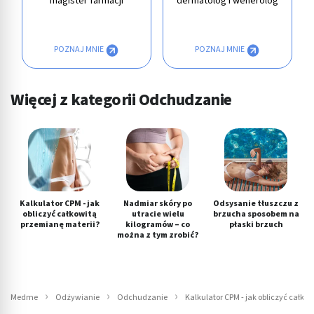
magister farmacji
dermatolog i wenerolog
POZNAJ MNIE
POZNAJ MNIE
Więcej z kategorii Odchudzanie
Kalkulator CPM - jak
Nadmiar skóry po
Odsysanie tłuszczu z
obliczyć całkowitą
utracie wielu
brzucha sposobem na
przemianę materii?
kilogramów – co
płaski brzuch
można z tym zrobić?
Medme
Odżywianie
Odchudzanie
Kalkulator CPM - jak obliczyć całko