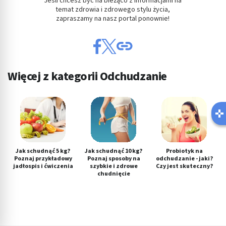
Jeśli chcesz być na bieżąco z informacjami na
temat zdrowia i zdrowego stylu życia,
zapraszamy na nasz portal ponownie!
Więcej z kategorii Odchudzanie
Jak schudnąć 5 kg?
Jak schudnąć 10 kg?
Probiotyk na
Poznaj przykładowy
Poznaj sposoby na
odchudzanie - jaki?
jadłospis i ćwiczenia
szybkie i zdrowe
Czy jest skuteczny?
chudnięcie