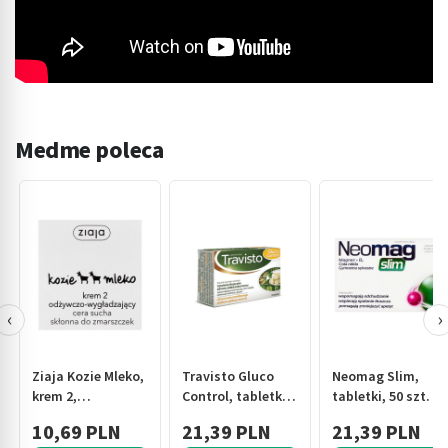
Medme poleca
‹
›
Ziaja Kozie Mleko,
Travisto Gluco
Neomag Slim,
krem 2,
Control, tabletki,
tabletki, 50 szt.
odżywianie i
30 szt
10,69 PLN
21,39 PLN
21,39 PLN
wygładzanie do