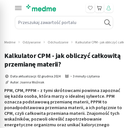
Koszyk
Przeszukaj zawartość portalu
in submenu: Leki na receptę
win submenu: Zdrowie
Medme
Odżywianie
Odchudzanie
Kalkulator CPM - jak obliczyć całko
win submenu: Suplementy
Kalkulator CPM - jak obliczyć całkowitą
win submenu: Mama i dziecko
przemianę materii?
win submenu: Kosmetyki
Data aktualizacji: 02 grudnia 2024
~ 3 minuty czytania
Autor:
Joanna Woźniak
win submenu: Higiena
PPM, CPM, PPPM – z tymi skrótowcami powinna zapoznać
się każda osoba, która marzy o idealnej sylwetce. PPM
win submenu: Sprzęt medyczny
oznacza podstawową przemianę materii, PPPM to
ponadpodstawowa przemiana materii, a ich połącznie to
win submenu: Intymne
CPM, czyli całkowita przemiana materii. Znajomość tych
wskaźników, pozwoli określić zapotrzebowanie
energetyczne organizmu oraz unikać kalorycznego
win submenu: Wellness