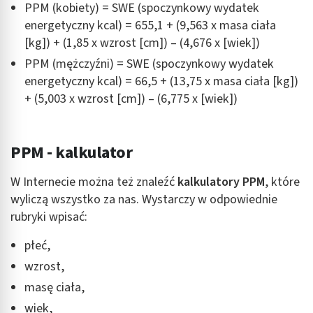
PPM (kobiety) = SWE (spoczynkowy wydatek
energetyczny kcal) = 655,1 + (9,563 x masa ciała
[kg]) + (1,85 x wzrost [cm]) – (4,676 x [wiek])
PPM (mężczyźni) = SWE (spoczynkowy wydatek
energetyczny kcal) = 66,5 + (13,75 x masa ciała [kg])
+ (5,003 x wzrost [cm]) – (6,775 x [wiek])
PPM - kalkulator
W Internecie można też znaleźć
kalkulatory PPM
, które
wyliczą wszystko za nas. Wystarczy w odpowiednie
rubryki wpisać:
płeć,
wzrost,
masę ciała,
wiek,