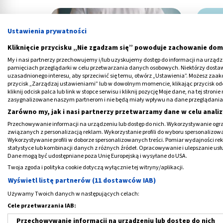
Ustawienia prywatności
Kliknięcie przycisku „Nie zgadzam się” powoduje zachowanie dom
My i nasi partnerzy przechowujemy i/lub uzyskujemy dostęp do informacji na urządzen
pamięciach przeglądarki w celu przetwarzania danych osobowych. Niektórzy dost
uzasadnionego interesu, aby sprzeciwić się temu, otwórz „Ustawienia”. Możesz zaa
przycisk „Zarządzaj ustawieniami” lub w dowolnym momencie, klikając przycisk od
kliknij odcisk palca lub link w stopce serwisu i kliknij pozycję Moje dane, na tej str
zasygnalizowane naszym partnerom i nie będą miały wpływu na dane przeglądania
Leki GLP-1 a skutki uboczne - objawy,
Orf
Zarówno my, jak i nasi partnerzy przetwarzamy dane w celu analiz
ryzyko i zalecenia
Przechowywanie informacji na urządzeniu lub dostęp do nich. Wykorzystywanie ogra
związanych z personalizacją reklam. Wykorzystanie profili do wyboru spersonalizowany
Wykorzystywanie profili w doborze spersonalizowanych treści. Pomiar wydajności re
statystyce lub kombinacji danych z różnych źródeł. Opracowywanie i ulepszanie us
Dane mogą być udostępniane poza Unię Europejską i wysyłane do USA.
Twoja zgoda i polityka cookie dotyczą wyłącznie tej witryny/aplikacji.
Wyświetl listę partnerów (11 dostawców IAB)
Używamy Twoich danych w następujących celach:
Cele przetwarzania IAB:
Przechowywanie informacji na urządzeniu lub dostęp do nich