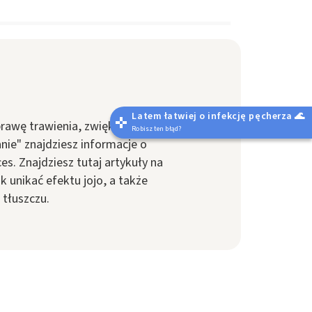
Latem łatwiej o infekcję pęcherza 🌊
prawę trawienia, zwiększenie
Robisz ten błąd?
ie" znajdziesz informacje o
. Znajdziesz tutaj artykuły na
 unikać efektu jojo, a także
 tłuszczu.