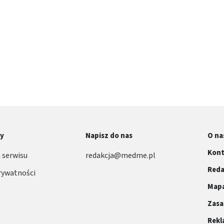
ormacji
ny
Napisz do nas
O na
Kont
 serwisu
redakcja@medme.pl
Reda
rywatności
Mapa
Zasa
Rek