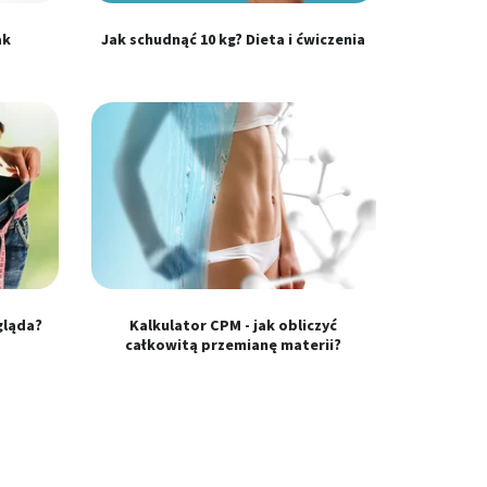
ak
Jak schudnąć 10 kg? Dieta i ćwiczenia
ygląda?
Kalkulator CPM - jak obliczyć
całkowitą przemianę materii?