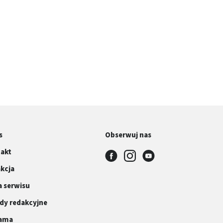
s
Obserwuj nas
akt
kcja
 serwisu
dy redakcyjne
lama