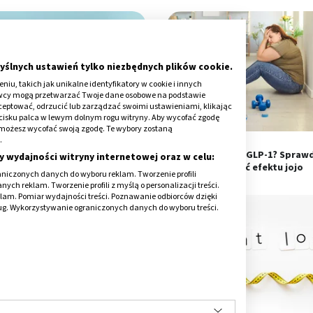
yślnych ustawień tylko niezbędnych plików cookie.
iu, takich jak unikalne identyfikatory w cookie i innych
awcy mogą przetwarzać Twoje dane osobowe na podstawie
kceptować, odrzucić lub zarządzać swoimi ustawieniami, klikając
cisku palca w lewym dolnym rogu witryny. Aby wycofać zgodę
onie możesz wycofać swoją zgodę. Te wybory zostaną
.
orglipron w tabletkach. Co
Koniec terapii GLP-1? Sprawd
y wydajności witryny internetowej oraz w celu:
pokazują badania?
uniknąć efektu jojo
niczonych danych do wyboru reklam. Tworzenie profili
ch reklam. Tworzenie profili z myślą o personalizacji treści.
klam. Pomiar wydajności treści. Poznawanie odbiorców dzięki
ług. Wykorzystywanie ograniczonych danych do wyboru treści.