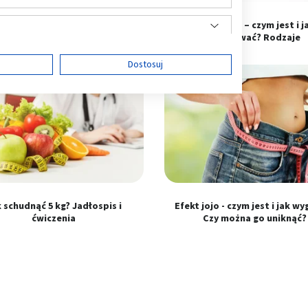
miar skóry po utracie wielu
Głodówka – czym jest i j
amów – co można z tym zrobić?
przetrwać? Rodzaje
ę
Dostosuj
ści
 schudnąć 5 kg? Jadłospis i
Efekt jojo - czym jest i jak w
ćwiczenia
Czy można go uniknąć?
 z różnych źródeł