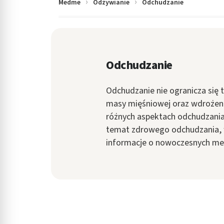
Medme
Odżywianie
Odchudzanie
in submenu: Wellness
Odchudzanie
Odchudzanie nie ogranicza się 
masy mięśniowej oraz wdrożeni
różnych aspektach odchudzania
temat zdrowego odchudzania, ws
informacje o nowoczesnych meto