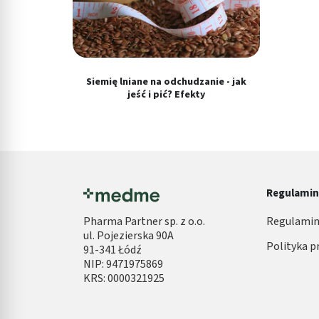
Użycie dokładnych danych geolokalizacyjnych
Identyfikowanie urządzeń na podstawie aktywnie żądanych inf
Cele przetwarzania inne niż IAB:
Siemię lniane na odchudzanie - jak
Niezbędne
jeść i pić? Efekty
Wydajność (Performance)
Reklama / śledzenie
Regulami
Pharma Partner sp. z o.o.
Regulamin
ul. Pojezierska 90A
Polityka p
91-341 Łódź
NIP: 9471975869
KRS: 0000321925