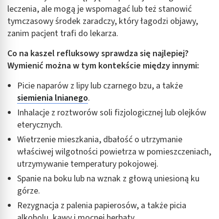
Cele przetwarzania inne niż IAB:
leczenia, ale mogą je wspomagać lub też stanowić
Niezbędne
tymczasowy środek zaradczy, który łagodzi objawy,
zanim pacjent trafi do lekarza.
Wydajność (Performance)
Co na kaszel refluksowy sprawdza się najlepiej?
Reklama / śledzenie
Wymienić można w tym kontekście między innymi:
Picie naparów z lipy lub czarnego bzu, a także
siemienia lnianego
.
Inhalacje z roztworów soli fizjologicznej lub olejków
eterycznych.
Wietrzenie mieszkania, dbałość o utrzymanie
właściwej wilgotności powietrza w pomieszczeniach,
utrzymywanie temperatury pokojowej.
Spanie na boku lub na wznak z głową uniesioną ku
górze.
Rezygnacja z palenia papierosów, a także picia
alkoholu, kawy i mocnej herbaty.