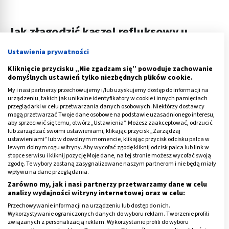
Jak złagodzić kaszel refluksowy u
dziecka?
Ustawienia prywatności
Najmłodsi pacjenci mogą przyjmować wiele leków
Kliknięcie przycisku „Nie zgadzam się” powoduje zachowanie
domyślnych ustawień tylko niezbędnych plików cookie.
przeciwkaszlowych oraz IPP. Ograniczeniem wiekowym
My i nasi partnerzy przechowujemy i/lub uzyskujemy dostęp do informacji na
jest zazwyczaj ukończenie pierwszego lub drugiego
urządzeniu, takich jak unikalne identyfikatory w cookie i innych pamięciach
roku życia.
przeglądarki w celu przetwarzania danych osobowych. Niektórzy dostawcy
mogą przetwarzać Twoje dane osobowe na podstawie uzasadnionego interesu,
aby sprzeciwić się temu, otwórz „Ustawienia”. Możesz zaakceptować, odrzucić
Oprócz tego możliwe jest stosowanie licznych
lub zarządzać swoimi ustawieniami, klikając przycisk „Zarządzaj
naturalnych metod łagodzących objawy tego typu – od
ustawieniami” lub w dowolnym momencie, klikając przycisk odcisku palca w
lewym dolnym rogu witryny. Aby wycofać zgodę kliknij odcisk palca lub link w
pierwszego roku życia mogą to być na przykład
stopce serwisu i kliknij pozycję Moje dane, na tej stronie możesz wycofać swoją
herbatki z lipy.
zgodę. Te wybory zostaną zasygnalizowane naszym partnerom i nie będą miały
wpływu na dane przeglądania.
Zarówno my, jak i nasi partnerzy przetwarzamy dane w celu
Należy pamiętać, że leki dla dzieci w wieku do 6 lat
analizy wydajności witryny internetowej oraz w celu:
powinny być podawane w postaci syropów – taki
Przechowywanie informacji na urządzeniu lub dostęp do nich.
sposób aplikacji eliminuje ryzyko zadławienia tabletką.
Wykorzystywanie ograniczonych danych do wyboru reklam. Tworzenie profili
związanych z personalizacją reklam. Wykorzystanie profili do wyboru