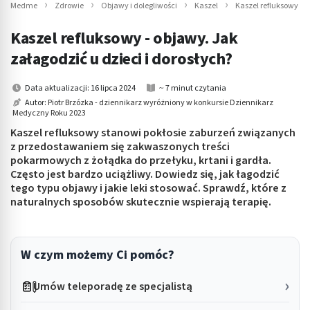
Medme
Zdrowie
Objawy i dolegliwości
Kaszel
Kaszel refluksowy - 
Kaszel refluksowy - objawy. Jak
załagodzić u dzieci i dorosłych?
Data aktualizacji: 16 lipca 2024
~ 7 minut czytania
Autor:
Piotr Brzózka - dziennikarz wyróżniony w konkursie Dziennikarz
Medyczny Roku 2023
Kaszel refluksowy stanowi pokłosie zaburzeń związanych
z przedostawaniem się zakwaszonych treści
pokarmowych z żołądka do przełyku, krtani i gardła.
Często jest bardzo uciążliwy. Dowiedz się, jak łagodzić
tego typu objawy i jakie leki stosować. Sprawdź, które z
naturalnych sposobów skutecznie wspierają terapię.
W czym możemy Ci pomóc?
Umów teleporadę ze specjalistą