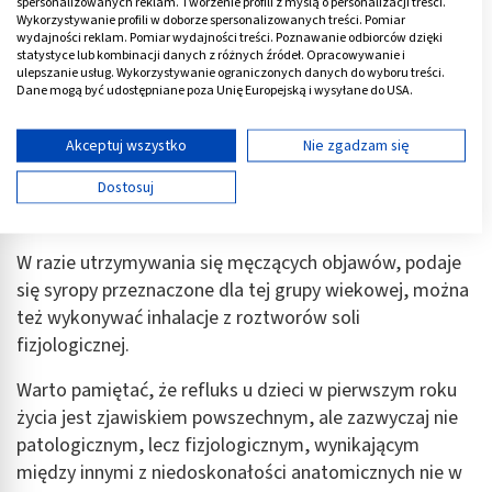
spersonalizowanych reklam. Tworzenie profili z myślą o personalizacji treści.
Zaleca się też, by do 12. roku życia środki takie, jak
Wykorzystywanie profili w doborze spersonalizowanych treści. Pomiar
wspomniany dekstrometorfan były przyjmowane z
wydajności reklam. Pomiar wydajności treści. Poznawanie odbiorców dzięki
statystyce lub kombinacji danych z różnych źródeł. Opracowywanie i
zalecenia lekarza – nie powinno się ich ordynować na
ulepszanie usług. Wykorzystywanie ograniczonych danych do wyboru treści.
własną rękę.
Dane mogą być udostępniane poza Unię Europejską i wysyłane do USA.
Twoja zgoda i polityka cookie dotyczą wyłącznie tej witryny/aplikacji.
Jeżeli chodzi o kaszel refluksowy u niemowlaków,
Wyświetl listę partnerów (11 dostawców IAB)
Akceptuj wszystko
Nie zgadzam się
możliwości terapeutyczne są nieco mniejsze, ze
Używamy Twoich danych w następujących celach:
Dostosuj
względu na brak badań potwierdzających
Cele przetwarzania IAB:
bezpieczeństwo stosowania niektórych specyfików.
Przechowywanie informacji na urządzeniu lub
dostęp do nich
W razie utrzymywania się męczących objawów, podaje
się syropy przeznaczone dla tej grupy wiekowej, można
Wykorzystywanie ograniczonych danych do
też wykonywać inhalacje z roztworów soli
wyboru reklam
fizjologicznej.
Tworzenie profili w celu spersonalizowanych
reklam
Warto pamiętać, że refluks u dzieci w pierwszym roku
życia jest zjawiskiem powszechnym, ale zazwyczaj nie
Wykorzystanie profili do wyboru
patologicznym, lecz fizjologicznym, wynikającym
spersonalizowanych reklam
między innymi z niedoskonałości anatomicznych nie w
Tworzenie profili w celu personalizacji treści