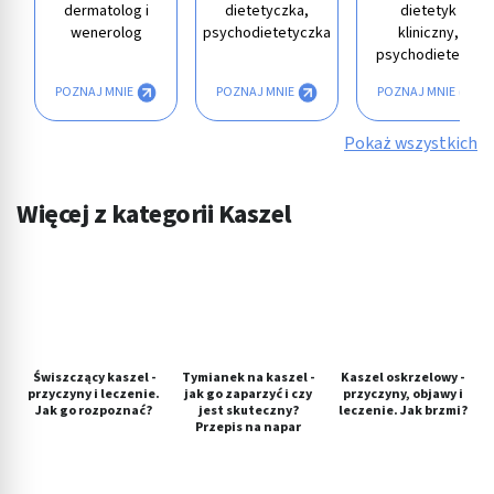
dermatolog i
dietetyczka,
dietetyk
wenerolog
psychodietetyczka
kliniczny,
psychodietetyk
POZNAJ MNIE
POZNAJ MNIE
POZNAJ MNIE
Pokaż wszystkich
Więcej z kategorii Kaszel
Świszczący kaszel -
Tymianek na kaszel -
Kaszel oskrzelowy -
przyczyny i leczenie.
jak go zaparzyć i czy
przyczyny, objawy i
Jak go rozpoznać?
jest skuteczny?
leczenie. Jak brzmi?
Przepis na napar