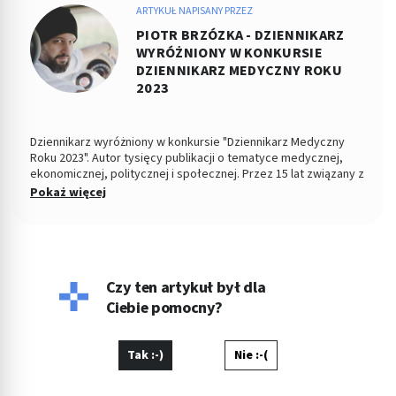
ARTYKUŁ NAPISANY PRZEZ
PIOTR BRZÓZKA - DZIENNIKARZ
WYRÓŻNIONY W KONKURSIE
DZIENNIKARZ MEDYCZNY ROKU
2023
Dziennikarz wyróżniony w konkursie "Dziennikarz Medyczny
Roku 2023". Autor tysięcy publikacji o tematyce medycznej,
ekonomicznej, politycznej i społecznej. Przez 15 lat związany z
Dziennikiem Łódzkim i Polska TheTimes. Z wykształcenia
Pokaż więcej
socjolog stosunków politycznych, absolwent Wydziału
Ekonomiczno-Socjologicznego Uniwersytetu Łódzkiego. Po
godzinach fotografuje, projektuje, maluje, tworzy muzykę.
Czy ten artykuł był dla
Ciebie pomocny?
Tak :-)
Nie :-(