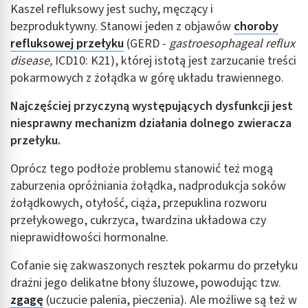
Kaszel refluksowy jest suchy, męczący i
bezproduktywny. Stanowi jeden z objawów
choroby
refluksowej przełyku
(GERD -
gastroesophageal reflux
disease,
ICD10: K21), której istotą jest zarzucanie treści
pokarmowych z żołądka w górę układu trawiennego.
Najczęściej przyczyną występujących dysfunkcji jest
niesprawny mechanizm działania dolnego zwieracza
przełyku.
Oprócz tego podłoże problemu stanowić też mogą
zaburzenia opróżniania żołądka, nadprodukcja soków
żołądkowych, otyłość, ciąża, przepuklina rozworu
przełykowego, cukrzyca, twardzina układowa czy
nieprawidłowości hormonalne.
Cofanie się zakwaszonych resztek pokarmu do przełyku
drażni jego delikatne błony śluzowe, powodując tzw.
zgagę
(uczucie palenia, pieczenia). Ale możliwe są też w