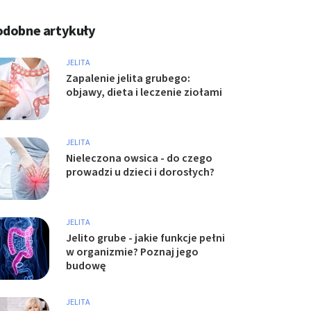
odobne artykuły
JELITA
Zapalenie jelita grubego:
objawy, dieta i leczenie ziołami
JELITA
Nieleczona owsica - do czego
prowadzi u dzieci i dorosłych?
JELITA
Jelito grube - jakie funkcje pełni
w organizmie? Poznaj jego
budowę
JELITA