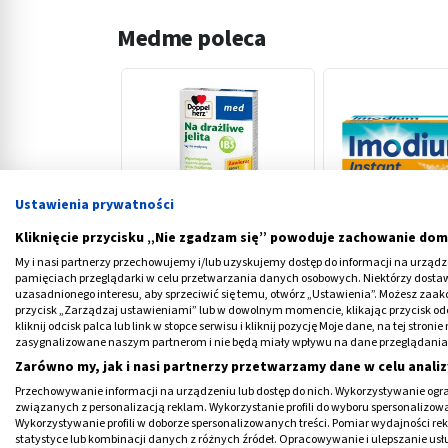
Medme poleca
‹
Ustawienia prywatności
Kliknięcie przycisku „Nie zgadzam się” powoduje zachowanie dom
My i nasi partnerzy przechowujemy i/lub uzyskujemy dostęp do informacji na urządzen
Doppelherz med Na
Imodium Instant,
pamięciach przeglądarki w celu przetwarzania danych osobowych. Niektórzy dost
drażliwe jelita, tabletki, 30
tabletki ulegając
uzasadnionego interesu, aby sprzeciwić się temu, otwórz „Ustawienia”. Możesz zaa
szt.
rozpadowi w jamie
przycisk „Zarządzaj ustawieniami” lub w dowolnym momencie, klikając przycisk od
35,89 PLN
14,79 PLN
6 szt.
kliknij odcisk palca lub link w stopce serwisu i kliknij pozycję Moje dane, na tej str
zasygnalizowane naszym partnerom i nie będą miały wpływu na dane przeglądania
Zarówno my, jak i nasi partnerzy przetwarzamy dane w celu analiz
Przechowywanie informacji na urządzeniu lub dostęp do nich. Wykorzystywanie ogra
związanych z personalizacją reklam. Wykorzystanie profili do wyboru spersonalizowany
Wykorzystywanie profili w doborze spersonalizowanych treści. Pomiar wydajności re
statystyce lub kombinacji danych z różnych źródeł. Opracowywanie i ulepszanie us