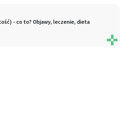
 z różnych źródeł
ość) - co to? Objawy, leczenie, dieta
ormacji