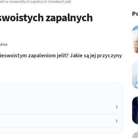
ość w nieswoistych zapalnych chorobach jelit
P
swoistych zapalnych
tania
eswoistym zapaleniom jelit? Jakie są jej przyczyny