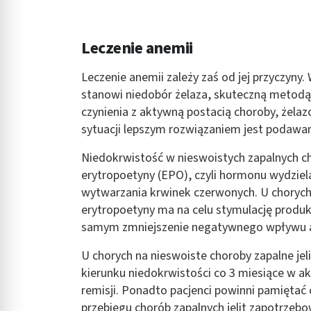
Leczenie anemii
Leczenie anemii zależy zaś od jej przyczyn
stanowi niedobór żelaza, skuteczną metodą
czynienia z aktywną postacią choroby, żelaz
sytuacji lepszym rozwiązaniem jest podawa
Niedokrwistość w nieswoistych zapalnych c
erytropoetyny (EPO), czyli hormonu wydziel
wytwarzania krwinek czerwonych. U chorych 
erytropoetyny ma na celu stymulację produk
samym zmniejszenie negatywnego wpływu a
U chorych na nieswoiste choroby zapalne je
kierunku niedokrwistości co 3 miesiące w ak
remisji. Ponadto pacjenci powinni pamięta
przebiegu chorób zapalnych jelit zapotrzebo