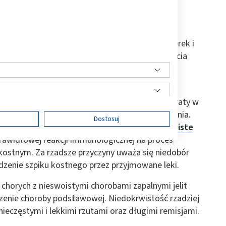
łań nieswoistych chorób zapalnych jelit jest
s anemia prowadzi do upośledzenia czynności nerek i
rancji wysiłku i ogólnego pogorszenia jakości życia
ita grubego
i chorobą Crohna.
woistych chorób zapalnych jelit wpływa wiele
r żelaza, będący skutkiem nadmiernej jego utraty w
 pokarmowego
, a także zaburzeń jego wchłaniania.
ę
Dostosuj
ozwojowi niedokrwistości u chorych na
nieswoiste
rawidłowej reakcji immunologicznej na proces
ostnym. Za rzadsze przyczyny uważa się niedobór
dzenie szpiku kostnego przez przyjmowane leki.
ści
 chorych z nieswoistymi chorobami zapalnymi jelit
leczenie choroby podstawowej. Niedokrwistość rzadziej
nieczęstymi i lekkimi rzutami oraz długimi remisjami.