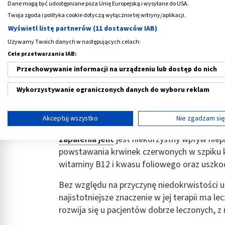
Dane mogą być udostępniane poza Unię Europejską i wysyłane do USA.
Uwaga na niedokrwistość
Twoja zgoda i polityka cookie dotyczą wyłącznie tej witryny/aplikacji.
Wyświetl listę partnerów (11 dostawców IAB)
Jednym z najczęstszych pozajelitowych powik
niedokrwistość
. Utrzymująca się długi cza
Używamy Twoich danych w następujących celach:
Cele przetwarzania IAB:
serca, osłabienia, a także zmniejszenia tole
pacjentów z wrzodziejącym
zapaleniem jel
Przechowywanie informacji na urządzeniu lub dostęp do nich
Na rozwój niedokrwistości w przebiegu nies
Wykorzystywanie ograniczonych danych do wyboru reklam
czynników. Największe znaczenie ma niedobó
Tworzenie profili w celu spersonalizowanych reklam
wyniku przewlekłych krwawień z
przewodu
Akceptuj wszystko
Nie zgadzam si
Kolejnym ważnym czynnikiem sprzyjającym r
Wykorzystanie profili do wyboru spersonalizowanych reklam
zapalenia jelit
jest niekorzystny wpływ niep
powstawania krwinek czerwonych w szpiku k
Tworzenie profili w celu personalizacji treści
witaminy B12 i kwasu foliowego oraz uszko
Wykorzystywanie profili w celu doboru spersonalizowanych tre
Bez względu na przyczynę niedokrwistości u
Pomiar efektywności reklam
najistotniejsze znaczenie w jej terapii ma 
rozwija się u pacjentów dobrze leczonych, z 
Pomiar efektywności treści