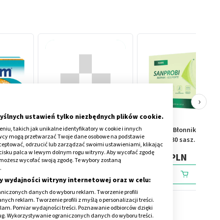
›
yślnych ustawień tylko niezbędnych plików cookie.
iu, takich jak unikalne identyfikatory w cookie i innych
 2 mg,
Debretin, 100 mg, tabletki
Sanprobi Błonnik GOS,
awcy mogą przetwarzać Twoje dane osobowe na podstawie
e
powlekane, 30 szt.
proszek, 30 sasz.
kceptować, odrzucić lub zarządzać swoimi ustawieniami, klikając
 ustnej,
cisku palca w lewym dolnym rogu witryny. Aby wycofać zgodę
21,59 PLN
53,39 PLN
onie możesz wycofać swoją zgodę. Te wybory zostaną
.
y wydajności witryny internetowej oraz w celu:
niczonych danych do wyboru reklam. Tworzenie profili
ch reklam. Tworzenie profili z myślą o personalizacji treści.
klam. Pomiar wydajności treści. Poznawanie odbiorców dzięki
ług. Wykorzystywanie ograniczonych danych do wyboru treści.