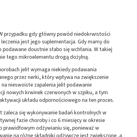
y. W przypadku gdy główny powód niedokrwistości
 leczenia jest jego suplementacja. Gdy mamy do
o podawane doustnie słabo się wchłania. W takiej
nie tego mikroelementu drogą dożylną.
horobach jelit wymaga niekiedy podawania
anego przez nerki, który wpływa na zwiększenie
na nieswoiste zapalenia jelit podawanie
cji nowych krwinek czerwonych w szpiku, a tym
ktywacji układu odpornościowego na ten proces.
lit zaleca się wykonywanie badań kontrolnych w
tywnej fazie choroby i co 6 miesięcy w okresie
ć o prawidłowym odżywianiu się, ponieważ w
wanie na różne składniki odżywcze jest zwiększone, a