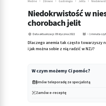
Medme
Zdrowie
Gastrologia
Jelita
Niedokrwist
in submenu: Wellness
Niedokrwistość w nie
chorobach jelit
Data aktualizacji: 09 stycznia 2022
~ 1 minuta czy
Dlaczego anemia tak często towarzyszy ni
i jak można sobie z nią radzić w NZJ?
W czym możemy Ci pomóc?
Umów teleporadę ze specjalistą
Zamów e-receptę