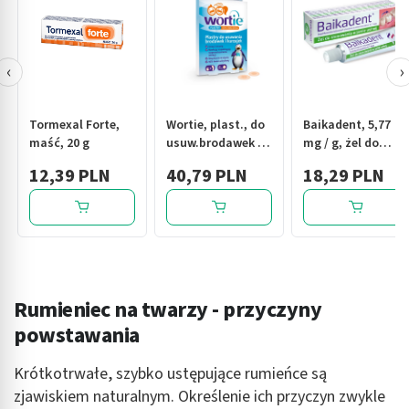
‹
›
Tormexal Forte,
Wortie, plast., do
Baikadent, 5,77
maść, 20 g
usuw.brodawek i
mg / g, żel do
kurzajek, 15 szt
stosowania w
12,39 PLN
40,79 PLN
18,29 PLN
jamie ustnej, 15 g
Rumieniec na twarzy - przyczyny
powstawania
Krótkotrwałe, szybko ustępujące rumieńce są
zjawiskiem naturalnym. Określenie ich przyczyn zwykle