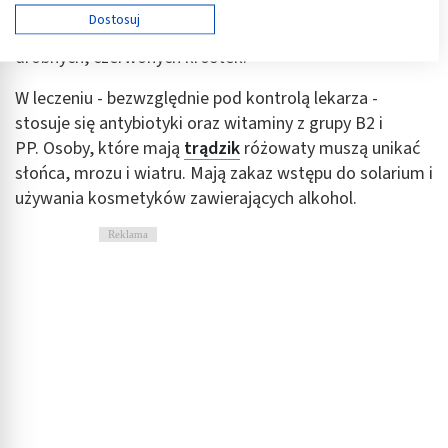
coraz częściej, bez żadnej uchwytnej przyczyny,
Używamy Twoich danych w następujących celach:
Dostosuj
dochodzi do łuszczenia się naskórka i tworzenia
Cele przetwarzania IAB:
drobnych, czerwonych krostek.
Przechowywanie informacji na urządzeniu lub
dostęp do nich
W leczeniu - bezwzględnie pod kontrolą lekarza -
Wykorzystywanie ograniczonych danych do
stosuje się antybiotyki oraz witaminy z grupy B2 i
wyboru reklam
PP. Osoby, które mają
trądzik
różowaty muszą unikać
słońca, mrozu i wiatru. Mają zakaz wstępu do solarium i
Tworzenie profili w celu spersonalizowanych
reklam
używania kosmetyków zawierających alkohol.
Wykorzystanie profili do wyboru
Reklama
spersonalizowanych reklam
Tworzenie profili w celu personalizacji treści
Wykorzystywanie profili w celu doboru
spersonalizowanych treści
Pomiar efektywności reklam
Pomiar efektywności treści