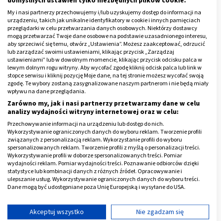
domyślnych ustawień tylko niezbędnych plików cookie.
My i nasi partnerzy przechowujemy i/lub uzyskujemy dostęp do informacji na
urządzeniu, takich jak unikalne identyfikatory w cookie i innych pamięciach
przeglądarki w celu przetwarzania danych osobowych. Niektórzy dostawcy
Rumieńce na twarzy - objawy
mogą przetwarzać Twoje dane osobowe na podstawie uzasadnionego interesu,
popularnych chorób
aby sprzeciwić się temu, otwórz „Ustawienia”. Możesz zaakceptować, odrzucić
lub zarządzać swoimi ustawieniami, klikając przycisk „Zarządzaj
ustawieniami” lub w dowolnym momencie, klikając przycisk odcisku palca w
Rumieńce, które pojawiają się przy niewielkich nawet
lewym dolnym rogu witryny. Aby wycofać zgodę kliknij odcisk palca lub link w
stopce serwisu i kliknij pozycję Moje dane, na tej stronie możesz wycofać swoją
wysiłkach lub po alkoholu, mogą być także objawem
zgodę. Te wybory zostaną zasygnalizowane naszym partnerom i nie będą miały
wpływu na dane przeglądania.
nadciśnienia tętniczego
. Konieczne w takiej sytuacji
Zarówno my, jak i nasi partnerzy przetwarzamy dane w celu
są regularne pomiary ciśnienia. Gdy jego wartości
analizy wydajności witryny internetowej oraz w celu:
przekraczają 140/90 mmHg, należy zgłosić się do
Przechowywanie informacji na urządzeniu lub dostęp do nich.
lekarza. Nieleczone nadciśnienie grozi nam nie tylko
Wykorzystywanie ograniczonych danych do wyboru reklam. Tworzenie profili
związanych z personalizacją reklam. Wykorzystanie profili do wyboru
kłopotliwymi rumieńcami, ale w przyszłości także
spersonalizowanych reklam. Tworzenie profili z myślą o personalizacji treści.
udarem albo
zawałem serca
.
Wykorzystywanie profili w doborze spersonalizowanych treści. Pomiar
wydajności reklam. Pomiar wydajności treści. Poznawanie odbiorców dzięki
statystyce lub kombinacji danych z różnych źródeł. Opracowywanie i
Rumieńce, które pojawiają się nagle u kobiet po 35 roku
ulepszanie usług. Wykorzystywanie ograniczonych danych do wyboru treści.
życia, mogą być objawem
trądziku różowatego
.
Dane mogą być udostępniane poza Unię Europejską i wysyłane do USA.
Początkowo występują sporadycznie i wydają się być
Twoja zgoda i polityka cookie dotyczą wyłącznie tej witryny/aplikacji.
przejściowym kłopotem z cerą. Z czasem pojawiają się
Wyświetl listę partnerów (11 dostawców IAB)
Akceptuj wszystko
Nie zgadzam się