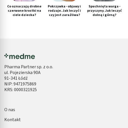
Co oznaczają drobne
Pokrzywka - objawy i
Spuchnięta warga -
czerwone krostki na
rodzaje. Jak leczyć i
przyczyny. Jak leczyć
ciele dziecka?
czy jest zaraźliwa?
dolną i górną?
Pharma Partner sp. z o.o.
ul. Pojezierska 90A
91-341 Łódź
NIP: 9471975869
KRS: 0000321925
O nas
Kontakt