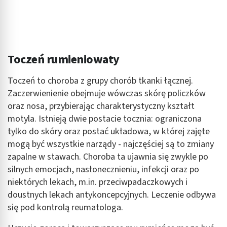
Rozumienie odbiorców dzięki statystyce lub
kombinacji danych z różnych źródeł
Rozwój i ulepszanie usług
Toczeń rumieniowaty
Wykorzystywanie ograniczonych danych do
wyboru treści
Toczeń to choroba z grupy chorób tkanki łącznej.
Funkcje specjalne IAB:
Zaczerwienienie obejmuje wówczas skórę policzków
Użycie dokładnych danych geolokalizacyjnych
oraz nosa, przybierając charakterystyczny kształt
motyla. Istnieją dwie postacie tocznia: ograniczona
Identyfikowanie urządzeń na podstawie
tylko do skóry oraz postać układowa, w której zajęte
aktywnie żądanych informacji
mogą być wszystkie narządy - najczęściej są to zmiany
Cele przetwarzania inne niż IAB:
zapalne w stawach. Choroba ta ujawnia się zwykle po
Niezbędne
silnych emocjach, nasłonecznieniu, infekcji oraz po
niektórych lekach, m.in. przeciwpadaczkowych i
Wydajność (Performance)
doustnych lekach antykoncepcyjnych. Leczenie odbywa
się pod kontrolą reumatologa.
Reklama / śledzenie