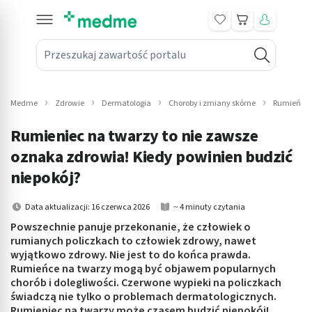
Koszyk
Przeszukaj zawartość portalu
in submenu: Leki na receptę
win submenu: Zdrowie
Medme
Zdrowie
Dermatologia
Choroby i zmiany skórne
Rumieńce 
win submenu: Suplementy
Rumieniec na twarzy to nie zawsze
win submenu: Mama i dziecko
oznaka zdrowia! Kiedy powinien budzić
niepokój?
win submenu: Kosmetyki
Data aktualizacji: 16 czerwca 2026
~ 4 minuty czytania
win submenu: Higiena
Powszechnie panuje przekonanie, że człowiek o
rumianych policzkach to człowiek zdrowy, nawet
win submenu: Sprzęt medyczny
wyjątkowo zdrowy. Nie jest to do końca prawda.
Rumieńce na twarzy mogą być objawem popularnych
win submenu: Intymne
chorób i dolegliwości. Czerwone wypieki na policzkach
świadczą nie tylko o problemach dermatologicznych.
win submenu: Wellness
Rumieniec na twarzy może czasem budzić niepokój!