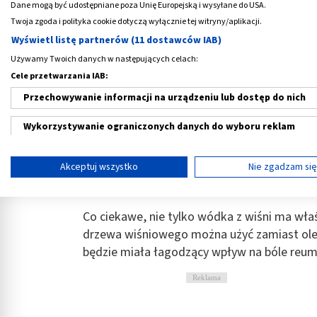
Spożywana w małych ilościach nalewka z wi
Dane mogą być udostępniane poza Unię Europejską i wysyłane do USA.
układ krążenia. Wiśnie są źródłem potasu, 
Twoja zgoda i polityka cookie dotyczą wyłącznie tej witryny/aplikacji.
prawidłowego funkcjonowania naszego serca. 
Wyświetl listę partnerów (11 dostawców IAB)
wzmacnia naczynia. Nalewka wiśniowa jest 
Używamy Twoich danych w następujących celach:
Cele przetwarzania IAB:
Owoce posiadają fitoestrogeny, czyli roślinn
Przechowywanie informacji na urządzeniu lub dostęp do nich
polecany kobietom, które cierpią na zespó
skutecznie wzmocni nasz układ odpornościo
Wykorzystywanie ograniczonych danych do wyboru reklam
jest również melatonina, która odpowiada z
Tworzenie profili w celu spersonalizowanych reklam
Akceptuj wszystko
Nie zgadzam si
Dzięki temu spożywanie nalewki z wiśni na
Wykorzystanie profili do wyboru spersonalizowanych reklam
organizm i podnieść wydajność snu.
Tworzenie profili w celu personalizacji treści
Co ciekawe, nie tylko wódka z wiśni ma właśc
drzewa wiśniowego można użyć zamiast olejk
Wykorzystywanie profili w celu doboru spersonalizowanych tre
będzie miała łagodzący wpływ na bóle reum
Pomiar efektywności reklam
Reklama
Pomiar efektywności treści