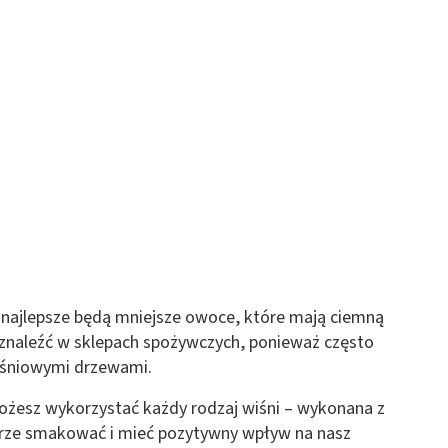
 z różnych źródeł
ormacji
 najlepsze będą mniejsze owoce, które mają ciemną
 znaleźć w sklepach spożywczych, ponieważ często
iśniowymi drzewami.
ożesz wykorzystać każdy rodzaj wiśni – wykonana z
rze smakować i mieć pozytywny wpływ na nasz