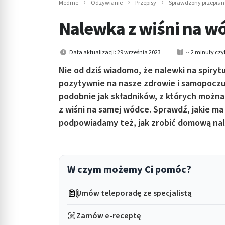
Medme
Odżywianie
Przepisy
Sprawdzony przepis n
in submenu: Wellness
Nalewka z wiśni na wó
Data aktualizacji: 29 września 2023
~ 2 minuty czy
Nie od dziś wiadomo, że nalewki na spiryt
pozytywnie na nasze zdrowie i samopoczuc
podobnie jak składników, z których można
z wiśni na samej wódce. Sprawdź, jakie ma
podpowiadamy też, jak zrobić domową nal
W czym możemy Ci pomóc?
Umów teleporadę ze specjalistą
Zamów e-receptę