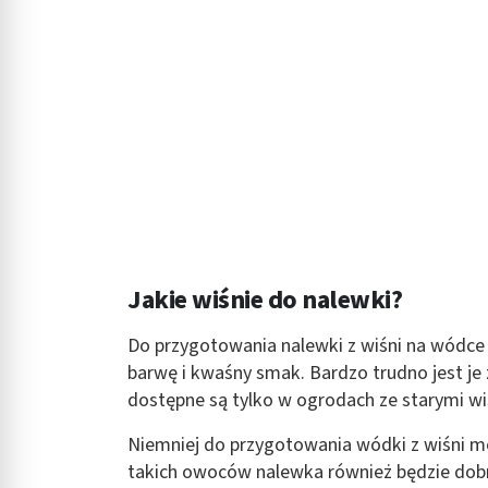
Rozumienie odbiorców dzięki statystyce lub kombinacji danych
Rozwój i ulepszanie usług
Wykorzystywanie ograniczonych danych do wyboru treści
Funkcje specjalne IAB:
Użycie dokładnych danych geolokalizacyjnych
Identyfikowanie urządzeń na podstawie aktywnie żądanych inf
Cele przetwarzania inne niż IAB:
Jakie wiśnie do nalewki?
Niezbędne
Wydajność (Performance)
Do przygotowania nalewki z wiśni na wódce
barwę i kwaśny smak. Bardzo trudno jest je
Reklama / śledzenie
dostępne są tylko w ogrodach ze starymi w
Niemniej do przygotowania wódki z wiśni m
takich owoców nalewka również będzie dob