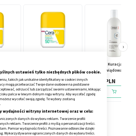
›
ilżający
CeraVe, Fluid nawilżający
Ziaja Med Kuracja
 SPF50,
przeciwsłoneczny, SPF50+,
Przeciwświądowa,
yślnych ustawień tylko niezbędnych plików cookie.
50 ml
szampon łagodzący, 300
iu, takich jak unikalne identyfikatory w cookie i innych
69,89 PLN
10,69 PLN
ml
awcy mogą przetwarzać Twoje dane osobowe na podstawie
kceptować, odrzucić lub zarządzać swoimi ustawieniami, klikając
cisku palca w lewym dolnym rogu witryny. Aby wycofać zgodę
onie możesz wycofać swoją zgodę. Te wybory zostaną
.
y wydajności witryny internetowej oraz w celu:
niczonych danych do wyboru reklam. Tworzenie profili
ch reklam. Tworzenie profili z myślą o personalizacji treści.
klam. Pomiar wydajności treści. Poznawanie odbiorców dzięki
ług. Wykorzystywanie ograniczonych danych do wyboru treści.