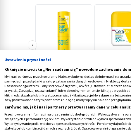
‹
Ustawienia prywatności
CeraVe, sztyft
CeraVe, Fluid naw
przeciwsłoneczny, SPF50+,
przeciwsłoneczny,
Kliknięcie przycisku „Nie zgadzam się” powoduje zachowanie dom
8 g
50 ml
My i nasi partnerzy przechowujemy i/lub uzyskujemy dostęp do informacji na urządzen
45,99 PLN
69,89 PLN
pamięciach przeglądarki w celu przetwarzania danych osobowych. Niektórzy dost
uzasadnionego interesu, aby sprzeciwić się temu, otwórz „Ustawienia”. Możesz zaa
przycisk „Zarządzaj ustawieniami” lub w dowolnym momencie, klikając przycisk od
kliknij odcisk palca lub link w stopce serwisu i kliknij pozycję Moje dane, na tej str
zasygnalizowane naszym partnerom i nie będą miały wpływu na dane przeglądania
Zarówno my, jak i nasi partnerzy przetwarzamy dane w celu analiz
Przechowywanie informacji na urządzeniu lub dostęp do nich. Wykorzystywanie ogra
Nalewka z wiśni – właściwości
związanych z personalizacją reklam. Wykorzystanie profili do wyboru spersonalizowany
Wykorzystywanie profili w doborze spersonalizowanych treści. Pomiar wydajności re
statystyce lub kombinacji danych z różnych źródeł. Opracowywanie i ulepszanie us