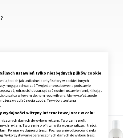
ć?
yślnych ustawień tylko niezbędnych plików cookie.
iu, takich jak unikalne identyfikatory w cookie i innych
awcy mogą przetwarzać Twoje dane osobowe na podstawie
kceptować, odrzucić lub zarządzać swoimi ustawieniami, klikając
cisku palca w lewym dolnym rogu witryny. Aby wycofać zgodę
onie możesz wycofać swoją zgodę. Te wybory zostaną
.
y wydajności witryny internetowej oraz w celu:
niczonych danych do wyboru reklam. Tworzenie profili
ch reklam. Tworzenie profili z myślą o personalizacji treści.
klam. Pomiar wydajności treści. Poznawanie odbiorców dzięki
ług. Wykorzystywanie ograniczonych danych do wyboru treści.