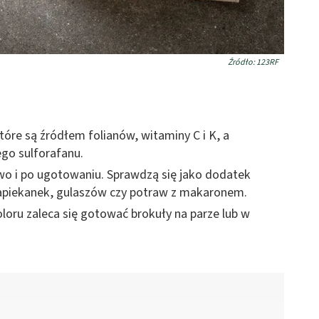
Źródło: 123RF
óre są źródłem folianów, witaminy C i K, a
go sulforafanu.
owo i po ugotowaniu. Sprawdzą się jako dodatek
zapiekanek, gulaszów czy potraw z makaronem.
loru zaleca się gotować brokuły na parze lub w