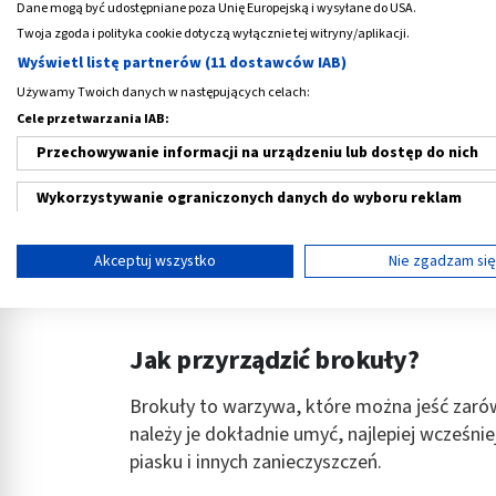
Dane mogą być udostępniane poza Unię Europejską i wysyłane do USA.
Twoja zgoda i polityka cookie dotyczą wyłącznie tej witryny/aplikacji.
Wyświetl listę partnerów (11 dostawców IAB)
‹
Używamy Twoich danych w następujących celach:
Cele przetwarzania IAB:
CeraVe, sztyft
CeraVe, Fluid naw
Przechowywanie informacji na urządzeniu lub dostęp do nich
przeciwsłoneczny, SPF50+,
przeciwsłoneczny,
8 g
50 ml
45,99 PLN
69,89 PLN
Wykorzystywanie ograniczonych danych do wyboru reklam
Tworzenie profili w celu spersonalizowanych reklam
Akceptuj wszystko
Nie zgadzam si
Wykorzystanie profili do wyboru spersonalizowanych reklam
Tworzenie profili w celu personalizacji treści
Jak przyrządzić brokuły?
Wykorzystywanie profili w celu doboru spersonalizowanych tre
Brokuły to warzywa, które można jeść zaró
Pomiar efektywności reklam
należy je dokładnie umyć, najlepiej wcześnie
piasku i innych zanieczyszczeń.
Pomiar efektywności treści