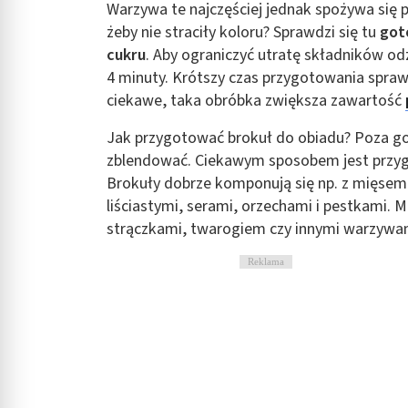
Warzywa te najczęściej jednak spożywa się 
Rozumienie odbiorców dzięki statystyce lub kombinacji danych
żeby nie straciły koloru? Sprawdzi się tu
got
cukru
. Aby ograniczyć utratę składników o
Rozwój i ulepszanie usług
4 minuty. Krótszy czas przygotowania spraw
Wykorzystywanie ograniczonych danych do wyboru treści
ciekawe, taka obróbka zwiększa zawartość
Funkcje specjalne IAB:
Jak przygotować brokuł do obiadu? Poza g
Użycie dokładnych danych geolokalizacyjnych
zblendować. Ciekawym sposobem jest przyg
Brokuły dobrze komponują się np. z mięsem
Identyfikowanie urządzeń na podstawie aktywnie żądanych inf
liściastymi, serami, orzechami i pestkami. M
Cele przetwarzania inne niż IAB:
strączkami, twarogiem czy innymi warzywa
Niezbędne
Reklama
Wydajność (Performance)
Reklama / śledzenie