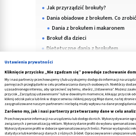
Jak przyrządzić brokuły?
Dania obiadowe z brokułem. Co zrobi
Dania z brokułem i makaronem
Brokuł dla dzieci
Dietetyczne dania z brokułem
Ustawienia prywatności
Kliknięcie przycisku „Nie zgadzam się” powoduje zachowanie dom
My i nasi partnerzy przechowujemy i/lub uzyskujemy dostęp do informacji na urządzen
pamięciach przeglądarki w celu przetwarzania danych osobowych. Niektórzy dost
uzasadnionego interesu, aby sprzeciwić się temu, otwórz „Ustawienia”. Możesz zaa
przycisk „Zarządzaj ustawieniami” lub w dowolnym momencie, klikając przycisk od
kliknij odcisk palca lub link w stopce serwisu i kliknij pozycję Moje dane, na tej str
Medme poleca
zasygnalizowane naszym partnerom i nie będą miały wpływu na dane przeglądania
Zarówno my, jak i nasi partnerzy przetwarzamy dane w celu analiz
Przechowywanie informacji na urządzeniu lub dostęp do nich. Wykorzystywanie ogra
związanych z personalizacją reklam. Wykorzystanie profili do wyboru spersonalizowany
Wykorzystywanie profili w doborze spersonalizowanych treści. Pomiar wydajności re
statystyce lub kombinacji danych z różnych źródeł. Opracowywanie i ulepszanie us