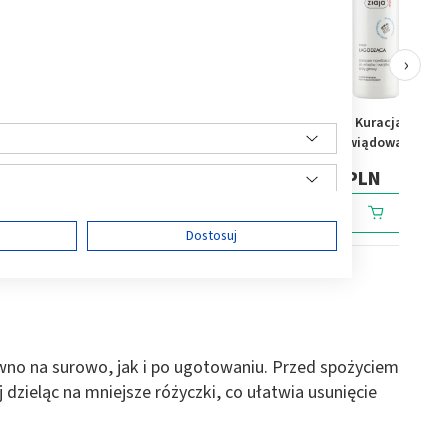
›
ilżający
CeraVe, Fluid nawilżający
Ziaja Med Kuracja
 SPF50,
przeciwsłoneczny, SPF50+,
Przeciwświądowa,
50 ml
szampon łagodzący, 300
69,89 PLN
10,69 PLN
ml
ę
Dostosuj
ści
wno na surowo, jak i po ugotowaniu. Przed spożyciem
j dzieląc na mniejsze różyczki, co ułatwia usunięcie