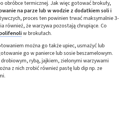
po obróbce termicznej. Jak więc gotować brokuły,
 z różnych źródeł
owanie na parze lub w wodzie z dodatkiem soli i
dżywczych, proces ten powinien trwać maksymalnie 3-
ia również, że warzywa pozostają chrupiące. Co
polifenoli
w brokułach.
otowaniem można go także upiec, usmażyć lub
otowanie go w panierce lub sosie beszamelowym.
 drobiowym, rybą, jajkiem, zielonymi warzywami
ormacji
ożna z nich zrobić również pastę lub dip np. ze
mi.