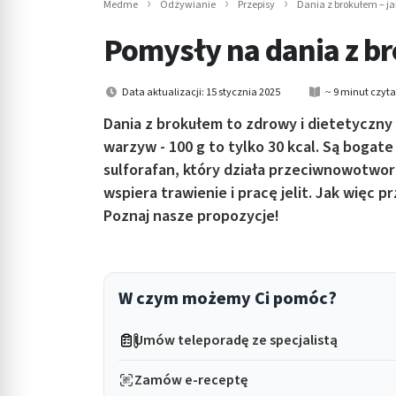
Medme
Odżywianie
Przepisy
Dania z brokułem – ja
in submenu: Wellness
Pomysły na dania z br
Data aktualizacji: 15 stycznia 2025
~ 9 minut czyt
Dania z brokułem to zdrowy i dietetyczny 
warzyw - 100 g to tylko 30 kcal. Są bogate
sulforafan, który działa przeciwnowotwo
wspiera trawienie i pracę jelit. Jak więc p
Poznaj nasze propozycje!
W czym możemy Ci pomóc?
Umów teleporadę ze specjalistą
Zamów e-receptę