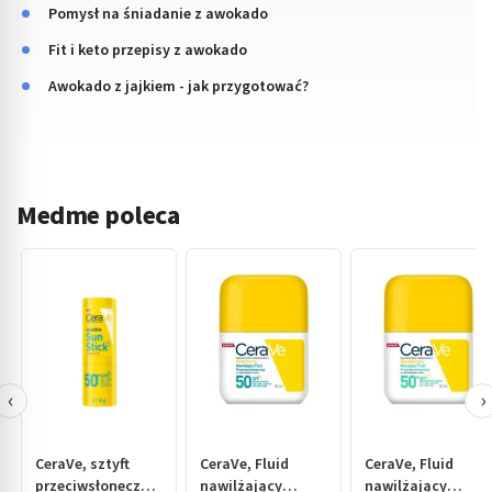
Pomysł na śniadanie z awokado
Fit i keto przepisy z awokado
Awokado z jajkiem - jak przygotować?
Medme poleca
‹
›
CeraVe, sztyft
CeraVe, Fluid
CeraVe, Fluid
przeciwsłoneczny,
nawilżający
nawilżający