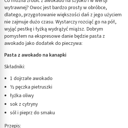
Co można zrobić z awokado na szybko i w wersji
wytrawnej? Owoc jest bardzo prosty w obróbce,
dlatego, przygotowanie większości dań z jego użyciem
nie zajmuje dużo czasu. Wystarczy rozciąć go na pół,
wyjąć pestkę i łyżką wydrążyć miąższ. Dobrym
pomysłem na ekspresowe danie będzie pasta z
awokado jako dodatek do pieczywa:
Pasta z awokado na kanapki
Składniki:
1 dojrzałe awokado
½ pęczka pietruszki
łyżka oliwy
sok z cytryny
sól i pieprz do smaku
Przepis: