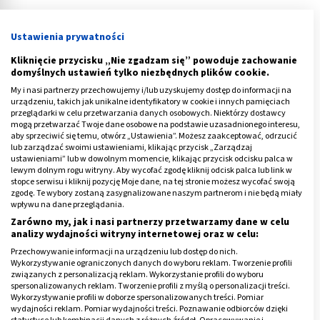
Ustawienia prywatności
Kliknięcie przycisku „Nie zgadzam się” powoduje zachowanie
domyślnych ustawień tylko niezbędnych plików cookie.
My i nasi partnerzy przechowujemy i/lub uzyskujemy dostęp do informacji na
urządzeniu, takich jak unikalne identyfikatory w cookie i innych pamięciach
przeglądarki w celu przetwarzania danych osobowych. Niektórzy dostawcy
mogą przetwarzać Twoje dane osobowe na podstawie uzasadnionego interesu,
aby sprzeciwić się temu, otwórz „Ustawienia”. Możesz zaakceptować, odrzucić
lub zarządzać swoimi ustawieniami, klikając przycisk „Zarządzaj
ustawieniami” lub w dowolnym momencie, klikając przycisk odcisku palca w
lewym dolnym rogu witryny. Aby wycofać zgodę kliknij odcisk palca lub link w
Fit i keto przepisy z awokado
stopce serwisu i kliknij pozycję Moje dane, na tej stronie możesz wycofać swoją
zgodę. Te wybory zostaną zasygnalizowane naszym partnerom i nie będą miały
wpływu na dane przeglądania.
Mimo swojej kaloryczności i wysokiej zawartości
Zarówno my, jak i nasi partnerzy przetwarzamy dane w celu
tłuszczu, awokado to owoc, który w odpowiednim
analizy wydajności witryny internetowej oraz w celu:
zestawieniu może stanowić element zdrowego,
Przechowywanie informacji na urządzeniu lub dostęp do nich.
Wykorzystywanie ograniczonych danych do wyboru reklam. Tworzenie profili
odżywczego śniadania. Należy bowiem pamiętać, że
związanych z personalizacją reklam. Wykorzystanie profili do wyboru
zawiera w sobie korzystne dla zdrowia kwasy omega-3,
spersonalizowanych reklam. Tworzenie profili z myślą o personalizacji treści.
Wykorzystywanie profili w doborze spersonalizowanych treści. Pomiar
wysoką zawartość błonnika oraz bogactwo witamin i
wydajności reklam. Pomiar wydajności treści. Poznawanie odbiorców dzięki