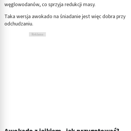
węglowodanów, co sprzyja redukcji masy.
Wydajność (Performance)
Taka wersja awokado na śniadanie jest więc dobra przy
Reklama / śledzenie
odchudzaniu.
Reklama