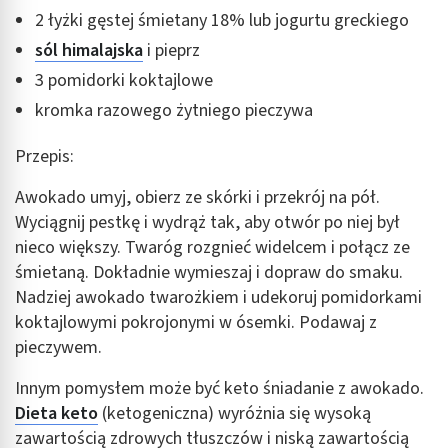
spersonalizowanych treści
2 łyżki gęstej śmietany 18% lub jogurtu greckiego
Pomiar efektywności reklam
sól himalajska
i pieprz
3 pomidorki koktajlowe
Pomiar efektywności treści
kromka razowego żytniego pieczywa
Rozumienie odbiorców dzięki statystyce lub
kombinacji danych z różnych źródeł
Przepis:
Rozwój i ulepszanie usług
Awokado umyj, obierz ze skórki i przekrój na pół.
Wyciągnij pestkę i wydrąż tak, aby otwór po niej był
Wykorzystywanie ograniczonych danych do
wyboru treści
nieco większy. Twaróg rozgnieć widelcem i połącz ze
śmietaną. Dokładnie wymieszaj i dopraw do smaku.
Funkcje specjalne IAB:
Nadziej awokado twarożkiem i udekoruj pomidorkami
Użycie dokładnych danych geolokalizacyjnych
koktajlowymi pokrojonymi w ósemki. Podawaj z
pieczywem.
Identyfikowanie urządzeń na podstawie
aktywnie żądanych informacji
Innym pomysłem może być keto śniadanie z awokado.
Cele przetwarzania inne niż IAB:
Dieta keto
(ketogeniczna) wyróżnia się wysoką
Niezbędne
zawartością zdrowych tłuszczów i niską zawartością