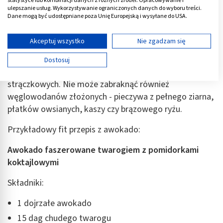
minerałów, niezbędnych do prawidłowego
statystyce lub kombinacji danych z różnych źródeł. Opracowywanie i
ulepszanie usług. Wykorzystywanie ograniczonych danych do wyboru treści.
funkcjonowania organizmu.
Dane mogą być udostępniane poza Unię Europejską i wysyłane do USA.
Twoja zgoda i polityka cookie dotyczą wyłącznie tej witryny/aplikacji.
Fit śniadanie z awokado, aby dostarczyć wszystkich
Wyświetl listę partnerów (11 dostawców IAB)
Akceptuj wszystko
Nie zgadzam się
niezbędnych składników odżywczych, powinno być
Używamy Twoich danych w następujących celach:
wzbogacone pełnowartościowym białkiem
,
Dostosuj
Cele przetwarzania IAB:
pochodzącym np. z jaj, nabiału, mięsa, ryb czy roślin
Przechowywanie informacji na urządzeniu lub
strączkowych. Nie może zabraknąć również
dostęp do nich
węglowodanów złożonych - pieczywa z pełnego ziarna,
płatków owsianych, kaszy czy brązowego ryżu.
Wykorzystywanie ograniczonych danych do
wyboru reklam
Przykładowy fit przepis z awokado:
Tworzenie profili w celu spersonalizowanych
reklam
Awokado faszerowane twarogiem z pomidorkami
koktajlowymi
Wykorzystanie profili do wyboru
spersonalizowanych reklam
Składniki:
Tworzenie profili w celu personalizacji treści
1 dojrzałe awokado
Wykorzystywanie profili w celu doboru
15 dag chudego twarogu