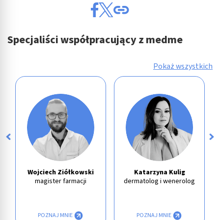
Specjaliści współpracujący z medme
Pokaż wszystkich
Wojciech Ziółkowski
Katarzyna Kulig
magister farmacji
dermatolog i wenerolog
POZNAJ MNIE
POZNAJ MNIE