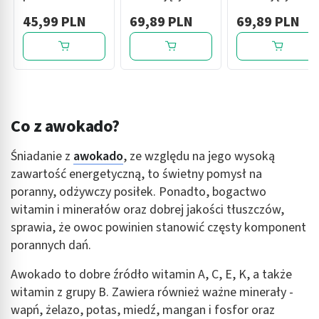
SPF50+, 8 g
przeciwsłoneczny,
przeciwsłoneczny,
45,99 PLN
69,89 PLN
69,89 PLN
SPF50, 50 ml
SPF50+, 50 ml
Co z awokado?
Śniadanie z
awokado
, ze względu na jego wysoką
zawartość energetyczną, to świetny pomysł na
poranny, odżywczy posiłek. Ponadto, bogactwo
witamin i minerałów oraz dobrej jakości tłuszczów,
sprawia, że owoc powinien stanowić częsty komponent
porannych dań.
Awokado to dobre źródło witamin A, C, E, K, a także
witamin z grupy B. Zawiera również ważne minerały -
wapń, żelazo, potas, miedź, mangan i fosfor oraz