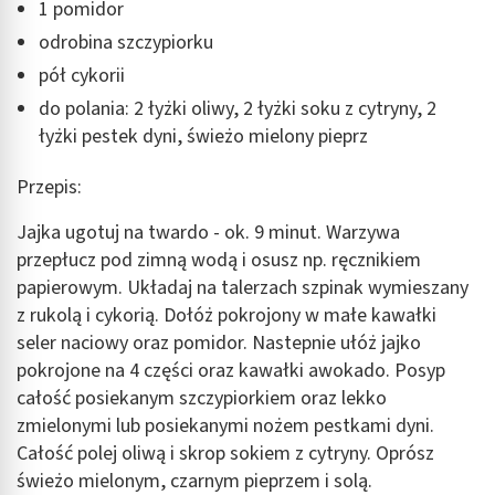
1 pomidor
odrobina szczypiorku
pół cykorii
do polania: 2 łyżki oliwy, 2 łyżki soku z cytryny, 2
łyżki pestek dyni, świeżo mielony pieprz
Przepis:
Jajka ugotuj na twardo - ok. 9 minut. Warzywa
przepłucz pod zimną wodą i osusz np. ręcznikiem
papierowym. Układaj na talerzach szpinak wymieszany
z rukolą i cykorią. Dołóż pokrojony w małe kawałki
seler naciowy oraz pomidor. Nastepnie ułóż jajko
pokrojone na 4 części oraz kawałki awokado. Posyp
całość posiekanym szczypiorkiem oraz lekko
zmielonymi lub posiekanymi nożem pestkami dyni.
Całość polej oliwą i skrop sokiem z cytryny. Oprósz
świeżo mielonym, czarnym pieprzem i solą.