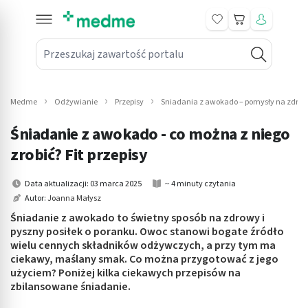
Koszyk
Przeszukaj zawartość portalu
in submenu: Leki na receptę
win submenu: Zdrowie
Medme
Odżywianie
Przepisy
Sniadania z awokado – pomysły na zdrow
win submenu: Suplementy
Śniadanie z awokado - co można z niego
win submenu: Mama i dziecko
zrobić? Fit przepisy
win submenu: Kosmetyki
Data aktualizacji: 03 marca 2025
~ 4 minuty czytania
Autor:
Joanna Małysz
win submenu: Higiena
Śniadanie z awokado to świetny sposób na zdrowy i
pyszny posiłek o poranku. Owoc stanowi bogate źródło
win submenu: Sprzęt medyczny
wielu cennych składników odżywczych, a przy tym ma
ciekawy, maślany smak. Co można przygotować z jego
win submenu: Intymne
użyciem? Poniżej kilka ciekawych przepisów na
zbilansowane śniadanie.
win submenu: Wellness