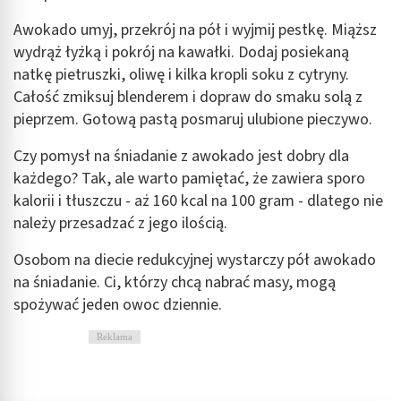
Awokado umyj, przekrój na pół i wyjmij pestkę. Miąższ
wydrąż łyżką i pokrój na kawałki. Dodaj posiekaną
natkę pietruszki, oliwę i kilka kropli soku z cytryny.
Całość zmiksuj blenderem i dopraw do smaku solą z
pieprzem. Gotową pastą posmaruj ulubione pieczywo.
Czy pomysł na śniadanie z awokado jest dobry dla
każdego? Tak, ale warto pamiętać, że zawiera sporo
kalorii i tłuszczu - aż 160 kcal na 100 gram - dlatego nie
należy przesadzać z jego ilością.
Osobom na diecie redukcyjnej wystarczy pół awokado
na śniadanie. Ci, którzy chcą nabrać masy, mogą
spożywać jeden owoc dziennie.
Reklama