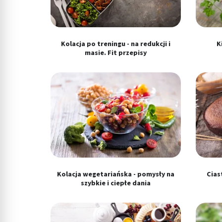
Wykorzystywanie profili w celu doboru spersonalizowanych tre
Pomiar efektywności reklam
Kolacja po treningu - na redukcji i
K
Pomiar efektywności treści
masie. Fit przepisy
Rozumienie odbiorców dzięki statystyce lub kombinacji danych
Rozwój i ulepszanie usług
Wykorzystywanie ograniczonych danych do wyboru treści
Funkcje specjalne IAB:
Użycie dokładnych danych geolokalizacyjnych
Identyfikowanie urządzeń na podstawie aktywnie żądanych inf
Kolacja wegetariańska - pomysły na
Cias
Cele przetwarzania inne niż IAB:
szybkie i ciepłe dania
Niezbędne
Wydajność (Performance)