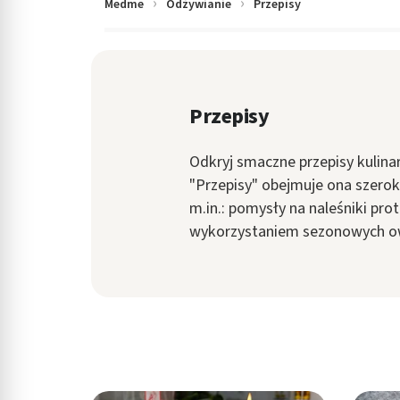
Medme
Odżywianie
Przepisy
in submenu: Wellness
Przepisy
Odkryj smaczne przepisy kulina
"Przepisy" obejmuje ona szeroki
m.in.: pomysły na naleśniki pro
wykorzystaniem sezonowych o