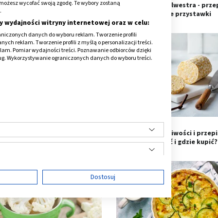
onie możesz wycofać swoją zgodę. Te wybory zostaną
śniki proteinowe z białkiem
Przekąski na Sylwestra - prze
.
watkowym dla sportowców
zdrowe przystawki
y wydajności witryny internetowej oraz w celu:
niczonych danych do wyboru reklam. Tworzenie profili
ch reklam. Tworzenie profili z myślą o personalizacji treści.
klam. Pomiar wydajności treści. Poznawanie odbiorców dzięki
ług. Wykorzystywanie ograniczonych danych do wyboru treści.
y majonez - przepis. Jak go
Tempeh - właściwości i przepi
zrobić i czy jest zdrowy?
go zrobić i gdzie kupić?
ę
Dostosuj