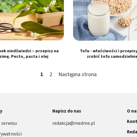
ek niedźwiedzi – przepisy na
Tofu - właściwości i przepisy
zimę. Pesto, pasta i olej
zrobić tofu samodzielni
1
2
Następna strona
ny
Napisz do nas
O na
Kont
 serwisu
redakcja@medme.pl
Reda
rywatności