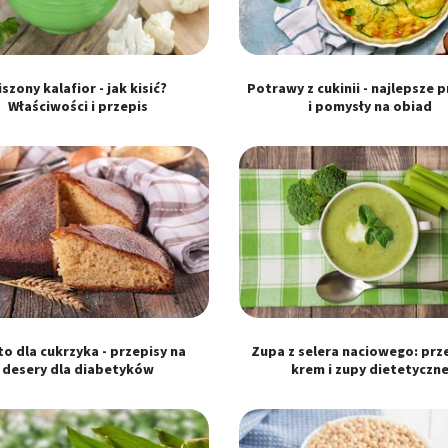
ści
iszony kalafior - jak kisić?
Potrawy z cukinii - najlepsze 
Właściwości i przepis
i pomysły na obiad
 z różnych źródeł
ormacji
to dla cukrzyka - przepisy na
Zupa z selera naciowego: prz
desery dla diabetyków
krem i zupy dietetyczn