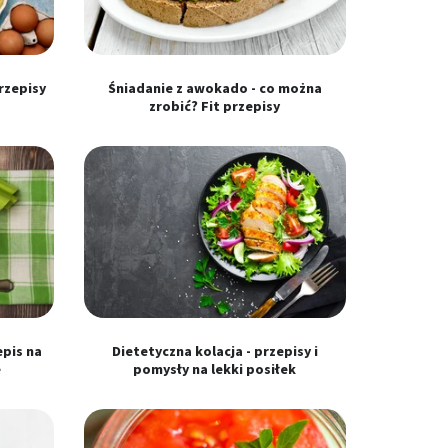
przepisy
Śniadanie z awokado - co można
zrobić? Fit przepisy
epis na
Dietetyczna kolacja - przepisy i
e
pomysły na lekki posiłek