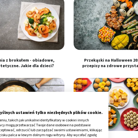
ia z brokułem - obiadowe,
Przekąski na Halloween 202
tetyczne. Jakie dla dzieci?
przepisy na zdrowe przyst
yślnych ustawień tylko niezbędnych plików cookie.
iu, takich jak unikalne identyfikatory w cookie i innych
awcy mogą przetwarzać Twoje dane osobowe na podstawie
kceptować, odrzucić lub zarządzać swoimi ustawieniami, klikając
cisku palca w lewym dolnym rogu witryny. Aby wycofać zgodę