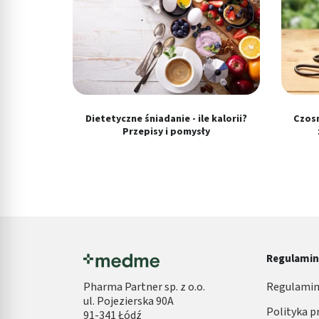
Reklama / śledzenie
Dietetyczne śniadanie - ile kalorii?
Czosn
Przepisy i pomysły
Regulami
Pharma Partner sp. z o.o.
Regulamin
ul. Pojezierska 90A
Polityka p
91-341 Łódź