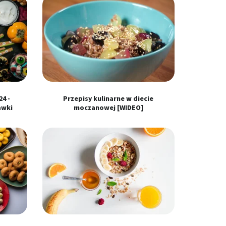
4 -
Przepisy kulinarne w diecie
awki
moczanowej [WIDEO]