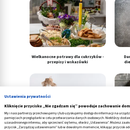
Wielkanocne potrawy dla cukrzyków -
Dan
przepisy i wskazówki
die
Ustawienia prywatności
Kliknięcie przycisku „Nie zgadzam się” powoduje zachowanie dom
My i nasi partnerzy przechowujemy i/lub uzyskujemy dostęp do informacji na urządzen
pamięciach przeglądarki w celu przetwarzania danych osobowych. Niektórzy dost
uzasadnionego interesu, aby sprzeciwić się temu, otwórz „Ustawienia”. Możesz zaa
przycisk „Zarządzaj ustawieniami” lub w dowolnym momencie, klikając przycisk od