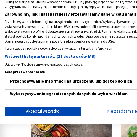
kliknij odcisk palca lub link w stopce serwisu i kliknij pozycję Moje dane, na tej str
Jak zrobić mleko sojowe?
Nale
zasygnalizowane naszym partnerom i nie będą miały wpływu na dane przeglądania
ser
Zarówno my, jak i nasi partnerzy przetwarzamy dane w celu analiz
Przechowywanie informacji na urządzeniu lub dostęp do nich. Wykorzystywanie ogra
związanych z personalizacją reklam. Wykorzystanie profili do wyboru spersonalizowany
Wykorzystywanie profili w doborze spersonalizowanych treści. Pomiar wydajności re
statystyce lub kombinacji danych z różnych źródeł. Opracowywanie i ulepszanie us
Dane mogą być udostępniane poza Unię Europejską i wysyłane do USA.
Twoja zgoda i polityka cookie dotyczą wyłącznie tej witryny/aplikacji.
Wyświetl listę partnerów (11 dostawców IAB)
Używamy Twoich danych w następujących celach:
MATERIAŁ PROMOCYJNY
Cele przetwarzania IAB:
Przechowywanie informacji na urządzeniu lub dostęp do nich
Jak upiec chleb - na zakwasie czy
Domow
drożdżach?
Wykorzystywanie ograniczonych danych do wyboru reklam
Tworzenie profili w celu spersonalizowanych reklam
Akceptuj wszystko
Nie zgadzam si
Wykorzystanie profili do wyboru spersonalizowanych reklam
Tworzenie profili w celu personalizacji treści