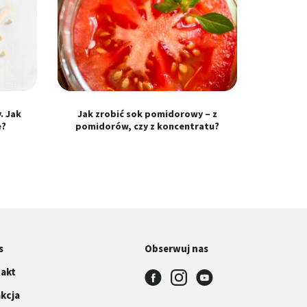
. Jak
Jak zrobić sok pomidorowy – z
e?
pomidorów, czy z koncentratu?
s
Obserwuj nas
akt
kcja