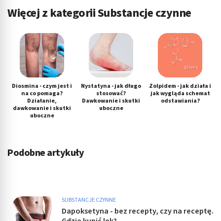
Więcej z kategorii Substancje czynne
Diosmina - czym jest i
Nystatyna - jak długo
Zolpidem - jak działa i
na co pomaga?
stosować?
jak wygląda schemat
Działanie,
Dawkowanie i skutki
odstawiania?
dawkowanie i skutki
uboczne
uboczne
Podobne artykuły
SUBSTANCJE CZYNNE
Dapoksetyna - bez recepty, czy na receptę.
Gdzie kupić lek?