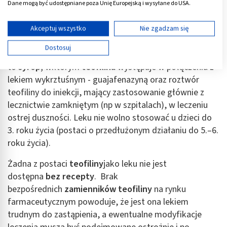
Dane mogą być udostępniane poza Unię Europejską i wysyłane do USA.
Lek teofilina
występuje w różnych postaciach
Twoja zgoda i polityka cookie dotyczą wyłącznie tej witryny/aplikacji.
farmaceutycznych, wśród których najpopularniejszą
Wyświetl listę partnerów (11 dostawców IAB)
Akceptuj wszystko
Nie zgadzam się
formą są tabletki lub kapsułki doustne o przedłużonym
Używamy Twoich danych w następujących celach:
Dostosuj
uwalnianiu. Inne, rzadziej stosowane postacie
Cele przetwarzania IAB:
to
syrop,
wktórym
teofilina
występuje w połączeniu z
Przechowywanie informacji na urządzeniu lub
dostęp do nich
lekiem wykrztuśnym - guajafenazyną oraz roztwór
teofiliny do iniekcji, mający zastosowanie głównie z
Wykorzystywanie ograniczonych danych do
lecznictwie zamkniętym (np w szpitalach), w leczeniu
wyboru reklam
ostrej duszności. Leku nie wolno stosować u dzieci do
Tworzenie profili w celu spersonalizowanych
3. roku życia (postaci o przedłużonym działaniu do 5.–6.
reklam
roku życia).
Wykorzystanie profili do wyboru
Żadna z postaci
teofiliny
jako leku nie jest
spersonalizowanych reklam
dostępna
bez recepty
. Brak
Tworzenie profili w celu personalizacji treści
bezpośrednich
zamienników teofiliny
na rynku
farmaceutycznym powoduje, że jest ona lekiem
Wykorzystywanie profili w celu doboru
trudnym do zastąpienia, a ewentualne modyfikacje
spersonalizowanych treści