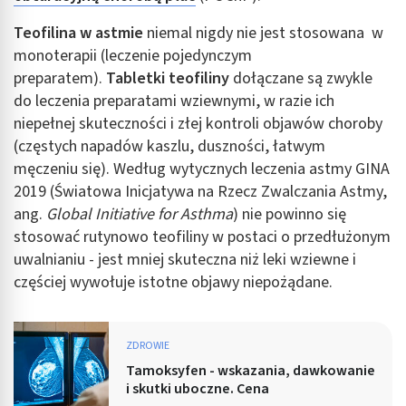
Teofilina w astmie
niemal nigdy nie jest stosowana w
monoterapii (leczenie pojedynczym
preparatem).
Tabletki teofiliny
dołączane są zwykle
do leczenia preparatami wziewnymi, w razie ich
niepełnej skuteczności i złej kontroli objawów choroby
(częstych napadów kaszlu, duszności, łatwym
męczeniu się). Według wytycznych leczenia astmy GINA
2019 (Światowa Inicjatywa na Rzecz Zwalczania Astmy,
ang.
Global Initiative for Asthma
) nie powinno się
stosować rutynowo teofiliny w postaci o przedłużonym
uwalnianiu - jest mniej skuteczna niż leki wziewne i
częściej wywołuje istotne objawy niepożądane.
ZDROWIE
Tamoksyfen - wskazania, dawkowanie
i skutki uboczne. Cena