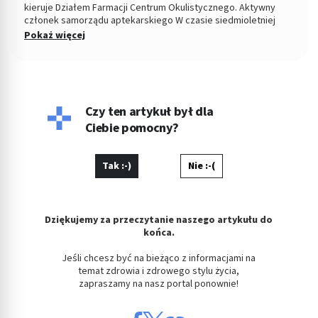
kieruje Działem Farmacji Centrum Okulistycznego. Aktywny
członek samorządu aptekarskiego W czasie siedmioletniej
pracy zawodowej rozwiązał nieskończoną ilość problemów z
Pokaż więcej
zakresu stosowania leków oraz prowadzenia właściwej terapii.
W swojej pracy stawia na bezpośredni i partnerski kontakt z
pacjentem, co umożliwia mu jasne przekazywanie medycznych
zaleceń. Interesuje się interakcjami lekowymi oraz
bezpieczeństwem terapii, zwolennik metod opartych na EBM
(Evidence Based Medicine). Prywatnie szczęśliwy mąż, tata
Czy ten artykuł był dla
Krzysia oraz fan piłki nożnej i gotowania.
Ciebie pomocny?
Tak :-)
Nie :-(
Dziękujemy za przeczytanie naszego artykułu do
końca.
Jeśli chcesz być na bieżąco z informacjami na
temat zdrowia i zdrowego stylu życia,
zapraszamy na nasz portal ponownie!