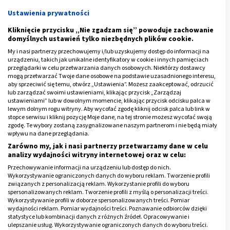
drżenie kończyn.
Ustawienia prywatności
Dodatkowo może upośledzać zdolność prowadzenia
Kliknięcie przycisku „Nie zgadzam się” powoduje zachowanie
samochodu.
domyślnych ustawień tylko niezbędnych plików cookie.
My i nasi partnerzy przechowujemy i/lub uzyskujemy dostęp do informacji na
Reklama
urządzeniu, takich jak unikalne identyfikatory w cookie i innych pamięciach
przeglądarki w celu przetwarzania danych osobowych. Niektórzy dostawcy
mogą przetwarzać Twoje dane osobowe na podstawie uzasadnionego interesu,
aby sprzeciwić się temu, otwórz „Ustawienia”. Możesz zaakceptować, odrzucić
lub zarządzać swoimi ustawieniami, klikając przycisk „Zarządzaj
ustawieniami” lub w dowolnym momencie, klikając przycisk odcisku palca w
lewym dolnym rogu witryny. Aby wycofać zgodę kliknij odcisk palca lub link w
stopce serwisu i kliknij pozycję Moje dane, na tej stronie możesz wycofać swoją
zgodę. Te wybory zostaną zasygnalizowane naszym partnerom i nie będą miały
wpływu na dane przeglądania.
Zarówno my, jak i nasi partnerzy przetwarzamy dane w celu
analizy wydajności witryny internetowej oraz w celu:
Przechowywanie informacji na urządzeniu lub dostęp do nich.
Wykorzystywanie ograniczonych danych do wyboru reklam. Tworzenie profili
związanych z personalizacją reklam. Wykorzystanie profili do wyboru
spersonalizowanych reklam. Tworzenie profili z myślą o personalizacji treści.
Wykorzystywanie profili w doborze spersonalizowanych treści. Pomiar
wydajności reklam. Pomiar wydajności treści. Poznawanie odbiorców dzięki
statystyce lub kombinacji danych z różnych źródeł. Opracowywanie i
Preparaty teofiliny
ulepszanie usług. Wykorzystywanie ograniczonych danych do wyboru treści.