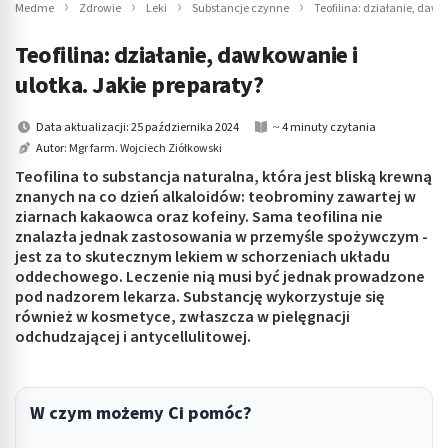
Medme
Zdrowie
Leki
Substancje czynne
Teofilina: działanie, dawk
Teofilina: działanie, dawkowanie i
ulotka. Jakie preparaty?
Data aktualizacji: 25 października 2024
~ 4 minuty czytania
Autor:
Mgr farm. Wojciech Ziółkowski
Teofilina to substancja naturalna, która jest bliską krewną
znanych na co dzień alkaloidów: teobrominy zawartej w
ziarnach kakaowca oraz kofeiny. Sama teofilina nie
znalazła jednak zastosowania w przemyśle spożywczym -
jest za to skutecznym lekiem w schorzeniach układu
oddechowego. Leczenie nią musi być jednak prowadzone
pod nadzorem lekarza. Substancję wykorzystuje się
również w kosmetyce, zwłaszcza w pielęgnacji
odchudzającej i antycellulitowej.
W czym możemy Ci pomóc?