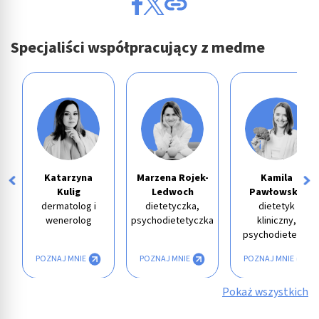
Specjaliści współpracujący z medme
Katarzyna
Marzena Rojek-
Kamila
Kulig
Ledwoch
Pawłowska
dermatolog i
dietetyczka,
dietetyk
wenerolog
psychodietetyczka
kliniczny,
psychodietetyk
POZNAJ MNIE
POZNAJ MNIE
POZNAJ MNIE
Pokaż wszystkich