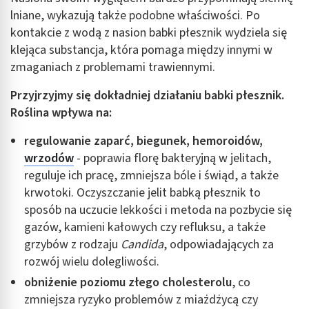
lniane, wykazują także podobne właściwości. Po
kontakcie z wodą z nasion babki płesznik wydziela się
klejąca substancja, która pomaga między innymi w
zmaganiach z problemami trawiennymi.
Przyjrzyjmy się dokładniej działaniu babki płesznik.
Roślina wpływa na:
regulowanie zaparć, biegunek, hemoroidów,
wrzodów
- poprawia florę bakteryjną w jelitach,
reguluje ich pracę, zmniejsza bóle i świąd, a także
krwotoki. Oczyszczanie jelit babką płesznik to
sposób na uczucie lekkości i metoda na pozbycie się
gazów, kamieni kałowych czy refluksu, a także
grzybów z rodzaju
Candida
, odpowiadających za
rozwój wielu dolegliwości.
obniżenie poziomu złego cholesterolu
, co
zmniejsza ryzyko problemów z miażdżycą czy