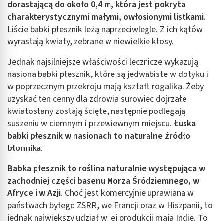
dorastającą do około 0,4 m, która jest pokryta
charakterystycznymi małymi, owłosionymi listkami
.
Liście babki płesznik leżą naprzeciwlegle. Z ich kątów
wyrastają kwiaty, zebrane w niewielkie kłosy.
Jednak najsilniejsze właściwości lecznicze wykazują
nasiona babki płesznik, które są jedwabiste w dotyku i
w poprzecznym przekroju mają kształt rogalika. Żeby
uzyskać ten cenny dla zdrowia surowiec dojrzałe
kwiatostany zostają ścięte, następnie podlegają
suszeniu w ciemnym i przewiewnym miejscu.
Łuska
babki płesznik w nasionach to naturalne źródło
błonnika
.
Babka płesznik to roślina naturalnie występująca w
zachodniej części basenu Morza Śródziemnego, w
Afryce i w Azji
. Choć jest komercyjnie uprawiana w
państwach byłego ZSRR, we Francji oraz w Hiszpanii, to
jednak największy udział w jej produkcji mają Indie. To