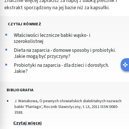
Znacznie więcej zapłacisz za napój z babką płesznik i
ekstrakt sporządzony na jej bazie niż za kapsułki.
CZYTAJ RÓWNIEŻ
Właściwości lecznicze babki wąsko- i
szerokolistnej
Dieta na zaparcia - domowe sposoby i probiotyki.
Jakie mogą być przyczyny?
Probiotyki na zaparcia - dla dzieci i dorosłych.
Jakie?
BIBLIOGRAFIA
J. Waniakowa, O pewnych słowiańskich dialektalnych nazwach
babki ‘Plantago’, Rocznik Slawistyczny, t. LX, 2011 ISSN 0080-
3588.
Czytaj więcej