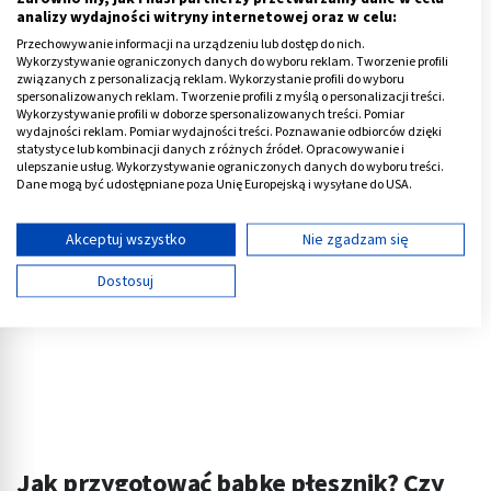
analizy wydajności witryny internetowej oraz w celu:
działają znakomicie. Nałożona na nie maseczka
Przechowywanie informacji na urządzeniu lub dostęp do nich.
pomaga pozbyć się swędzenia skóry głowy, regeneruje
Wykorzystywanie ograniczonych danych do wyboru reklam. Tworzenie profili
zniszczone i rozdwojone końcówki.
związanych z personalizacją reklam. Wykorzystanie profili do wyboru
spersonalizowanych reklam. Tworzenie profili z myślą o personalizacji treści.
Wykorzystywanie profili w doborze spersonalizowanych treści. Pomiar
Reklama
wydajności reklam. Pomiar wydajności treści. Poznawanie odbiorców dzięki
statystyce lub kombinacji danych z różnych źródeł. Opracowywanie i
ulepszanie usług. Wykorzystywanie ograniczonych danych do wyboru treści.
Dane mogą być udostępniane poza Unię Europejską i wysyłane do USA.
Twoja zgoda i polityka cookie dotyczą wyłącznie tej witryny/aplikacji.
Wyświetl listę partnerów (11 dostawców IAB)
Akceptuj wszystko
Nie zgadzam się
Używamy Twoich danych w następujących celach:
Dostosuj
Cele przetwarzania IAB:
Przechowywanie informacji na urządzeniu lub
dostęp do nich
Wykorzystywanie ograniczonych danych do
wyboru reklam
Tworzenie profili w celu spersonalizowanych
reklam
Jak przygotować babkę płesznik? Czy