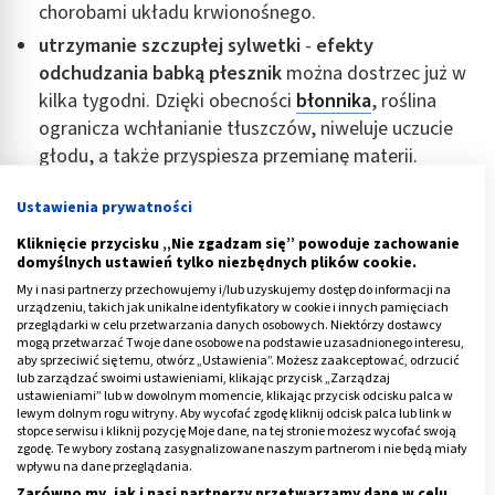
chorobami układu krwionośnego.
utrzymanie szczupłej sylwetki
-
efekty
odchudzania babką płesznik
można dostrzec już w
kilka tygodni. Dzięki obecności
błonnika
, roślina
ogranicza wchłanianie tłuszczów, niweluje uczucie
głodu, a także przyspiesza przemianę materii.
Pozytywnie wpływa też na jelita, co ma również
Ustawienia prywatności
związek z odchudzaniem.
obniżenie poziomu glukozy we krwi
, dlatego jest
Kliknięcie przycisku „Nie zgadzam się” powoduje zachowanie
domyślnych ustawień tylko niezbędnych plików cookie.
polecana do jedzenia w przebiegu cukrzycy.
My i nasi partnerzy przechowujemy i/lub uzyskujemy dostęp do informacji na
zmniejszenie objawów łuszczycy, atopowego
urządzeniu, takich jak unikalne identyfikatory w cookie i innych pamięciach
przeglądarki w celu przetwarzania danych osobowych. Niektórzy dostawcy
zapalenia skóry, trądzika różowatego
- okłady ze
mogą przetwarzać Twoje dane osobowe na podstawie uzasadnionego interesu,
śluzem z nasion przyspieszają gojenie skóry,
aby sprzeciwić się temu, otwórz „Ustawienia”. Możesz zaakceptować, odrzucić
lub zarządzać swoimi ustawieniami, klikając przycisk „Zarządzaj
dodatkowo nawilżają i odżywiają.
ustawieniami” lub w dowolnym momencie, klikając przycisk odcisku palca w
lewym dolnym rogu witryny. Aby wycofać zgodę kliknij odcisk palca lub link w
stopce serwisu i kliknij pozycję Moje dane, na tej stronie możesz wycofać swoją
Na co jeszcze stosować babkę płesznik? Wskazaniem
zgodę. Te wybory zostaną zasygnalizowane naszym partnerom i nie będą miały
nie są tylko dolegliwości zdrowotne, ale też kwestie
wpływu na dane przeglądania.
związane z urodą
. Nasiona z babki płesznik na włosy
Zarówno my, jak i nasi partnerzy przetwarzamy dane w celu