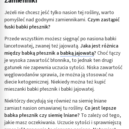
Zamienniki
Jeżeli nie chcesz jeść tylko nasion tej rośliny, warto
pomyśleć nad godnymi zamiennikami.
Czym zastąpić
łuski babki płesznik?
Przede wszystkim możesz sięgnąć po nasiona babki
lancetowatej, zwanej też jajowatą.
Jaka jest różnica
między babką płesznik a
babką jajowatą
?
Choć łączy
je wysoka zawartość błonnika, to jednak ten drugi
gatunek nie zapewnia uczucia sytości. Niska zawartość
węglowodanów sprawia, że można ją stosować na
diecie ketogenicznej. Niekiedy można też kupić
mieszanki babki płesznik i babki jajowatej.
Niektórzy decydują się również na siemię lniane
zamiast nasion omawianej tu rośliny.
Co jest lepsze
babka płesznik czy siemię lniane?
To zależy od tego,
jakie masz oczekiwania. Uczucie sytości i sprawniejszą