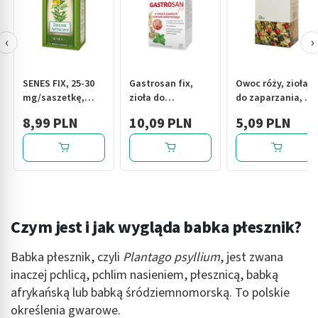
‹
›
SENES FIX, 25-30
Gastrosan fix,
Owoc róży, zioła
mg/saszetkę,
zioła do
do zaparzania, 50
zioła do
zaparzania w
g (Flos)
8,99 PLN
10,09 PLN
5,09 PLN
zaparzania, 30 szt
saszetkach, 2 g,
20 szt.
Czym jest i jak wygląda babka płesznik?
Babka płesznik, czyli
Plantago psyllium
, jest zwana
inaczej pchlicą, pchlim nasieniem, płesznicą, babką
afrykańską lub babką śródziemnomorską. To polskie
określenia gwarowe.