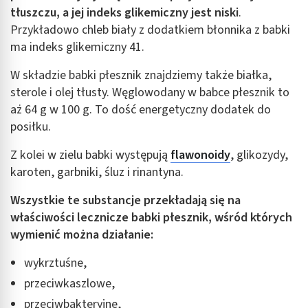
tłuszczu, a jej indeks glikemiczny jest niski
.
Przykładowo chleb biały z dodatkiem błonnika z babki
ma indeks glikemiczny 41.
W składzie babki płesznik znajdziemy także białka,
sterole i olej tłusty. Węglowodany w babce płesznik to
aż 64 g w 100 g. To dość energetyczny dodatek do
posiłku.
Z kolei w zielu babki występują
flawonoidy
, glikozydy,
karoten, garbniki, śluz i rinantyna.
Wszystkie te substancje przekładają się na
właściwości lecznicze babki płesznik, wśród których
wymienić można działanie:
wykrztuśne,
przeciwkaszlowe,
przeciwbakteryjne,