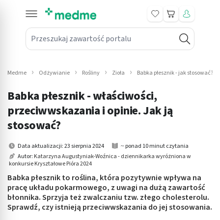
Koszyk
Przeszukaj zawartość portalu
in submenu: Leki na receptę
win submenu: Zdrowie
Medme
Odżywianie
Rośliny
Zioła
Babka płesznik - jak stosować? Wł
win submenu: Suplementy
Babka płesznik - właściwości,
win submenu: Mama i dziecko
przeciwwskazania i opinie. Jak ją
stosować?
win submenu: Kosmetyki
Data aktualizacji: 23 sierpnia 2024
~ ponad 10 minut czytania
win submenu: Higiena
Autor:
Katarzyna Augustyniak-Woźnica - dziennikarka wyróżniona w
konkursie Kryształowe Pióra 2024
win submenu: Sprzęt medyczny
Babka płesznik to roślina, która pozytywnie wpływa na
pracę układu pokarmowego, z uwagi na dużą zawartość
win submenu: Intymne
błonnika. Sprzyja też zwalczaniu tzw. złego cholesterolu.
Sprawdź, czy istnieją przeciwwskazania do jej stosowania.
win submenu: Wellness