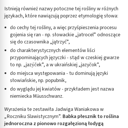
Istnieją również nazwy potoczne tej rośliny w różnych
językach, które nawiązują poprzez etymologię słowa:
do cechy tej rośliny, a więc przyśpieszenia procesu
gojenia się ran - np. słowackie „jatrocel” odnoszące
się do czasownika „jątrzyć”,
do charakterystycznych elementów liści
przypominających języczki - stąd w czeskiej gwarze
to np. „jazýček”, a w ukraińskiej „jazyčok”,
do miejsca występowania - tu dominują języki
słowiańskie, np. popubnik,
do wyglądu jej kwiatów - przykładem jest nazwa
niemiecka Mäusschwanz.
Wyrażenia te zestawiła Jadwiga Waniakowa w
„Roczniku Slawistycznym”.
Babka płesznik to roślina
jednoroczna z pionowo rozgałęzioną łodygą