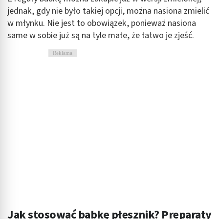
jednak, gdy nie było takiej opcji, można nasiona zmielić
Identyfikowanie urządzeń na podstawie
w młynku. Nie jest to obowiązek, ponieważ nasiona
aktywnie żądanych informacji
same w sobie już są na tyle małe, że łatwo je zjeść.
Cele przetwarzania inne niż IAB:
Reklama
Niezbędne
Wydajność (Performance)
Reklama / śledzenie
Jak stosować babkę płesznik? Preparaty