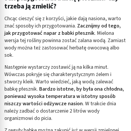
trzeba ją zmielić?
Wykorzystanie profili do wyboru
spersonalizowanych reklam
Chcąc cieszyć się z korzyści, jakie dają nasiona, warto
Tworzenie profili w celu personalizacji treści
znać sposoby ich przygotowania.
Zacznijmy od tego,
jak przygotować napar z babki płesznik
. Mielona
Wykorzystywanie profili w celu doboru
wersja tej rośliny powinna zostać zalana wodą. Zamiast
spersonalizowanych treści
wody można też zastosować herbatę owocową albo
Pomiar efektywności reklam
sok.
Pomiar efektywności treści
Następnie wystarczy zostawić ją na kilka minut.
Wówczas pokryje się charakterystycznym żelem i
Rozumienie odbiorców dzięki statystyce lub
stworzy kleik. Warto wiedzieć, jaką wodą zalewać
kombinacji danych z różnych źródeł
babkę płesznik.
Bardzo istotne, by była ona chłodna,
Rozwój i ulepszanie usług
ponieważ wysoka temperatura w istotny sposób
niszczy wartości odżywcze nasion
. W trakcie dnia
Wykorzystywanie ograniczonych danych do
należy zadbać o dostarczenie 2 litrów wody
wyboru treści
organizmowi do picia.
Funkcje specjalne IAB:
Z reguły babkę można zakupić już w wersji zmielonej,
Użycie dokładnych danych geolokalizacyjnych