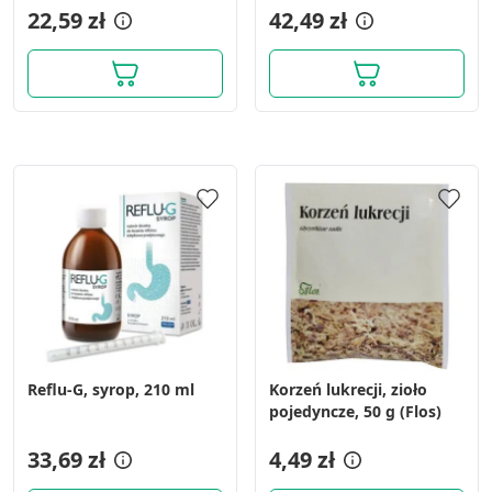
22,59 zł
42,49 zł
Wykorzystanie profili do wyboru
spersonalizowanych reklam
Tworzenie profili w celu personalizacji treści
Wykorzystywanie profili w celu doboru
spersonalizowanych treści
Pomiar efektywności reklam
Pomiar efektywności treści
Rozumienie odbiorców dzięki statystyce lub
kombinacji danych z różnych źródeł
Rozwój i ulepszanie usług
Reflu-G, syrop, 210 ml
Korzeń lukrecji, zioło
Wykorzystywanie ograniczonych danych do
pojedyncze, 50 g (Flos)
wyboru treści
Funkcje specjalne IAB:
33,69 zł
4,49 zł
Użycie dokładnych danych