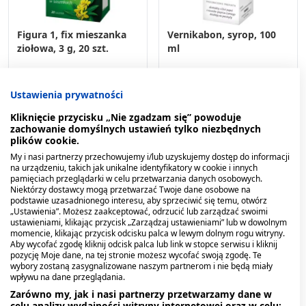
Figura 1, fix mieszanka
Vernikabon, syrop, 100
ziołowa, 3 g, 20 szt.
ml
11,19 zł
26,79 zł
Ustawienia prywatności
Kliknięcie przycisku „Nie zgadzam się” powoduje
zachowanie domyślnych ustawień tylko niezbędnych
plików cookie.
My i nasi partnerzy przechowujemy i/lub uzyskujemy dostęp do informacji
na urządzeniu, takich jak unikalne identyfikatory w cookie i innych
pamięciach przeglądarki w celu przetwarzania danych osobowych.
Niektórzy dostawcy mogą przetwarzać Twoje dane osobowe na
podstawie uzasadnionego interesu, aby sprzeciwić się temu, otwórz
„Ustawienia”. Możesz zaakceptować, odrzucić lub zarządzać swoimi
ustawieniami, klikając przycisk „Zarządzaj ustawieniami” lub w dowolnym
momencie, klikając przycisk odcisku palca w lewym dolnym rogu witryny.
Aby wycofać zgodę kliknij odcisk palca lub link w stopce serwisu i kliknij
pozycję Moje dane, na tej stronie możesz wycofać swoją zgodę. Te
wybory zostaną zasygnalizowane naszym partnerom i nie będą miały
wpływu na dane przeglądania.
Zarówno my, jak i nasi partnerzy przetwarzamy dane w
celu analizy wydajności witryny internetowej oraz w celu: