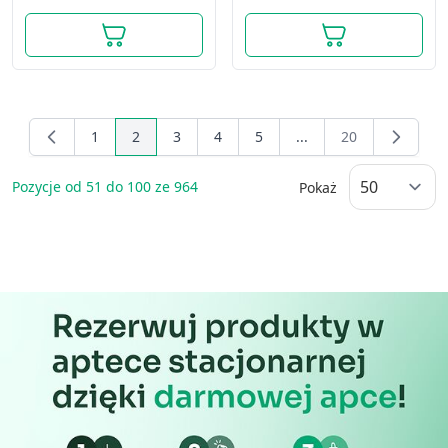
1
2
3
4
5
...
20
Page
You're currently reading page
Page
Page
Page
Page
Pozycje od
51
do
100
ze
964
Pokaż