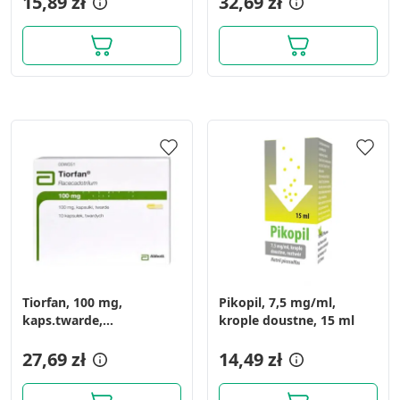
15,89 zł
32,69 zł
Tiorfan, 100 mg,
Pikopil, 7,5 mg/ml,
kaps.twarde,
krople doustne, 15 ml
(i.rów),Delf,Portugalia, 10
szt
27,69 zł
14,49 zł