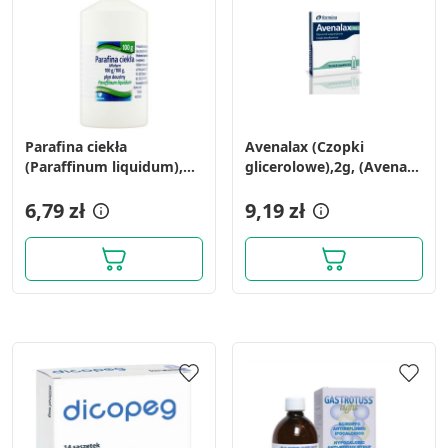
Parafina ciekła
Avenalax (Czopki
(Paraffinum liquidum),
glicerolowe),2g, (Avena),
płyn doustny, (Aflofarm),
10 szt
100 g
6,79 zł
9,19 zł