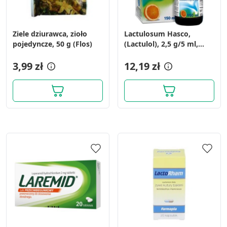
Ziele dziurawca, zioło
Lactulosum Hasco,
pojedyncze, 50 g (Flos)
(Lactulol), 2,5 g/5 ml,
syrop, 150 ml
3,99 zł
12,19 zł