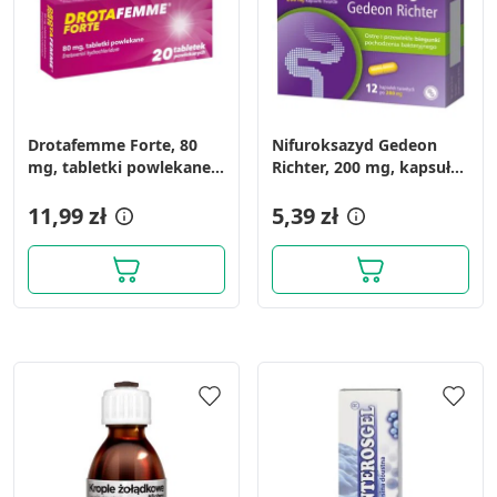
Drotafemme Forte, 80
Nifuroksazyd Gedeon
mg, tabletki powlekane,
Richter, 200 mg, kapsułki
20 szt.
twarde, 12 szt.
11,99 zł
5,39 zł