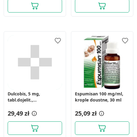
geolokalizacyjnych
Identyfikowanie urządzeń na podstawie
aktywnie żądanych informacji
Cele przetwarzania inne niż IAB:
Niezbędne
Wydajność (Performance)
Reklama / śledzenie
Dulcobis, 5 mg,
Espumisan 100 mg/ml,
tabl.dojelit.,
krople doustne, 30 ml
(i.rów),InPh,Holandia, 60
szt
29,49 zł
25,09 zł