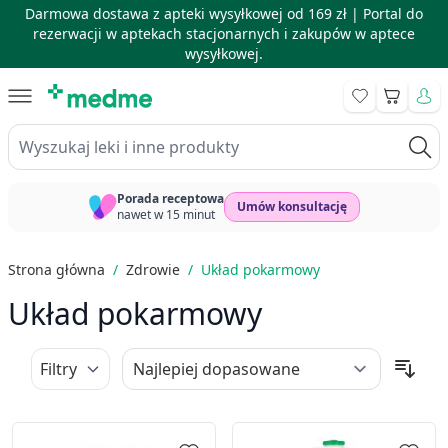
Darmowa dostawa z apteki wysyłkowej od 169 zł |
Portal do
rezerwacji w aptekach stacjonarnych i zakupów w aptece
wysyłkowej.
Skip to Content
Koszyk
Wyszukaj leki i inne produkty
Porada receptowa
Umów konsultację
nawet w 15 minut
Strona główna
/
Zdrowie
/
Układ pokarmowy
Układ pokarmowy
Filtry