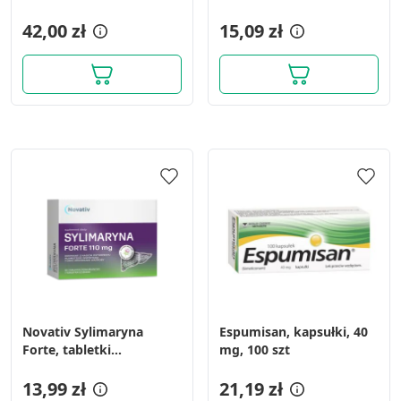
pomarańczowo-
42,00 zł
waniliowy, 3 g, 10 szt.
15,09 zł
Novativ Sylimaryna
Espumisan, kapsułki, 40
Forte, tabletki
mg, 100 szt
powlekane, 60 sztuk
13,99 zł
21,19 zł