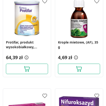
Protifar, produkt
Krople mietowe, (AF), 35
wysokobiałkowy,
g
proszek o smaku
neutralnym, 225 g
64,39 zł
4,69 zł