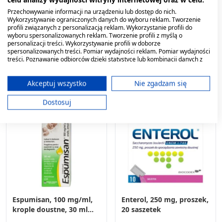
Morwa Biała forte +
Dicodral 60, elektrolity,
Berberyna, tabletki, 60
12 saszetek
Przechowywanie informacji na urządzeniu lub dostęp do nich.
Wykorzystywanie ograniczonych danych do wyboru reklam. Tworzenie
szt.
profili związanych z personalizacją reklam. Wykorzystanie profili do
28,89 zł
11,00 zł
wyboru spersonalizowanych reklam. Tworzenie profili z myślą o
personalizacji treści. Wykorzystywanie profili w doborze
spersonalizowanych treści. Pomiar wydajności reklam. Pomiar wydajności
treści. Poznawanie odbiorców dzięki statystyce lub kombinacji danych z
różnych źródeł. Opracowywanie i ulepszanie usług. Wykorzystywanie
ograniczonych danych do wyboru treści.
Dane mogą być udostępniane poza Unię Europejską i wysyłane do USA.
Akceptuj wszystko
Nie zgadzam się
Twoja zgoda i polityka cookie dotyczą wyłącznie tej witryny/aplikacji.
Dostosuj
Wyświetl listę partnerów (11 dostawców IAB)
Używamy Twoich danych w następujących celach:
Cele przetwarzania IAB:
Przechowywanie informacji na urządzeniu
lub dostęp do nich
Wykorzystywanie ograniczonych danych do
wyboru reklam
Espumisan, 100 mg/ml,
Enterol, 250 mg, proszek,
Tworzenie profili w celu
krople doustne, 30 ml
20 saszetek
spersonalizowanych reklam
(import równoległy)