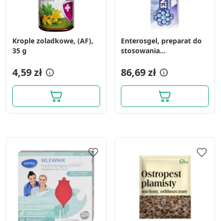
Krople zoladkowe, (AF),
Enterosgel, preparat do
35 g
stosowania
wewnętrznego, tuba, 225
4,59 zł
g
86,69 zł