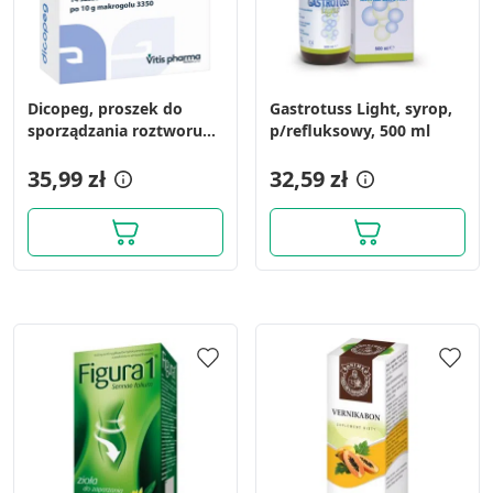
Dicopeg, proszek do
Gastrotuss Light, syrop,
sporządzania roztworu
p/refluksowy, 500 ml
doustnego, 10 g, 14
saszetek
35,99 zł
32,59 zł