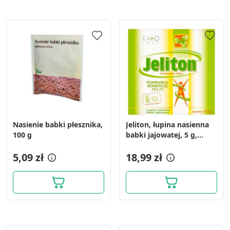
Nasienie babki płesznika,
Jeliton, łupina nasienna
100 g
babki jajowatej, 5 g,
saszetki, 18 szt.
5,09 zł
18,99 zł