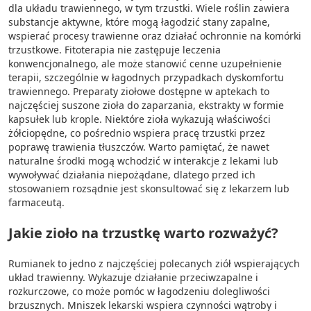
dla układu trawiennego, w tym trzustki. Wiele roślin zawiera
substancje aktywne, które mogą łagodzić stany zapalne,
wspierać procesy trawienne oraz działać ochronnie na komórki
trzustkowe. Fitoterapia nie zastępuje leczenia
konwencjonalnego, ale może stanowić cenne uzupełnienie
terapii, szczególnie w łagodnych przypadkach dyskomfortu
trawiennego. Preparaty ziołowe dostępne w aptekach to
najczęściej suszone zioła do zaparzania, ekstrakty w formie
kapsułek lub krople. Niektóre zioła wykazują właściwości
żółciopędne, co pośrednio wspiera pracę trzustki przez
poprawę trawienia tłuszczów. Warto pamiętać, że nawet
naturalne środki mogą wchodzić w interakcje z lekami lub
wywoływać działania niepożądane, dlatego przed ich
stosowaniem rozsądnie jest skonsultować się z lekarzem lub
farmaceutą.
Jakie zioło na trzustkę warto rozważyć?
Rumianek to jedno z najczęściej polecanych ziół wspierających
układ trawienny. Wykazuje działanie przeciwzapalne i
rozkurczowe, co może pomóc w łagodzeniu dolegliwości
brzusznych. Mniszek lekarski wspiera czynności wątroby i