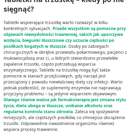
sięgnąć?
Tabletki wspierające trzustkę warto rozważyć w kilku
konkretnych sytuacjach.
Przede wszystkim są pomocne przy
objawach niewydolności trawiennej, takich jak uporczywe
wzdęcia, biegunki tłuszczowe czy uczucie ciężkości po
posiłkach bogatych w tłuszcze.
Osoby po zabiegach
chirurgicznych w obrębie przewodu pokarmowego, pacjenci z
mukowiscydozą oraz ci, u których stwierdzono przewlekłe
zapalenie trzustki, często potrzebują wsparcia
enzymatycznego. Tabletki na trzustkę mogą być także
pomocne w stanach przejściowych, gdy narząd jest
przeciążony z powodu niewłaściwej diety czy infekcji. Warto
jednak podkreślić, że suplementy enzymów nie naprawiają
przyczyny problemu – są jedynie wsparciem objawowym.
Dlatego równie ważna jak farmakoterapia jest zmiana stylu
życia, dieta uboga w tłuszcze, unikanie alkoholu oraz
regularna kontrola stanu zdrowia.
Zaleca się spożywanie
mniejszych, ale częstszych posiłków, co zmniejsza obciążenie
trzustki. Odpowiednie nawodnienie organizmu również
wspiera procesy trawienne.