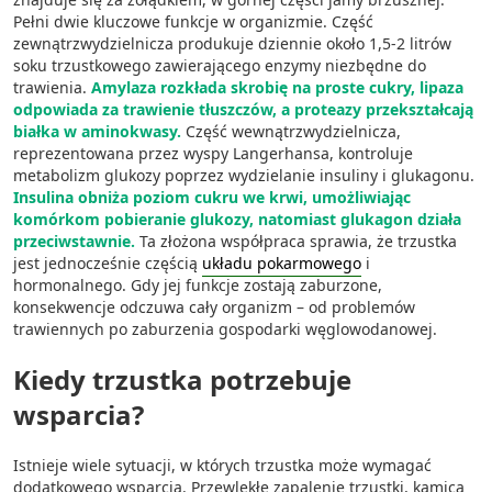
Pełni dwie kluczowe funkcje w organizmie. Część
zewnątrzwydzielnicza produkuje dziennie około 1,5-2 litrów
soku trzustkowego zawierającego enzymy niezbędne do
trawienia.
Amylaza rozkłada skrobię na proste cukry, lipaza
odpowiada za trawienie tłuszczów, a proteazy przekształcają
białka w aminokwasy.
Część wewnątrzwydzielnicza,
reprezentowana przez wyspy Langerhansa, kontroluje
metabolizm glukozy poprzez wydzielanie insuliny i glukagonu.
Insulina obniża poziom cukru we krwi, umożliwiając
komórkom pobieranie glukozy, natomiast glukagon działa
przeciwstawnie.
Ta złożona współpraca sprawia, że trzustka
jest jednocześnie częścią
układu pokarmowego
i
hormonalnego. Gdy jej funkcje zostają zaburzone,
konsekwencje odczuwa cały organizm – od problemów
trawiennych po zaburzenia gospodarki węglowodanowej.
Kiedy trzustka potrzebuje
wsparcia?
Istnieje wiele sytuacji, w których trzustka może wymagać
dodatkowego wsparcia. Przewlekłe zapalenie trzustki, kamica