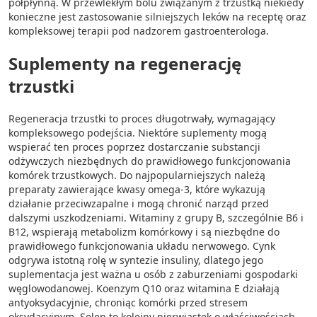
półpłynną. W przewlekłym bólu związanym z trzustką niekiedy
konieczne jest zastosowanie silniejszych leków na receptę oraz
kompleksowej terapii pod nadzorem gastroenterologa.
Suplementy na regenerację
trzustki
Regeneracja trzustki to proces długotrwały, wymagający
kompleksowego podejścia. Niektóre suplementy mogą
wspierać ten proces poprzez dostarczanie substancji
odżywczych niezbędnych do prawidłowego funkcjonowania
komórek trzustkowych. Do najpopularniejszych należą
preparaty zawierające kwasy omega-3, które wykazują
działanie przeciwzapalne i mogą chronić narząd przed
dalszymi uszkodzeniami. Witaminy z grupy B, szczególnie B6 i
B12, wspierają metabolizm komórkowy i są niezbędne do
prawidłowego funkcjonowania układu nerwowego. Cynk
odgrywa istotną rolę w syntezie insuliny, dlatego jego
suplementacja jest ważna u osób z zaburzeniami gospodarki
węglowodanowej. Koenzym Q10 oraz witamina E działają
antyoksydacyjnie, chroniąc komórki przed stresem
oksydacyjnym. Selen to kolejny pierwiastek o właściwościach