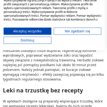
Wykorzystywanie ograniczonych danych do wyboru reklam. Tworzenie
procesach trawienia i metabolizmu, dlatego kompleksowe
profili związanych z personalizacją reklam. Wykorzystanie profili do
wsparcie może przynieść lepsze efekty niż stosowanie
wyboru spersonalizowanych reklam. Tworzenie profili z myślą o
personalizacji treści. Wykorzystywanie profili w doborze
pojedynczych ziół.
Typowa mieszanka zawiera kombinację
spersonalizowanych treści. Pomiar wydajności reklam. Pomiar wydajności
ostropestu plamistego, mniszka lekarskiego, karczocha,
treści. Poznawanie odbiorców dzięki statystyce lub kombinacji danych z
kurkumy oraz ziół wspomagających trawienie, takich jak
różnych źródeł. Opracowywanie i ulepszanie usług. Wykorzystywanie
kminek czy mięta. Karczoch jest szczególnie ceniony ze
ograniczonych danych do wyboru treści.
Dane mogą być udostępniane poza Unię Europejską i wysyłane do USA.
Akceptuj wszystko
Nie zgadzam się
względu na zawartość cynaryny, która stymuluje wydzielanie
żółci i wspomaga trawienie tłuszczów. Takie kompozycje można
Twoja zgoda i polityka cookie dotyczą wyłącznie tej witryny/aplikacji.
Dostosuj
znaleźć w formie herbat do zaparzania lub kapsułek z
Wyświetl listę partnerów (11 dostawców IAB)
wystandaryzowanym ekstraktem. Regularne stosowanie
Używamy Twoich danych w następujących celach:
mieszanek ziołowych może wspierać regenerację komórek
Cele przetwarzania IAB:
wątrobowych, poprawiać wydzielanie żółci oraz łagodzić
objawy związane z niewydolnością trawienną. Herbatki ziołowe
Przechowywanie informacji na urządzeniu
najlepiej pić pomiędzy posiłkami lub około 30 minut przed
lub dostęp do nich
jedzeniem. Należy jednak pamiętać, że kuracje ziołowe
wymagają cierpliwości – efekty zazwyczaj pojawiają się po kilku
Wykorzystywanie ograniczonych danych do
tygodniach regularnego stosowania.
wyboru reklam
Leki na trzustkę bez recepty
Tworzenie profili w celu
spersonalizowanych reklam
W aptekach dostępne są preparaty wspierające trzustkę, które
Wykorzystanie profili do wyboru
nie wymagają recepty lekarskiej. Należą do nich przede