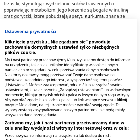
trzustki, stymulując wydzielanie soków trawiennych i
poprawiając metabolizm. Jego korzenie są bogate w inulinę
oraz goryczki, które pobudzają apetyt.
Kurkuma
, znana ze
swoich właściwości przeciwzapalnych, zawiera kurkuminę,
która może chronić komórki trzustkowe przed uszkodzeniami
Ustawienia prywatności
oksydacyjnymi. Badania wskazują, że kurkumina może
hamować aktywność czynników prozapalnych. Ostropest
Kliknięcie przycisku „Nie zgadzam się” powoduje
zachowanie domyślnych ustawień tylko niezbędnych
plamisty jest szczególnie ceniony w kontekście ochrony
plików cookie.
wątroby, ale także pośrednio wspiera pracę trzustki.
Sylimaryna, główny składnik aktywny ostropestu, wykazuje
My i nasi partnerzy przechowujemy i/lub uzyskujemy dostęp do informacji
na urządzeniu, takich jak unikalne identyfikatory w cookie i innych
silne właściwości antyoksydacyjne. Koper włoski pomaga
pamięciach przeglądarki w celu przetwarzania danych osobowych.
redukować wzdęcia i wspomaga trawienie. Mięta działa
Niektórzy dostawcy mogą przetwarzać Twoje dane osobowe na
rozkurczowo na mięśnie gładkie przewodu pokarmowego, co
podstawie uzasadnionego interesu, aby sprzeciwić się temu, otwórz
może przynieść ulgę w bólach brzucha. Wybór konkretnego
„Ustawienia”. Możesz zaakceptować, odrzucić lub zarządzać swoimi
ustawieniami, klikając przycisk „Zarządzaj ustawieniami” lub w dowolnym
zioła zależy od rodzaju dolegliwości i indywidualnych potrzeb
momencie, klikając przycisk odcisku palca w lewym dolnym rogu witryny.
organizmu.
Aby wycofać zgodę kliknij odcisk palca lub link w stopce serwisu i kliknij
pozycję Moje dane, na tej stronie możesz wycofać swoją zgodę. Te
Mieszanki ziołowe na wątrobę i trzustkę
wybory zostaną zasygnalizowane naszym partnerom i nie będą miały
wpływu na dane przeglądania.
Zarówno my, jak i nasi partnerzy przetwarzamy dane w
Coraz większą popularnością cieszą się gotowe mieszanki
celu analizy wydajności witryny internetowej oraz w celu:
ziołowe łączące rośliny wspierające zarówno wątrobę, jak i
Przechowywanie informacji na urządzeniu lub dostęp do nich.
trzustkę.
Oba te narządy ściśle ze sobą współpracują w