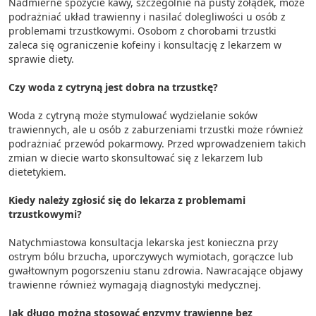
Nadmierne spożycie kawy, szczególnie na pusty żołądek, może
podrażniać układ trawienny i nasilać dolegliwości u osób z
problemami trzustkowymi. Osobom z chorobami trzustki
zaleca się ograniczenie kofeiny i konsultację z lekarzem w
sprawie diety.
Czy woda z cytryną jest dobra na trzustkę?
Woda z cytryną może stymulować wydzielanie soków
trawiennych, ale u osób z zaburzeniami trzustki może również
podrażniać przewód pokarmowy. Przed wprowadzeniem takich
zmian w diecie warto skonsultować się z lekarzem lub
dietetykiem.
Kiedy należy zgłosić się do lekarza z problemami
trzustkowymi?
Natychmiastowa konsultacja lekarska jest konieczna przy
ostrym bólu brzucha, uporczywych wymiotach, gorączce lub
gwałtownym pogorszeniu stanu zdrowia. Nawracające objawy
trawienne również wymagają diagnostyki medycznej.
Jak długo można stosować enzymy trawienne bez