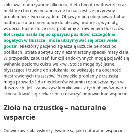
żółciowa, nadużywanie alkoholu, dieta bogata w tłuszcze oraz
niektóre choroby metaboliczne to najczęstsze przyczyny
problemów z tym narządem. Objawy mogą obejmować ból w
nadbrzuszu promieniujący do pleców, nudności, wymioty,
wzdęcia, tłuste stolce oraz problemy z trawieniem tłuszczów.
Ból często nasila się po spożyciu posiłków, szczególnie
bogatych w tłuszcze i może utrzymywać się przez wiele
godzin.
Niektórzy pacjenci zgłaszają uczucie pełności po
posiłkach, utratę apetytu czy niezamierzony spadek masy ciała.
W przypadku zaburzeń funkcji endokrynnych mogą pojawić się
wahania poziomu cukru we krwi. Stolce mogą być jasne,
błyszczące i trudne do spłukania, co wskazuje na obecność
niestrawionych tłuszczów. Przewlekłe problemy z trzustką
mogą prowadzić do niedoborów witamin rozpuszczalnych w
tłuszczach. Jeśli zauważysz którykolwiek z tych objawów, warto
skonsultować się z lekarzem i rozważyć odpowiednie wsparcie.
Zioła na trzustkę – naturalne
wsparcie
Od wieków zioła wykorzystywane są jako naturalne wsparcie