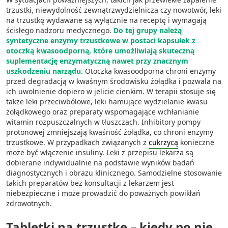
Identyfikowanie urządzeń na podstawie
trzustki, niewydolność zewnątrzwydzielnicza czy nowotwór, leki
aktywnie żądanych informacji
na trzustkę wydawane są wyłącznie na receptę i wymagają
ścisłego nadzoru medycznego.
Do tej grupy należą
Cele przetwarzania inne niż IAB:
syntetyczne enzymy trzustkowe w postaci kapsułek z
Niezbędne
otoczką kwasoodporną, które umożliwiają skuteczną
suplementację enzymatyczną nawet przy znacznym
Wydajność (Performance)
uszkodzeniu narządu.
Otoczka kwasoodporna chroni enzymy
przed degradacją w kwaśnym środowisku żołądka i pozwala na
Reklama / śledzenie
ich uwolnienie dopiero w jelicie cienkim. W terapii stosuje się
także leki przeciwbólowe, leki hamujące wydzielanie kwasu
żołądkowego oraz preparaty wspomagające wchłanianie
witamin rozpuszczalnych w tłuszczach. Inhibitory pompy
protonowej zmniejszają kwaśność żołądka, co chroni enzymy
trzustkowe. W przypadkach związanych z
cukrzycą
konieczne
może być włączenie insuliny. Leki z przepisu lekarza są
dobierane indywidualnie na podstawie wyników badań
diagnostycznych i obrazu klinicznego. Samodzielne stosowanie
takich preparatów bez konsultacji z lekarzem jest
niebezpieczne i może prowadzić do poważnych powikłań
zdrowotnych.
Tabletki na trzustkę – kiedy po nie