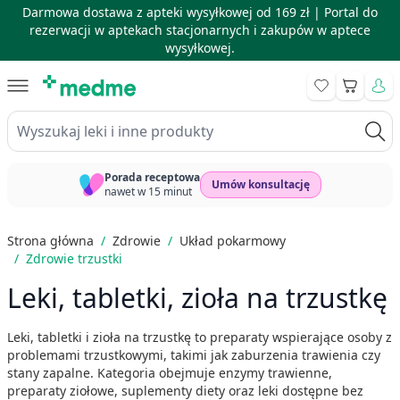
Darmowa dostawa z apteki wysyłkowej od 169 zł |
Portal do
rezerwacji w aptekach stacjonarnych i zakupów w aptece
wysyłkowej.
Skip to Content
Koszyk
Wyszukaj leki i inne produkty
Porada receptowa
Umów konsultację
nawet w 15 minut
Strona główna
/
Zdrowie
/
Układ pokarmowy
/
Zdrowie trzustki
Leki, tabletki, zioła na trzustkę
Leki, tabletki i zioła na trzustkę to preparaty wspierające osoby z
problemami trzustkowymi, takimi jak zaburzenia trawienia czy
stany zapalne. Kategoria obejmuje enzymy trawienne,
preparaty ziołowe, suplementy diety oraz leki dostępne bez