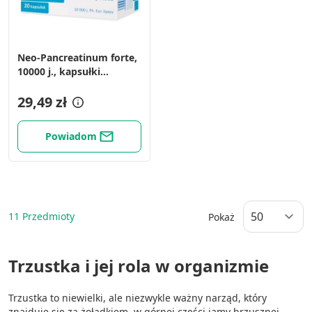
Neo-Pancreatinum forte,
10000 j., kapsułki
dojelitowe, 20 szt.
29,49 zł
Powiadom
11
Przedmioty
Pokaż
Trzustka i jej rola w organizmie
Trzustka to niewielki, ale niezwykle ważny narząd, który
znajduje się za żołądkiem, w górnej części jamy brzusznej.