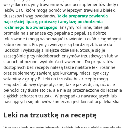
spersonalizowanych reklam
wszystkim enzymy trawienne w postaci suplementów diety i
leków OTC, które mogą pomóc w lepszym trawieniu białek,
Tworzenie profili w celu personalizacji treści
tłuszczów i węglowodanów.
Takie preparaty zawierają
najczęściej lipazę, proteazę i amylazę pochodzenia
Wykorzystywanie profili w celu doboru
roślinnego lub zwierzęcego.
Enzymy roślinne, takie jak
spersonalizowanych treści
bromelaina z ananasa czy papaina z papai, są dobrze
tolerowane i mogą wspomagać trawienie u osób z łagodnymi
Pomiar efektywności reklam
zaburzeniami. Enzymy zwierzęce są bardziej zbliżone do
ludzkich i wykazują silniejsze działanie. Stosuje się je
Pomiar efektywności treści
szczególnie przy niedoborach enzymów trzustkowych lub w
stanach obniżonej wydolności trawiennej. Do preparatów
Rozumienie odbiorców dzięki statystyce lub
dostępnych bez recepty należą także niektóre leki roślinne
kombinacji danych z różnych źródeł
oraz suplementy zawierające kurkumę, mlecz, cynk czy
witaminy z grupy B. Leki na trzustkę bez recepty mogą
Rozwój i ulepszanie usług
złagodzić objawy dyspeptyczne, takie jak wzdęcia, uczucie
pełności czy tłuste stolce, ale nie są przeznaczone do leczenia
Wykorzystywanie ograniczonych danych do
ciężkich schorzeń trzustki. W przypadku nawracających lub
wyboru treści
nasilających się objawów konieczna jest konsultacja lekarska.
Funkcje specjalne IAB:
Leki na trzustkę na receptę
Użycie dokładnych danych
geolokalizacyjnych
W sytuacjach poważniejszych, takich jak przewlekłe zapalenie