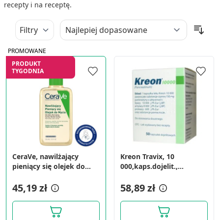
recepty i na receptę.
Filtry
PROMOWANE
PRODUKT
TYGODNIA
CeraVe, nawilżający
Kreon Travix, 10
pieniący się olejek do
000,kaps.dojelit.,
mycia, 236 ml
(i.row),InPh,Weg, 50 szt
45,19 zł
58,89 zł