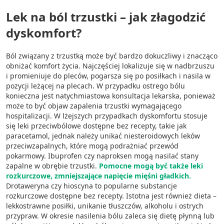
Lek na ból trzustki – jak złagodzić
dyskomfort?
Ból związany z trzustką może być bardzo dokuczliwy i znacząco
obniżać komfort życia. Najczęściej lokalizuje się w nadbrzuszu
i promieniuje do pleców, pogarsza się po posiłkach i nasila w
pozycji leżącej na plecach. W przypadku ostrego bólu
konieczna jest natychmiastowa konsultacja lekarska, ponieważ
może to być objaw zapalenia trzustki wymagającego
hospitalizacji. W lżejszych przypadkach dyskomfortu stosuje
się leki przeciwbólowe dostępne bez recepty, takie jak
paracetamol, jednak należy unikać niesteroidowych leków
przeciwzapalnych, które mogą podrażniać przewód
pokarmowy. Ibuprofen czy naproksen mogą nasilać stany
zapalne w obrębie trzustki.
Pomocne mogą być także leki
rozkurczowe, zmniejszające napięcie mięśni gładkich.
Drotaweryna czy hioscyna to popularne substancje
rozkurczowe dostępne bez recepty. Istotna jest również dieta –
lekkostrawne posiłki, unikanie tłuszczów, alkoholu i ostrych
przypraw. W okresie nasilenia bólu zaleca się dietę płynną lub