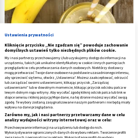
Ustawienia prywatności
Kliknięcie przycisku „Nie zgadzam się” powoduje zachowanie
domyślnych ustawień tylko niezbędnych plików cookie.
My i nasi partnerzy przechowujemy i/lub uzyskujemy dostęp do informacji na
urządzeniu, takich jak unikalne identyfikatory w cookie i innych pamięciach
przeglądarki w celu przetwarzania danych osobowych. Niektórzy dostawcy
mogą przetwarzać Twoje dane osobowe na podstawie uzasadnionego interesu,
Biała dieta - co można jeść i pić po wybielaniu zębów?
aby sprzeciwić się temu, otwórz „Ustawienia”. Możesz zaakceptować, odrzucić
lub zarządzać swoimi ustawieniami, klikając przycisk „Zarządzaj
ustawieniami” lub w dowolnym momencie, klikając przycisk odcisku palca w
lewym dolnym rogu witryny. Aby wycofać zgodę kliknij odcisk palca lub link w
stopce serwisu i kliknij pozycję Moje dane, na tej stronie możesz wycofać swoją
zgodę. Te wybory zostaną zasygnalizowane naszym partnerom i nie będą miały
wpływu na dane przeglądania.
Zarówno my, jak i nasi partnerzy przetwarzamy dane w celu
analizy wydajności witryny internetowej oraz w celu:
Przechowywanie informacji na urządzeniu lub dostęp do nich.
Wykorzystywanie ograniczonych danych do wyboru reklam. Tworzenie profili
związanych z personalizacją reklam. Wykorzystanie profili do wyboru