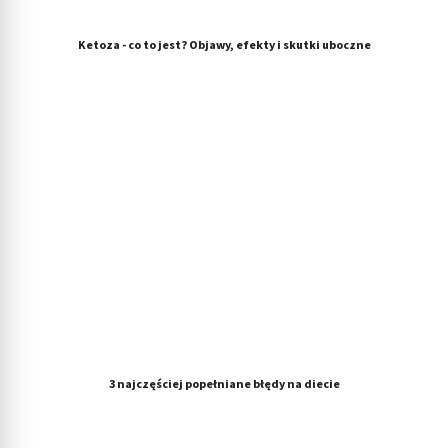
Ketoza - co to jest? Objawy, efekty i skutki uboczne
3 najczęściej popełniane błędy na diecie