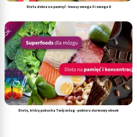
Tworzenie profili w celu personalizacji treści
Dieta dobra na pamięć - kwasy omega 3 i omega 6
Wykorzystywanie profili w celu doboru
spersonalizowanych treści
Pomiar efektywności reklam
Pomiar efektywności treści
Rozumienie odbiorców dzięki statystyce lub
kombinacji danych z różnych źródeł
Rozwój i ulepszanie usług
Wykorzystywanie ograniczonych danych do
wyboru treści
Funkcje specjalne IAB:
Dieta, którą pokocha Twój mózg - pobierz darmowy ebook
Użycie dokładnych danych geolokalizacyjnych
Identyfikowanie urządzeń na podstawie
aktywnie żądanych informacji