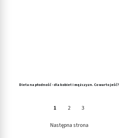
Dieta na płodność - dla kobiet i mężczyzn. Co warto jeść?
1
2
3
Następna strona