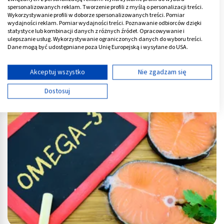
spersonalizowanych reklam. Tworzenie profili z myślą o personalizacji treści.
Wykorzystywanie profili w doborze spersonalizowanych treści. Pomiar
wydajności reklam. Pomiar wydajności treści. Poznawanie odbiorców dzięki
statystyce lub kombinacji danych z różnych źródeł. Opracowywanie i
ulepszanie usług. Wykorzystywanie ograniczonych danych do wyboru treści.
Dane mogą być udostępniane poza Unię Europejską i wysyłane do USA.
Twoja zgoda i polityka cookie dotyczą wyłącznie tej witryny/aplikacji.
Dieta niskobiałkowa: jadłospis, zasady i produkty niskobiałkowe
Wyświetl listę partnerów (11 dostawców IAB)
Akceptuj wszystko
Nie zgadzam się
Używamy Twoich danych w następujących celach:
Dostosuj
Cele przetwarzania IAB:
Przechowywanie informacji na urządzeniu lub
dostęp do nich
Wykorzystywanie ograniczonych danych do
wyboru reklam
Tworzenie profili w celu spersonalizowanych
reklam
Wykorzystanie profili do wyboru
spersonalizowanych reklam