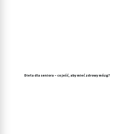
Cele przetwarzania inne niż IAB:
Niezbędne
Wydajność (Performance)
Reklama / śledzenie
Dieta dla seniora – co jeść, aby mieć zdrowy mózg?