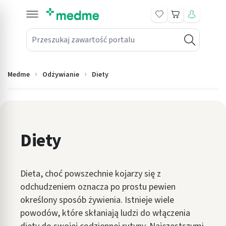
Koszyk
Przeszukaj zawartość portalu
in submenu: Leki na receptę
win submenu: Zdrowie
Medme
Odżywianie
Diety
win submenu: Suplementy
win submenu: Mama i dziecko
win submenu: Kosmetyki
Diety
win submenu: Higiena
Dieta, choć powszechnie kojarzy się z
win submenu: Sprzęt medyczny
odchudzeniem oznacza po prostu pewien
win submenu: Intymne
określony sposób żywienia. Istnieje wiele
powodów, które skłaniają ludzi do włączenia
win submenu: Wellness