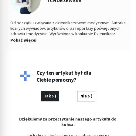
TCHORZEWSKA
Od początku związana z dziennikarstwem medycznym. Autorka
licznych wywiadów, artykułów oraz reportaży poświęconych
zdrowiu i medycynie. Wyróżniona w konkursie Dziennikarz
Medyczny Roku 2015 przez Stowarzyszenie Dziennikarze dla
Pokaż więcej
Zdrowia. W latach 2009-2010 związana z Gazetą Wyborczą, od
2010 do 2015 roku odpowiadała za dział zdrowie w serwisach i
dzienniku „Polska The Times. Dziennik Łódzki”. Od 2016 roku
związana z Medme.pl, jako redaktor naczelna portalu i
wiceprezes spółki Pharma Partner.
Czy ten artykuł był dla
Ciebie pomocny?
Tak :-)
Nie :-(
Dziękujemy za przeczytanie naszego artykułu do
końca.
Jeśli chcesz być na bieżąco z informacjami na