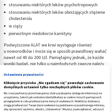
stosowaniu niektórych leków psychotropowych
stosowaniu niektórych leków obniżających stężenie
cholesterolu
w ciąży
pierwotnym niedoborze karnityny
Podwyższone ALAT we krwi występuje również
u noworodków i może się w sposób prawidłowy wahać
nawet od 40 do 200 U/l. Pamiętajmy jednak, że każde
wyniki badań, nie tylko u najmłodszych zawsze należy
konsultować ze specjalistą.
Ustawienia prywatności
Reklama
Kliknięcie przycisku „Nie zgadzam się” powoduje zachowanie
domyślnych ustawień tylko niezbędnych plików cookie.
My i nasi partnerzy przechowujemy i/lub uzyskujemy dostęp do informacji na
urządzeniu, takich jak unikalne identyfikatory w cookie i innych pamięciach
przeglądarki w celu przetwarzania danych osobowych. Niektórzy dostawcy
mogą przetwarzać Twoje dane osobowe na podstawie uzasadnionego interesu,
aby sprzeciwić się temu, otwórz „Ustawienia”. Możesz zaakceptować, odrzucić