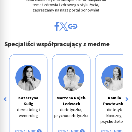
temat zdrowia i zdrowego stylu życia,
zapraszamy na nasz portal ponownie!
Specjaliści współpracujący z medme
Katarzyna
Marzena Rojek-
Kamila
Kulig
Ledwoch
Pawłowska
dermatolog i
dietetyczka,
dietetyk
wenerolog
psychodietetyczka
kliniczny,
psychodietetyk
POZNAJ MNIE
POZNAJ MNIE
POZNAJ MNIE