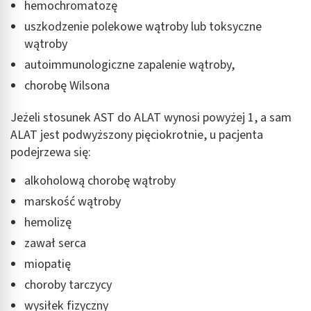
hemochromatozę
Wykorzystywanie ograniczonych danych do
uszkodzenie polekowe wątroby lub toksyczne
wyboru treści
wątroby
Funkcje specjalne IAB:
autoimmunologiczne zapalenie wątroby,
Użycie dokładnych danych geolokalizacyjnych
chorobę Wilsona
Identyfikowanie urządzeń na podstawie
aktywnie żądanych informacji
Jeżeli stosunek AST do ALAT wynosi powyżej 1, a sam
ALAT jest podwyższony pięciokrotnie, u pacjenta
Cele przetwarzania inne niż IAB:
podejrzewa się:
Niezbędne
alkoholową chorobę wątroby
Wydajność (Performance)
marskość wątroby
Reklama / śledzenie
hemolizę
zawał serca
miopatię
choroby tarczycy
wysiłek fizyczny