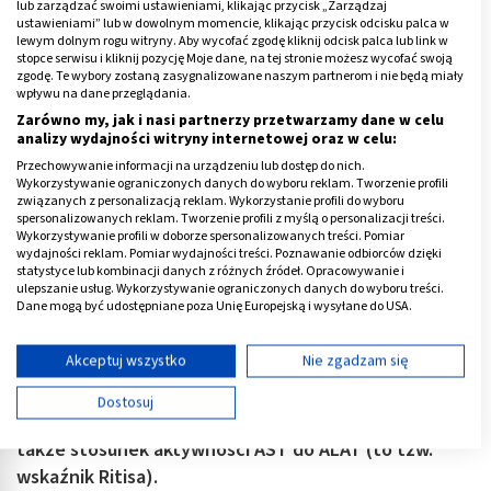
lub zarządzać swoimi ustawieniami, klikając przycisk „Zarządzaj
ustawieniami” lub w dowolnym momencie, klikając przycisk odcisku palca w
lewym dolnym rogu witryny. Aby wycofać zgodę kliknij odcisk palca lub link w
stopce serwisu i kliknij pozycję Moje dane, na tej stronie możesz wycofać swoją
zgodę. Te wybory zostaną zasygnalizowane naszym partnerom i nie będą miały
wpływu na dane przeglądania.
Zarówno my, jak i nasi partnerzy przetwarzamy dane w celu
analizy wydajności witryny internetowej oraz w celu:
Przechowywanie informacji na urządzeniu lub dostęp do nich.
Wykorzystywanie ograniczonych danych do wyboru reklam. Tworzenie profili
związanych z personalizacją reklam. Wykorzystanie profili do wyboru
Badania ALAT i AST - porównanie i
spersonalizowanych reklam. Tworzenie profili z myślą o personalizacji treści.
Wykorzystywanie profili w doborze spersonalizowanych treści. Pomiar
interpretacja wyników
wydajności reklam. Pomiar wydajności treści. Poznawanie odbiorców dzięki
statystyce lub kombinacji danych z różnych źródeł. Opracowywanie i
ulepszanie usług. Wykorzystywanie ograniczonych danych do wyboru treści.
Dla określenia jakie choroby spowodowały uszkodzenie
Dane mogą być udostępniane poza Unię Europejską i wysyłane do USA.
komórek wykonuje się oprócz badania ALAT także
Twoja zgoda i polityka cookie dotyczą wyłącznie tej witryny/aplikacji.
badanie AST
.
Wyświetl listę partnerów (11 dostawców IAB)
Akceptuj wszystko
Nie zgadzam się
Używamy Twoich danych w następujących celach:
Dla lekarza ważne są nie tylko samodzielne wartości
Dostosuj
Cele przetwarzania IAB:
tych enzymów, ale wiele o zdrowiu pacjenta mówi
także stosunek aktywności AST do ALAT (to tzw.
Przechowywanie informacji na urządzeniu lub
dostęp do nich
wskaźnik Ritisa).