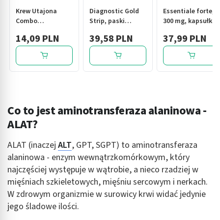
Krew Utajona
Diagnostic Gold
Essentiale forte,
Combo
Strip, paski
300 mg, kapsułki,
(hemoglobina +
testowe do
50 szt.
14,09 PLN
39,58 PLN
37,99 PLN
transferyna), test
pomiaru poziomu
diagnostyczny, 1
glukozy we krwi,
szt.
50 szt.
Co to jest aminotransferaza alaninowa -
ALAT?
ALAT (inaczej
ALT
, GPT, SGPT) to aminotransferaza
alaninowa - enzym wewnątrzkomórkowym, który
najczęściej występuje w wątrobie, a nieco rzadziej w
mięśniach szkieletowych, mięśniu sercowym i nerkach.
W zdrowym organizmie w surowicy krwi widać jedynie
jego śladowe ilości.