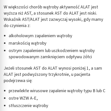
Wykorzystywanie ograniczonych danych do
W większości chorób wątroby aktywność ALAT jest
wyboru reklam
wyższa niż AST, a stosunek AST do ALAT jest niski.
Wskaźnik AST/ALAT jest zazwyczaj wysoki, gdy mamy
Tworzenie profili w celu spersonalizowanych
reklam
do czynienia z:
Wykorzystanie profili do wyboru
alkoholowym zapaleniem wątroby
spersonalizowanych reklam
marskością wątroby
Tworzenie profili w celu personalizacji treści
ostrym zapaleniem lub uszkodzeniem wątroby
spowodowanym zamknięciem odpływu żółci
Wykorzystywanie profili w celu doboru
spersonalizowanych treści
Jeżeli stosunek AST do ALAT wynosi poniżej 1, a sam
Pomiar efektywności reklam
ALAT jest podwyższony trzykrotnie, u pacjenta
podejrzewa się:
Pomiar efektywności treści
przewlekłe wirusowe zapalenie wątroby typu B lub C
Rozumienie odbiorców dzięki statystyce lub
kombinacji danych z różnych źródeł
ostre WZW A-E,
stłuszczenie wątroby
Rozwój i ulepszanie usług