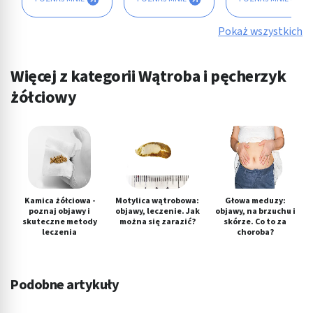
Pokaż wszystkich
Więcej z kategorii Wątroba i pęcherzyk
żółciowy
Kamica żółciowa -
Motylica wątrobowa:
Głowa meduzy:
poznaj objawy i
objawy, leczenie. Jak
objawy, na brzuchu i
skuteczne metody
można się zarazić?
skórze. Co to za
leczenia
choroba?
Podobne artykuły