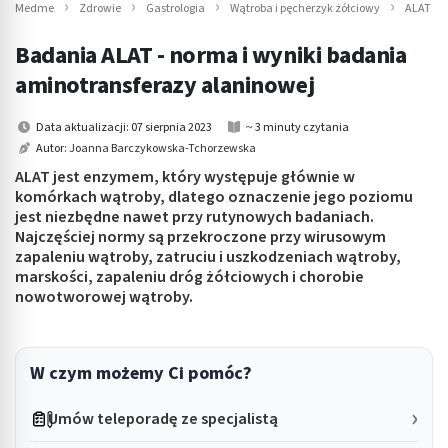
Medme
Zdrowie
Gastrologia
Wątroba i pęcherzyk żółciowy
ALAT (A
Badania ALAT - norma i wyniki badania
aminotransferazy alaninowej
Data aktualizacji: 07 sierpnia 2023
~ 3 minuty czytania
Autor:
Joanna Barczykowska-Tchorzewska
ALAT jest enzymem, który występuje głównie w
komórkach wątroby, dlatego oznaczenie jego poziomu
jest niezbędne nawet przy rutynowych badaniach.
Najczęściej normy są przekroczone przy wirusowym
zapaleniu wątroby, zatruciu i uszkodzeniach wątroby,
marskości, zapaleniu dróg żółciowych i chorobie
nowotworowej wątroby.
W czym możemy Ci pomóc?
Umów teleporadę ze specjalistą