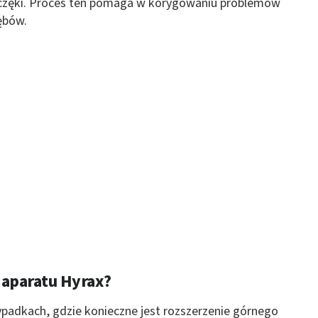
zczęki. Proces ten pomaga w korygowaniu problemów
 z różnych źródeł
ębów.
ormacji
 aparatu Hyrax?
ypadkach, gdzie konieczne jest rozszerzenie górnego