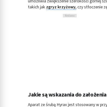
umożliwia zwiększenie szerokości górnej s
Rozumienie odbiorców dzięki statystyce lub kombinacji danych
takich jak
zgryz krzyżowy,
czy stłoczenie z
Rozwój i ulepszanie usług
Reklama
Wykorzystywanie ograniczonych danych do wyboru treści
Funkcje specjalne IAB:
Użycie dokładnych danych geolokalizacyjnych
Identyfikowanie urządzeń na podstawie aktywnie żądanych inf
Cele przetwarzania inne niż IAB:
Niezbędne
Wydajność (Performance)
Reklama / śledzenie
Jakie są wskazania do założenia
Aparat ze śrubą Hyrax jest stosowany w prz