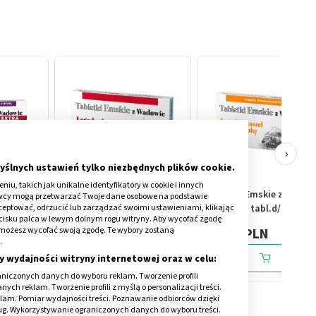
›
yślnych ustawień tylko niezbędnych plików cookie.
iu, takich jak unikalne identyfikatory w cookie i innych
z Wadowic
Tabletki Emskie z
Tabletki Emskie z
awcy mogą przetwarzać Twoje dane osobowe na podstawie
kceptować, odrzucić lub zarządzać swoimi ustawieniami, klikając
nia, 12
Wadowic, tabl.d/ssania, o
Wadowic, tabl.d/ssania,
cisku palca w lewym dolnym rogu witryny. Aby wycofać zgodę
sm.mięt.,12 szt
sm.pomar., 12szt
onie możesz wycofać swoją zgodę. Te wybory zostaną
12,19 PLN
12,19 PLN
.
y wydajności witryny internetowej oraz w celu:
niczonych danych do wyboru reklam. Tworzenie profili
ch reklam. Tworzenie profili z myślą o personalizacji treści.
klam. Pomiar wydajności treści. Poznawanie odbiorców dzięki
ług. Wykorzystywanie ograniczonych danych do wyboru treści.