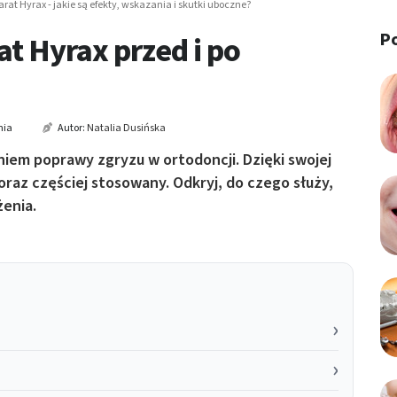
arat Hyrax - jakie są efekty, wskazania i skutki uboczne?
P
at Hyrax przed i po
nia
Autor:
Natalia Dusińska
iem poprawy zgryzu w ortodoncji. Dzięki swojej
oraz częściej stosowany. Odkryj, do czego służy,
żenia.