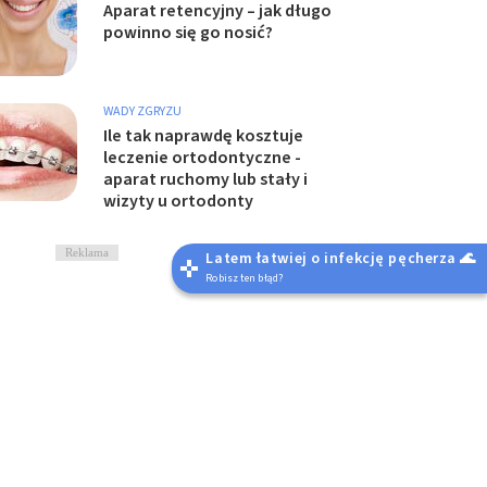
Aparat retencyjny – jak długo
powinno się go nosić?
WADY ZGRYZU
Ile tak naprawdę kosztuje
leczenie ortodontyczne -
aparat ruchomy lub stały i
wizyty u ortodonty
Reklama
Latem łatwiej o infekcję pęcherza 🌊
Robisz ten błąd?