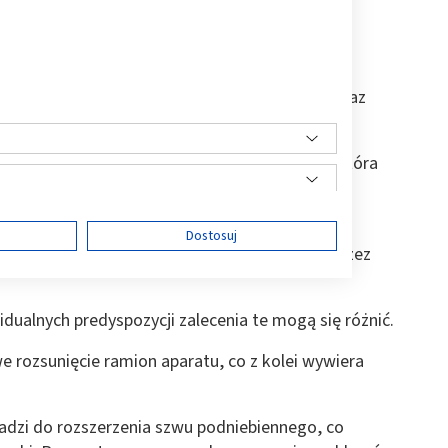
go służy?
ym
, zakładanym przez ortodontę w gabinecie
ównie do rozszerzenia szwu podniebiennego oraz
j śruby umieszczonej na środku podniebienia, która
rzedtrzonowych za pomocą pierścieni lub
ę
Dostosuj
 rozkręca śrubę zgodnie z instrukcją podaną przez
idualnych predyspozycji zalecenia te mogą się różnić.
ści
 rozsunięcie ramion aparatu, co z kolei wywiera
adzi do rozszerzenia szwu podniebiennego, co