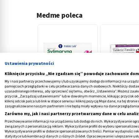
Medme poleca
Ustawienia prywatności
‹
Kliknięcie przycisku „Nie zgadzam się” powoduje zachowanie dom
My i nasi partnerzy przechowujemy i/lub uzyskujemy dostęp do informacji na urządzen
Sylimaryna Tabletki z
Tabletki Emskie 
pamięciach przeglądarki w celu przetwarzania danych osobowych. Niektórzy dost
uzasadnionego interesu, aby sprzeciwić się temu, otwórz „Ustawienia”. Możesz zaa
Wadowic, tabletki, 30 szt.
Extra, tabl.do ssa
przycisk „Zarządzaj ustawieniami” lub w dowolnym momencie, klikając przycisk od
szt
kliknij odcisk palca lub link w stopce serwisu i kliknij pozycję Moje dane, na tej str
9,89 PLN
12,19 PLN
zasygnalizowane naszym partnerom i nie będą miały wpływu na dane przeglądania
Zarówno my, jak i nasi partnerzy przetwarzamy dane w celu analiz
Przechowywanie informacji na urządzeniu lub dostęp do nich. Wykorzystywanie ogra
związanych z personalizacją reklam. Wykorzystanie profili do wyboru spersonalizowany
Wykorzystywanie profili w doborze spersonalizowanych treści. Pomiar wydajności re
statystyce lub kombinacji danych z różnych źródeł. Opracowywanie i ulepszanie us