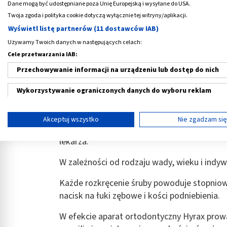
Dane mogą być udostępniane poza Unię Europejską i wysyłane do USA.
Czym jest aparat Hyrax i do cze
Twoja zgoda i polityka cookie dotyczą wyłącznie tej witryny/aplikacji.
Wyświetl listę partnerów (11 dostawców IAB)
Hyrax jest stałym
aparatem ortodontyczn
Używamy Twoich danych w następujących celach:
stomatologicznym. Wykorzystywany jest gł
Cele przetwarzania IAB:
szczęki.
Przechowywanie informacji na urządzeniu lub dostęp do nich
Aparat na zęby Hyrax składa się z metalowe
Wykorzystywanie ograniczonych danych do wyboru reklam
jest przymocowana do zębów trzonowych i p
akrylowych nakładek.
Tworzenie profili w celu spersonalizowanych reklam
Akceptuj wszystko
Nie zgadzam si
Pacjent otrzymuje specjalny kluczyk, którym
Wykorzystanie profili do wyboru spersonalizowanych reklam
lekarza.
Tworzenie profili w celu personalizacji treści
W zależności od rodzaju wady, wieku i indyw
Wykorzystywanie profili w celu doboru spersonalizowanych tre
Każde rozkręcenie śruby powoduje stopniowe
Pomiar efektywności reklam
nacisk na łuki zębowe i kości podniebienia.
Pomiar efektywności treści
W efekcie aparat ortodontyczny Hyrax prow