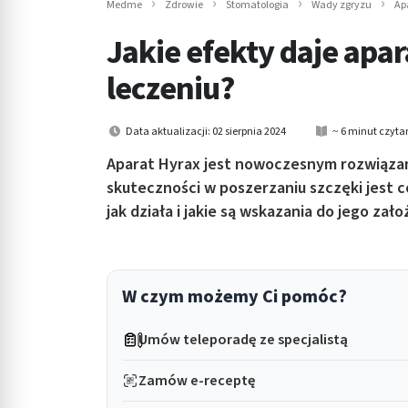
Medme
Zdrowie
Stomatologia
Wady zgryzu
Ap
in submenu: Wellness
Jakie efekty daje apar
leczeniu?
Data aktualizacji: 02 sierpnia 2024
~ 6 minut czyta
Aparat Hyrax jest nowoczesnym rozwiązan
skuteczności w poszerzaniu szczęki jest c
jak działa i jakie są wskazania do jego zało
W czym możemy Ci pomóc?
Umów teleporadę ze specjalistą
Zamów e-receptę