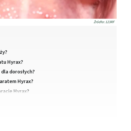
Źródło: 123RF
uży?
atu Hyrax?
y dla dorosłych?
aparatem Hyrax?
aracie Hyrax?