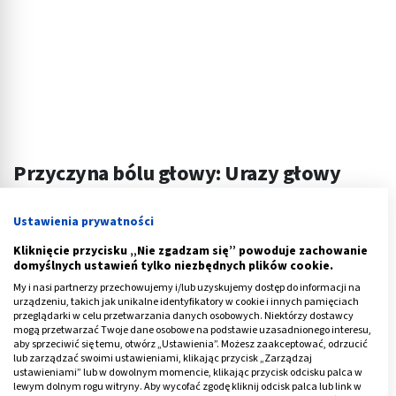
Przyczyna bólu głowy: Urazy głowy
To nieprawda, że mózg jest strukturą mocną i twardą.
Ustawienia prywatności
Takie mylne przekonanie może brać się stąd, że mózgi
Kliknięcie przycisku „Nie zgadzam się” powoduje zachowanie
widoczne w telewizji lub laboratoriach utrwalone są za
domyślnych ustawień tylko niezbędnych plików cookie.
pomocą formaldehydu. Tak naprawdę
mózg
My i nasi partnerzy przechowujemy i/lub uzyskujemy dostęp do informacji na
przypomina konsystencją coś pomiędzy białkiem jaja,
urządzeniu, takich jak unikalne identyfikatory w cookie i innych pamięciach
przeglądarki w celu przetwarzania danych osobowych. Niektórzy dostawcy
a żelowym cukierkiem
. I to właśnie ten bardzo miękki
mogą przetwarzać Twoje dane osobowe na podstawie uzasadnionego interesu,
mózg, zamknięty jest w twardej czaszce, która
aby sprzeciwić się temu, otwórz „Ustawienia”. Możesz zaakceptować, odrzucić
lub zarządzać swoimi ustawieniami, klikając przycisk „Zarządzaj
wewnątrz ma wiele grzebieni kostnych, często ostrych
ustawieniami” lub w dowolnym momencie, klikając przycisk odcisku palca w
jak nóż.
lewym dolnym rogu witryny. Aby wycofać zgodę kliknij odcisk palca lub link w