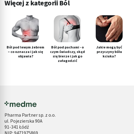
Więcej z kategorii Ból
Ból pod lewym żebrem
Ból pod pachami - o
Jakie mogą być
– co oznacza i jak się
czym świadczy, skąd
przyczyny bólu
objawia?
się bierze i jak go
kciuka?
załagodzić
Pharma Partner sp. z o.o.
ul. Pojezierska 90A
91-341 Łódź
NIP: 9471975869