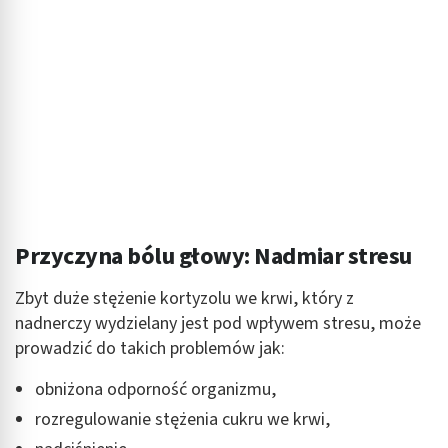
Tworzenie profili w celu spersonalizowanych
reklam
Wykorzystanie profili do wyboru
spersonalizowanych reklam
Tworzenie profili w celu personalizacji treści
Wykorzystywanie profili w celu doboru
spersonalizowanych treści
Pomiar efektywności reklam
Przyczyna bólu głowy: Nadmiar stresu
Pomiar efektywności treści
Zbyt duże stężenie kortyzolu we krwi, który z
nadnerczy wydzielany jest pod wpływem stresu, może
Rozumienie odbiorców dzięki statystyce lub
kombinacji danych z różnych źródeł
prowadzić do takich problemów jak:
Rozwój i ulepszanie usług
obniżona odporność organizmu,
rozregulowanie stężenia cukru we krwi,
Wykorzystywanie ograniczonych danych do
wyboru treści