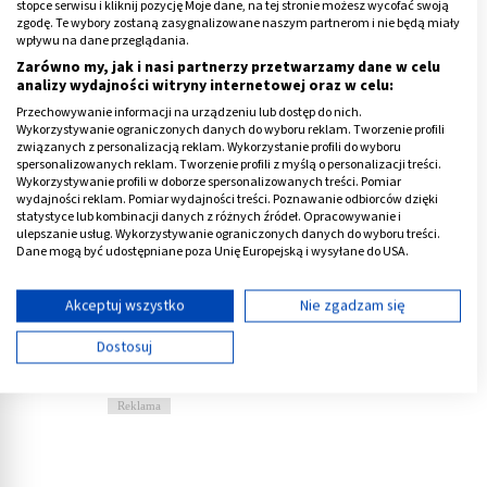
stopce serwisu i kliknij pozycję Moje dane, na tej stronie możesz wycofać swoją
zgodę. Te wybory zostaną zasygnalizowane naszym partnerom i nie będą miały
Uraz powodujący wstrząs miękkiego jak żelowy
wpływu na dane przeglądania.
cukierek mózgu, może być przyczyną poważnych
Zarówno my, jak i nasi partnerzy przetwarzamy dane w celu
analizy wydajności witryny internetowej oraz w celu:
uszkodzeń tego organu.
Przechowywanie informacji na urządzeniu lub dostęp do nich.
W razie ciosu w głowę mózg nie ma gdzie się cofnąć,
Wykorzystywanie ograniczonych danych do wyboru reklam. Tworzenie profili
więc uderza o ścianę czaszki, a grzebienie ostre jak
związanych z personalizacją reklam. Wykorzystanie profili do wyboru
spersonalizowanych reklam. Tworzenie profili z myślą o personalizacji treści.
nóż, tną delikatne naczynia krwionośne.
Wykorzystywanie profili w doborze spersonalizowanych treści. Pomiar
wydajności reklam. Pomiar wydajności treści. Poznawanie odbiorców dzięki
Może to prowadzić do ciężkich powikłań, których
statystyce lub kombinacji danych z różnych źródeł. Opracowywanie i
pierwszym sygnałem jest ból głowy.
ulepszanie usług. Wykorzystywanie ograniczonych danych do wyboru treści.
Dane mogą być udostępniane poza Unię Europejską i wysyłane do USA.
Twoja zgoda i polityka cookie dotyczą wyłącznie tej witryny/aplikacji.
W związku z tym za każdym razem, gdy uprawiasz
Wyświetl listę partnerów (11 dostawców IAB)
Akceptuj wszystko
Nie zgadzam się
sport, pamiętaj o zabezpieczeniu swojej głowy
Używamy Twoich danych w następujących celach:
odpowiednio dobranym kaskiem tak, aby
Dostosuj
Cele przetwarzania IAB:
zminimalizować ryzyko uszkodzenia mózgu.
Przechowywanie informacji na urządzeniu lub
Reklama
dostęp do nich
Wykorzystywanie ograniczonych danych do
wyboru reklam