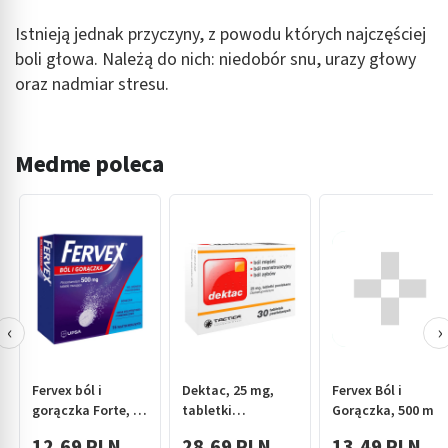
Istnieją jednak przyczyny, z powodu których najczęściej
boli głowa. Należą do nich: niedobór snu, urazy głowy
oraz nadmiar stresu.
Medme poleca
‹
›
Fervex ból i
Dektac, 25 mg,
Fervex Ból i
gorączka Forte, 1
tabletki
Gorączka, 500 mg,
g, tabletki
powlekane, 30 szt.
tabl.musuj., 16
12,69 PLN
28,69 PLN
13,49 PLN