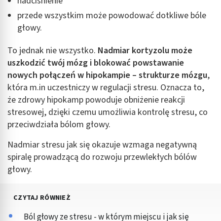
nadciśnienie
przede wszystkim może powodować dotkliwe bóle
Funkcje specjalne IAB:
głowy.
Użycie dokładnych danych geolokalizacyjnych
Identyfikowanie urządzeń na podstawie
To jednak nie wszystko.
Nadmiar kortyzolu może
aktywnie żądanych informacji
uszkodzić twój mózg i blokować powstawanie
nowych połączeń w hipokampie – strukturze mózgu
,
Cele przetwarzania inne niż IAB:
która m.in uczestniczy w regulacji stresu. Oznacza to,
Niezbędne
że zdrowy hipokamp powoduje obniżenie reakcji
Wydajność (Performance)
stresowej, dzięki czemu umożliwia kontrolę stresu, co
przeciwdziała bólom głowy.
Reklama / śledzenie
Nadmiar stresu jak się okazuje wzmaga negatywną
spiralę prowadzącą do rozwoju przewlekłych bólów
głowy.
CZYTAJ RÓWNIEŻ
Ból głowy ze stresu - w którym miejscu i jak się