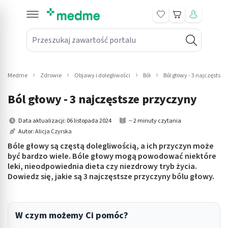
Koszyk
Przeszukaj zawartość portalu
in submenu: Leki na receptę
win submenu: Zdrowie
Medme
Zdrowie
Objawy i dolegliwości
Ból
Ból głowy - 3 najczęstsz
win submenu: Suplementy
Ból głowy - 3 najczęstsze przyczyny
win submenu: Mama i dziecko
Data aktualizacji: 06 listopada 2024
~ 2 minuty czytania
Autor:
Alicja Czyrska
win submenu: Kosmetyki
Bóle głowy są częstą dolegliwością, a ich przyczyn może
win submenu: Higiena
być bardzo wiele. Bóle głowy mogą powodować niektóre
leki, nieodpowiednia dieta czy niezdrowy tryb życia.
Dowiedz się, jakie są 3 najczęstsze przyczyny bólu głowy.
win submenu: Sprzęt medyczny
win submenu: Intymne
W czym możemy Ci pomóc?
win submenu: Wellness