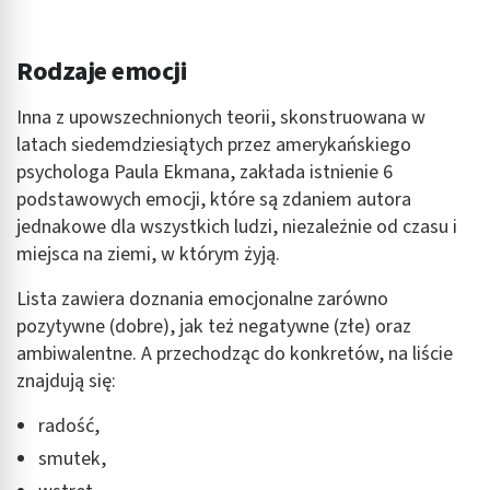
Identyfikowanie urządzeń na podstawie
aktywnie żądanych informacji
Rodzaje emocji
Cele przetwarzania inne niż IAB:
Inna z upowszechnionych teorii, skonstruowana w
Niezbędne
latach siedemdziesiątych przez amerykańskiego
psychologa Paula Ekmana, zakłada istnienie 6
Wydajność (Performance)
podstawowych emocji, które są zdaniem autora
Reklama / śledzenie
jednakowe dla wszystkich ludzi, niezależnie od czasu i
miejsca na ziemi, w którym żyją.
Lista zawiera doznania emocjonalne zarówno
pozytywne (dobre), jak też negatywne (złe) oraz
ambiwalentne. A przechodząc do konkretów, na liście
znajdują się:
radość,
smutek,