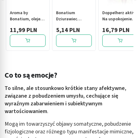
Aroma by
Bonatium
Doppelherz aktiv
Bonatium, olejek,
Dziurawiec
Na uspokojenie
eteryczny mięta
herbatka ziołowa,
Forte, kapsułki, 20
11,99 PLN
5,14 PLN
16,79 PLN
pieprzowa, 10 ml
30 saszetek
szt.
Co to są emocje?
To silne, ale stosunkowo krótkie stany afektywne,
związane z pobudzeniem umysłu, cechujące się
wyraźnym zabarwieniem i subiektywnym
wartościowaniem
.
Mogą im towarzyszyć objawy somatyczne, pobudzenie
fizjologiczne oraz różnego typu manifestacje mimiczne,