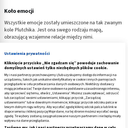
Koło emocji
Wszystkie emocje zostały umieszczone na tak zwanym
kole Plutchika. Jest ona swego rodzaju mapą,
obrazującą wzajemne relacje między nimi.
Tym, na co warto zwrócić uwagę, analizując okrężne
Ustawienia prywatności
ułożenie poszczególnych elementów jest fakt, iż łączą
się ze sobą w podstawowe diady te, które ze sobą
Kliknięcie przycisku „Nie zgadzam się” powoduje zachowanie
domyślnych ustawień tylko niezbędnych plików cookie.
sąsiadują.
My i nasi partnerzy przechowujemy i/lub uzyskujemy dostęp do informacji na
urządzeniu, takich jak unikalne identyfikatory w cookie i innych pamięciach
Odczucia dalsze od siebie występują w parach
przeglądarki w celu przetwarzania danych osobowych. Niektórzy dostawcy
zdecydowanie rzadziej (dlatego nazywane są diadami
mogą przetwarzać Twoje dane osobowe na podstawie uzasadnionego interesu,
aby sprzeciwić się temu, otwórz „Ustawienia”. Możesz zaakceptować, odrzucić
drugo- lub trzeciorzędowymi).
lub zarządzać swoimi ustawieniami, klikając przycisk „Zarządzaj
ustawieniami” lub w dowolnym momencie, klikając przycisk odcisku palca w
Przykładowo wymienić w tym kontekście można takie
lewym dolnym rogu witryny. Aby wycofać zgodę kliknij odcisk palca lub link w
stopce serwisu i kliknij pozycję Moje dane, na tej stronie możesz wycofać swoją
relacje, jak:
zgodę. Te wybory zostaną zasygnalizowane naszym partnerom i nie będą miały
wpływu na dane przeglądania.
radość + strach = poczucie winy,
Zarówno my, jak i nasi partnerzy przetwarzamy dane w celu