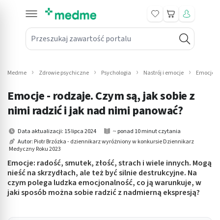
Koszyk
Przeszukaj zawartość portalu
in submenu: Leki na receptę
win submenu: Zdrowie
Medme
Zdrowie psychiczne
Psychologia
Nastrój i emocje
Emocje - 
win submenu: Suplementy
Emocje - rodzaje. Czym są, jak sobie z
win submenu: Mama i dziecko
nimi radzić i jak nad nimi panować?
win submenu: Kosmetyki
Data aktualizacji: 15 lipca 2024
~ ponad 10 minut czytania
Autor:
Piotr Brzózka - dziennikarz wyróżniony w konkursie Dziennikarz
Medyczny Roku 2023
win submenu: Higiena
Emocje: radość, smutek, złość, strach i wiele innych. Mogą
win submenu: Sprzęt medyczny
nieść na skrzydłach, ale też być silnie destrukcyjne. Na
czym polega ludzka emocjonalność, co ją warunkuje, w
jaki sposób można sobie radzić z nadmierną ekspresją?
win submenu: Intymne
win submenu: Wellness