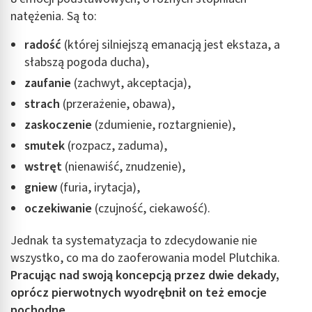
natężenia. Są to:
radość
(której silniejszą emanacją jest ekstaza, a
słabszą pogoda ducha),
zaufanie
(zachwyt, akceptacja),
strach
(przerażenie, obawa),
zaskoczenie
(zdumienie, roztargnienie),
smutek
(rozpacz, zaduma),
wstręt
(nienawiść, znudzenie),
gniew
(furia, irytacja),
oczekiwanie
(czujność, ciekawość).
Jednak ta systematyzacja to zdecydowanie nie
wszystko, co ma do zaoferowania model Plutchika.
Pracując nad swoją koncepcją przez dwie dekady,
oprócz pierwotnych wyodrębnił on też emocje
pochodne.