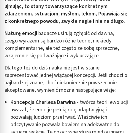
ujmując, to stany towarzyszące konkretnym
zdarzeniom, sytuacjom, myślom, lękom, Pojawiają się
z konkretnego powodu, zwykle nagle i nie na długo
.
Naturę emocji
badacze usiłują zgłębić od dawna,
czego wyrazem są bardzo różne teorie, niekiedy
komplementarne, ale też często ze sobą sprzeczne,
wzajemnie się podważające i wykluczające.
Dlatego też do dziś nauka nie jest w stanie
zaprezentować jednej wiążącej koncepcji. Jeśli chodzi o
najbardziej znane, choć niekoniecznie powszechnie
akceptowane, wymienić można następujące wizje:
Koncepcja Charlesa Darwina
- twórca teorii ewolucji
uważał, że emocje pełnią rolę adaptacyjną i
pozwalają ludziom przetrwać. Właściwie ich
odczytywanie pozwala bowiem na adekwatne do
sytuacji reakcje. Te pozytywne służą między innymi