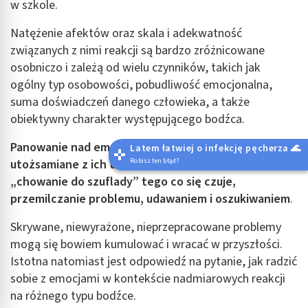
w szkole.
Natężenie afektów oraz skala i adekwatność
związanych z nimi reakcji są bardzo zróżnicowane
osobniczo i zależą od wielu czynników, takich jak
ogólny typ osobowości, pobudliwość emocjonalna,
suma doświadczeń danego człowieka, a także
obiektywny charakter występującego bodźca.
Panowanie nad emocjami nie powinno być
Latem łatwiej o infekcję pęcherza 🌊
Robisz ten błąd?
utożsamiane z ich tłumieniem rozumianym jako
„chowanie do szuflady” tego co się czuje,
przemilczanie problemu, udawaniem i oszukiwaniem
.
Skrywane, niewyrażone, nieprzepracowane problemy
mogą się bowiem kumulować i wracać w przyszłości.
Istotna natomiast jest odpowiedź na pytanie, jak radzić
sobie z emocjami w kontekście nadmiarowych reakcji
na różnego typu bodźce.