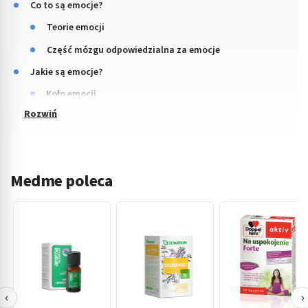
Co to są emocje?
Teorie emocji
Część mózgu odpowiedzialna za emocje
Jakie są emocje?
Koło emocji
Medme poleca
‹
›