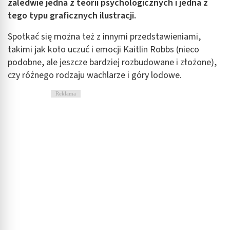
zaledwie jedna z teorii psychologicznych i jedna z
Wykorzystanie profili do wyboru
tego typu graficznych ilustracji.
spersonalizowanych reklam
Spotkać się można też z innymi przedstawieniami,
Tworzenie profili w celu personalizacji treści
takimi jak koło uczuć i emocji Kaitlin Robbs (nieco
podobne, ale jeszcze bardziej rozbudowane i złożone),
Wykorzystywanie profili w celu doboru
spersonalizowanych treści
czy różnego rodzaju wachlarze i góry lodowe.
Pomiar efektywności reklam
Reklama
Pomiar efektywności treści
Rozumienie odbiorców dzięki statystyce lub
kombinacji danych z różnych źródeł
Rozwój i ulepszanie usług
Wykorzystywanie ograniczonych danych do
wyboru treści
Funkcje specjalne IAB:
Użycie dokładnych danych geolokalizacyjnych