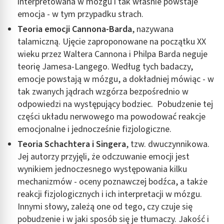
interpretowana w mózgu i tak właśnie powstaje
emocja - w tym przypadku strach.
Teoria emocji Cannona-Barda
, nazywana
talamiczną. Ujęcie zaproponowane na początku XX
wieku przez Waltera Cannona i Philpa Barda neguje
teorię Jamesa-Langego. Według tych badaczy,
emocje powstają w mózgu, a dokładniej mówiąc - w
tak zwanych jądrach wzgórza bezpośrednio w
odpowiedzi na występujący bodziec. Pobudzenie tej
części układu nerwowego ma powodować reakcje
emocjonalne i jednocześnie fizjologiczne.
Teoria Schachtera i Singera
, tzw. dwuczynnikowa.
Jej autorzy przyjęli, że odczuwanie emocji jest
wynikiem jednoczesnego występowania kilku
mechanizmów - oceny poznawczej bodźca, a także
reakcji fizjologicznych i ich interpretacji w mózgu.
Innymi słowy, zależą one od tego, czy czuje się
pobudzenie i w jaki sposób się je tłumaczy. Jakość i