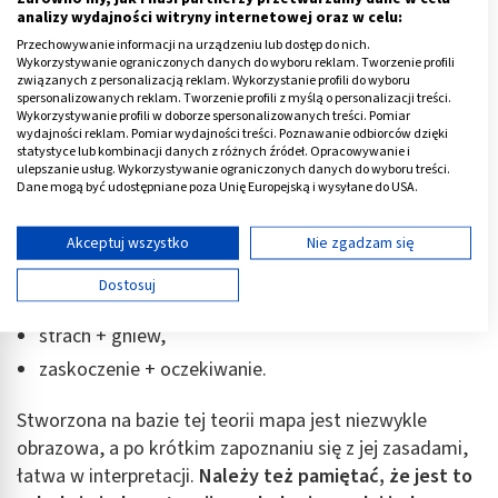
analizy wydajności witryny internetowej oraz w celu:
smutek + oczekiwanie = pesymizm
Przechowywanie informacji na urządzeniu lub dostęp do nich.
gniew + radość = duma.
Wykorzystywanie ograniczonych danych do wyboru reklam. Tworzenie profili
związanych z personalizacją reklam. Wykorzystanie profili do wyboru
spersonalizowanych reklam. Tworzenie profili z myślą o personalizacji treści.
I wiele innych. Tym, na co warto zwrócić uwagę, jest
Wykorzystywanie profili w doborze spersonalizowanych treści. Pomiar
wydajności reklam. Pomiar wydajności treści. Poznawanie odbiorców dzięki
niemożność łączenia komponentów znajdujących się na
statystyce lub kombinacji danych z różnych źródeł. Opracowywanie i
kole po przeciwległych jego stronach. Zdaniem
ulepszanie usług. Wykorzystywanie ograniczonych danych do wyboru treści.
Dane mogą być udostępniane poza Unię Europejską i wysyłane do USA.
Pluchnika występuje między nimi zbyt duży konflikt. A
Twoja zgoda i polityka cookie dotyczą wyłącznie tej witryny/aplikacji.
są to następujące pary:
Wyświetl listę partnerów (11 dostawców IAB)
Akceptuj wszystko
Nie zgadzam się
radość + smutek,
Używamy Twoich danych w następujących celach:
Dostosuj
Cele przetwarzania IAB:
zaufanie + wstręt,
Przechowywanie informacji na urządzeniu lub
strach + gniew,
dostęp do nich
zaskoczenie + oczekiwanie.
Wykorzystywanie ograniczonych danych do
wyboru reklam
Stworzona na bazie tej teorii mapa jest niezwykle
obrazowa, a po krótkim zapoznaniu się z jej zasadami,
Tworzenie profili w celu spersonalizowanych
łatwa w interpretacji.
Należy też pamiętać, że jest to
reklam