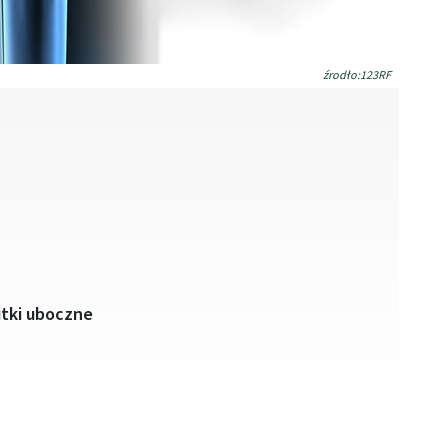
źrodło:123RF
utki uboczne