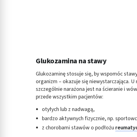
Rozumienie odbiorców dzięki statystyce lub kombinacji danych
Rozwój i ulepszanie usług
Wykorzystywanie ograniczonych danych do wyboru treści
Funkcje specjalne IAB:
Użycie dokładnych danych geolokalizacyjnych
Glukozamina na stawy
Identyfikowanie urządzeń na podstawie aktywnie żądanych inf
Glukozaminę stosuje się, by wspomóc stawy 
Cele przetwarzania inne niż IAB:
organizm – okazuje się niewystarczająca. U
Niezbędne
szczególnie narażona jest na ścieranie i wó
Wydajność (Performance)
przede wszystkim pacjentów:
Reklama / śledzenie
otyłych lub z nadwagą,
bardzo aktywnych fizycznie, np. sportow
z chorobami stawów o podłożu
reumaty