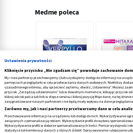
Medme poleca
Ustawienia prywatności
‹
Kliknięcie przycisku „Nie zgadzam się” powoduje zachowanie dom
My i nasi partnerzy przechowujemy i/lub uzyskujemy dostęp do informacji na urządzen
Verpyllo, 20 mg, tabl., 30
Bilastyna Hitaxa,
pamięciach przeglądarki w celu przetwarzania danych osobowych. Niektórzy dost
szt
tabl., 10 szt
uzasadnionego interesu, aby sprzeciwić się temu, otwórz „Ustawienia”. Możesz zaa
przycisk „Zarządzaj ustawieniami” lub w dowolnym momencie, klikając przycisk od
14,59 PLN
16,19 PLN
kliknij odcisk palca lub link w stopce serwisu i kliknij pozycję Moje dane, na tej str
zasygnalizowane naszym partnerom i nie będą miały wpływu na dane przeglądania
Zarówno my, jak i nasi partnerzy przetwarzamy dane w celu analiz
Przechowywanie informacji na urządzeniu lub dostęp do nich. Wykorzystywanie ogra
związanych z personalizacją reklam. Wykorzystanie profili do wyboru spersonalizowany
Wykorzystywanie profili w doborze spersonalizowanych treści. Pomiar wydajności re
statystyce lub kombinacji danych z różnych źródeł. Opracowywanie i ulepszanie us