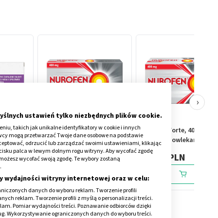
›
yślnych ustawień tylko niezbędnych plików cookie.
iu, takich jak unikalne identyfikatory w cookie i innych
 20 mg,
Nurofen Forte, 400 mg,
Nurofen Forte, 400 mg,
awcy mogą przetwarzać Twoje dane osobowe na podstawie
tabletki powlekane, 12 szt.
tabletki powlekane, 48 sz
kceptować, odrzucić lub zarządzać swoimi ustawieniami, klikając
cisku palca w lewym dolnym rogu witryny. Aby wycofać zgodę
15,59 PLN
40,89 PLN
onie możesz wycofać swoją zgodę. Te wybory zostaną
.
y wydajności witryny internetowej oraz w celu:
niczonych danych do wyboru reklam. Tworzenie profili
ch reklam. Tworzenie profili z myślą o personalizacji treści.
klam. Pomiar wydajności treści. Poznawanie odbiorców dzięki
ług. Wykorzystywanie ograniczonych danych do wyboru treści.