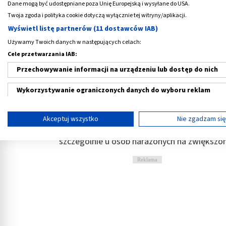
Dane mogą być udostępniane poza Unię Europejską i wysyłane do USA.
Co to jest glukozamina?
Twoja zgoda i polityka cookie dotyczą wyłącznie tej witryny/aplikacji.
Wyświetl listę partnerów (11 dostawców IAB)
Glukozamina
jest pochodną glukozy, czyli
Używamy Twoich danych w następujących celach:
sposób naturalny przez organizm człowieka.
Cele przetwarzania IAB:
budulec
chrząstki stawowej
, a więc ich o
i sprężystość stawów.
Przechowywanie informacji na urządzeniu lub dostęp do nich
Odpowiednia kondycja stawów konieczna jest
Wykorzystywanie ograniczonych danych do wyboru reklam
dysfunkcje prowadzą do ograniczeń ruchowyc
Tworzenie profili w celu spersonalizowanych reklam
Stawy są łączeniami poszczególnych element
Akceptuj wszystko
Nie zgadzam si
ocieranie i zużywanie. Wspieranie odbudowy
Wykorzystanie profili do wyboru spersonalizowanych reklam
szczególnie u osób narażonych na zwiększon
Tworzenie profili w celu personalizacji treści
Reklama
Wykorzystywanie profili w celu doboru spersonalizowanych tre
Pomiar efektywności reklam
Pomiar efektywności treści