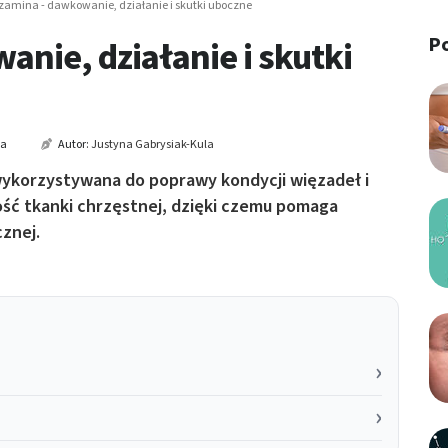
zamina - dawkowanie, działanie i skutki uboczne
P
nie, działanie i skutki
ia
Autor:
Justyna Gabrysiak-Kula
ykorzystywana do poprawy kondycji więzadeł i
ość tkanki chrzęstnej, dzięki czemu pomaga
znej.