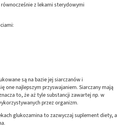
t równocześnie z lekami sterydowymi
ciami:
ukowane są na bazie jej siarczanów i
ię one najlepszym przyswajaniem. Siarczany mają
nacza to, że aż tyle substancji zawartej np. w
 wykorzystywanych przez organizm.
ekach glukozamina to zazwyczaj suplement diety, a
na.