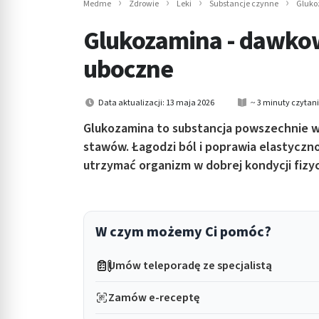
Medme
Zdrowie
Leki
Substancje czynne
Gluko
in submenu: Wellness
Glukozamina - dawkowa
uboczne
Data aktualizacji: 13 maja 2026
~ 3 minuty czytan
Glukozamina to substancja powszechnie w
stawów. Łagodzi ból i poprawia elastyczn
utrzymać organizm w dobrej kondycji fizyc
W czym możemy Ci pomóc?
Umów teleporadę ze specjalistą
Zamów e-receptę