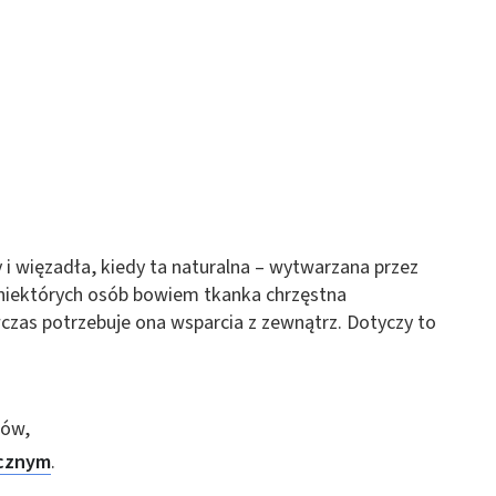
 z różnych źródeł
ormacji
i więzadła, kiedy ta naturalna – wytwarzana przez
 niektórych osób bowiem tkanka chrzęstna
wczas potrzebuje ona wsparcia z zewnątrz. Dotyczy to
ców,
cznym
.