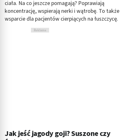
ciała. Na co jeszcze pomagają? Poprawiają
koncentrację, wspierają nerki i wątrobę. To także
Identyfikowanie urządzeń na podstawie
aktywnie żądanych informacji
wsparcie dla pacjentów cierpiących na łuszczycę.
Cele przetwarzania inne niż IAB:
Reklama
Niezbędne
Wydajność (Performance)
Reklama / śledzenie
Jak jeść jagody goji? Suszone czy