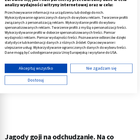
analizy wydajności witryny internetowej oraz w celu:
działanie wspomagające wzrok i profilaktyka chorób
Przechowywanie informacji na urządzeniu lub dostęp do nich.
oczu oraz wsparcie dla układu krążenia i układu
Wykorzystywanie ograniczonych danych do wyboru reklam. Tworzenie profili
nerwowego.
związanych z personalizacją reklam. Wykorzystanie profili do wyboru
spersonalizowanych reklam. Tworzenie profili z myślą o personalizacji treści.
Wykorzystywanie profili w doborze spersonalizowanych treści. Pomiar
Reklama
wydajności reklam. Pomiar wydajności treści. Poznawanie odbiorców dzięki
statystyce lub kombinacji danych z różnych źródeł. Opracowywanie i
ulepszanie usług. Wykorzystywanie ograniczonych danych do wyboru treści.
Dane mogą być udostępniane poza Unię Europejską i wysyłane do USA.
Twoja zgoda i polityka cookie dotyczą wyłącznie tej witryny/aplikacji.
Wyświetl listę partnerów (11 dostawców IAB)
Akceptuj wszystko
Nie zgadzam się
Używamy Twoich danych w następujących celach:
Dostosuj
Cele przetwarzania IAB:
Przechowywanie informacji na urządzeniu lub
dostęp do nich
Wykorzystywanie ograniczonych danych do
wyboru reklam
Tworzenie profili w celu spersonalizowanych
Jagody goji na odchudzanie. Na co
reklam