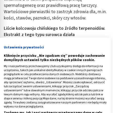
spermatogenezę oraz prawidłową pracę tarczycy.
Wartościowe pierwiastki to zastrzyk zdrowia dla, m.in.
kości, stawów, paznokci, skóry czy włosów.
Liście kolcowoju chińskiego to źródło terpenoidów.
Ekstrakt z tego typu surowca działa
antyoksydacyjnie.
Ponadto, badania Mocan wykazały,
że taki wyciąg ograniczał rozwój bakterii gram-
Ustawienia prywatności
ujemnych, jednak - jak twierdzi A. Marosz - duża
Kliknięcie przycisku „Nie zgadzam się” powoduje zachowanie
zawartość szkodliwych alkaloidów wyklucza
domyślnych ustawień tylko niezbędnych plików cookie.
wykorzystanie pędów na szerszą skalę.
My i nasi partnerzy przechowujemy i/lub uzyskujemy dostęp do informacji na
urządzeniu, takich jak unikalne identyfikatory w cookie i innych pamięciach
przeglądarki w celu przetwarzania danych osobowych. Niektórzy dostawcy
Jednocześnie liście były dodawane do wielu mieszanek
mogą przetwarzać Twoje dane osobowe na podstawie uzasadnionego interesu,
chińskich. Zastosowanie od lat znajduje natomiast
aby sprzeciwić się temu, otwórz „Ustawienia”. Możesz zaakceptować, odrzucić
lub zarządzać swoimi ustawieniami, klikając przycisk „Zarządzaj
korzeń tej rośliny, od lat stosowany do leczenia
ustawieniami” lub w dowolnym momencie, klikając przycisk odcisku palca w
lewym dolnym rogu witryny. Aby wycofać zgodę kliknij odcisk palca lub link w
gorączki, podwyższonego ciśnienia czy łagodzenia
stopce serwisu i kliknij pozycję Moje dane, na tej stronie możesz wycofać swoją
bólów miesiączkowych.
zgodę. Te wybory zostaną zasygnalizowane naszym partnerom i nie będą miały
wpływu na dane przeglądania.
Inne właściwości zdrowotne jagód goji to m.in.
Zarówno my, jak i nasi partnerzy przetwarzamy dane w celu