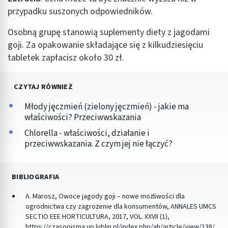
przypadku suszonych odpowiedników.
Osobną grupę stanowią suplementy diety z jagodami
goji. Za opakowanie składające się z kilkudziesięciu
tabletek zapłacisz około 30 zł.
CZYTAJ RÓWNIEŻ
Młody jęczmień (zielony jęczmień) - jakie ma
właściwości? Przeciwwskazania
Chlorella - właściwości, działanie i
przeciwwskazania. Z czym jej nie łączyć?
BIBLIOGRAFIA
A. Marosz, Owoce jagody goji – nowe możliwości dla
ogrodnictwa czy zagrożenie dla konsumentów, ANNALES UMCS
SECTIO EEE HORTICULTURA, 2017, VOL. XXVII (1),
https://czasopisma.up.lublin.pl/index.php/ah/article/view/138/