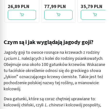
tabl.musuj., 20
glicyną OWOCE
leśne, 200 ml x 4
26,89 PLN
77,99 PLN
35,79 PLN
szt
LEŚNE, 30
szt
saszetek
Czym są i jak wyglądają jagody goji?
Jagody goji to owoce rosnące na krzewach z rodziny
Lycium L
. należących z kolei do rodziny psiankowatych.
Obejmuje ona około 100 gatunków krzewów. Wskazane
tu łacińskie określenie odnosi się do greckiego słowa
„lykion” oznaczającego krzewy cierniste. Takie jest też
pochodzenie polskiej nazwy tej rośliny, a mianowicie:
kolcowój.
Dwa gatunki, które są coraz chętniej uprawiane to:
kolcowój chiński, czyli
L. chinese
i kolcowój pospolity,