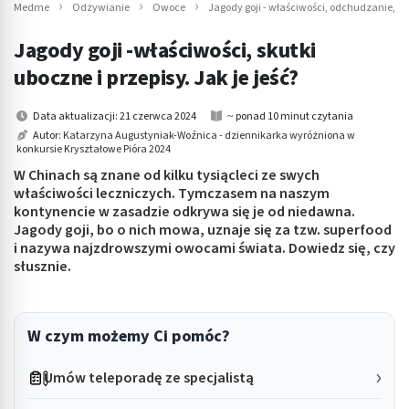
Medme
Odżywianie
Owoce
Jagody goji - właściwości, odchudzanie, jak
Jagody goji -właściwości, skutki
uboczne i przepisy. Jak je jeść?
Data aktualizacji: 21 czerwca 2024
~ ponad 10 minut czytania
Autor:
Katarzyna Augustyniak-Woźnica - dziennikarka wyróżniona w
konkursie Kryształowe Pióra 2024
W Chinach są znane od kilku tysiącleci ze swych
właściwości leczniczych. Tymczasem na naszym
kontynencie w zasadzie odkrywa się je od niedawna.
Jagody goji, bo o nich mowa, uznaje się za tzw. superfood
i nazywa najzdrowszymi owocami świata. Dowiedz się, czy
słusznie.
W czym możemy Ci pomóc?
Umów teleporadę ze specjalistą