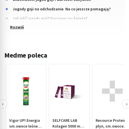
Jagody goji na odchudzanie. Na co jeszcze pomagają?
Jak jeść jagody goji? Suszone czy świeże?
Medme poleca
‹
›
Vigor UP! Energia
SELFCARE LAB
Resource Protein,
sm.owoce leśne,
Kolagen 5000 mg z
płyn, sm.owoce