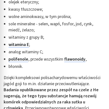
olejek eteryczny;
kwasy tłuszczowe;
wolne aminokwasy, w tym prolina;
sole mineralne - selen, wapń, fosfor, jod, cynk,
miedź, żelazo;
witaminy z grupy B;
witamina E
;
analog witaminy C;
polifenole
, przede wszystkim
flawonoidy
,
błonnik.
Dzięki kompleksowi polisacharydowemu właściwości
jagód goji to m.in. działanie przeciwutleniające.
Badania opublikowane przez zespół na czele z He
sugerują, że tego typu substancje hamują rozwój
komórek odpowiedzialnych za raka sutka u
człowieka
. Przeciwnowotworowe właściwości