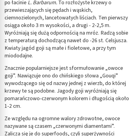
po łacinie
L. Barbarum.
To rozłożyste krzewy o
przewieszających się pędach i wąskich,
ciemnozielonych, lancetowatych liściach. Ten pierwszy
osiąga około 3 m wysokości, a drugi - 2-2,5 m.
Wyróżniają się dużą odpornością na mróz. Radzą sobie
z temperaturą dochodzącą nawet do -26 st. Celsjusza.
Kwiaty jagód goji są małe i fioletowe, a przy tym
miododajne.
Znacznie popularniejsze jest sformułowanie „owoce
goji”. Nawiązuje ono do chińskiego słowa „Gouqi”
wywodzącego się od nazwy jednej z wierzb, do której
krzewy te są podobne. Jagody goji wyróżniają się
pomarańczowo-czerwonym kolorem i długością około
1-2 cm.
Ze względu na ogromne walory zdrowotne, owoce
nazywane są czasem „czerwonymi diamentami”.
Zalicza się je do superfoods, czyli superżywności