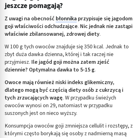
jeszcze pomagają?
Wykorzystanie profili do wyboru
spersonalizowanych reklam
Z uwagi na obecność
błonnika
przypisuje się jagodom
Tworzenie profili w celu personalizacji treści
goji właściwości odchudzające
.
Nic jednak nie zastąpi
właściwie zbilansowanej, zdrowej diety
.
Wykorzystywanie profili w celu doboru
spersonalizowanych treści
W 100 g tych owoców znajduje się 350 kcal. Jednak to
zbyt duża dawka dzienna, której i tak raczej nie
Pomiar efektywności reklam
przyjmiesz.
Ile jagód goji można zatem zjeść
Pomiar efektywności treści
dziennie? Optymalna dawka to 5-15 g
.
Rozumienie odbiorców dzięki statystyce lub
Owoce mają również niski indeks glikemiczny,
kombinacji danych z różnych źródeł
dlatego mogą być częścią diety osób z cukrzycą i
tych zrzucających wagę
. W przypadku świeżych
Rozwój i ulepszanie usług
owoców wynosi on 29, natomiast w przypadku
Wykorzystywanie ograniczonych danych do
suszonych jest on nieco wyższy.
wyboru treści
Konsumpcja owoców goji zmniejsza cellulit i rozstępy, z
Funkcje specjalne IAB:
którymi często borykają się osoby z nadmierną masą
Użycie dokładnych danych geolokalizacyjnych