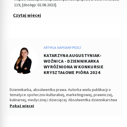
119, [dostęp: 02.08.2023].
Czytaj więcej
ARTYKUŁ NAPISANY PRZEZ
KATARZYNA AUGUSTYNIAK-
WOŹNICA - DZIENNIKARKA
WYRÓŻNIONA W KONKURSIE
KRYSZTAŁOWE PIÓRA 2024
Dziennikarka, absolwentka prawa. Autorka wielu publikacji o
tematyce społeczno-kulturalnej, marketingowej, prawniczej,
kulinarnej, medycznej i dziecięcej. Absolwentka dziennikarstwa
i komunikacji społecznej na Uniwersytecie Jagiellońskim i
Pokaż więcej
prawa na Uniwersytecie Opolskim. Prywatnie opiekunka kotki
Kici.