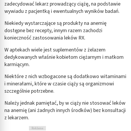
zadecydować lekarz prowadzący ciążę, na podstawie
kombinacji danych z różnych źródeł
wywiadu z pacjentką i ewentualnych wyników badań.
Rozwój i ulepszanie usług
Niekiedy wystarczające są produkty na anemię
Wykorzystywanie ograniczonych danych do
dostępne bez recepty, innym razem zachodzi
wyboru treści
konieczność zastosowania leków RX.
Funkcje specjalne IAB:
W aptekach wiele jest suplementów z żelazem
Użycie dokładnych danych geolokalizacyjnych
dedykowanych właśnie kobietom ciężarnym i matkom
Identyfikowanie urządzeń na podstawie
karmiącym.
aktywnie żądanych informacji
Niektóre z nich wzbogacone są dodatkowo witaminami
Cele przetwarzania inne niż IAB:
i minerałami, które w czasie ciąży są organizmowi
Niezbędne
szczególnie potrzebne.
Wydajność (Performance)
Należy jednak pamiętać, by w ciąży nie stosować leków
na anemię (ani żadnych innych środków) bez konsultacji
Reklama / śledzenie
z lekarzem.
Reklama