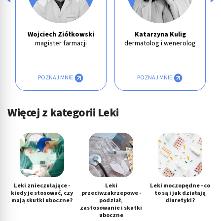
Wojciech Ziółkowski
Katarzyna Kulig
magister farmacji
dermatolog i wenerolog
POZNAJ MNIE
POZNAJ MNIE
Więcej z kategorii Leki
Leki znieczulające -
Leki
Leki moczopędne - co
kiedy je stosować, czy
przeciwzakrzepowe -
to są i jak działają
mają skutki uboczne?
podział,
diuretyki?
zastosowanie i skutki
uboczne