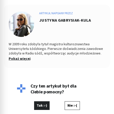
ARTYKUŁ NAPISANY PRZEZ
JUSTYNA GABRYSIAK-KULA
W 2009 roku zdobyła tytuł magistra kulturoznawstwa
Uniwersytetu Łódzkiego. Pierwsze doświadczenia zawodowe
zdobyła w Radiu Łódź, współtworząc audycje młodzieżowe.
Od kilku lat pracuje jako copywriter, specjalizując się w
Pokaż więcej
tematyce medycznej, kosmetycznej, parentingowej i w
dziedzinach pokrewnych. Napisała dotąd setki artykułów o
zdrowiu. Prywatnie wychowuje dzieci, pływa i czyta książki,
choć to właśnie pisanie było zawsze jej ulubionym zajęciem.
Czy ten artykuł był dla
Ciebie pomocny?
Tak :-)
Nie :-(