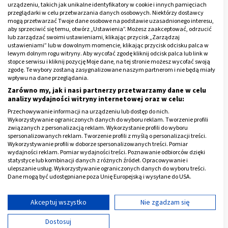
urządzeniu, takich jak unikalne identyfikatory w cookie i innych pamięciach
przeglądarki w celu przetwarzania danych osobowych. Niektórzy dostawcy
mogą przetwarzać Twoje dane osobowe na podstawie uzasadnionego interesu,
aby sprzeciwić się temu, otwórz „Ustawienia”. Możesz zaakceptować, odrzucić
lub zarządzać swoimi ustawieniami, klikając przycisk „Zarządzaj
ustawieniami” lub w dowolnym momencie, klikając przycisk odcisku palca w
lewym dolnym rogu witryny. Aby wycofać zgodę kliknij odcisk palca lub link w
stopce serwisu i kliknij pozycję Moje dane, na tej stronie możesz wycofać swoją
zgodę. Te wybory zostaną zasygnalizowane naszym partnerom i nie będą miały
wpływu na dane przeglądania.
Zarówno my, jak i nasi partnerzy przetwarzamy dane w celu
analizy wydajności witryny internetowej oraz w celu:
Przechowywanie informacji na urządzeniu lub dostęp do nich.
Wykorzystywanie ograniczonych danych do wyboru reklam. Tworzenie profili
związanych z personalizacją reklam. Wykorzystanie profili do wyboru
spersonalizowanych reklam. Tworzenie profili z myślą o personalizacji treści.
Wykorzystywanie profili w doborze spersonalizowanych treści. Pomiar
wydajności reklam. Pomiar wydajności treści. Poznawanie odbiorców dzięki
statystyce lub kombinacji danych z różnych źródeł. Opracowywanie i
Co brać na anemię w czasie ciąży i
ulepszanie usług. Wykorzystywanie ograniczonych danych do wyboru treści.
karmiąc piersią?
Dane mogą być udostępniane poza Unię Europejską i wysyłane do USA.
Twoja zgoda i polityka cookie dotyczą wyłącznie tej witryny/aplikacji.
Niedokrwistość jest dolegliwością dotykającą
Wyświetl listę partnerów (11 dostawców IAB)
Akceptuj wszystko
Nie zgadzam się
pacjentów w każdym wieku. Prawdopodobieństwo jej
Używamy Twoich danych w następujących celach:
Dostosuj
wystąpienia wzrasta jednak w przebiegu niektórych
Cele przetwarzania IAB: