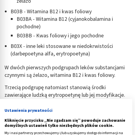
żelazo
B03B - Witamina B12 i kwas foliowy
B03BA - Witamina B12 (cyjanokobalamina i
pochodne)
B03BB - Kwas foliowy i jego pochodne
B03X - inne leki stosowane w niedokrwistości
(darbepoetyna alfa, erytropoetyna)
W dwóch pierwszych podgrupach leków substancjami
czynnymi są żelazo, witamina B12 i kwas foliowy.
Trzecią podgrupę natomiast stanowią środki
zawierające ludzką erytropoetynę lub jej modyfikacje.
Jest to hormon stymulujący produkcję i namnażanie
Ustawienia prywatności
czerwonych krwinek. Ich przyjmowane zaleca się przy
Kliknięcie przycisku „Nie zgadzam się” powoduje zachowanie
zaburzeniach pracy układu krwiotwórczego.
domyślnych ustawień tylko niezbędnych plików cookie.
My i nasi partnerzy przechowujemy i/lub uzyskujemy dostęp do informacji na
Reklama