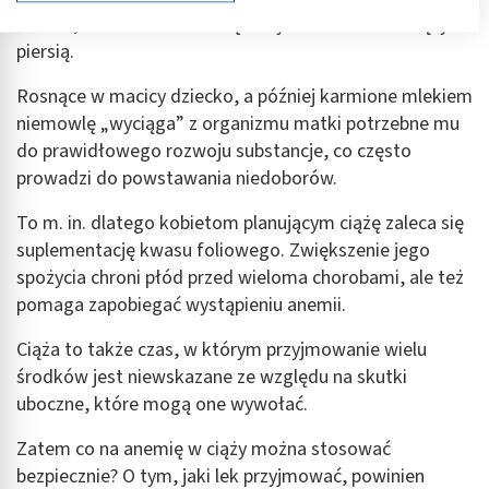
chorób, a także u kobiet ciężarnych i matek karmiących
Przechowywanie informacji na urządzeniu lub
piersią.
dostęp do nich
Rosnące w macicy dziecko, a później karmione mlekiem
Wykorzystywanie ograniczonych danych do
wyboru reklam
niemowlę „wyciąga” z organizmu matki potrzebne mu
do prawidłowego rozwoju substancje, co często
Tworzenie profili w celu spersonalizowanych
prowadzi do powstawania niedoborów.
reklam
To m. in. dlatego kobietom planującym ciążę zaleca się
Wykorzystanie profili do wyboru
spersonalizowanych reklam
suplementację kwasu foliowego. Zwiększenie jego
spożycia chroni płód przed wieloma chorobami, ale też
Tworzenie profili w celu personalizacji treści
pomaga zapobiegać wystąpieniu anemii.
Wykorzystywanie profili w celu doboru
Ciąża to także czas, w którym przyjmowanie wielu
spersonalizowanych treści
środków jest niewskazane ze względu na skutki
Pomiar efektywności reklam
uboczne, które mogą one wywołać.
Pomiar efektywności treści
Zatem co na anemię w ciąży można stosować
bezpiecznie? O tym, jaki lek przyjmować, powinien
Rozumienie odbiorców dzięki statystyce lub