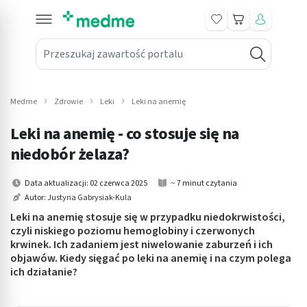
Koszyk
Przeszukaj zawartość portalu
in submenu: Leki na receptę
win submenu: Zdrowie
Medme
Zdrowie
Leki
Leki na anemię
win submenu: Suplementy
Leki na anemię - co stosuje się na
win submenu: Mama i dziecko
niedobór żelaza?
win submenu: Kosmetyki
Data aktualizacji: 02 czerwca 2025
~ 7 minut czytania
Autor:
Justyna Gabrysiak-Kula
win submenu: Higiena
Leki na anemię stosuje się w przypadku niedokrwistości,
czyli niskiego poziomu hemoglobiny i czerwonych
win submenu: Sprzęt medyczny
krwinek. Ich zadaniem jest niwelowanie zaburzeń i ich
objawów. Kiedy sięgać po leki na anemię i na czym polega
win submenu: Intymne
ich działanie?
win submenu: Wellness