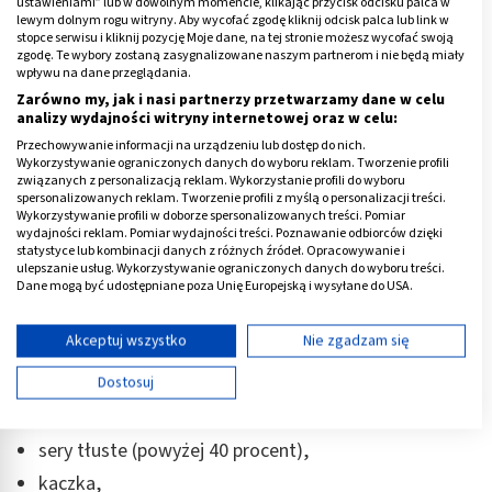
ustawieniami” lub w dowolnym momencie, klikając przycisk odcisku palca w
lewym dolnym rogu witryny. Aby wycofać zgodę kliknij odcisk palca lub link w
Co podnosi cholesterol?
stopce serwisu i kliknij pozycję Moje dane, na tej stronie możesz wycofać swoją
zgodę. Te wybory zostaną zasygnalizowane naszym partnerom i nie będą miały
wpływu na dane przeglądania.
Sprawdźmy, co jest na czarnej liście produktów
Zarówno my, jak i nasi partnerzy przetwarzamy dane w celu
zakazanych do jedzenia dla osób z wysokim stężeniem
analizy wydajności witryny internetowej oraz w celu:
cholesterolu. Jakie zasady ma taka dieta? Przede
Przechowywanie informacji na urządzeniu lub dostęp do nich.
Wykorzystywanie ograniczonych danych do wyboru reklam. Tworzenie profili
wszystkim wyeliminować należy takie produkty, jak:
związanych z personalizacją reklam. Wykorzystanie profili do wyboru
spersonalizowanych reklam. Tworzenie profili z myślą o personalizacji treści.
Wykorzystywanie profili w doborze spersonalizowanych treści. Pomiar
frytki i ziemniaki smażone w głębokim oleju,
wydajności reklam. Pomiar wydajności treści. Poznawanie odbiorców dzięki
hamburgery,
statystyce lub kombinacji danych z różnych źródeł. Opracowywanie i
ulepszanie usług. Wykorzystywanie ograniczonych danych do wyboru treści.
pełne mleko,
Dane mogą być udostępniane poza Unię Europejską i wysyłane do USA.
Twoja zgoda i polityka cookie dotyczą wyłącznie tej witryny/aplikacji.
śmietana,
Wyświetl listę partnerów (11 dostawców IAB)
Akceptuj wszystko
Nie zgadzam się
masło,
Używamy Twoich danych w następujących celach:
mleko skondensowane,
Dostosuj
Cele przetwarzania IAB:
zabielacze do kawy,
Przechowywanie informacji na urządzeniu lub
dostęp do nich
sery tłuste (powyżej 40 procent),
kaczka,