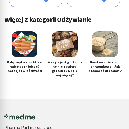
Więcej z kategorii Odżywianie
Ryby wędzone - które
W czym jest gluten, a
Dawkowanie ziemi
najsmaczniejsze?
co nie zawiera
okrzemkowej. Jak
Rodzaje i właściwości
glutenu? Gdzie
stosować diatomit?
najwięcej?
Pharma Partner sp. z o.o.