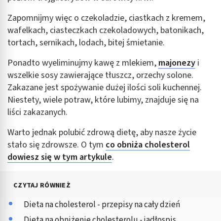
Wykorzystywanie ograniczonych danych do
wyboru treści
Zapomnijmy więc o czekoladzie, ciastkach z kremem,
Funkcje specjalne IAB:
wafelkach, ciasteczkach czekoladowych, batonikach,
tortach, sernikach, lodach, bitej śmietanie.
Użycie dokładnych danych geolokalizacyjnych
Ponadto wyeliminujmy kawę z mlekiem,
majonezy
i
Identyfikowanie urządzeń na podstawie
aktywnie żądanych informacji
wszelkie sosy zawierające tłuszcz, orzechy solone.
Zakazane jest spożywanie dużej ilości soli kuchennej.
Cele przetwarzania inne niż IAB:
Niestety, wiele potraw, które lubimy, znajduje się na
Niezbędne
liści zakazanych.
Wydajność (Performance)
Warto jednak polubić zdrową dietę, aby nasze życie
stało się zdrowsze. O tym
co obniża cholesterol
Reklama / śledzenie
dowiesz się w tym artykule
.
CZYTAJ RÓWNIEŻ
Dieta na cholesterol - przepisy na cały dzień
Dieta na obniżenie cholesterolu - jadłospis