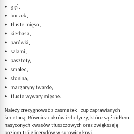
Wykorzystywanie ograniczonych danych do
wyboru reklam
gęś,
boczek,
Tworzenie profili w celu spersonalizowanych
reklam
tłuste mięso,
kiełbasa,
Wykorzystanie profili do wyboru
spersonalizowanych reklam
parówki,
salami,
Tworzenie profili w celu personalizacji treści
pasztety,
Wykorzystywanie profili w celu doboru
smalec,
spersonalizowanych treści
słonina,
Pomiar efektywności reklam
margaryny twarde,
Pomiar efektywności treści
tłuste wywary mięsne.
Rozumienie odbiorców dzięki statystyce lub
Należy zrezygnować z zasmażek i zup zaprawianych
kombinacji danych z różnych źródeł
śmietaną. Również cukrów i słodyczy, które są źródłem
Rozwój i ulepszanie usług
nasyconych kwasów tłuszczowych oraz zwiększają
poziom trójglicerydów w surowicy krwi.