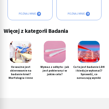
POZNAJ MNIE
POZNAJ MNIE
Więcej z kategorii Badania
Ile ważne jest
Wymaz z odbytu - jak
Co to jest badanie LDH
skierowanie na
jest pobierany i w
i kiedy je wykonać?
badanie krwi?
jakim celu?
Sprawdź, co
Morfologia i inne
oznaczają wyniki