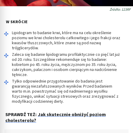
Źródło: 123RF
W SKRÓCIE
Lipidogram to badanie krwi, które ma na celu określenie
poziomu we krwi cholesterolu całkowitego i jego frakcji oraz
kwasów tłuszczowych, które znane są pod nazwą
trójglicerydów.
Zaleca się badanie lipidogramu profilaktycznie co pięć lat już
od 20. roku. Szczególnie rekomenduje się to badanie:
kobietom po 45. roku życia, mężczyznom po 35. roku życia,
cukrzykom, palaczom i osobom cierpiącym na nadciśnienie
tętnicze.
Tylko odpowiednie przygotowanie do badania jest
gwarancją niezafałszowanych wyników. Przed badaniem
warto m.in. powstrzymać się od nadmiernego wysiłku
fizycznego, unikać sytuacji stresowych oraz zrezygnować z
modyfikacji codziennej diety.
SPRAWDŹ TEŻ:
Jak skutecznie obniżyć poziom
cholesterolu?