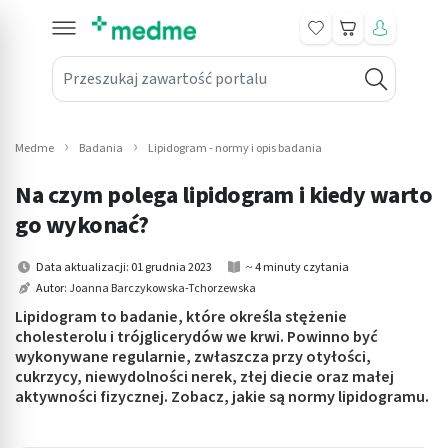
Koszyk
Przeszukaj zawartość portalu
in submenu: Leki na receptę
win submenu: Zdrowie
Medme
Badania
Lipidogram - normy i opis badania
win submenu: Suplementy
Na czym polega lipidogram i kiedy warto
win submenu: Mama i dziecko
go wykonać?
win submenu: Kosmetyki
Data aktualizacji: 01 grudnia 2023
~ 4 minuty czytania
Autor:
Joanna Barczykowska-Tchorzewska
win submenu: Higiena
Lipidogram to badanie, które określa stężenie
cholesterolu i trójglicerydów we krwi. Powinno być
win submenu: Sprzęt medyczny
wykonywane regularnie, zwłaszcza przy otyłości,
cukrzycy, niewydolności nerek, złej diecie oraz małej
win submenu: Intymne
aktywności fizycznej. Zobacz, jakie są normy lipidogramu.
win submenu: Wellness