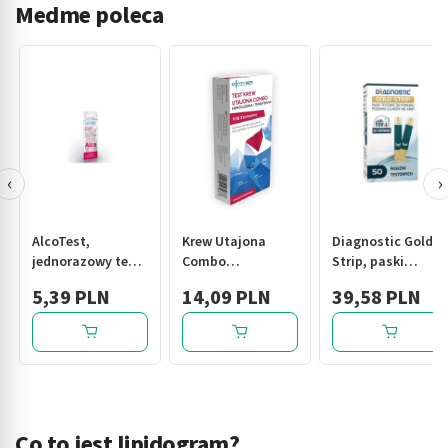
Medme poleca
‹
›
AlcoTest,
Krew Utajona
Diagnostic Gold
jednorazowy test
Combo
Strip, paski
do badania
(hemoglobina +
testowe do
5,39 PLN
14,09 PLN
39,58 PLN
alkoholu, 1 szt.
transferyna), test
pomiaru poziomu
diagnostyczny, 1
glukozy we krwi,
szt.
50 szt.
Co to jest lipidogram?