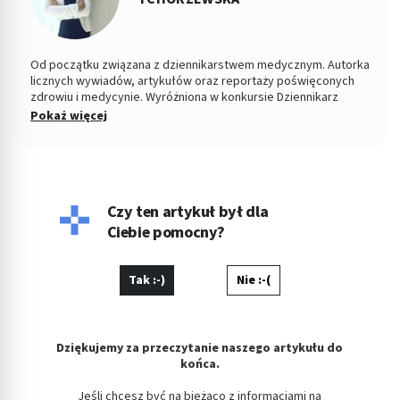
Od początku związana z dziennikarstwem medycznym. Autorka
licznych wywiadów, artykułów oraz reportaży poświęconych
zdrowiu i medycynie. Wyróżniona w konkursie Dziennikarz
Medyczny Roku 2015 przez Stowarzyszenie Dziennikarze dla
Pokaż więcej
Zdrowia. W latach 2009-2010 związana z Gazetą Wyborczą, od
2010 do 2015 roku odpowiadała za dział zdrowie w serwisach i
dzienniku „Polska The Times. Dziennik Łódzki”. Od 2016 roku
związana z Medme.pl, jako redaktor naczelna portalu i
wiceprezes spółki Pharma Partner.
Czy ten artykuł był dla
Ciebie pomocny?
Tak :-)
Nie :-(
Dziękujemy za przeczytanie naszego artykułu do
końca.
Jeśli chcesz być na bieżąco z informacjami na