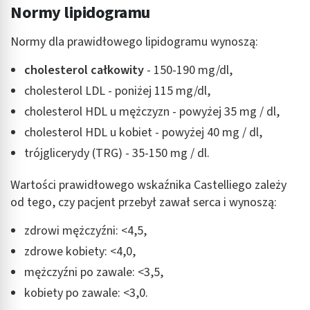
Normy lipidogramu
Wykorzystywanie profili w celu doboru
spersonalizowanych treści
Normy dla prawidłowego lipidogramu wynoszą:
Pomiar efektywności reklam
cholesterol całkowity
- 150-190 mg/dl,
Pomiar efektywności treści
cholesterol LDL - poniżej 115 mg/dl,
cholesterol HDL u mężczyzn - powyżej 35 mg / dl,
Rozumienie odbiorców dzięki statystyce lub
kombinacji danych z różnych źródeł
cholesterol HDL u kobiet - powyżej 40 mg / dl,
Rozwój i ulepszanie usług
trójglicerydy (TRG) - 35-150 mg / dl.
Wykorzystywanie ograniczonych danych do
Wartości prawidłowego wskaźnika Castelliego zależy
wyboru treści
od tego, czy pacjent przebył zawał serca i wynoszą:
Funkcje specjalne IAB:
zdrowi mężczyźni: <4,5,
Użycie dokładnych danych geolokalizacyjnych
zdrowe kobiety: <4,0,
Identyfikowanie urządzeń na podstawie
mężczyźni po zawale: <3,5,
aktywnie żądanych informacji
kobiety po zawale: <3,0.
Cele przetwarzania inne niż IAB: