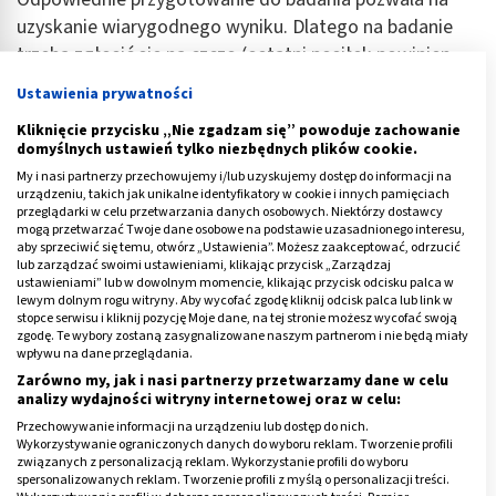
uzyskanie wiarygodnego wyniku. Dlatego na badanie
trzeba zgłosić się na czczo (ostatni posiłek powinien
być zjedzony 12 godzin wcześniej). Przeddzień badania
Ustawienia prywatności
trzeba powstrzymać się od picia
alkoholu
i
Kliknięcie przycisku „Nie zgadzam się” powoduje zachowanie
intensywnego wysiłku fizycznego. Warto również
domyślnych ustawień tylko niezbędnych plików cookie.
postawić na relaks i postarać się unikać sytuacji
My i nasi partnerzy przechowujemy i/lub uzyskujemy dostęp do informacji na
stresowych.
urządzeniu, takich jak unikalne identyfikatory w cookie i innych pamięciach
przeglądarki w celu przetwarzania danych osobowych. Niektórzy dostawcy
mogą przetwarzać Twoje dane osobowe na podstawie uzasadnionego interesu,
Na kilka dni przed badaniem nie powinno się
aby sprzeciwić się temu, otwórz „Ustawienia”. Możesz zaakceptować, odrzucić
modyfikować normalnej diety i nagłe wprowadzać diet
lub zarządzać swoimi ustawieniami, klikając przycisk „Zarządzaj
ustawieniami” lub w dowolnym momencie, klikając przycisk odcisku palca w
niskotłuszczowych, głodówek i diet
lewym dolnym rogu witryny. Aby wycofać zgodę kliknij odcisk palca lub link w
wysokotłuszczowych.
stopce serwisu i kliknij pozycję Moje dane, na tej stronie możesz wycofać swoją
zgodę. Te wybory zostaną zasygnalizowane naszym partnerom i nie będą miały
wpływu na dane przeglądania.
Na 3 tygodnie przed badaniem lekarz zaleci
Zarówno my, jak i nasi partnerzy przetwarzamy dane w celu
odstawienie leków regulujących gospodarkę lipidową
analizy wydajności witryny internetowej oraz w celu:
organizmu. Przez 3 tygodnie warto też wstrzymać się z
Przechowywanie informacji na urządzeniu lub dostęp do nich.
Wykorzystywanie ograniczonych danych do wyboru reklam. Tworzenie profili
lipidogramem, jeśli przeszliśmy jakąś infekcję.
związanych z personalizacją reklam. Wykorzystanie profili do wyboru
spersonalizowanych reklam. Tworzenie profili z myślą o personalizacji treści.
Profil lipidowy wykonuje się w godzinach porannych, a