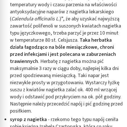
temperatury wody i czasu parzenia na właściwości
antyoksydacyjne naparów z nagietka lekarskiego
(
Calendula officinalis L.
)”, że aby uzyskać najwyższą
zawartość polifenoli w suszonych kwiatach nagietka
typu języczkowego, trzeba parzyć je przez 10 minut
w temperaturze 80 st. Celsjusza.
Taka herbatka
działa łagodząco na bóle miesiączkowe, chroni
przed infekcjami i jest polecana w zaburzeniach
trawiennych
. Herbatę z nagietka można pić
maksymalnie 3 razy w ciągu doby, najlepiej kilka dni
przed spodziewaną miesiączką. Taki napar jest
niezwykle prosty w przygotowaniu. Wystarczy łyżkę
suszu z kwiatów nagietka zalać ok. 400 ml wrzącej
wody i odstawić pod przykryciem na ok. pół godziny.
Następnie należy przecedzić napój i pić godzinę przed
posiłkiem.
syrop z nagietka
- rzekomo tego typu napój ceniła
sobie księżna Izabela Czartoryska, która co roku