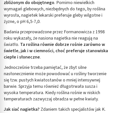
zbliżonym do obojętnego
. Pomimo niewielkich
wymagań glebowych, niezbędnych do tego, by roślina
wyrosła, nagietek lekarski preferuje gleby wilgotne i
żyzne, o pH 6,5-7,0.
Badania przeprowadzone przez Formanowicza z 1998
roku wykazały, że nasiona nagietka nie reagują na
światło.
Ta roślina równie dobrze rośnie zarówno w
świetle, jak i w ciemności, choć preferuje stanowiska
ciepłe i słoneczne
.
Jednocześnie trzeba pamiętać, że zbyt silne
nasłonecznienie może powodować u rośliny tworzenie
się tzw. pustych kwiatostanów o mniej intensywnej
barwie. Sprzyja temu również długotrwała susza i
wysoka temperatura. Kiedy roślina rośnie w niskich
temperaturach zazwyczaj obradza w pełne kwiaty.
Jak siać nagietka?
Zdaniem takich specjalistów jak K.