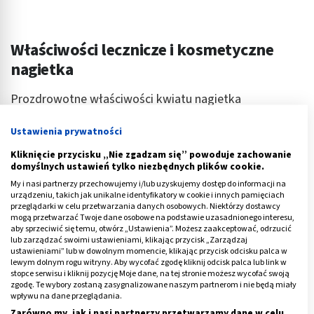
Właściwości lecznicze i kosmetyczne
nagietka
Prozdrowotne właściwości kwiatu nagietka
dostrzeżone zostały już w starożytności. Na ich temat
Ustawienia prywatności
rozpisywali się tacy wielcy tamtych czasów jak:
Teofrast, Dioskurides czy Pliniusz.
Kliknięcie przycisku „Nie zgadzam się” powoduje zachowanie
domyślnych ustawień tylko niezbędnych plików cookie.
W średniowieczu nagietek był chętnie uprawiany w
My i nasi partnerzy przechowujemy i/lub uzyskujemy dostęp do informacji na
urządzeniu, takich jak unikalne identyfikatory w cookie i innych pamięciach
ogrodach przyklasztornych. Czasy odrodzenia to
przeglądarki w celu przetwarzania danych osobowych. Niektórzy dostawcy
moment, gdy nagietek staje się środkiem polecanym
mogą przetwarzać Twoje dane osobowe na podstawie uzasadnionego interesu,
aby sprzeciwić się temu, otwórz „Ustawienia”. Możesz zaakceptować, odrzucić
na tzw. chorobę żółci i ciężkie oddychanie. Tę roślinę
lub zarządzać swoimi ustawieniami, klikając przycisk „Zarządzaj
rekomendował wówczas Szymon Syreniusz.
ustawieniami” lub w dowolnym momencie, klikając przycisk odcisku palca w
lewym dolnym rogu witryny. Aby wycofać zgodę kliknij odcisk palca lub link w
stopce serwisu i kliknij pozycję Moje dane, na tej stronie możesz wycofać swoją
Nagietka bardzo chętnie wykorzystywała również
zgodę. Te wybory zostaną zasygnalizowane naszym partnerom i nie będą miały
znana XII-wieczna mniszka, święta Hildegarda.
wpływu na dane przeglądania.
Zarówno my, jak i nasi partnerzy przetwarzamy dane w celu