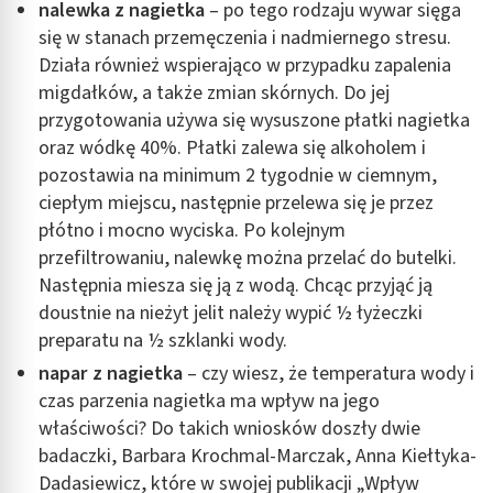
nalewka z nagietka
– po tego rodzaju wywar sięga
się w stanach przemęczenia i nadmiernego stresu.
Działa również wspierająco w przypadku zapalenia
migdałków, a także zmian skórnych. Do jej
przygotowania używa się wysuszone płatki nagietka
oraz wódkę 40%. Płatki zalewa się alkoholem i
pozostawia na minimum 2 tygodnie w ciemnym,
ciepłym miejscu, następnie przelewa się je przez
płótno i mocno wyciska. Po kolejnym
przefiltrowaniu, nalewkę można przelać do butelki.
Następnia miesza się ją z wodą. Chcąc przyjąć ją
doustnie na nieżyt jelit należy wypić ½ łyżeczki
preparatu na ½ szklanki wody.
napar z nagietka
– czy wiesz, że temperatura wody i
czas parzenia nagietka ma wpływ na jego
właściwości? Do takich wniosków doszły dwie
badaczki, Barbara Krochmal-Marczak, Anna Kiełtyka-
Dadasiewicz, które w swojej publikacji „Wpływ