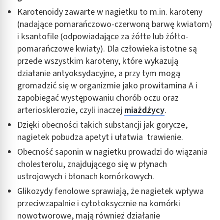
Karotenoidy zawarte w nagietku to m.in. karoteny
Identyfikowanie urządzeń na podstawie
(nadające pomarańczowo-czerwoną barwę kwiatom)
aktywnie żądanych informacji
i ksantofile (odpowiadające za żółte lub żółto-
Cele przetwarzania inne niż IAB:
pomarańczowe kwiaty). Dla człowieka istotne są
Niezbędne
przede wszystkim karoteny, które wykazują
działanie antyoksydacyjne, a przy tym mogą
Wydajność (Performance)
gromadzić się w organizmie jako prowitamina A i
zapobiegać występowaniu chorób oczu oraz
Reklama / śledzenie
arteriosklerozie, czyli inaczej
miażdżycy
.
Dzięki obecności takich substancji jak gorycze,
nagietek pobudza apetyt i ułatwia trawienie.
Obecność saponin w nagietku prowadzi do wiązania
cholesterolu, znajdującego się w płynach
ustrojowych i błonach komórkowych.
Glikozydy fenolowe sprawiają, że nagietek wpływa
przeciwzapalnie i cytotoksycznie na komórki
nowotworowe, mają również działanie