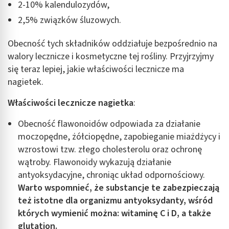
2-10% kalendulozydów,
Wykorzystanie profili do wyboru
2,5% związków śluzowych.
spersonalizowanych reklam
Tworzenie profili w celu personalizacji treści
Obecność tych składników oddziałuje bezpośrednio na
walory lecznicze i kosmetyczne tej rośliny. Przyjrzyjmy
Wykorzystywanie profili w celu doboru
się teraz lepiej, jakie właściwości lecznicze ma
spersonalizowanych treści
nagietek.
Pomiar efektywności reklam
Właściwości lecznicze nagietka
:
Pomiar efektywności treści
Obecność flawonoidów odpowiada za działanie
Rozumienie odbiorców dzięki statystyce lub
moczopędne, żółciopędne, zapobieganie miażdżycy i
kombinacji danych z różnych źródeł
wzrostowi tzw. złego cholesterolu oraz ochronę
wątroby. Flawonoidy wykazują działanie
Rozwój i ulepszanie usług
antyoksydacyjne, chroniąc układ odpornościowy.
Wykorzystywanie ograniczonych danych do
Warto wspomnieć, że substancje te zabezpieczają
wyboru treści
też istotne dla organizmu antyoksydanty, wśród
Funkcje specjalne IAB:
których wymienić można: witaminę C i D, a także
glutatio
n.
Użycie dokładnych danych geolokalizacyjnych