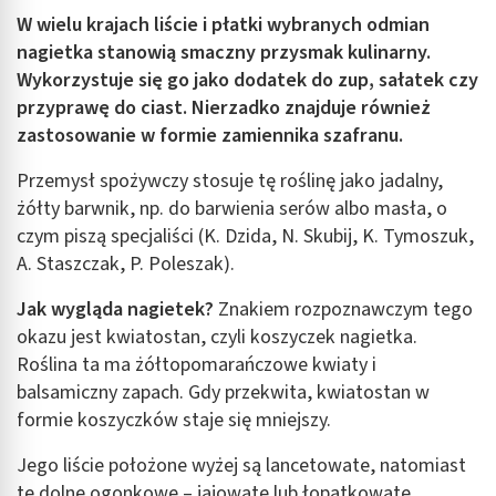
W wielu krajach liście i płatki wybranych odmian
nagietka stanowią smaczny przysmak kulinarny.
Wykorzystuje się go jako dodatek do zup, sałatek czy
przyprawę do ciast. Nierzadko znajduje również
zastosowanie w formie zamiennika szafranu.
Przemysł spożywczy stosuje tę roślinę jako jadalny,
żółty barwnik, np. do barwienia serów albo masła, o
czym piszą specjaliści (K. Dzida, N. Skubij, K. Tymoszuk,
A. Staszczak, P. Poleszak).
Jak wygląda nagietek?
Znakiem rozpoznawczym tego
okazu jest kwiatostan, czyli koszyczek nagietka.
Roślina ta ma żółtopomarańczowe kwiaty i
balsamiczny zapach. Gdy przekwita, kwiatostan w
formie koszyczków staje się mniejszy.
Jego liście położone wyżej są lancetowate, natomiast
te dolne ogonkowe – jajowate lub łopatkowate.