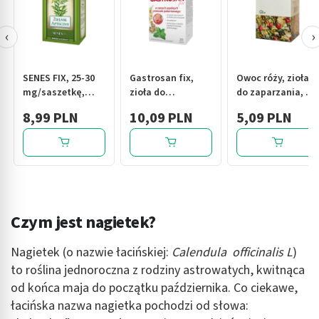
‹
›
SENES FIX, 25-30
Gastrosan fix,
Owoc róży, zioła
mg/saszetkę,
zioła do
do zaparzania, 50
zioła do
zaparzania w
g (Flos)
8,99 PLN
10,09 PLN
5,09 PLN
zaparzania, 30 szt
saszetkach, 2 g,
20 szt.
Czym jest nagietek?
Nagietek (o nazwie łacińskiej:
Calendula officinalis L
)
to roślina jednoroczna z rodziny astrowatych, kwitnąca
od końca maja do początku października. Co ciekawe,
łacińska nazwa nagietka pochodzi od słowa: