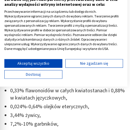
Stosowała go m.in. do leczenia zatruć pokarmowych i
analizy wydajności witryny internetowej oraz w celu:
zwalczania bólów żołądka. W jej rękopisach znaleźć
Przechowywanie informacji na urządzeniu lub dostęp do nich.
można takie sformułowanie na temat tej rośliny:
Wykorzystywanie ograniczonych danych do wyboru reklam. Tworzenie profili
„nagietek truciznę rozpędzi i oczyści wnętrzności”.
związanych z personalizacją reklam. Wykorzystanie profili do wyboru
spersonalizowanych reklam. Tworzenie profili z myślą o personalizacji treści.
Wykorzystywanie profili w doborze spersonalizowanych treści. Pomiar
Ich obserwacje bliskie są tym współczesnym.
Nagietek
wydajności reklam. Pomiar wydajności treści. Poznawanie odbiorców dzięki
statystyce lub kombinacji danych z różnych źródeł. Opracowywanie i
lekarski charakteryzuje się bardzo bogatym składem.
ulepszanie usług. Wykorzystywanie ograniczonych danych do wyboru treści.
Trzema dominującymi składnikami tego surowca są:
Dane mogą być udostępniane poza Unię Europejską i wysyłane do USA.
terpeny,
flawonoidy
oraz
karotenoidy
. Badacze
Twoja zgoda i polityka cookie dotyczą wyłącznie tej witryny/aplikacji.
Nurzyńska-Wierdak i Pacek opisali również zawartość
Wyświetl listę partnerów (11 dostawców IAB)
Akceptuj wszystko
Nie zgadzam się
procentową kwiatów nagietka, które zawierają:
Używamy Twoich danych w następujących celach:
Dostosuj
Cele przetwarzania IAB:
1,5-3% karotenoidów,
Przechowywanie informacji na urządzeniu lub
0,33% flawonoidów w całych kwiatostanach i 0,88%
dostęp do nich
w kwiatach języczkowych,
Wykorzystywanie ograniczonych danych do
0,024%-0,64% olejków eterycznych,
wyboru reklam
3,44% żywicy,
Tworzenie profili w celu spersonalizowanych
7,2%-10% garbników,
reklam