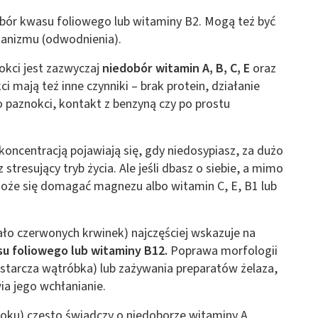
obór kwasu foliowego lub witaminy B2. Mogą też być
ganizmu (odwodnienia).
okci jest zazwyczaj
niedobór witamin A, B, C, E
oraz
 mają też inne czynniki – brak protein, działanie
paznokci, kontakt z benzyną czy po prostu
 koncentracją pojawiają się, gdy niedosypiasz, za dużo
stresujący tryb życia. Ale jeśli dbasz o siebie, a mimo
może się domagać magnezu albo witamin C, E, B1 lub
ało czerwonych krwinek) najczęściej wskazuje na
u foliowego lub witaminy B12.
Poprawa morfologii
starcza wątróbka) lub zażywania preparatów żelaza,
ia jego wchłanianie.
oku) często świadczy o niedoborze witaminy A,