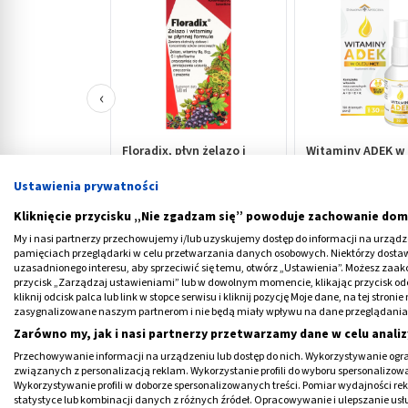
‹
Floradix, płyn żelazo i
Witaminy ADEK w 
witaminy, 500 ml
MCT, spray, 30 ml,
Ustawienia prywatności
aplikatorem
61,69 PLN
43,09 PLN
Kliknięcie przycisku „Nie zgadzam się” powoduje zachowanie dom
My i nasi partnerzy przechowujemy i/lub uzyskujemy dostęp do informacji na urządzen
pamięciach przeglądarki w celu przetwarzania danych osobowych. Niektórzy dost
uzasadnionego interesu, aby sprzeciwić się temu, otwórz „Ustawienia”. Możesz zaa
przycisk „Zarządzaj ustawieniami” lub w dowolnym momencie, klikając przycisk od
kliknij odcisk palca lub link w stopce serwisu i kliknij pozycję Moje dane, na tej str
zasygnalizowane naszym partnerom i nie będą miały wpływu na dane przeglądania
Przyczyny niedoboru witamin
Zarówno my, jak i nasi partnerzy przetwarzamy dane w celu analiz
Przechowywanie informacji na urządzeniu lub dostęp do nich. Wykorzystywanie ogra
Boli Cię głowa? Drży powieka? Miewasz nocn
związanych z personalizacją reklam. Wykorzystanie profili do wyboru spersonalizowany
Wykorzystywanie profili w doborze spersonalizowanych treści. Pomiar wydajności re
mu konkretnych
witamin
lub minerałów.
statystyce lub kombinacji danych z różnych źródeł. Opracowywanie i ulepszanie us