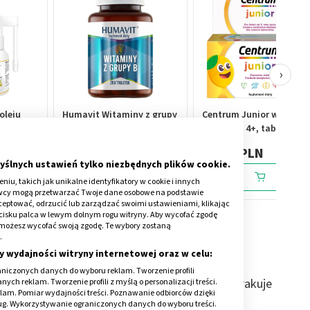
›
oleju
Humavit Witaminy z grupy
Centrum Junior witamin
butel.z
B, tabletki, 250 szt.
dla dzieci 4+, tabletki do
ssania, 30 szt.
16,99 PLN
37,19 PLN
yślnych ustawień tylko niezbędnych plików cookie.
iu, takich jak unikalne identyfikatory w cookie i innych
awcy mogą przetwarzać Twoje dane osobowe na podstawie
kceptować, odrzucić lub zarządzać swoimi ustawieniami, klikając
cisku palca w lewym dolnym rogu witryny. Aby wycofać zgodę
onie możesz wycofać swoją zgodę. Te wybory zostaną
.
y wydajności witryny internetowej oraz w celu:
niczonych danych do wyboru reklam. Tworzenie profili
e skurcze łydek? Tak organizm daje znać, że brakuje
ch reklam. Tworzenie profili z myślą o personalizacji treści.
klam. Pomiar wydajności treści. Poznawanie odbiorców dzięki
ług. Wykorzystywanie ograniczonych danych do wyboru treści.