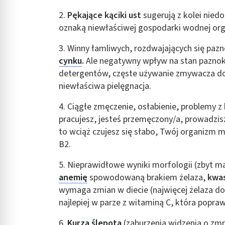
2.
Pękające kąciki ust
sugerują z kolei nied
oznaką niewłaściwej gospodarki wodnej or
3. Winny łamliwych, rozdwajających się pazn
cynku
.
Ale negatywny wpływ na stan paznokci
detergentów, częste używanie zmywacza do 
niewłaściwa pielęgnacja.
4. Ciągłe zmęczenie, osłabienie, problemy z
pracujesz, jesteś przemęczony/a, prowadzisz 
to wciąż czujesz się słabo, Twój organizm 
B2.
5. Nieprawidłowe wyniki morfologii (zbyt m
anemię
spowodowaną brakiem żelaza,
kwas
wymaga zmian w diecie (najwięcej żelaza do
najlepiej w parze z witaminą C, która popraw
6.
Kurza ślepota
(zaburzenia widzenia o zmr