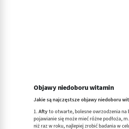
Rozumienie odbiorców dzięki statystyce lub kombinacji danych
Rozwój i ulepszanie usług
Wykorzystywanie ograniczonych danych do wyboru treści
Funkcje specjalne IAB:
Użycie dokładnych danych geolokalizacyjnych
Identyfikowanie urządzeń na podstawie aktywnie żądanych inf
Cele przetwarzania inne niż IAB:
Niezbędne
Objawy niedoboru witamin
Wydajność (Performance)
Jakie są najczęstsze objawy niedoboru wi
Reklama / śledzenie
1.
Afty
to otwarte, bolesne owrzodzenia na bł
pojawianie się może mieć różne podłoża, m.
niż raz w roku, najlepiej zrobić badania w c