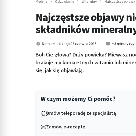
Medme
Odżywianie
Witaminy
Najczęstsze objawy
in submenu: Wellness
Najczęstsze objawy ni
składników mineraln
Data aktualizacji: 16 czerwca 2026
~ 3 minuty czy
Boli Cię głowa? Drży powieka? Miewasz no
brakuje mu konkretnych witamin lub miner
się, jak się objawiają.
W czym możemy Ci pomóc?
Umów teleporadę ze specjalistą
Zamów e-receptę