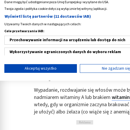
Dane mogą być udostępniane poza Unię Europejską i wysyłane do USA.
Najczęściej takie objawy spowodowane są n
Twoja zgoda i polityka cookie dotyczą wyłącznie tej witryny/aplikacji.
magnezu lub selenu. Problem nosi nazwę
hi
Wyświetl listę partnerów (11 dostawców IAB)
preparatów magnezowych (najlepiej w połąc
Używamy Twoich danych w następujących celach:
o produkty zawierające magnez (np. picie du
Cele przetwarzania IAB:
Jeśli nie masz podejrzeń, że brakuje Ci ma
Przechowywanie informacji na urządzeniu lub dostęp do nich
może to być tik nerwowy wywołany stresem
Wykorzystywanie ograniczonych danych do wyboru reklam
Nawracające infekcje świadczą o obniżonej 
niedoborów witaminy C, A (retinolu), magn
Tworzenie profili w celu spersonalizowanych reklam
Akceptuj wszystko
Nie zgadzam si
diecie. Warto jeść: grejpfruty, cytryny, miód
Wykorzystanie profili do wyboru spersonalizowanych reklam
czarnego bzu.
Tworzenie profili w celu personalizacji treści
Wypadanie, rozdwajanie się włosów może b
nadmiarem witaminy A lub brakiem
witamin
Wykorzystywanie profili w celu doboru spersonalizowanych tre
wtedy, gdy w organizmie zaczyna brakować c
je ułożyć) albo żelaza (co wiąże się z anemią
Pomiar efektywności reklam
Pomiar efektywności treści
Reklama