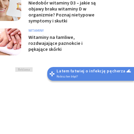
Niedobór witaminy D3 – jakie są
objawy braku witaminy D w
organizmie? Poznaj nietypowe
symptomy i skutki
WITAMINY
Witaminy na łamliwe,
rozdwajające paznokcie i
pękające skórki
Reklama
Latem łatwiej o infekcję pęcherza 🌊
Robisz ten błąd?