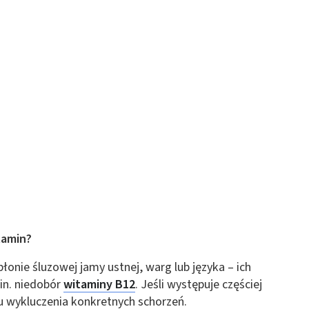
 z różnych źródeł
ormacji
tamin?
onie śluzowej jamy ustnej, warg lub języka – ich
in. niedobór
witaminy B12
. Jeśli występuje częściej
elu wykluczenia konkretnych schorzeń.