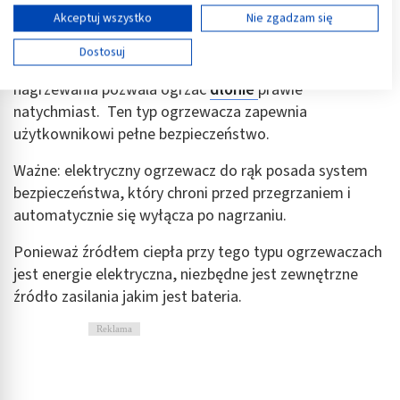
a szybko poczuje się ciepło. Elektryczne ogrzewacze
Wyświetl listę partnerów (11 dostawców IAB)
Akceptuj wszystko
Nie zgadzam się
wykonane są z reguły z przyjemnych materiałów,
Używamy Twoich danych w następujących celach:
miłych w dotyku, a jednocześnie wytrzymałych i
Dostosuj
Cele przetwarzania IAB:
bezpiecznych. To właśnie system szybkiego
nagrzewania pozwala ogrzać
dłonie
prawie
Przechowywanie informacji na urządzeniu lub
dostęp do nich
natychmiast. Ten typ ogrzewacza zapewnia
użytkownikowi pełne bezpieczeństwo.
Wykorzystywanie ograniczonych danych do
wyboru reklam
Ważne: elektryczny ogrzewacz do rąk posada system
bezpieczeństwa, który chroni przed przegrzaniem i
Tworzenie profili w celu spersonalizowanych
reklam
automatycznie się wyłącza po nagrzaniu.
Wykorzystanie profili do wyboru
Ponieważ źródłem ciepła przy tego typu ogrzewaczach
spersonalizowanych reklam
jest energie elektryczna, niezbędne jest zewnętrzne
źródło zasilania jakim jest bateria.
Tworzenie profili w celu personalizacji treści
Reklama
Wykorzystywanie profili w celu doboru
spersonalizowanych treści
Pomiar efektywności reklam