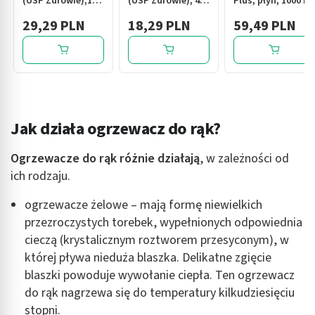
(USP Zdrowie),120
(USP Zdrowie), 40
Plus, płyn, 1000 ml
szt
szt
29,29 PLN
18,29 PLN
59,49 PLN
Jak działa ogrzewacz do rąk?
Ogrzewacze do rąk różnie działają
, w zależności od
ich rodzaju.
ogrzewacze żelowe – mają formę niewielkich
przezroczystych torebek, wypełnionych odpowiednia
cieczą (krystalicznym roztworem przesyconym), w
której pływa nieduża blaszka. Delikatne zgięcie
blaszki powoduje wywołanie ciepła. Ten ogrzewacz
do rąk nagrzewa się do temperatury kilkudziesięciu
stopni.