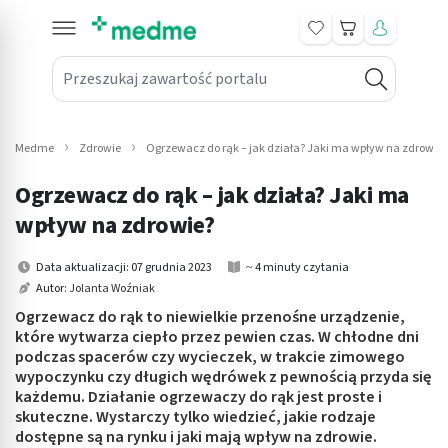
Koszyk
Przeszukaj zawartość portalu
in submenu: Leki na receptę
win submenu: Zdrowie
Medme
Zdrowie
Ogrzewacz do rąk – jak działa? Jaki ma wpływ na zdrowie?
win submenu: Suplementy
Ogrzewacz do rąk – jak działa? Jaki ma
win submenu: Mama i dziecko
wpływ na zdrowie?
win submenu: Kosmetyki
Data aktualizacji: 07 grudnia 2023
~ 4 minuty czytania
Autor:
Jolanta Woźniak
win submenu: Higiena
Ogrzewacz do rąk to niewielkie przenośne urządzenie,
które wytwarza ciepło przez pewien czas. W chłodne dni
win submenu: Sprzęt medyczny
podczas spacerów czy wycieczek, w trakcie zimowego
wypoczynku czy długich wędrówek z pewnością przyda się
win submenu: Intymne
każdemu. Działanie ogrzewaczy do rąk jest proste i
skuteczne. Wystarczy tylko wiedzieć, jakie rodzaje
dostępne są na rynku i jaki mają wpływ na zdrowie.
win submenu: Wellness