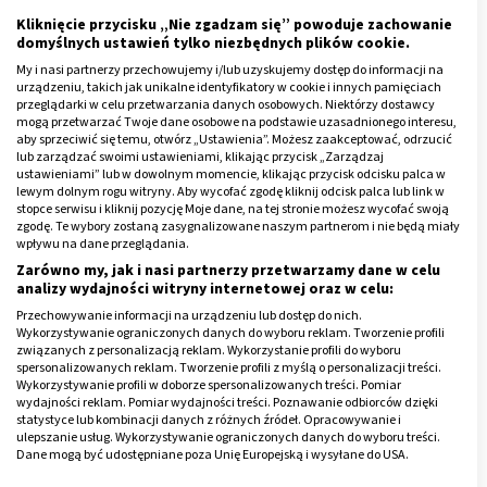
Kliknięcie przycisku „Nie zgadzam się” powoduje zachowanie
domyślnych ustawień tylko niezbędnych plików cookie.
My i nasi partnerzy przechowujemy i/lub uzyskujemy dostęp do informacji na
urządzeniu, takich jak unikalne identyfikatory w cookie i innych pamięciach
przeglądarki w celu przetwarzania danych osobowych. Niektórzy dostawcy
mogą przetwarzać Twoje dane osobowe na podstawie uzasadnionego interesu,
aby sprzeciwić się temu, otwórz „Ustawienia”. Możesz zaakceptować, odrzucić
lub zarządzać swoimi ustawieniami, klikając przycisk „Zarządzaj
ustawieniami” lub w dowolnym momencie, klikając przycisk odcisku palca w
lewym dolnym rogu witryny. Aby wycofać zgodę kliknij odcisk palca lub link w
stopce serwisu i kliknij pozycję Moje dane, na tej stronie możesz wycofać swoją
zgodę. Te wybory zostaną zasygnalizowane naszym partnerom i nie będą miały
wpływu na dane przeglądania.
Jak działa elektryczny ogrzewacz do
Zarówno my, jak i nasi partnerzy przetwarzamy dane w celu
analizy wydajności witryny internetowej oraz w celu:
rąk?
Przechowywanie informacji na urządzeniu lub dostęp do nich.
Wykorzystywanie ograniczonych danych do wyboru reklam. Tworzenie profili
Ostatnio bardzo popularne są elektryczne
ogrzewacze
związanych z personalizacją reklam. Wykorzystanie profili do wyboru
spersonalizowanych reklam. Tworzenie profili z myślą o personalizacji treści.
do rąk. Działają
one jak akumulatorowy termofor.
Wykorzystywanie profili w doborze spersonalizowanych treści. Pomiar
Wyposażone w ładowarkę ładują się dość krótko, przez
wydajności reklam. Pomiar wydajności treści. Poznawanie odbiorców dzięki
statystyce lub kombinacji danych z różnych źródeł. Opracowywanie i
10 minut, a ogrzewają dłonie przez kilka godzin.
ulepszanie usług. Wykorzystywanie ograniczonych danych do wyboru treści.
Dane mogą być udostępniane poza Unię Europejską i wysyłane do USA.
Wystarczy wsunąć zimne dłonie w kieszeń ogrzewacza,
Twoja zgoda i polityka cookie dotyczą wyłącznie tej witryny/aplikacji.