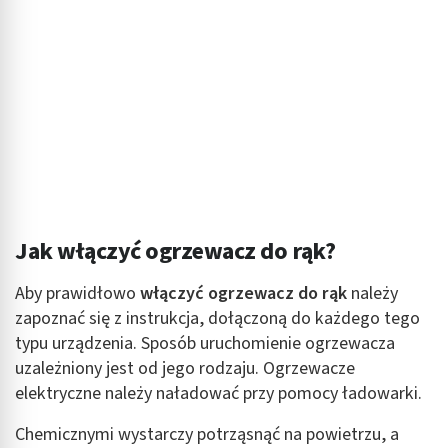
Pomiar efektywności treści
Rozumienie odbiorców dzięki statystyce lub
kombinacji danych z różnych źródeł
Rozwój i ulepszanie usług
Wykorzystywanie ograniczonych danych do
wyboru treści
Funkcje specjalne IAB:
Jak włączyć ogrzewacz do rąk?
Użycie dokładnych danych geolokalizacyjnych
Identyfikowanie urządzeń na podstawie
Aby prawidłowo
włączyć ogrzewacz do rąk
należy
aktywnie żądanych informacji
zapoznać się z instrukcja, dołączoną do każdego tego
Cele przetwarzania inne niż IAB:
typu urządzenia. Sposób uruchomienie ogrzewacza
uzależniony jest od jego rodzaju. Ogrzewacze
Niezbędne
elektryczne należy naładować przy pomocy ładowarki.
Wydajność (Performance)
Chemicznymi wystarczy potrząsnąć na powietrzu, a