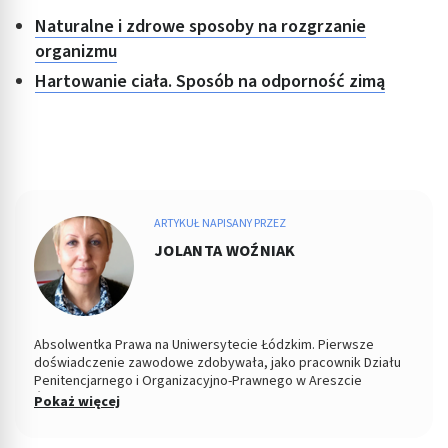
Naturalne i zdrowe sposoby na rozgrzanie
organizmu
Hartowanie ciała. Sposób na odporność zimą
ARTYKUŁ NAPISANY PRZEZ
JOLANTA WOŹNIAK
Absolwentka Prawa na Uniwersytecie Łódzkim. Pierwsze
doświadczenie zawodowe zdobywała, jako pracownik Działu
Penitencjarnego i Organizacyjno-Prawnego w Areszcie
Śledczym w Łodzi. Od 2004 roku Zastępca Prezesa i Członek
Pokaż więcej
Zarządu w Miejskiej Spółdzielni Mieszkaniowej. Od kilku lat
copywriterka, głównie w tematyce prawnej, ale i medycznej i