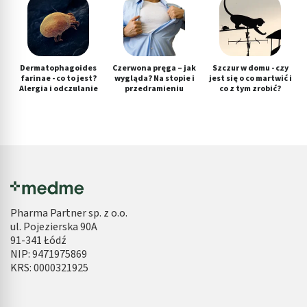
Dermatophagoides
Czerwona pręga – jak
Szczur w domu - czy
farinae - co to jest?
wygląda? Na stopie i
jest się o co martwić i
Alergia i odczulanie
przedramieniu
co z tym zrobić?
Pharma Partner sp. z o.o.
ul. Pojezierska 90A
91-341 Łódź
NIP: 9471975869
KRS: 0000321925