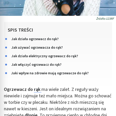
Źródło:123RF
SPIS TREŚCI
Jak działa ogrzewacz do rąk?
Jak używać ogrzewacza do rąk?
Jak działa elektryczny ogrzewacz do rąk?
Jak włączyć ogrzewacz do rąk?
Jaki wpływ na zdrowie mają ogrzewacze do rąk?
Ogrzewacz do
rąk
ma wiele zalet. Z reguły waży
niewiele i zajmuje też mało miejsca. Można go schować
w torbie czy w plecaku. Niektóre z nich mieszczą się
nawet w kieszeni. Jest on idealnym rozwiązaniem na
zziębnięte
dłonie
. To przyjemne ciepło w chłodne dni