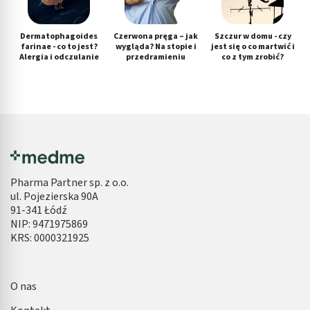
Dermatophagoides
Czerwona pręga – jak
Szczur w domu - czy
farinae - co to jest?
wygląda? Na stopie i
jest się o co martwić i
Alergia i odczulanie
przedramieniu
co z tym zrobić?
Pharma Partner sp. z o.o.
ul. Pojezierska 90A
91-341 Łódź
NIP: 9471975869
KRS: 0000321925
O nas