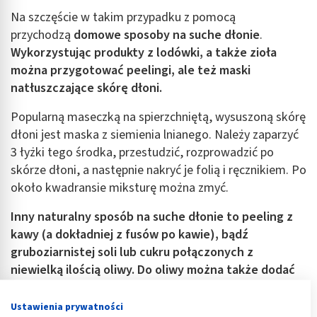
Na szczęście w takim przypadku z pomocą
przychodzą
domowe sposoby na suche dłonie
.
Wykorzystując produkty z lodówki, a także zioła
można przygotować peelingi, ale też maski
natłuszczające skórę dłoni.
Popularną maseczką na spierzchniętą, wysuszoną skórę
dłoni jest maska z siemienia lnianego. Należy zaparzyć
3 łyżki tego środka, przestudzić, rozprowadzić po
skórze dłoni, a następnie nakryć je folią i ręcznikiem. Po
około kwadransie miksturę można zmyć.
Inny naturalny
sposób na suche
dłonie
to peeling z
kawy (a dokładniej z fusów po kawie), bądź
gruboziarnistej soli lub cukru połączonych z
niewielką ilością oliwy. Do oliwy można także dodać
kilka kropli soku z cytryny.
Ustawienia prywatności
Wymienione produkty można wmasowywać w skórę