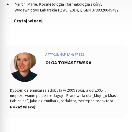
Martini Marie, Kosmetologia i farmakologia skóry,
Wydawnictwo Lekarskie PZWL, 2014, I, ISBN 9788320045482.
Czytaj więcej
ARTYKUŁ NAPISANY PRZEZ
OLGA TOMASZEWSKA
Dyplom dziennikarza zdobyła w 2009 roku, a od 2005 r.
nieprzerwanie pisze i redaguje. Pracowała dla „Mojego Miasta
Pabianice”, jako dziennikarz, redaktor, zastępca redaktora
naczelnego i PR-owiec, współpracowała z „Nowym Życiem
Pokaż więcej
Pabianic" i licznymi portalami o tematyce zdrowotnej, tworząc
dla tych podmiotów artykuły. Jej konikiem jest tworzenie
treści z zakresu profilaktyki zdrowia, szeroko pojętej
psychologii oraz pediatrii. Jeśli nie pisze, wygina się na macie