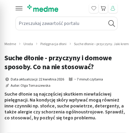
Koszyk
Przeszukaj zawartość portalu
in submenu: Leki na receptę
win submenu: Zdrowie
Medme
Uroda
Pielęgnacja dłoni
Suche dłonie – przyczyny. Jaki krem i
win submenu: Suplementy
Suche dłonie - przyczyny i domowe
win submenu: Mama i dziecko
sposoby. Co na nie stosować?
win submenu: Kosmetyki
Data aktualizacji: 22 kwietnia 2026
~ 7 minut czytania
Autor:
Olga Tomaszewska
win submenu: Higiena
Suche dłonie są najczęściej skutkiem niewłaściwej
pielęgnacji. Na kondycję skóry wpływać mogą również
win submenu: Sprzęt medyczny
inne czynniki np. słońce, suche powietrze, detergenty, a
także alergie czy schorzenia ogólnoustrojowe. Sprawdź,
win submenu: Intymne
co stosować, by pozbyć się tego problemu.
win submenu: Wellness