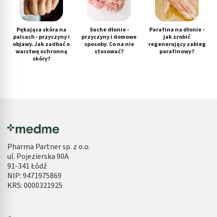
Pękająca skóra na
Suche dłonie -
Parafina na dłonie -
palcach - przyczyny i
przyczyny i domowe
jak zrobić
objawy. Jak zadbać o
sposoby. Co na nie
regenerujący zabieg
warstwę ochronną
stosować?
parafinowy?
skóry?
Pharma Partner sp. z o.o.
ul. Pojezierska 90A
91-341 Łódź
NIP: 9471975869
KRS: 0000321925