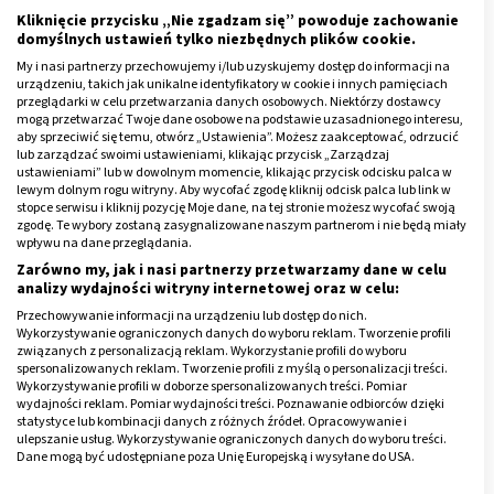
Kliknięcie przycisku „Nie zgadzam się” powoduje zachowanie
dłoni. Peeling należy zmyć po kilku lub kilkunastu
domyślnych ustawień tylko niezbędnych plików cookie.
minutach, potem w skórę dłoni dobrze jest wmasować
My i nasi partnerzy przechowujemy i/lub uzyskujemy dostęp do informacji na
krem nawilżający.
urządzeniu, takich jak unikalne identyfikatory w cookie i innych pamięciach
przeglądarki w celu przetwarzania danych osobowych. Niektórzy dostawcy
mogą przetwarzać Twoje dane osobowe na podstawie uzasadnionego interesu,
Na suche dłonie
można też przygotować także
aby sprzeciwić się temu, otwórz „Ustawienia”. Możesz zaakceptować, odrzucić
kompres z ziemniaków
. Dwa ziemniaki trzeba
lub zarządzać swoimi ustawieniami, klikając przycisk „Zarządzaj
ustawieniami” lub w dowolnym momencie, klikając przycisk odcisku palca w
ugotować w mundurkach, po obraniu skórki, rozgnieść
lewym dolnym rogu witryny. Aby wycofać zgodę kliknij odcisk palca lub link w
miąższ i dodać żółtko jaja oraz dwie łyżki ciepłego
stopce serwisu i kliknij pozycję Moje dane, na tej stronie możesz wycofać swoją
zgodę. Te wybory zostaną zasygnalizowane naszym partnerom i nie będą miały
mleka. Gotową mieszankę nakłada się na 10 minut na
wpływu na dane przeglądania.
dłonie, potem zmywa i aplikuje krem.
Zarówno my, jak i nasi partnerzy przetwarzamy dane w celu
analizy wydajności witryny internetowej oraz w celu:
W formie maski na suche dłonie stosuje się również
Przechowywanie informacji na urządzeniu lub dostęp do nich.
Wykorzystywanie ograniczonych danych do wyboru reklam. Tworzenie profili
miód
. Należy go wsmarować w skórę i pozostawić na
związanych z personalizacją reklam. Wykorzystanie profili do wyboru
10 minut. Podobnie stosuje się aloes, którego liść
spersonalizowanych reklam. Tworzenie profili z myślą o personalizacji treści.
Wykorzystywanie profili w doborze spersonalizowanych treści. Pomiar
należy przeciąć, by wydobyć żel.
wydajności reklam. Pomiar wydajności treści. Poznawanie odbiorców dzięki
statystyce lub kombinacji danych z różnych źródeł. Opracowywanie i
Olej kokosowy, rycynowy czy wazelinę stosuje się nieco
ulepszanie usług. Wykorzystywanie ograniczonych danych do wyboru treści.
Dane mogą być udostępniane poza Unię Europejską i wysyłane do USA.
inaczej. Należy posmarować jednym bądź drugim
Twoja zgoda i polityka cookie dotyczą wyłącznie tej witryny/aplikacji.
specyfikiem suche dłonie, założyć bawełniane