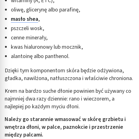
witaminy (A, E i C),
oliwę, glicerynę albo parafinę,
masło shea
,
pszczeli wosk,
cenne minerały,
kwas hialuronowy lub mocznik,
alantoinę albo panthenol.
Dzięki tym komponentom skóra będzie odżywiona,
gładka, nawilżona, natłuszczona i właściwie chroniona.
Krem na bardzo suche dłonie powinien być używany co
najmniej dwa razy dziennie: rano i wieczorem, a
najlepiej po każdym myciu dłoni.
Należy go starannie wmasować w skórę grzbietu i
wnętrza dłoni, w palce, paznokcie i przestrzenie
między palcami.