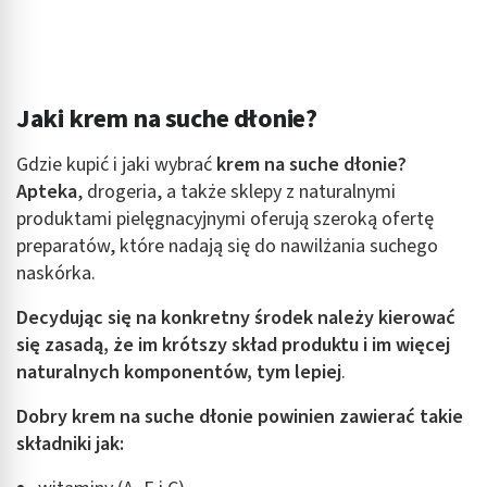
Pomiar efektywności treści
Rozumienie odbiorców dzięki statystyce lub
kombinacji danych z różnych źródeł
Jaki krem na suche dłonie?
Rozwój i ulepszanie usług
Gdzie kupić i jaki wybrać
krem na suche dłonie?
Wykorzystywanie ograniczonych danych do
Apteka
, drogeria, a także sklepy z naturalnymi
wyboru treści
produktami pielęgnacyjnymi oferują szeroką ofertę
Funkcje specjalne IAB:
preparatów, które nadają się do nawilżania suchego
Użycie dokładnych danych geolokalizacyjnych
naskórka.
Identyfikowanie urządzeń na podstawie
Decydując się na konkretny środek należy kierować
aktywnie żądanych informacji
się zasadą, że im krótszy skład produktu i im więcej
Cele przetwarzania inne niż IAB:
naturalnych komponentów, tym lepiej
.
Niezbędne
Dobry
krem na suche dłonie
powinien zawierać takie
Wydajność (Performance)
składniki jak:
Reklama / śledzenie