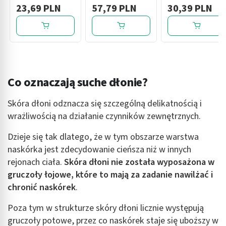
antyperspirant, 50
balsam do dłoni i
luksusowy krem
23,69 PLN
57,79 PLN
30,39 PLN
ml
ciała, 500ml
na dłonie i
paznokcie, 500 ml
Co oznaczają suche dłonie?
Skóra dłoni odznacza się szczególną delikatnością i
wrażliwością na działanie czynników zewnętrznych.
Dzieje się tak dlatego, że w tym obszarze warstwa
naskórka jest zdecydowanie cieńsza niż w innych
rejonach ciała.
Skóra dłoni nie została wyposażona w
gruczoły łojowe, które to mają za zadanie nawilżać i
chronić naskórek
.
Poza tym w strukturze skóry dłoni licznie występują
gruczoły potowe, przez co naskórek staje się uboższy w