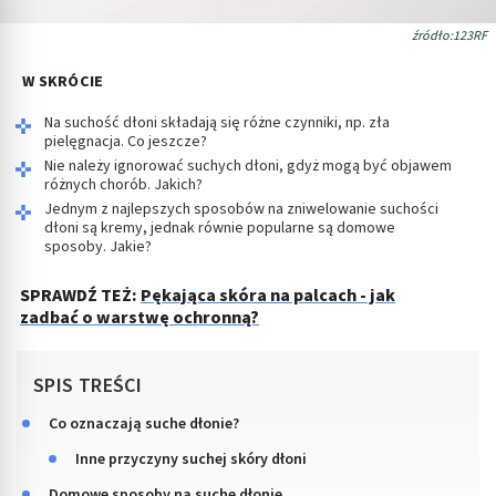
źródło:123RF
W SKRÓCIE
Na suchość dłoni składają się różne czynniki, np. zła
pielęgnacja. Co jeszcze?
Nie należy ignorować suchych dłoni, gdyż mogą być objawem
różnych chorób. Jakich?
Jednym z najlepszych sposobów na zniwelowanie suchości
dłoni są kremy, jednak równie popularne są domowe
sposoby. Jakie?
SPRAWDŹ TEŻ:
Pękająca skóra na palcach - jak
zadbać o warstwę ochronną?
SPIS TREŚCI
Co oznaczają suche dłonie?
Inne przyczyny suchej skóry dłoni
Domowe sposoby na suche dłonie