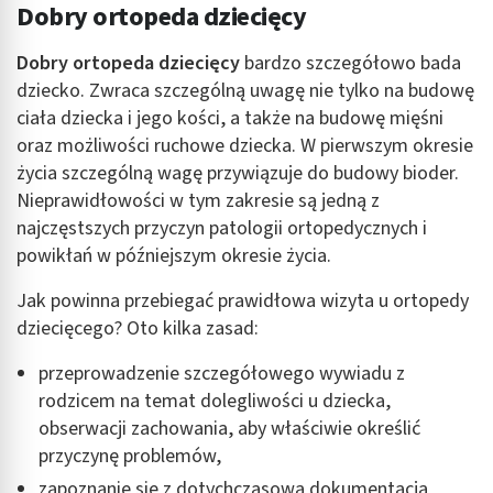
Dobry ortopeda dziecięcy
Tworzenie profili w celu spersonalizowanych
reklam
Dobry ortopeda dziecięcy
bardzo szczegółowo bada
Wykorzystanie profili do wyboru
dziecko. Zwraca szczególną uwagę nie tylko na budowę
spersonalizowanych reklam
ciała dziecka i jego kości, a także na budowę mięśni
oraz możliwości ruchowe dziecka. W pierwszym okresie
Tworzenie profili w celu personalizacji treści
życia szczególną wagę przywiązuje do budowy bioder.
Wykorzystywanie profili w celu doboru
Nieprawidłowości w tym zakresie są jedną z
spersonalizowanych treści
najczęstszych przyczyn patologii ortopedycznych i
powikłań w późniejszym okresie życia.
Pomiar efektywności reklam
Jak powinna przebiegać prawidłowa wizyta u ortopedy
Pomiar efektywności treści
dziecięcego? Oto kilka zasad:
Rozumienie odbiorców dzięki statystyce lub
kombinacji danych z różnych źródeł
przeprowadzenie szczegółowego wywiadu z
rodzicem na temat dolegliwości u dziecka,
Rozwój i ulepszanie usług
obserwacji zachowania, aby właściwie określić
przyczynę problemów,
Wykorzystywanie ograniczonych danych do
wyboru treści
zapoznanie się z dotychczasową dokumentacją