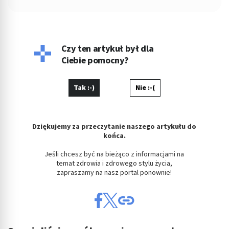
Zarządu w Miejskiej Spółdzielni Mieszkaniowej. Od kilku lat
copywriterka, głównie w tematyce prawnej, ale i medycznej i
parentingowej. Prywatnie miłośniczka dobrego kina.
Czy ten artykuł był dla
Ciebie pomocny?
Tak :-)
Nie :-(
Dziękujemy za przeczytanie naszego artykułu do
końca.
Jeśli chcesz być na bieżąco z informacjami na
temat zdrowia i zdrowego stylu życia,
zapraszamy na nasz portal ponownie!