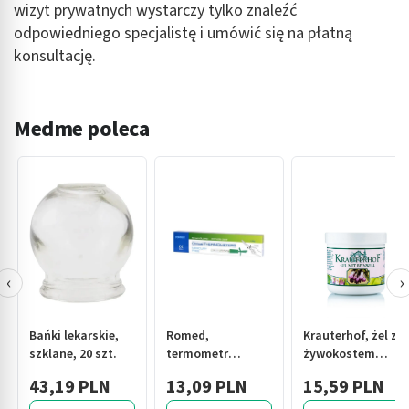
wizyt prywatnych wystarczy tylko znaleźć
odpowiedniego specjalistę i umówić się na płatną
konsultację.
Medme poleca
‹
›
Bańki lekarskie,
Romed,
Krauterhof, żel z
szklane, 20 szt.
termometr
żywokostem
lekarski,
lekarskim, 250 ml
43,19 PLN
13,09 PLN
15,59 PLN
bezrtęciowy, 1
szt.