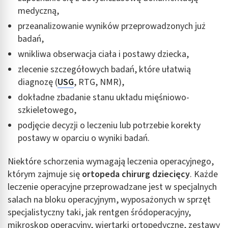
Funkcje specjalne IAB:
medyczną,
Użycie dokładnych danych geolokalizacyjnych
przeanalizowanie wyników przeprowadzonych już
badań,
Identyfikowanie urządzeń na podstawie
aktywnie żądanych informacji
wnikliwa obserwacja ciała i postawy dziecka,
zlecenie szczegółowych badań, które ułatwią
Cele przetwarzania inne niż IAB:
diagnozę (
USG
, RTG, NMR),
Niezbędne
dokładne zbadanie stanu układu mięśniowo-
Wydajność (Performance)
szkieletowego,
podjęcie decyzji o leczeniu lub potrzebie korekty
Reklama / śledzenie
postawy w oparciu o wyniki badań.
Niektóre schorzenia wymagają leczenia operacyjnego,
którym zajmuje się
ortopeda chirurg dziecięcy
. Każde
leczenie operacyjne przeprowadzane jest w specjalnych
salach na bloku operacyjnym, wyposażonych w sprzęt
specjalistyczny taki, jak rentgen śródoperacyjny,
mikroskop operacyjny, wiertarki ortopedyczne, zestawy