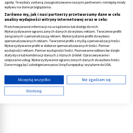
zgodę. Te wybory zostaną zasygnalizowane naszym partnerom i nie będą miały
leczeniu skoliozy
wpływu na dane przeglądania.
Przeczytaj
Zarówno my, jak i nasi partnerzy przetwarzamy dane w celu
artykuł
analizy wydajności witryny internetowej oraz w celu:
Przechowywanie informacji na urządzeniu lub dostęp do nich.
Wykorzystywanie ograniczonych danych do wyboru reklam. Tworzenie profili
związanych z personalizacją reklam. Wykorzystanie profili do wyboru
Reklama
spersonalizowanych reklam. Tworzenie profili z myślą o personalizacji treści.
Wykorzystywanie profili w doborze spersonalizowanych treści. Pomiar
wydajności reklam. Pomiar wydajności treści. Poznawanie odbiorców dzięki
statystyce lub kombinacji danych z różnych źródeł. Opracowywanie i
ulepszanie usług. Wykorzystywanie ograniczonych danych do wyboru treści.
Dane mogą być udostępniane poza Unię Europejską i wysyłane do USA.
Twoja zgoda i polityka cookie dotyczą wyłącznie tej witryny/aplikacji.
Wyświetl listę partnerów (11 dostawców IAB)
Akceptuj wszystko
Nie zgadzam się
Używamy Twoich danych w następujących celach:
Dostosuj
Cele przetwarzania IAB:
Przechowywanie informacji na urządzeniu lub
dostęp do nich
Wykorzystywanie ograniczonych danych do
wyboru reklam