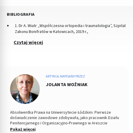
BIBLIOGRAFIA
1. Dr A. Wiatr „Współczesna ortopedia i traumatologia”, Szpital
Zakonu Bonifratów w Katowicach, 2019 r.,
Czytaj więcej
ARTYKUŁ NAPISANY PRZEZ
JOLANTA WOŹNIAK
Absolwentka Prawa na Uniwersytecie Łódzkim. Pierwsze
doświadczenie zawodowe zdobywała, jako pracownik Działu
Penitencjarnego i Organizacyjno-Prawnego w Areszcie
Śledczym w Łodzi. Od 2004 roku Zastępca Prezesa i Członek
Pokaż więcej