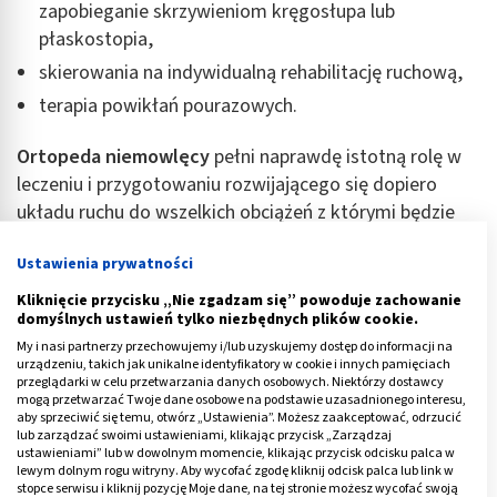
zapobieganie skrzywieniom kręgosłupa lub
płaskostopia,
skierowania na indywidualną rehabilitację ruchową,
terapia powikłań pourazowych.
Ortopeda niemowlęcy
pełni naprawdę istotną rolę w
leczeniu i przygotowaniu rozwijającego się dopiero
układu ruchu do wszelkich obciążeń z którymi będzie
się zmagał w życiu dorosłym. Lekarze zawsze
Ustawienia prywatności
podkreślają, iż w tym zakresie warto współpracować z
lekarzem, poświęcając czas i wysiłek na walkę ze
Kliknięcie przycisku „Nie zgadzam się” powoduje zachowanie
domyślnych ustawień tylko niezbędnych plików cookie.
wszelkimi wadami i dysfunkcjami. Okres rozwojowy
My i nasi partnerzy przechowujemy i/lub uzyskujemy dostęp do informacji na
wpływa na dalszy rozwój całego organizmu, także w
urządzeniu, takich jak unikalne identyfikatory w cookie i innych pamięciach
obrębie narządów ruchu.
przeglądarki w celu przetwarzania danych osobowych. Niektórzy dostawcy
mogą przetwarzać Twoje dane osobowe na podstawie uzasadnionego interesu,
aby sprzeciwić się temu, otwórz „Ustawienia”. Możesz zaakceptować, odrzucić
lub zarządzać swoimi ustawieniami, klikając przycisk „Zarządzaj
ustawieniami” lub w dowolnym momencie, klikając przycisk odcisku palca w
ZDROWIE
lewym dolnym rogu witryny. Aby wycofać zgodę kliknij odcisk palca lub link w
Gorset ortopedyczny na kręgosłup w
stopce serwisu i kliknij pozycję Moje dane, na tej stronie możesz wycofać swoją