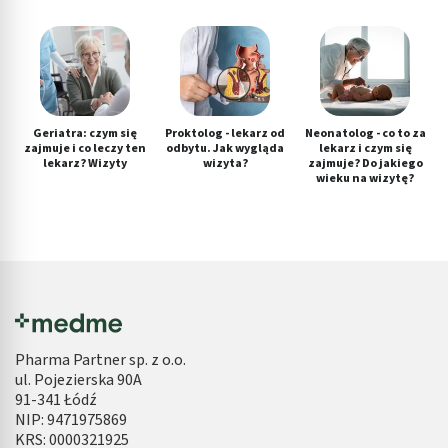
Geriatra: czym się
Proktolog - lekarz od
Neonatolog - co to za
zajmuje i co leczy ten
odbytu. Jak wygląda
lekarz i czym się
lekarz? Wizyty
wizyta?
zajmuje? Do jakiego
wieku na wizytę?
Pharma Partner sp. z o.o.
ul. Pojezierska 90A
91-341 Łódź
NIP: 9471975869
KRS: 0000321925