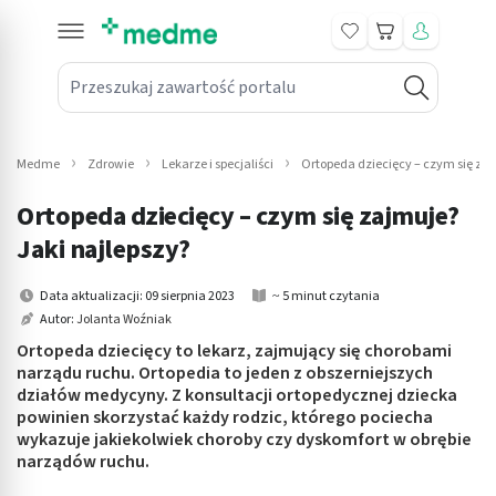
Koszyk
Przeszukaj zawartość portalu
in submenu: Leki na receptę
win submenu: Zdrowie
Medme
Zdrowie
Lekarze i specjaliści
Ortopeda dziecięcy – czym się zaj
win submenu: Suplementy
Ortopeda dziecięcy – czym się zajmuje?
win submenu: Mama i dziecko
Jaki najlepszy?
win submenu: Kosmetyki
Data aktualizacji: 09 sierpnia 2023
~ 5 minut czytania
Autor:
Jolanta Woźniak
win submenu: Higiena
Ortopeda dziecięcy to lekarz, zajmujący się chorobami
narządu ruchu. Ortopedia to jeden z obszerniejszych
win submenu: Sprzęt medyczny
działów medycyny. Z konsultacji ortopedycznej dziecka
powinien skorzystać każdy rodzic, którego pociecha
win submenu: Intymne
wykazuje jakiekolwiek choroby czy dyskomfort w obrębie
narządów ruchu.
win submenu: Wellness