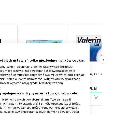
›
yślnych ustawień tylko niezbędnych plików cookie.
iu, takich jak unikalne identyfikatory w cookie i innych
awcy mogą przetwarzać Twoje dane osobowe na podstawie
Nervosol Sen, tabletki
Valerin Sen, tabletki, 20
kceptować, odrzucić lub zarządzać swoimi ustawieniami, klikając
cisku palca w lewym dolnym rogu witryny. Aby wycofać zgodę
powlekane, 20 szt.
szt.
onie możesz wycofać swoją zgodę. Te wybory zostaną
.
19,39 PLN
22,69 PLN
y wydajności witryny internetowej oraz w celu:
niczonych danych do wyboru reklam. Tworzenie profili
ch reklam. Tworzenie profili z myślą o personalizacji treści.
klam. Pomiar wydajności treści. Poznawanie odbiorców dzięki
ług. Wykorzystywanie ograniczonych danych do wyboru treści.