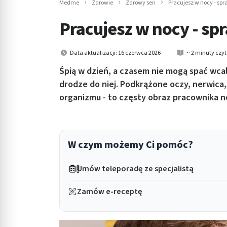
Medme
Zdrowie
Zdrowy sen
Pracujesz w nocy - spr
in submenu: Wellness
Pracujesz w nocy - spr
Data aktualizacji: 16 czerwca 2026
~ 2 minuty czy
Śpią w dzień, a czasem nie mogą spać wcal
drodze do niej. Podkrążone oczy, nerwica
organizmu - to częsty obraz pracownika 
W czym możemy Ci pomóc?
Umów teleporadę ze specjalistą
Zamów e-receptę