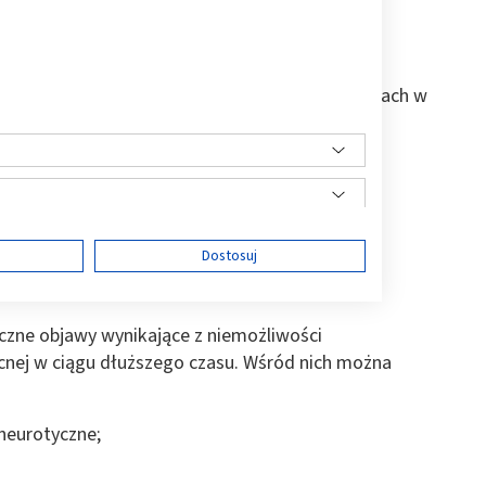
 długu czasowego:
dzajach
bezsenności
, m.in. deficycie snu, zmianach w
;
asu;
ę
Dostosuj
owej;
yczne objawy wynikające z niemożliwości
nej w ciągu dłuższego czasu. Wśród nich można
ści
neurotyczne;