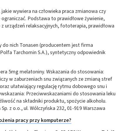
 jakie wywiera na człowieka praca zmianowa czy
e ograniczać. Podstawa to prawidłowe żywienie,
z urządzeń relaksacyjnych, fototerapia, prawidłowa
y do nich Tonasen (producentem jest firma
Polfa Tarchomin S.A.), syntetyczny odpowiednik
iera 5mg melatoniny. Wskazania do stosowania:
czy w zaburzeniach snu związanych ze zmianą stref
oraz ułatwiający regulację rytmu dobowego snu i
wwskazania: Przeciwwskazaniami do stosowania leku
żliwość na składniki produktu, spożycie alkoholu.
Sp. z o.o., ul. Wólczyńska 232, 01-919 Warszawa
grożenia pracy przy komputerze?