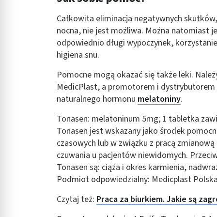
Całkowita eliminacja negatywnych skutków,
nocna, nie jest możliwa. Można natomiast j
odpowiednio długi wypoczynek, korzystanie 
higiena snu.
Pomocne mogą okazać się także leki. Należ
MedicPlast, a promotorem i dystrybutorem 
naturalnego hormonu
melatoniny
.
Tonasen: melatoninum 5mg; 1 tabletka zaw
Tonasen jest wskazany jako środek pomocni
czasowych lub w związku z pracą zmianową 
czuwania u pacjentów niewidomych. Przeci
Tonasen są: ciąża i okres karmienia, nadwra
Podmiot odpowiedzialny: Medicplast Polska 
Czytaj też:
Praca za biurkiem. Jakie są za