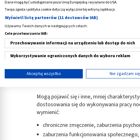
Dane mogą być udostępniane poza Unię Europejską i wysyłane do USA.
Twoja zgoda i polityka cookie dotyczą wyłącznie tej witryny/aplikacji.
Objawy towarzyszące zespołowi
Wyświetl listę partnerów (11 dostawców IAB)
Używamy Twoich danych w następujących celach:
zaburzenia snu polegające na różnych ro
Cele przetwarzania IAB:
wydzieleniu hormonów i w hypnogramach
Przechowywanie informacji na urządzeniu lub dostęp do nich
rozdrażnienie;
obniżenie siły mięśniowej;
Wykorzystywanie ograniczonych danych do wyboru reklam
zaburzenia perystaltyki jelitowej;
Tworzenie profili w celu spersonalizowanych reklam
zaburzenia poczucia odległości upływu cz
Akceptuj wszystko
Nie zgadzam si
Wykorzystanie profili do wyboru spersonalizowanych reklam
pogorszenie koordynacji wzrokowo-ruch
Tworzenie profili w celu personalizacji treści
Mogą pojawić się i inne, mniej charakteryst
dostosowania się do wykonywania pracy noc
Wykorzystywanie profili w celu doboru spersonalizowanych tre
wymienić:
Pomiar efektywności reklam
chroniczne zmęczenie, zaburzenia psycho
Pomiar efektywności treści
zaburzenia funkcjonowania społecznego;