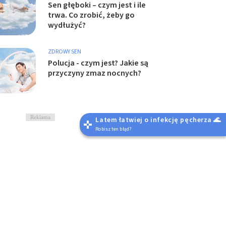
Sen głęboki – czym jest i ile
trwa. Co zrobić, żeby go
wydłużyć?
ZDROWY SEN
Polucja - czym jest? Jakie są
przyczyny zmaz nocnych?
Reklama
Latem łatwiej o infekcję pęcherza 🌊
Robisz ten błąd?