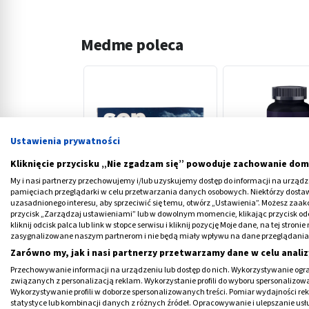
Medme poleca
Ustawienia prywatności
‹
Kliknięcie przycisku „Nie zgadzam się” powoduje zachowanie dom
My i nasi partnerzy przechowujemy i/lub uzyskujemy dostęp do informacji na urządzen
pamięciach przeglądarki w celu przetwarzania danych osobowych. Niektórzy dost
Sen Aurovitas, tabletki
Sen Żelki, 60 szt
uzasadnionego interesu, aby sprzeciwić się temu, otwórz „Ustawienia”. Możesz zaa
przycisk „Zarządzaj ustawieniami” lub w dowolnym momencie, klikając przycisk od
powlekane, 30 szt
kliknij odcisk palca lub link w stopce serwisu i kliknij pozycję Moje dane, na tej str
zasygnalizowane naszym partnerom i nie będą miały wpływu na dane przeglądania
20,29 PLN
42,99 PLN
Zarówno my, jak i nasi partnerzy przetwarzamy dane w celu analiz
Przechowywanie informacji na urządzeniu lub dostęp do nich. Wykorzystywanie ogra
związanych z personalizacją reklam. Wykorzystanie profili do wyboru spersonalizowany
Wykorzystywanie profili w doborze spersonalizowanych treści. Pomiar wydajności re
statystyce lub kombinacji danych z różnych źródeł. Opracowywanie i ulepszanie us