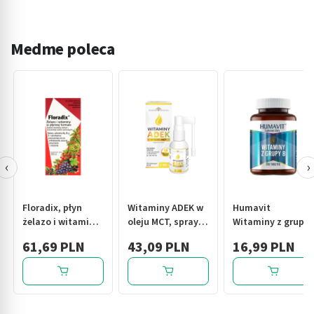
Medme poleca
‹
›
Floradix, płyn
Witaminy ADEK w
Humavit
żelazo i witaminy,
oleju MCT, spray,
Witaminy z grupy
500 ml
30 ml,butel.z
B, tabletki, 250
61,69 PLN
43,09 PLN
16,99 PLN
aplikatorem
szt.