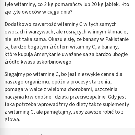
tyle witaminy, co 2 kg pomarańczy lub 20 kg jabłek. Kto
Cele przetwarzania inne niż IAB:
zje tyle owoców w ciągu dnia?
Niezbędne
Dodatkowo zawartość witaminy C w tych samych
Wydajność (Performance)
owocach i warzywach, ale rosnących w innym klimacie,
nie jest taka sama. Okazuje się, że banany w Pakistanie
Reklama / śledzenie
są bardzo bogatym źródłem witaminy C, a banany,
które kupują Amerykanie uważane są za bardzo ubogie
źródło kwasu askorbinowego.
Sięgajmy po witaminę C, bo jest niezwykle cenna dla
naszego organizmu, opóźnia procesy starzenia,
pomaga w walce z wieloma chorobami, uszczelnia
naczynia krwionośne i działa przeciwzapalnie. Gdy jest
taka potrzeba wprowadźmy do diety także suplementy
z witaminą C, ale pamiętajmy, żeby zawsze robić to z
głową.