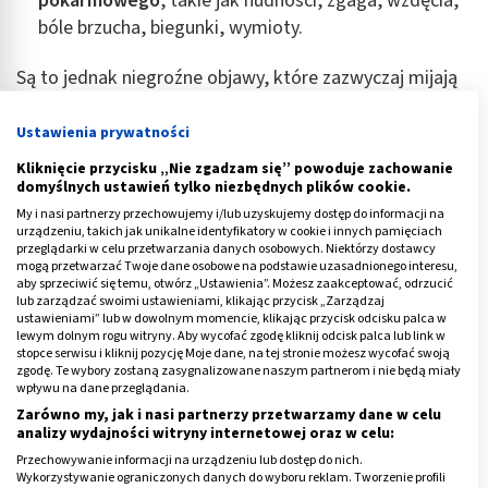
pokarmowego
, takie jak nudności, zgaga, wzdęcia,
bóle brzucha, biegunki, wymioty.
Są to jednak niegroźne objawy, które zazwyczaj mijają
po odstawieniu zwiększonych dawek witaminy.
Ustawienia prywatności
Reklama
Kliknięcie przycisku „Nie zgadzam się” powoduje zachowanie
domyślnych ustawień tylko niezbędnych plików cookie.
My i nasi partnerzy przechowujemy i/lub uzyskujemy dostęp do informacji na
urządzeniu, takich jak unikalne identyfikatory w cookie i innych pamięciach
przeglądarki w celu przetwarzania danych osobowych. Niektórzy dostawcy
mogą przetwarzać Twoje dane osobowe na podstawie uzasadnionego interesu,
aby sprzeciwić się temu, otwórz „Ustawienia”. Możesz zaakceptować, odrzucić
lub zarządzać swoimi ustawieniami, klikając przycisk „Zarządzaj
ustawieniami” lub w dowolnym momencie, klikając przycisk odcisku palca w
lewym dolnym rogu witryny. Aby wycofać zgodę kliknij odcisk palca lub link w
stopce serwisu i kliknij pozycję Moje dane, na tej stronie możesz wycofać swoją
zgodę. Te wybory zostaną zasygnalizowane naszym partnerom i nie będą miały
wpływu na dane przeglądania.
Zarówno my, jak i nasi partnerzy przetwarzamy dane w celu
analizy wydajności witryny internetowej oraz w celu:
Przechowywanie informacji na urządzeniu lub dostęp do nich.
Wykorzystywanie ograniczonych danych do wyboru reklam. Tworzenie profili