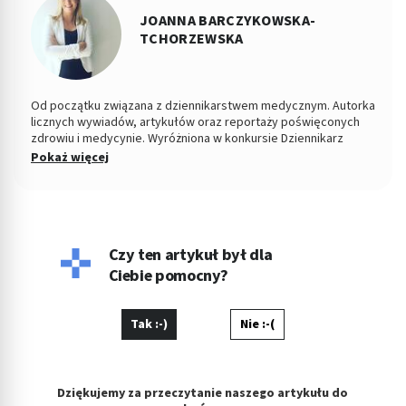
JOANNA BARCZYKOWSKA-
TCHORZEWSKA
Od początku związana z dziennikarstwem medycznym. Autorka
licznych wywiadów, artykułów oraz reportaży poświęconych
zdrowiu i medycynie. Wyróżniona w konkursie Dziennikarz
Medyczny Roku 2015 przez Stowarzyszenie Dziennikarze dla
Pokaż więcej
Zdrowia. W latach 2009-2010 związana z Gazetą Wyborczą, od
2010 do 2015 roku odpowiadała za dział zdrowie w serwisach i
dzienniku „Polska The Times. Dziennik Łódzki”. Od 2016 roku
związana z Medme.pl, jako redaktor naczelna portalu i
wiceprezes spółki Pharma Partner.
Czy ten artykuł był dla
Ciebie pomocny?
Tak :-)
Nie :-(
Dziękujemy za przeczytanie naszego artykułu do