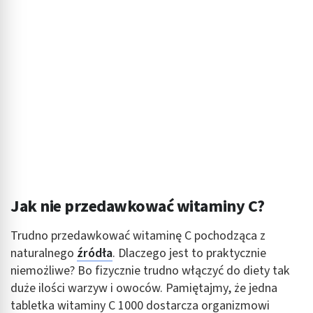
Tworzenie profili w celu personalizacji treści
Wykorzystywanie profili w celu doboru
spersonalizowanych treści
Pomiar efektywności reklam
Pomiar efektywności treści
Rozumienie odbiorców dzięki statystyce lub
kombinacji danych z różnych źródeł
Rozwój i ulepszanie usług
Jak nie przedawkować witaminy C?
Wykorzystywanie ograniczonych danych do
wyboru treści
Trudno przedawkować witaminę C pochodząca z
Funkcje specjalne IAB:
naturalnego
źródła
. Dlaczego jest to praktycznie
Użycie dokładnych danych geolokalizacyjnych
niemożliwe? Bo fizycznie trudno włączyć do diety tak
duże ilości warzyw i owoców. Pamiętajmy, że
jedna
Identyfikowanie urządzeń na podstawie
tabletka witaminy C 1000 dostarcza organizmowi
aktywnie żądanych informacji