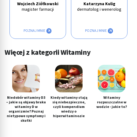
Wojciech Ziółkowski
Katarzyna Kulig
magister farmacji
dermatolog i wenerolog
POZNAJ MNIE
POZNAJ MNIE
Więcej z kategorii Witaminy
Niedobór witaminy D3
Kiedy witaminy stają
Witaminy
– jakie są objawy braku
się niebezpieczne,
rozpuszczalne w
witaminy D w
czyli kompendium
wodzie - jakie to?
organizmie? Poznaj
wiedzy o
nietypowe symptomy i
hiperwitaminozie
skutki