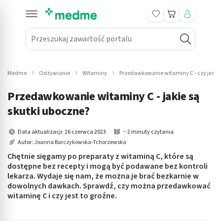
Koszyk
Przeszukaj zawartość portalu
in submenu: Leki na receptę
win submenu: Zdrowie
Medme
Odżywianie
Witaminy
Przedawkowanie witaminy C - czy jest 
win submenu: Suplementy
Przedawkowanie witaminy C - jakie są
win submenu: Mama i dziecko
skutki uboczne?
win submenu: Kosmetyki
Data aktualizacji: 26 czerwca 2023
~ 2 minuty czytania
Autor:
Joanna Barczykowska-Tchorzewska
win submenu: Higiena
Chętnie sięgamy po preparaty z witaminą C, które są
dostępne bez recepty i mogą być podawane bez kontroli
win submenu: Sprzęt medyczny
lekarza. Wydaje się nam, że można je brać bezkarnie w
dowolnych dawkach. Sprawdź, czy można przedawkować
win submenu: Intymne
witaminę C i czy jest to groźne.
win submenu: Wellness