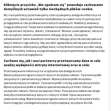
Receptory na stopie prawej
Kliknięcie przycisku „Nie zgadzam się” powoduje zachowanie
domyślnych ustawień tylko niezbędnych plików cookie.
Poczynając od tych, położonych najwyżej,
na prawej
My i nasi partnerzy przechowujemy i/lub uzyskujemy dostęp do informacji na
stopie znajdują się receptory
:
urządzeniu, takich jak unikalne identyfikatory w cookie i innych pamięciach
przeglądarki w celu przetwarzania danych osobowych. Niektórzy dostawcy
mogą przetwarzać Twoje dane osobowe na podstawie uzasadnionego interesu,
podwzgórza,
aby sprzeciwić się temu, otwórz „Ustawienia”. Możesz zaakceptować, odrzucić
lub zarządzać swoimi ustawieniami, klikając przycisk „Zarządzaj
przysadki,
ustawieniami” lub w dowolnym momencie, klikając przycisk odcisku palca w
lewym dolnym rogu witryny. Aby wycofać zgodę kliknij odcisk palca lub link w
przełyku,
stopce serwisu i kliknij pozycję Moje dane, na tej stronie możesz wycofać swoją
tarczycy,
zgodę. Te wybory zostaną zasygnalizowane naszym partnerom i nie będą miały
wpływu na dane przeglądania.
prawego oka,
Zarówno my, jak i nasi partnerzy przetwarzamy dane w celu
analizy wydajności witryny internetowej oraz w celu:
płuc,
Przechowywanie informacji na urządzeniu lub dostęp do nich.
klatki piersiowej,
Wykorzystywanie ograniczonych danych do wyboru reklam. Tworzenie profili
związanych z personalizacją reklam. Wykorzystanie profili do wyboru
serca,
spersonalizowanych reklam. Tworzenie profili z myślą o personalizacji treści.
Wykorzystywanie profili w doborze spersonalizowanych treści. Pomiar
odźwiernika,
wydajności reklam. Pomiar wydajności treści. Poznawanie odbiorców dzięki
statystyce lub kombinacji danych z różnych źródeł. Opracowywanie i
grasicy,
ulepszanie usług. Wykorzystywanie ograniczonych danych do wyboru treści.
prawego ucha,
Dane mogą być udostępniane poza Unię Europejską i wysyłane do USA.
Twoja zgoda i polityka cookie dotyczą wyłącznie tej witryny/aplikacji.
prawego ramienia,