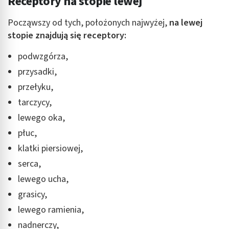
Receptory na stopie lewej
Począwszy od tych, położonych najwyżej,
na lewej
stopie znajdują się receptory:
podwzgórza,
przysadki,
przełyku,
tarczycy,
lewego oka,
płuc,
klatki piersiowej,
serca,
lewego ucha,
grasicy,
lewego ramienia,
nadnerczy,