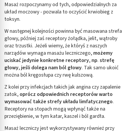
Masaż rozpoczynamy od tych, odpowiedzialnych za
układ moczowy - pozwala to oczyścić krwiobieg z
toksyn.
W następnej kolejności powinna być masowana strefa
głowy, później zaś receptory żołądka, jelit, wątroby
oraz trzustki. Jeżeli wiemy, że któryś z naszych
narządów wymaga masażu leczniczego,
możemy
uciskać jedynie konkretne receptory
,
np
.
strefę
głowy
,
jeśli dolega nam ból głowy
. Tak samo ukoić
można ból kręgosłupa czy rwę kulszową.
Z kolei przy infekcjach takich jak angina czy zapalenie
zatok,
oprócz odpowiednich receptorów warto
wymasować także strefy układu limfatycznego
.
Receptory na stopach mogą wpłynąć także na
przeziębienie, w tym katar, kaszel i ból gardła.
Masaż leczniczy jest wykorzystywany również przy