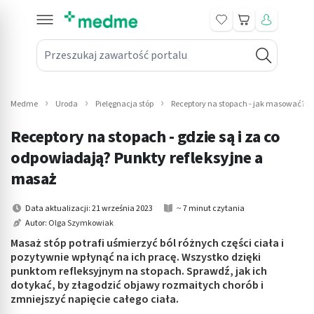
Koszyk
Przeszukaj zawartość portalu
in submenu: Leki na receptę
win submenu: Zdrowie
Medme
Uroda
Pielęgnacja stóp
Receptory na stopach - jak masować? Z
win submenu: Suplementy
Receptory na stopach - gdzie są i za co
win submenu: Mama i dziecko
odpowiadają? Punkty refleksyjne a
masaż
win submenu: Kosmetyki
Data aktualizacji: 21 września 2023
~ 7 minut czytania
win submenu: Higiena
Autor:
Olga Szymkowiak
Masaż stóp potrafi uśmierzyć ból różnych części ciała i
win submenu: Sprzęt medyczny
pozytywnie wpłynąć na ich pracę. Wszystko dzięki
punktom refleksyjnym na stopach. Sprawdź, jak ich
win submenu: Intymne
dotykać, by złagodzić objawy rozmaitych chorób i
zmniejszyć napięcie całego ciała.
win submenu: Wellness