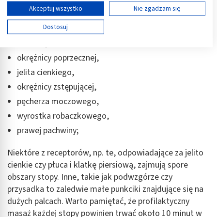
Wyświetl listę partnerów (11 dostawców IAB)
Akceptuj wszystko
Nie zgadzam się
nadnerczy,
Używamy Twoich danych w następujących celach:
Dostosuj
nerek,
Cele przetwarzania IAB:
trzustki,
Przechowywanie informacji na urządzeniu lub
dostęp do nich
okrężnicy poprzecznej,
jelita cienkiego,
Wykorzystywanie ograniczonych danych do
wyboru reklam
okrężnicy zstępującej,
pęcherza moczowego,
Tworzenie profili w celu spersonalizowanych
reklam
wyrostka robaczkowego,
prawej pachwiny;
Wykorzystanie profili do wyboru
spersonalizowanych reklam
Niektóre z receptorów, np. te, odpowiadające za jelito
Tworzenie profili w celu personalizacji treści
cienkie czy płuca i klatkę piersiową, zajmują spore
obszary stopy. Inne, takie jak podwzgórze czy
Wykorzystywanie profili w celu doboru
spersonalizowanych treści
przysadka to zaledwie małe punkciki znajdujące się na
dużych palcach. Warto pamiętać, że profilaktyczny
Pomiar efektywności reklam
masaż każdej stopy powinien trwać około 10 minut w