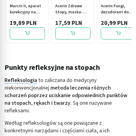
Marcin II, aparat
Acerin Zdrowe
Acerin Fungi,
korekcyjny na
Stopy, maska-
dezodorant do
palce stopy, na
krem do stóp, 125
stóp,
19,89 PLN
17,59 PLN
20,99 PLN
dzień
ml
przeciwgrzybiczy,
150 ml
Punkty refleksyjne na stopach
Refleksologia
to zaliczana do medycyny
niekonwencjonalnej
metoda leczenia różnych
schorzeń poprzez uciskanie odpowiednich punktów
na stopach
,
rękach i twarzy
. Są one nazywane
refleksami.
Według refleksologów są one powiązane z
konkretnymi narządami i częściami ciała, a ich