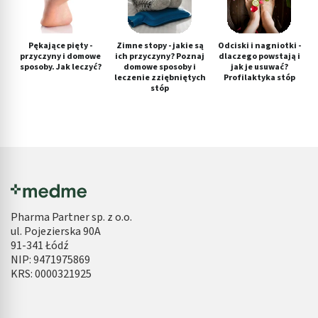
Pękające pięty -
Zimne stopy - jakie są
Odciski i nagniotki -
przyczyny i domowe
ich przyczyny? Poznaj
dlaczego powstają i
sposoby. Jak leczyć?
domowe sposoby i
jak je usuwać?
leczenie zziębniętych
Profilaktyka stóp
stóp
Pharma Partner sp. z o.o.
ul. Pojezierska 90A
91-341 Łódź
NIP: 9471975869
KRS: 0000321925