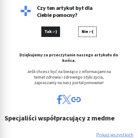
pisania. Olga, absolwentka Uniwersytetu Łódzkiego w
dziedzinie Kulturoznawstwa, wyróżnia się zdolnością do
Czy ten artykuł był dla
przekazywania skomplikowanych tematów w przystępny i
Ciebie pomocny?
angażujący sposób. Jej teksty charakteryzują się głębokim
zrozumieniem tematu, kreatywnością i precyzją,
Tak :-)
Nie :-(
Dziękujemy za przeczytanie naszego artykułu do
końca.
Jeśli chcesz być na bieżąco z informacjami na
temat zdrowia i zdrowego stylu życia,
zapraszamy na nasz portal ponownie!
Specjaliści współpracujący z medme
Pokaż wszystkich