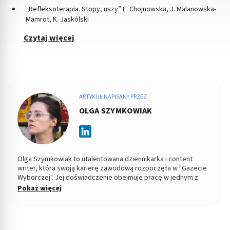
„Refleksoterapia. Stopy, uszy” E. Chojnowska, J. Malanowska-
Mamrot, K. Jaskólski
Czytaj więcej
ARTYKUŁ NAPISANY PRZEZ
OLGA SZYMKOWIAK
Olga Szymkowiak to utalentowana dziennikarka i content
writer, która swoją karierę zawodową rozpoczęła w "Gazecie
Wyborczej". Jej doświadczenie obejmuje pracę w jednym z
wiodących polskich portali medycznych, gdzie zdobyła cenne
Pokaż więcej
doświadczenie w pisaniu na tematy zdrowotne, dietetyczne
oraz związane z urodą. Obecnie Olga skupia się na tworzeniu
treści o szerokim zakresie tematycznym, łącząc
profesjonalizm dziennikarski z kreatywnym podejściem do