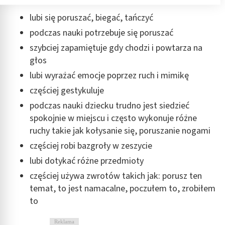
Przechowywanie informacji na urządzeniu lub
dostęp do nich
lubi się poruszać, biegać, tańczyć
podczas nauki potrzebuje się poruszać
Wykorzystywanie ograniczonych danych do
wyboru reklam
szybciej zapamiętuje gdy chodzi i powtarza na
głos
Tworzenie profili w celu spersonalizowanych
reklam
lubi wyrażać emocje poprzez ruch i mimikę
częściej gestykuluje
Wykorzystanie profili do wyboru
spersonalizowanych reklam
podczas nauki dziecku trudno jest siedzieć
spokojnie w miejscu i często wykonuje różne
Tworzenie profili w celu personalizacji treści
ruchy takie jak kołysanie się, poruszanie nogami
Wykorzystywanie profili w celu doboru
częściej robi bazgroły w zeszycie
spersonalizowanych treści
lubi dotykać różne przedmioty
Pomiar efektywności reklam
częściej używa zwrotów takich jak: porusz ten
temat, to jest namacalne, poczułem to, zrobiłem
Pomiar efektywności treści
to
Rozumienie odbiorców dzięki statystyce lub
kombinacji danych z różnych źródeł
Reklama