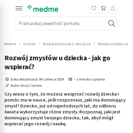
Koszyk
Przeszukaj zawartość portalu
in submenu: Leki na receptę
win submenu: Zdrowie
Medme
Dziecko
Rozwój dziecka od 1. roku życia
Rozwój zmysłów u dziec
win submenu: Suplementy
Rozwój zmysłów u dziecka - jak go
win submenu: Mama i dziecko
wspierać?
win submenu: Kosmetyki
Data aktualizacji: 06 czerwca 2024
~ 1 minuta czytania
Autor:
Alicja Czyrska
win submenu: Higiena
Czy wiesz o tym, że możesz wesprzeć rozwój dziecka i
pomóc mu w nauce, jeśli rozpoznasz, jaki ma dominujący
win submenu: Sprzęt medyczny
zmysł? Dziecko, już od najmłodszych lat, do odbioru
świata wykorzystuje różne zmysły. Rozpoznaj, jaki jest
win submenu: Intymne
dominujący zmysł twojego dziecka, tak, abyś mógł
wspierać jego rozwój i naukę.
win submenu: Wellness