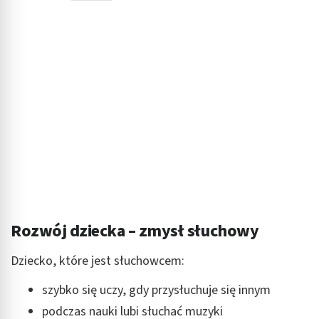
Rozwój i ulepszanie usług
Wykorzystywanie ograniczonych danych do
wyboru treści
Funkcje specjalne IAB:
Użycie dokładnych danych geolokalizacyjnych
Identyfikowanie urządzeń na podstawie
aktywnie żądanych informacji
Cele przetwarzania inne niż IAB:
Niezbędne
Rozwój dziecka – zmysł słuchowy
Wydajność (Performance)
Reklama / śledzenie
Dziecko, które jest słuchowcem:
szybko się uczy, gdy przysłuchuje się innym
podczas nauki lubi słuchać muzyki