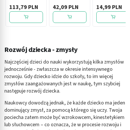
DUOBIOTIK 1,
mg/5 ml,
dzieci z ekstr.z
113,79 PLN
42,09 PLN
14,99 PLN
mleko
zawiesina
aloesu,60szt
początkowe od
doustna, 150 ml
urodzenia,
proszek, 800 g
Rozwój dziecka - zmysły
Najczęściej dzieci do nauki wykorzystują kilka zmysłów
jednocześnie - zwłaszcza w okresie intensywnego
rozwoju. Gdy dziecko idzie do szkoły, to im więcej
zmysłów zaangażowanych jest w naukę, tym szybciej
następuje rozwój dziecka.
Naukowcy dowodzą jednak, że każde dziecko ma jeden
dominujący zmysł, za pomocą którego się uczy. Twoja
pociecha zatem może być wzrokowcem, kinestetykiem
lub słuchowcem – co oznacza, że w procesie rozwoju i