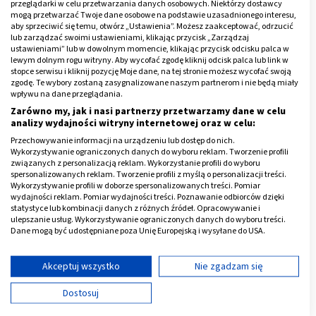
wygląda
przeglądarki w celu przetwarzania danych osobowych. Niektórzy dostawcy
mogą przetwarzać Twoje dane osobowe na podstawie uzasadnionego interesu,
aby sprzeciwić się temu, otwórz „Ustawienia”. Możesz zaakceptować, odrzucić
Reklama
lub zarządzać swoimi ustawieniami, klikając przycisk „Zarządzaj
ustawieniami” lub w dowolnym momencie, klikając przycisk odcisku palca w
lewym dolnym rogu witryny. Aby wycofać zgodę kliknij odcisk palca lub link w
stopce serwisu i kliknij pozycję Moje dane, na tej stronie możesz wycofać swoją
zgodę. Te wybory zostaną zasygnalizowane naszym partnerom i nie będą miały
wpływu na dane przeglądania.
Zarówno my, jak i nasi partnerzy przetwarzamy dane w celu
analizy wydajności witryny internetowej oraz w celu:
Przechowywanie informacji na urządzeniu lub dostęp do nich.
Wykorzystywanie ograniczonych danych do wyboru reklam. Tworzenie profili
związanych z personalizacją reklam. Wykorzystanie profili do wyboru
spersonalizowanych reklam. Tworzenie profili z myślą o personalizacji treści.
Wykorzystywanie profili w doborze spersonalizowanych treści. Pomiar
wydajności reklam. Pomiar wydajności treści. Poznawanie odbiorców dzięki
statystyce lub kombinacji danych z różnych źródeł. Opracowywanie i
ulepszanie usług. Wykorzystywanie ograniczonych danych do wyboru treści.
Dane mogą być udostępniane poza Unię Europejską i wysyłane do USA.
Twoja zgoda i polityka cookie dotyczą wyłącznie tej witryny/aplikacji.
Rozwój dziecka – zmysł kinestetyczny
Wyświetl listę partnerów (11 dostawców IAB)
Akceptuj wszystko
Nie zgadzam się
(ruch)
Używamy Twoich danych w następujących celach:
Dostosuj
Cele przetwarzania IAB:
Dziecko, które jest kinestetykiem: