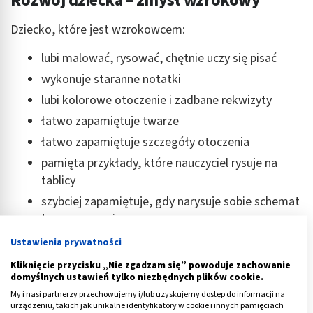
Rozwój dziecka – zmysł wzrokowy
Dziecko, które jest wzrokowcem:
lubi malować, rysować, chętnie uczy się pisać
wykonuje staranne notatki
lubi kolorowe otoczenie i zadbane rekwizyty
łatwo zapamiętuje twarze
łatwo zapamiętuje szczegóły otoczenia
pamięta przykłady, które nauczyciel rysuje na
tablicy
szybciej zapamiętuje, gdy narysuje sobie schemat
tego, czego się uczy
prowadzi zadbany zeszyt, w którym znajdują się
Ustawienia prywatności
estetyczne szlaczki i podkreślenia
Kliknięcie przycisku „Nie zgadzam się” powoduje zachowanie
częściej używa zwrotów takich jak: widziałem,
domyślnych ustawień tylko niezbędnych plików cookie.
zobacz, przedstawiłem to, zerknij, to dobrze
My i nasi partnerzy przechowujemy i/lub uzyskujemy dostęp do informacji na
urządzeniu, takich jak unikalne identyfikatory w cookie i innych pamięciach