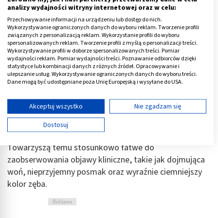
powstałych na przestrzeni kilku ostatnich dni.
analizy wydajności witryny internetowej oraz w celu:
Przechowywanie informacji na urządzeniu lub dostęp do nich.
Widoczne są jednak w postaci jasnych rozległych plam
Wykorzystywanie ograniczonych danych do wyboru reklam. Tworzenie profili
stany zapalne przewlekłe, przetrwałe oraz ich
związanych z personalizacją reklam. Wykorzystanie profili do wyboru
spersonalizowanych reklam. Tworzenie profili z myślą o personalizacji treści.
powikłania, takie jak
ropień
, czyli zmiana powstała
Wykorzystywanie profili w doborze spersonalizowanych treści. Pomiar
przy wierzchołku zęba, wypełniona ropną treścią.
wydajności reklam. Pomiar wydajności treści. Poznawanie odbiorców dzięki
statystyce lub kombinacji danych z różnych źródeł. Opracowywanie i
ulepszanie usług. Wykorzystywanie ograniczonych danych do wyboru treści.
Widoczna jest też w obrazie RTG
zgorzel zęba
, czyli
Dane mogą być udostępniane poza Unię Europejską i wysyłane do USA.
jego martwica, powodowana działaniem bakterii
Twoja zgoda i polityka cookie dotyczą wyłącznie tej witryny/aplikacji.
gnilnych typu
Clostridium
. Na zdjęciu jest ona
Wyświetl listę partnerów (11 dostawców IAB)
Akceptuj wszystko
Nie zgadzam się
zaznaczona jako wyraźne rozjaśnienie w miejscu, gdzie
Używamy Twoich danych w następujących celach:
Dostosuj
została zainfekowana miazga.
Cele przetwarzania IAB:
Przechowywanie informacji na urządzeniu lub
Towarzyszą temu stosunkowo łatwe do
dostęp do nich
zaobserwowania objawy kliniczne, takie jak dojmująca
woń, nieprzyjemny posmak oraz wyraźnie ciemniejszy
Wykorzystywanie ograniczonych danych do
wyboru reklam
kolor zęba.
Tworzenie profili w celu spersonalizowanych
Reklama
reklam