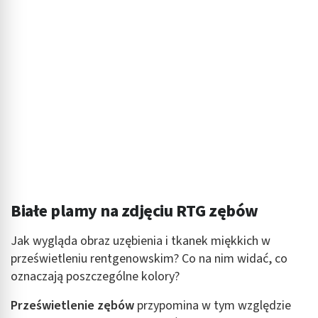
Wykorzystanie profili do wyboru
spersonalizowanych reklam
Tworzenie profili w celu personalizacji treści
Wykorzystywanie profili w celu doboru
spersonalizowanych treści
Pomiar efektywności reklam
Pomiar efektywności treści
Rozumienie odbiorców dzięki statystyce lub
kombinacji danych z różnych źródeł
Białe plamy na zdjęciu RTG zębów
Rozwój i ulepszanie usług
Jak wygląda obraz uzębienia i tkanek miękkich w
prześwietleniu rentgenowskim? Co na nim widać, co
Wykorzystywanie ograniczonych danych do
wyboru treści
oznaczają poszczególne kolory?
Funkcje specjalne IAB:
Prześwietlenie zębów
przypomina w tym względzie
Użycie dokładnych danych geolokalizacyjnych