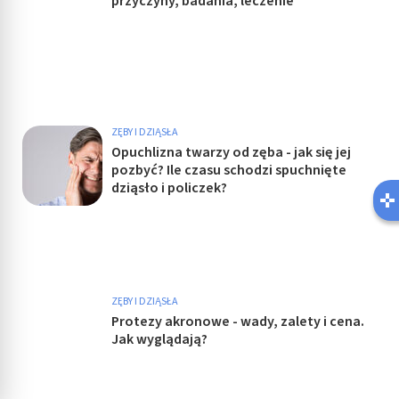
przyczyny, badania, leczenie
ZĘBY I DZIĄSŁA
Opuchlizna twarzy od zęba - jak się jej
pozbyć? Ile czasu schodzi spuchnięte
dziąsło i policzek?
ZĘBY I DZIĄSŁA
Protezy akronowe - wady, zalety i cena.
Jak wyglądają?