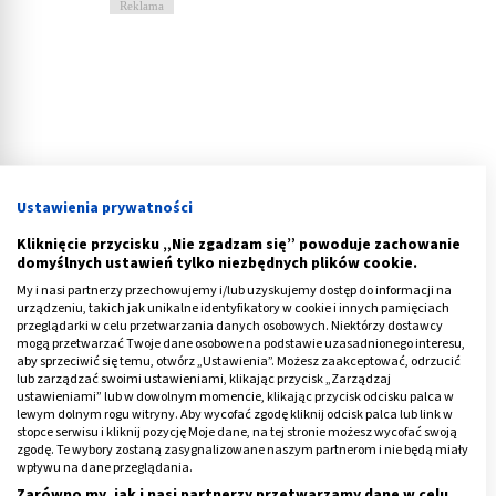
Reklama
Ustawienia prywatności
Kliknięcie przycisku „Nie zgadzam się” powoduje zachowanie
domyślnych ustawień tylko niezbędnych plików cookie.
My i nasi partnerzy przechowujemy i/lub uzyskujemy dostęp do informacji na
urządzeniu, takich jak unikalne identyfikatory w cookie i innych pamięciach
przeglądarki w celu przetwarzania danych osobowych. Niektórzy dostawcy
mogą przetwarzać Twoje dane osobowe na podstawie uzasadnionego interesu,
aby sprzeciwić się temu, otwórz „Ustawienia”. Możesz zaakceptować, odrzucić
Zdjęcie RTG zęba a stan zapalny
lub zarządzać swoimi ustawieniami, klikając przycisk „Zarządzaj
ustawieniami” lub w dowolnym momencie, klikając przycisk odcisku palca w
lewym dolnym rogu witryny. Aby wycofać zgodę kliknij odcisk palca lub link w
Czy
zdjęcia RTG zęba
wykazują
stan zapalny
? Nie
stopce serwisu i kliknij pozycję Moje dane, na tej stronie możesz wycofać swoją
zawsze. Badanie to nie wykaże stanów ostrych,
zgodę. Te wybory zostaną zasygnalizowane naszym partnerom i nie będą miały
wpływu na dane przeglądania.
powodujących silną bolesność i inne objawy, lecz
Zarówno my, jak i nasi partnerzy przetwarzamy dane w celu