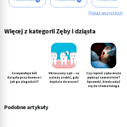
Pokaż wszystkich
Więcej z kategorii Zęby i dziąsła
Co wywołuje ból
Ukruszony ząb – co
Czy ropień zęba może
dziąsła przy ósemce i
należy zrobić, gdy
pęknąć samoistnie?
jak go złagodzić?
dojdzie do urazu?
Sprawdź, kiedy udać
się do stomatologa
Podobne artykuły