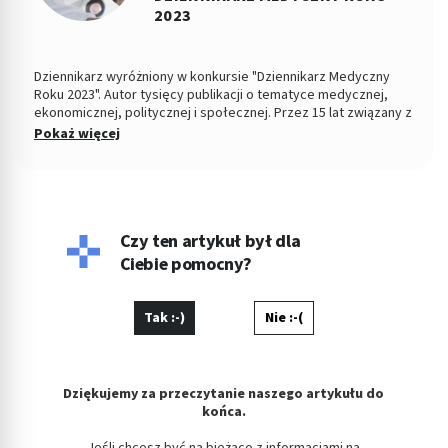
2023
Dziennikarz wyróżniony w konkursie "Dziennikarz Medyczny
Roku 2023". Autor tysięcy publikacji o tematyce medycznej,
ekonomicznej, politycznej i społecznej. Przez 15 lat związany z
Dziennikiem Łódzkim i Polska TheTimes. Z wykształcenia
Pokaż więcej
socjolog stosunków politycznych, absolwent Wydziału
Ekonomiczno-Socjologicznego Uniwersytetu Łódzkiego. Po
godzinach fotografuje, projektuje, maluje, tworzy muzykę.
Czy ten artykuł był dla
Ciebie pomocny?
Tak :-)
Nie :-(
Dziękujemy za przeczytanie naszego artykułu do
końca.