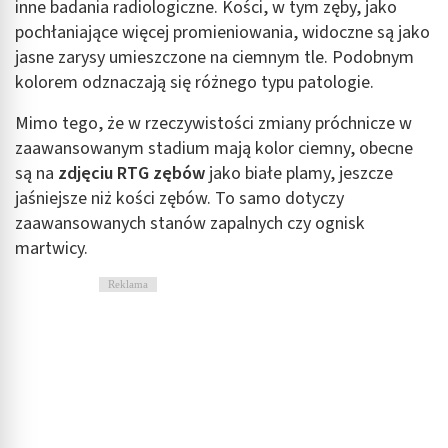
inne badania radiologiczne. Kości, w tym zęby, jako
pochłaniające więcej promieniowania, widoczne są jako
Identyfikowanie urządzeń na podstawie
aktywnie żądanych informacji
jasne zarysy umieszczone na ciemnym tle. Podobnym
kolorem odznaczają się różnego typu patologie.
Cele przetwarzania inne niż IAB:
Niezbędne
Mimo tego, że w rzeczywistości zmiany próchnicze w
zaawansowanym stadium mają kolor ciemny, obecne
Wydajność (Performance)
są na
zdjęciu RTG zębów
jako białe plamy, jeszcze
jaśniejsze niż kości zębów. To samo dotyczy
Reklama / śledzenie
zaawansowanych stanów zapalnych czy ognisk
martwicy.
Reklama