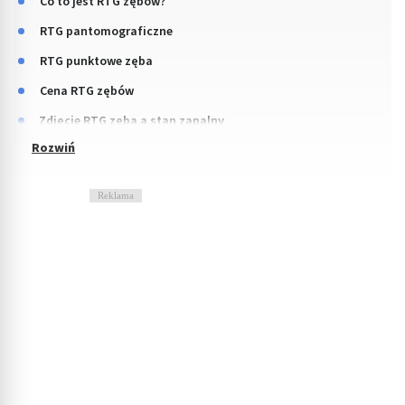
Co to jest RTG zębów?
RTG pantomograficzne
RTG punktowe zęba
Cena RTG zębów
Zdjęcie RTG zęba a stan zapalny
Reklama