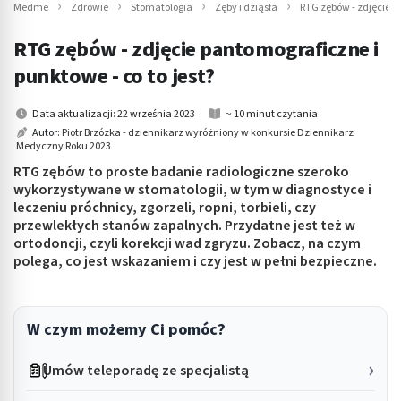
Medme
Zdrowie
Stomatologia
Zęby i dziąsła
RTG zębów - zdjęcie 
RTG zębów - zdjęcie pantomograficzne i
punktowe - co to jest?
Data aktualizacji: 22 września 2023
~ 10 minut czytania
Autor:
Piotr Brzózka - dziennikarz wyróżniony w konkursie Dziennikarz
Medyczny Roku 2023
RTG zębów to proste badanie radiologiczne szeroko
wykorzystywane w stomatologii, w tym w diagnostyce i
leczeniu próchnicy, zgorzeli, ropni, torbieli, czy
przewlekłych stanów zapalnych. Przydatne jest też w
ortodoncji, czyli korekcji wad zgryzu. Zobacz, na czym
polega, co jest wskazaniem i czy jest w pełni bezpieczne.
W czym możemy Ci pomóc?
Umów teleporadę ze specjalistą