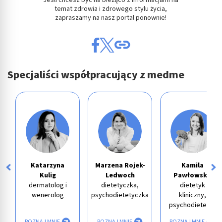
Jeśli chcesz być na bieżąco z informacjami na
temat zdrowia i zdrowego stylu życia,
zapraszamy na nasz portal ponownie!
Specjaliści współpracujący z medme
Katarzyna
Marzena Rojek-
Kamila
Kulig
Ledwoch
Pawłowska
dermatolog i
dietetyczka,
dietetyk
wenerolog
psychodietetyczka
kliniczny,
psychodietetyk
POZNAJ MNIE
POZNAJ MNIE
POZNAJ MNIE