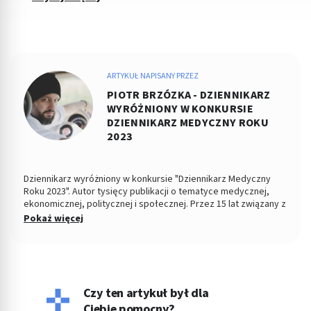
ARTYKUŁ NAPISANY PRZEZ
PIOTR BRZÓZKA - DZIENNIKARZ
WYRÓŻNIONY W KONKURSIE
DZIENNIKARZ MEDYCZNY ROKU
2023
Dziennikarz wyróżniony w konkursie "Dziennikarz Medyczny
Roku 2023". Autor tysięcy publikacji o tematyce medycznej,
ekonomicznej, politycznej i społecznej. Przez 15 lat związany z
Dziennikiem Łódzkim i Polska TheTimes. Z wykształcenia
Pokaż więcej
socjolog stosunków politycznych, absolwent Wydziału
Ekonomiczno-Socjologicznego Uniwersytetu Łódzkiego. Po
godzinach fotografuje, projektuje, maluje, tworzy muzykę.
Czy ten artykuł był dla
Ciebie pomocny?