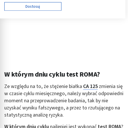
Używamy Twoich danych w następujących celach:
Dostosuj
Cele przetwarzania IAB:
Przechowywanie informacji na urządzeniu lub
dostęp do nich
Wykorzystywanie ograniczonych danych do
wyboru reklam
Tworzenie profili w celu spersonalizowanych
reklam
Wykorzystanie profili do wyboru
W którym dniu cyklu test ROMA?
spersonalizowanych reklam
Tworzenie profili w celu personalizacji treści
Ze względu na to, że stężenie białka
CA 125
zmienia się
w czasie cyklu miesięcznego, należy wybrać odpowiedni
Wykorzystywanie profili w celu doboru
moment na przeprowadzenie badania, tak by nie
spersonalizowanych treści
uzyskać wyniku fałszywego, a przez to rzutującego na
Pomiar efektywności reklam
statystyczną analizę ryzyka.
Pomiar efektywności treści
W którym dniu cyklu
najlepiej jest wykonać
test ROMA
?