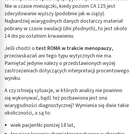
Nie w czasie miesiączki, kiedy poziom CA 125 jest
Rozumienie odbiorców dzięki statystyce lub
zdecydowanie wyższy (podobnie jak w ciąży).
kombinacji danych z różnych źródeł
Najbardziej wiarygodnych danych dostarczy materiał
Rozwój i ulepszanie usług
pobrany w czasie owulacji (dni płodnych), to jest około
14 dni po ostatnim krwawieniu.
Wykorzystywanie ograniczonych danych do
wyboru treści
Jeśli chodzi o
test ROMA w trakcie menopauzy
,
Funkcje specjalne IAB:
przeciwskazań ani tego typu wytycznych nie ma.
Pamiętać jedynie należy o przedstawionych wyżej
Użycie dokładnych danych geolokalizacyjnych
zastrzeżeniach dotyczących interpretacji procentowego
Identyfikowanie urządzeń na podstawie
wyniku.
aktywnie żądanych informacji
A czy istnieją sytuacje, w których analizy nie powinno
Cele przetwarzania inne niż IAB:
się wykonywać, bądź też pozbawiona jest ona
Niezbędne
wiarygodności diagnostycznej? Wymienia się dwie takie
Wydajność (Performance)
okoliczności, a są to:
Reklama / śledzenie
wiek pacjentki poniżej 18 lat,