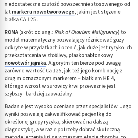
niedostateczna czułość powszechnie stosowanego od
lat
markeru nowotworowego
, jakim jest stężenie
białka CA 125 .
ROMA
(skrót od ang.:
Risk of Ovariam Malignancy
) to
model matematyczny pozwalający różnicować guzy
odkryte w przydatkach i ocenić, jak duże jest ryzyko ich
przekształcenia w złośliwy, płaskonabłonkowy
nowotwór jajnika
. Algorytm ten bierze pod uwagę
zarówno wartość Ca 125, jak też jego kombinację z
drugim oznaczonym markerem – białkiem
HE 4,
którego wzrost w surowicy krwi przeważnie jest
szybszy i bardziej zauważalny.
Badanie jest wysoko oceniane przez specjalistów. Jego
wyniki pozwalają zakwalifikować pacjentkę do
określonej grupy ryzyka, skierować na dalszą
diagnostykę, a w razie potrzeby dobrać skuteczną
metodę leczenia już na wczesnym etapie choroby, co