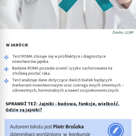
Źródło: 123RF
W SKRÓCIE
Test ROMA stosuje się w profilaktyce i diagnostyce
nowotworów jajnika.
Badanie ROMA pozwala ocenić ryzyko zachorowania na
złośliwą postać raka.
Test analizuje dane dotyczące dwóch białek będących
markerami nowotworowymi oraz szeregu innych zmiennych –
zdrowotnych, hormonalnych a nawet socjoekonomicznych.
SPRAWDŹ TEŻ:
Jajniki - budowa, funkcje, wielkość.
Gdzie są jajniki?