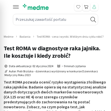
Koszyk
Przeszukaj zawartość portalu
in submenu: Leki na receptę
win submenu: Zdrowie
Medme
Badania
Test ROMA - cena i wyniki. W którym dniu cyklu robić?
win submenu: Suplementy
Test ROMA w diagnostyce raka jajnika.
win submenu: Mama i dziecko
Ile kosztuje i kiedy zrobić?
win submenu: Kosmetyki
Data aktualizacji: 02 stycznia 2024
~ 9 minut czytania
Autor:
Piotr Brzózka - dziennikarz wyróżniony w konkursie Dziennikarz
Medyczny Roku 2023
win submenu: Higiena
Test ROMA pozwala ocenić ryzyko wystąpienia złośliwego
win submenu: Sprzęt medyczny
raka jajników. Badanie opiera się na statystycznej analizie
danych dotyczących dwóch markerów nowotworowych
(CA 125 oraz HE 4) oraz szeregu czynników
win submenu: Intymne
predestynujących do zachorowania na tę postać
nowotworu. Zobacz, na czym polega test, jak
win submenu: Wellness