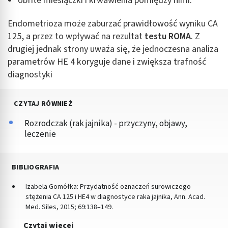
obfite miesiączki i krwawienia pomiędzy nimi.
Endometrioza może zaburzać prawidłowość wyniku CA
125, a przez to wpływać na rezultat
testu ROMA
. Z
drugiej jednak strony uważa się, że jednoczesna analiza
parametrów HE 4 koryguje dane i zwiększa trafność
diagnostyki
CZYTAJ RÓWNIEŻ
Rozrodczak (rak jajnika) - przyczyny, objawy,
leczenie
BIBLIOGRAFIA
Izabela Gomółka: Przydatność oznaczeń surowiczego
stężenia CA 125 i HE4 w diagnostyce raka jajnika, Ann. Acad.
Med. Siles, 2015; 69:138–149.
Czytaj więcej