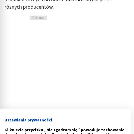
różnych producentów.
Reklama
Ile się czeka na wynik testu ROMA?
Ustawienia prywatności
Wiele osób zadaje pytanie,
ile się czeka na wynik testu
Kliknięcie przycisku „Nie zgadzam się” powoduje zachowanie