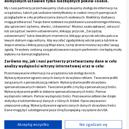
domyślnych ustawień tylko niezbędnych plików cookie.
ROMA
. Zazwyczaj
czas oczekiwania
wynosi od 1 do 4
My i nasi partnerzy przechowujemy i/lub uzyskujemy dostęp do informacji na
dni roboczych. Rozpiętość ta nie ma związku z
urządzeniu, takich jak unikalne identyfikatory w cookie i innych pamięciach
merytoryczną stroną badania, a więc tym, czy wynik
przeglądarki w celu przetwarzania danych osobowych. Niektórzy dostawcy
mogą przetwarzać Twoje dane osobowe na podstawie uzasadnionego interesu,
jest pozytywny, czy negatywny.
aby sprzeciwić się temu, otwórz „Ustawienia”. Możesz zaakceptować, odrzucić
lub zarządzać swoimi ustawieniami, klikając przycisk „Zarządzaj
Tak jak zwykle w tego typu przypadkach kluczowa jest
ustawieniami” lub w dowolnym momencie, klikając przycisk odcisku palca w
lewym dolnym rogu witryny. Aby wycofać zgodę kliknij odcisk palca lub link w
przede wszystkim wydajność oraz organizacja pracy
stopce serwisu i kliknij pozycję Moje dane, na tej stronie możesz wycofać swoją
danego ośrodka. Wiele zależy od tego, czy ma on
zgodę. Te wybory zostaną zasygnalizowane naszym partnerom i nie będą miały
wpływu na dane przeglądania.
możliwości, aby wszystkie procedury wykonać na
Zarówno my, jak i nasi partnerzy przetwarzamy dane w celu
miejscu, czy też musi je zlecić je na zewnątrz.
analizy wydajności witryny internetowej oraz w celu:
Przechowywanie informacji na urządzeniu lub dostęp do nich.
Co jednak ważne dla pacjenta, wiele dobrych
Wykorzystywanie ograniczonych danych do wyboru reklam. Tworzenie profili
związanych z personalizacją reklam. Wykorzystanie profili do wyboru
laboratoriów oferuje możliwość zapoznania się z
spersonalizowanych reklam. Tworzenie profili z myślą o personalizacji treści.
wynikami już następnego dnia roboczego po oddaniu
Wykorzystywanie profili w doborze spersonalizowanych treści. Pomiar
wydajności reklam. Pomiar wydajności treści. Poznawanie odbiorców dzięki
krwi do analizy.
statystyce lub kombinacji danych z różnych źródeł. Opracowywanie i
ulepszanie usług. Wykorzystywanie ograniczonych danych do wyboru treści.
Reklama
Dane mogą być udostępniane poza Unię Europejską i wysyłane do USA.
Twoja zgoda i polityka cookie dotyczą wyłącznie tej witryny/aplikacji.
Wyświetl listę partnerów (11 dostawców IAB)
Akceptuj wszystko
Nie zgadzam się