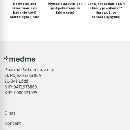
Ile ważne jest
Wymaz z odbytu - jak
Co to jest badanie LDH
skierowanie na
jest pobierany i w
i kiedy je wykonać?
badanie krwi?
jakim celu?
Sprawdź, co
Morfologia i inne
oznaczają wyniki
Pharma Partner sp. z o.o.
ul. Pojezierska 90A
91-341 Łódź
NIP: 9471975869
KRS: 0000321925
O nas
Kontakt