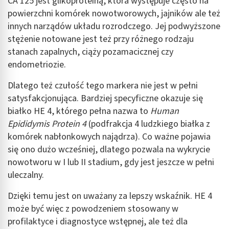
CA 125 jest glikoproteiną, która występuje często na
powierzchni komórek nowotworowych, jajników ale też
innych narządów układu rozrodczego. Jej podwyższone
stężenie notowane jest też przy różnego rodzaju
stanach zapalnych, ciąży pozamacicznej czy
endometriozie.
Dlatego też czułość tego markera nie jest w pełni
satysfakcjonująca. Bardziej specyficzne okazuje się
białko HE 4, którego pełna nazwa to
Human
Epididymis Protein 4
(podfrakcja 4 ludzkiego białka z
komórek nabłonkowych najądrza). Co ważne pojawia
się ono dużo wcześniej, dlatego pozwala na wykrycie
nowotworu w I lub II stadium, gdy jest jeszcze w pełni
uleczalny.
Dzięki temu jest on uważany za lepszy wskaźnik. HE 4
może być więc z powodzeniem stosowany w
profilaktyce i diagnostyce wstępnej, ale też dla