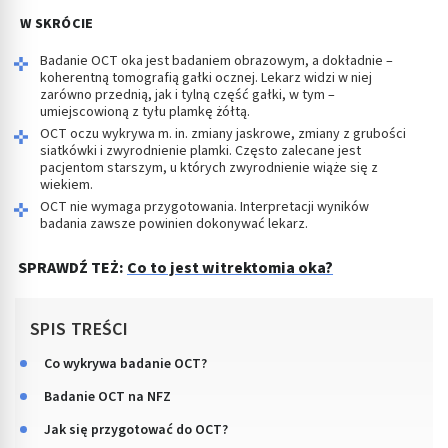
W SKRÓCIE
Badanie OCT oka jest badaniem obrazowym, a dokładnie –
koherentną tomografią gałki ocznej. Lekarz widzi w niej
zarówno przednią, jak i tylną część gałki, w tym –
umiejscowioną z tyłu plamkę żółtą.
OCT oczu wykrywa m. in. zmiany jaskrowe, zmiany z grubości
siatkówki i zwyrodnienie plamki. Często zalecane jest
pacjentom starszym, u których zwyrodnienie wiąże się z
wiekiem.
OCT nie wymaga przygotowania. Interpretacji wyników
badania zawsze powinien dokonywać lekarz.
SPRAWDŹ TEŻ:
Co to jest witrektomia oka?
SPIS TREŚCI
Co wykrywa badanie OCT?
Badanie OCT na NFZ
Jak się przygotować do OCT?