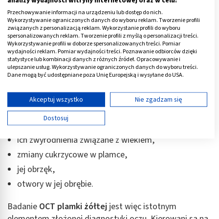
analizy wydajności witryny internetowej oraz w celu:
Przechowywanie informacji na urządzeniu lub dostęp do nich.
OCT plamki
Wykorzystywanie ograniczonych danych do wyboru reklam. Tworzenie profili
związanych z personalizacją reklam. Wykorzystanie profili do wyboru
spersonalizowanych reklam. Tworzenie profili z myślą o personalizacji treści.
Podczas tomografii koherentnej lekarz widzi zarówno
Wykorzystywanie profili w doborze spersonalizowanych treści. Pomiar
przednią, jak i tylną część gałki ocznej, w tym –
wydajności reklam. Pomiar wydajności treści. Poznawanie odbiorców dzięki
statystyce lub kombinacji danych z różnych źródeł. Opracowywanie i
umiejscowioną właśnie z tyłu plamkę żółtą. Ten
ulepszanie usług. Wykorzystywanie ograniczonych danych do wyboru treści.
niewielki fragment powierzchni siatkówki jest bardzo
Dane mogą być udostępniane poza Unię Europejską i wysyłane do USA.
istotny, ponieważ to właśnie jemu człowiek zawdzięcza
Twoja zgoda i polityka cookie dotyczą wyłącznie tej witryny/aplikacji.
ostrość widzenia i rozróżnianie kolorów.
Wyświetl listę partnerów (11 dostawców IAB)
Akceptuj wszystko
Nie zgadzam się
Używamy Twoich danych w następujących celach:
Dostosuj
OCT plamek
wykrywa m.in.:
Cele przetwarzania IAB:
Przechowywanie informacji na urządzeniu lub
ich zwyrodnienia związane z wiekiem,
dostęp do nich
zmiany cukrzycowe w plamce,
Wykorzystywanie ograniczonych danych do
jej obrzęk,
wyboru reklam
otwory w jej obrębie.
Tworzenie profili w celu spersonalizowanych
reklam
Badanie
OCT plamki żółtej
jest więc istotnym
elementem złożonej diagnostyki oczu. Kierowani są na