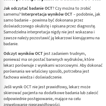
Identyfikowanie urządzeń na podstawie
Jak odczytać badanie OCT
? Czy można to zrobić
aktywnie żądanych informacji
samemu?
Interpretacja wyników OCT
– podobnie, jak
Cele przetwarzania inne niż IAB:
samo badanie – powinna być dokonana przez
Niezbędne
doświadczonego okulistę i opisana przez diagnostę.
Samodzielna interpretacja nigdy nie jest wskazana i
Wydajność (Performance)
zawsze należy pozostawić ją lekarzowi kierującemu na
badanie.
Reklama / śledzenie
Odczyt wyników OCT
jest zadaniem trudnym,
ponieważ ma on postać barwnych wydruków, które
lekarz porównuje z wynikami wzorcowymi. Aby dokonać
porównania we właściwy sposób, potrzebna jest
fachowa wiedza i doświadczenie.
Jeśli wynik OCT nie jest prawidłowy, lekarz może
skierować pacjenta na dodatkowe badania lub zalecić
odpowiednie postępowanie, mające na celu
zniwelowanie nieprawidłowości.