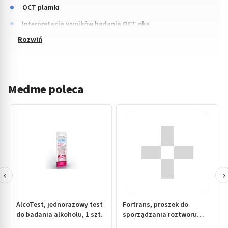
OCT plamki
Interpretacja wyników badania OCT oka
Medme poleca
‹
›
AlcoTest, jednorazowy test
Fortrans, proszek do
do badania alkoholu, 1 szt.
sporządzania roztworu
doustnego, (i.rów), Rumun,