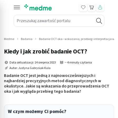
Koszyk
Przeszukaj zawartość portalu
in submenu: Leki na receptę
win submenu: Zdrowie
Medme
Badania
Badanie OCT oka - wskazania, przebieg i interpretacja wy
win submenu: Suplementy
Kiedy i jak zrobić badanie OCT?
win submenu: Mama i dziecko
Data aktualizacji: 14 sierpnia 2023
~ 4 minuty czytania
Autor:
Justyna Gabrysiak-Kula
win submenu: Kosmetyki
Badanie OCT jest jedną z najnowocześniejszych i
win submenu: Higiena
najbardziej precyzyjnych metod diagnostycznych w
okulistyce. Jakie są wskazania do przeprowadzenia OCT
oka i jak wygląda przebieg tego badania?
win submenu: Sprzęt medyczny
win submenu: Intymne
W czym możemy Ci pomóc?
win submenu: Wellness