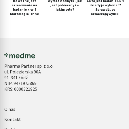
Ile ważne jest
Wymaz z odbytu - jak
Co to jest badanie LDH
skierowanie na
jest pobierany i w
i kiedy je wykonać?
badanie krwi?
jakim celu?
Sprawdź, co
Morfologia i inne
oznaczają wyniki
Pharma Partner sp. z o.o.
ul. Pojezierska 90A
91-341 Łódź
NIP: 9471975869
KRS: 0000321925
O nas
Kontakt