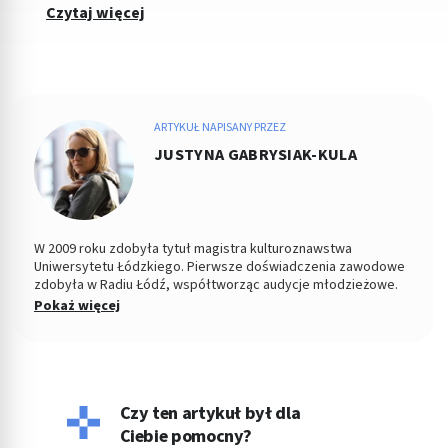
Czytaj więcej
ARTYKUŁ NAPISANY PRZEZ
JUSTYNA GABRYSIAK-KULA
W 2009 roku zdobyła tytuł magistra kulturoznawstwa
Uniwersytetu Łódzkiego. Pierwsze doświadczenia zawodowe
zdobyła w Radiu Łódź, współtworząc audycje młodzieżowe.
Od kilku lat pracuje jako copywriter, specjalizując się w
Pokaż więcej
tematyce medycznej, kosmetycznej, parentingowej i w
dziedzinach pokrewnych. Napisała dotąd setki artykułów o
zdrowiu. Prywatnie wychowuje dzieci, pływa i czyta książki,
choć to właśnie pisanie było zawsze jej ulubionym zajęciem.
Czy ten artykuł był dla
Ciebie pomocny?