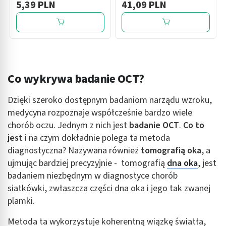
5,39 PLN
41,09 PLN
4 sasz
Co wykrywa badanie OCT?
Dzięki szeroko dostępnym badaniom narządu wzroku,
medycyna rozpoznaje współcześnie bardzo wiele
chorób oczu. Jednym z nich jest
badanie OCT
.
Co to
jest
i na czym dokładnie polega ta metoda
diagnostyczna? Nazywana również
tomografią oka
, a
ujmując bardziej precyzyjnie - tomografią
dna oka
, jest
badaniem niezbędnym w diagnostyce chorób
siatkówki, zwłaszcza części dna oka i jego tak zwanej
plamki.
Metoda ta wykorzystuje koherentną wiązkę światła,