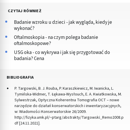
CZYTAJ RÓWNIEŻ
Badanie wzroku u dzieci - jak wygląda, kiedy je
wykonać?
Oftalmoskopia - na czym polega badanie
oftalmoskopowe?
USG oka - co wykrywa i jak się przygotować do
badania? Cena
BIBLIOGRAFIA
P. Targowski, B. J. Rouba, P. Karaszkiewicz, M. Iwanicka, L.
Tymińska-Widmer, T. Łękawa-Wysłouch, E. A. Kwiatkowska, M.
Sylwestrzak, Optyczna Koherentna Tomografia OCT – nowe
narzędzie do działań konserwatorskich i inwentaryzacyjnych,
w: Wiadomości Konserwatorskie 26/2009.
http://fizyka.umk.pl/~ptarg/abstrakty/Targowski_Remo2008.p
df [24.11.2021].