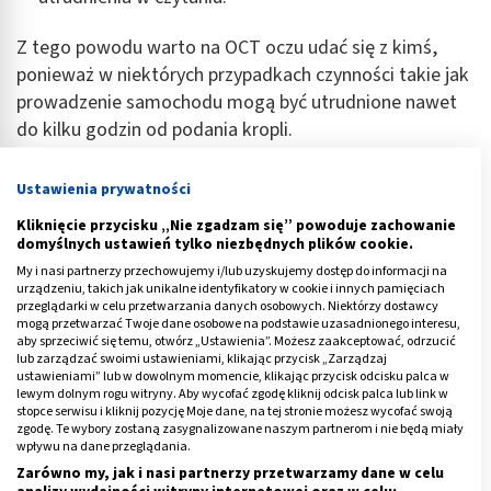
Z tego powodu warto na OCT oczu udać się z kimś,
ponieważ w niektórych przypadkach czynności takie jak
prowadzenie samochodu mogą być utrudnione nawet
do kilku godzin od podania kropli.
Reklama
Ustawienia prywatności
Kliknięcie przycisku „Nie zgadzam się” powoduje zachowanie
domyślnych ustawień tylko niezbędnych plików cookie.
My i nasi partnerzy przechowujemy i/lub uzyskujemy dostęp do informacji na
urządzeniu, takich jak unikalne identyfikatory w cookie i innych pamięciach
przeglądarki w celu przetwarzania danych osobowych. Niektórzy dostawcy
mogą przetwarzać Twoje dane osobowe na podstawie uzasadnionego interesu,
aby sprzeciwić się temu, otwórz „Ustawienia”. Możesz zaakceptować, odrzucić
lub zarządzać swoimi ustawieniami, klikając przycisk „Zarządzaj
ustawieniami” lub w dowolnym momencie, klikając przycisk odcisku palca w
lewym dolnym rogu witryny. Aby wycofać zgodę kliknij odcisk palca lub link w
stopce serwisu i kliknij pozycję Moje dane, na tej stronie możesz wycofać swoją
zgodę. Te wybory zostaną zasygnalizowane naszym partnerom i nie będą miały
wpływu na dane przeglądania.
Zarówno my, jak i nasi partnerzy przetwarzamy dane w celu