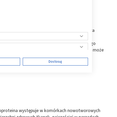
arker nowotworowy
, a zatem substancję, która
rzekroczona norma tego antygenu najczęściej
w organizmie. Dzięki oszacowaniu wysokości tego
ię wykryć
raka jajnika
. Za wysoki
marker CA-125
może
iami toczącymi się w ustroju, takimi jak np.:
ę
Dostosuj
ści
ikoproteina występuje w komórkach nowotworowych