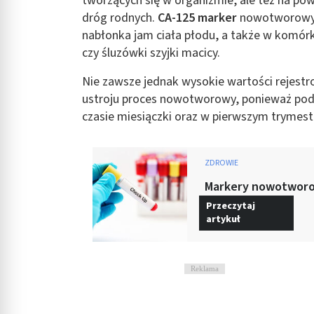
tworzących się w organizmie, ale też na po
Rozumienie odbiorców dzięki statystyce lub kombinacji danych
dróg rodnych.
CA-125 marker
nowotworowy 
nabłonka jam ciała płodu, a także w komórka
Rozwój i ulepszanie usług
czy śluzówki szyjki macicy.
Wykorzystywanie ograniczonych danych do wyboru treści
Nie zawsze jednak wysokie wartości rejestr
Funkcje specjalne IAB:
ustroju proces nowotworowy, ponieważ pod
Użycie dokładnych danych geolokalizacyjnych
czasie miesiączki oraz w pierwszym trymestr
Identyfikowanie urządzeń na podstawie aktywnie żądanych inf
ZDROWIE
Cele przetwarzania inne niż IAB:
Markery nowotworow
Niezbędne
Przeczytaj
Wydajność (Performance)
artykuł
Reklama / śledzenie
Reklama