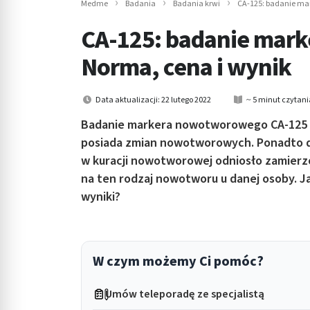
Medme
Badania
Badania krwi
CA-125: badanie ma
in submenu: Wellness
CA-125: badanie mar
Norma, cena i wynik
Data aktualizacji: 22 lutego 2022
~ 5 minut czytani
Badanie markera nowotworowego CA-125 ma
posiada zmian nowotworowych. Ponadto dz
w kuracji nowotworowej odniosło zamierzo
na ten rodzaj nowotworu u danej osoby. J
wyniki?
W czym możemy Ci pomóc?
Umów teleporadę ze specjalistą