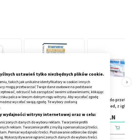
yślnych ustawień tylko niezbędnych plików cookie.
›
iu, takich jak unikalne identyfikatory w cookie i innych
awcy mogą przetwarzać Twoje dane osobowe na podstawie
kceptować, odrzucić lub zarządzać swoimi ustawieniami, klikając
cisku palca w lewym dolnym rogu witryny. Aby wycofać zgodę
mbo
Diagnostic Gold Strip,
Przyrząd do przetaczani
onie możesz wycofać swoją zgodę. Te wybory zostaną
paski testowe do pomiaru
krwi, Romed, z igłą, 1 szt
.
t
poziomu glukozy we krwi,
y wydajności witryny internetowej oraz w celu:
39,58 PLN
1,89 PLN
szt.
50 szt.
niczonych danych do wyboru reklam. Tworzenie profili
ch reklam. Tworzenie profili z myślą o personalizacji treści.
klam. Pomiar wydajności treści. Poznawanie odbiorców dzięki
ług. Wykorzystywanie ograniczonych danych do wyboru treści.