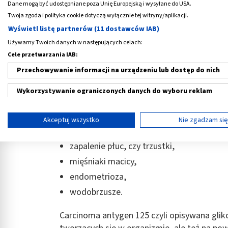
Dane mogą być udostępniane poza Unię Europejską i wysyłane do USA.
Twoja zgoda i polityka cookie dotyczą wyłącznie tej witryny/aplikacji.
Wyświetl listę partnerów (11 dostawców IAB)
Czym jest marker CA-125?
Używamy Twoich danych w następujących celach:
Cele przetwarzania IAB:
CA-125
to białko antygenowe stanowiące
m
Przechowywanie informacji na urządzeniu lub dostęp do nich
ulega podwyższeniu w czasie onkogenezy. P
świadczy o występowaniu jakiejś patologii 
Wykorzystywanie ograniczonych danych do wyboru reklam
markera aż w niemal 90 procentach udaje s
mieć także związek z innymi nieprawidłowośc
Tworzenie profili w celu spersonalizowanych reklam
Akceptuj wszystko
Nie zgadzam si
marskość wątroby,
Wykorzystanie profili do wyboru spersonalizowanych reklam
zapalenie płuc, czy trzustki,
Tworzenie profili w celu personalizacji treści
mięśniaki macicy,
Wykorzystywanie profili w celu doboru spersonalizowanych tre
endometrioza,
wodobrzusze.
Pomiar efektywności reklam
Carcinoma antygen 125 czyli opisywana gl
Pomiar efektywności treści