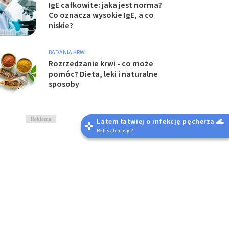
IgE całkowite: jaka jest norma?
Co oznacza wysokie IgE, a co
niskie?
BADANIA KRWI
Rozrzedzanie krwi - co może
pomóc? Dieta, leki i naturalne
sposoby
Reklama
Latem łatwiej o infekcję pęcherza 🌊
Robisz ten błąd?