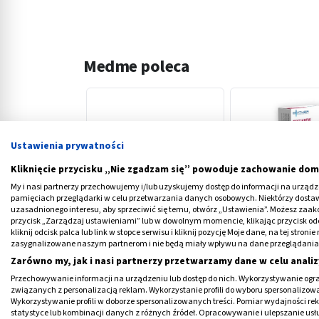
Medme poleca
Ustawienia prywatności
Kliknięcie przycisku „Nie zgadzam się” powoduje zachowanie dom
‹
My i nasi partnerzy przechowujemy i/lub uzyskujemy dostęp do informacji na urządzen
pamięciach przeglądarki w celu przetwarzania danych osobowych. Niektórzy dost
uzasadnionego interesu, aby sprzeciwić się temu, otwórz „Ustawienia”. Możesz zaa
przycisk „Zarządzaj ustawieniami” lub w dowolnym momencie, klikając przycisk od
AlcoTest, jednorazowy
Krew Utajona Co
kliknij odcisk palca lub link w stopce serwisu i kliknij pozycję Moje dane, na tej str
test do badania alkoholu,
(hemoglobina +
zasygnalizowane naszym partnerom i nie będą miały wpływu na dane przeglądania
1 szt.
transferyna), tes
Zarówno my, jak i nasi partnerzy przetwarzamy dane w celu analiz
5,39 PLN
14,09 PLN
diagnostyczny, 1 
Przechowywanie informacji na urządzeniu lub dostęp do nich. Wykorzystywanie ogra
związanych z personalizacją reklam. Wykorzystanie profili do wyboru spersonalizowany
Wykorzystywanie profili w doborze spersonalizowanych treści. Pomiar wydajności re
statystyce lub kombinacji danych z różnych źródeł. Opracowywanie i ulepszanie us