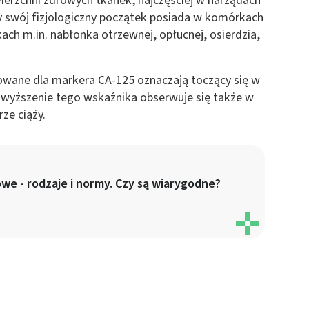
wierzchni zdrowych tkanek, najczęściej w narządach
 z różnych źródeł
swój fizjologiczny początek posiada w komórkach
ch m.in. nabłonka otrzewnej, opłucnej, osierdzia,
owane dla markera CA-125 oznaczają toczący się w
wyższenie tego wskaźnika obserwuje się także w
ze ciąży.
ormacji
e - rodzaje i normy. Czy są wiarygodne?