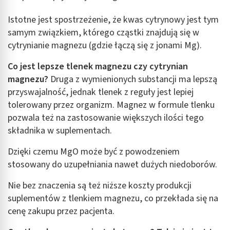
Rozwój i ulepszanie usług
Istotne jest spostrzeżenie, że kwas cytrynowy jest tym
samym związkiem, którego cząstki znajdują się w
Wykorzystywanie ograniczonych danych do
cytrynianie magnezu (gdzie łączą się z jonami Mg).
wyboru treści
Co jest lepsze tlenek magnezu czy cytrynian
Funkcje specjalne IAB:
magnezu?
Druga z wymienionych substancji ma lepszą
Użycie dokładnych danych geolokalizacyjnych
przyswajalność, jednak tlenek z reguły jest lepiej
Identyfikowanie urządzeń na podstawie
tolerowany przez organizm. Magnez w formule tlenku
aktywnie żądanych informacji
pozwala też na zastosowanie większych ilości tego
Cele przetwarzania inne niż IAB:
składnika w suplementach.
Niezbędne
Dzięki czemu MgO może być z powodzeniem
stosowany do uzupełniania nawet dużych niedoborów.
Wydajność (Performance)
Nie bez znaczenia są też niższe koszty produkcji
Reklama / śledzenie
suplementów z tlenkiem magnezu, co przekłada się na
cenę zakupu przez pacjenta.