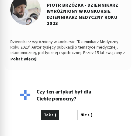
PIOTR BRZÓZKA - DZIENNIKARZ
WYRÓŻNIONY W KONKURSIE
DZIENNIKARZ MEDYCZNY ROKU
2023
Dziennikarz wyróżniony w konkursie "Dziennikarz Medyczny
Roku 2023". Autor tysięcy publikacji o tematyce medycznej,
ekonomicznej, politycznej i społecznej. Przez 15 lat związany z
Dziennikiem Łódzkim i Polska TheTimes. Z wykształcenia
Pokaż więcej
socjolog stosunków politycznych, absolwent Wydziału
Ekonomiczno-Socjologicznego Uniwersytetu Łódzkiego. Po
godzinach fotografuje, projektuje, maluje, tworzy muzykę.
Czy ten artykuł był dla
Ciebie pomocny?
Tak :-)
Nie :-(