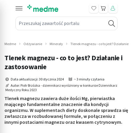
Koszyk
Przeszukaj zawartość portalu
in submenu: Leki na receptę
win submenu: Zdrowie
Medme
Odżywianie
Minerały
Tlenek magnezu - co to jest? Działanie i
win submenu: Suplementy
Tlenek magnezu - co to jest? Działanie i
win submenu: Mama i dziecko
zastosowanie
win submenu: Kosmetyki
Data aktualizacji: 30 stycznia 2024
~ 3 minuty czytania
Autor:
Piotr Brzózka - dziennikarz wyróżniony w konkursie Dziennikarz
Medyczny Roku 2023
win submenu: Higiena
Tlenek magnezu zawiera duże ilości Mg, pierwiastka
win submenu: Sprzęt medyczny
mającego fundamentalne znaczenie dla kondycji
organizmu. W suplementach diety doskonale sprawdza się
zwłaszcza w rozbudowanej formule, w połączeniu z
win submenu: Intymne
innymi postaciami magnezu oraz kwasem cytrynowym.
win submenu: Wellness