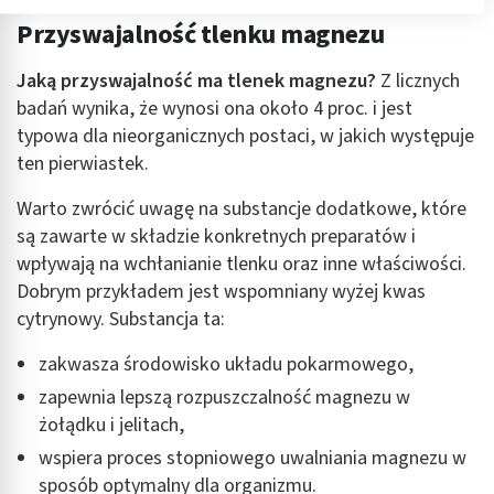
Przechowywanie informacji na urządzeniu lub
Przyswajalność tlenku magnezu
dostęp do nich
Wykorzystywanie ograniczonych danych do
Jaką przyswajalność ma tlenek magnezu?
Z licznych
wyboru reklam
badań wynika, że wynosi ona około 4 proc. i jest
typowa dla nieorganicznych postaci, w jakich występuje
Tworzenie profili w celu spersonalizowanych
reklam
ten pierwiastek.
Wykorzystanie profili do wyboru
Warto zwrócić uwagę na substancje dodatkowe, które
spersonalizowanych reklam
są zawarte w składzie konkretnych preparatów i
wpływają na wchłanianie tlenku oraz inne właściwości.
Tworzenie profili w celu personalizacji treści
Dobrym przykładem jest wspomniany wyżej kwas
Wykorzystywanie profili w celu doboru
cytrynowy. Substancja ta:
spersonalizowanych treści
zakwasza środowisko układu pokarmowego,
Pomiar efektywności reklam
zapewnia lepszą rozpuszczalność magnezu w
żołądku i jelitach,
Pomiar efektywności treści
wspiera proces stopniowego uwalniania magnezu w
Rozumienie odbiorców dzięki statystyce lub
sposób optymalny dla organizmu.
kombinacji danych z różnych źródeł