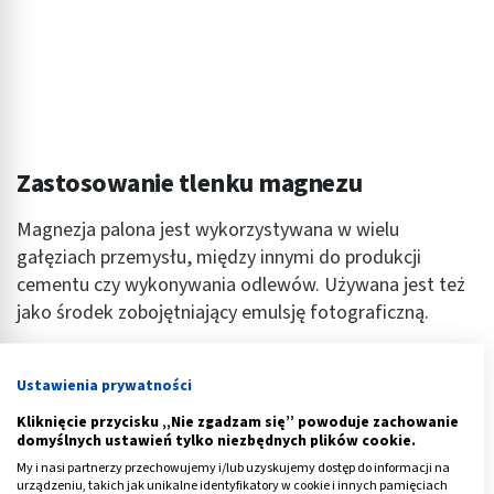
Zastosowanie tlenku magnezu
Magnezja palona jest wykorzystywana w wielu
gałęziach przemysłu, między innymi do produkcji
cementu czy wykonywania odlewów. Używana jest też
jako środek zobojętniający emulsję fotograficzną.
Zgodne z zaleceniami przyjmowanie tlenku magnezu,
zwłaszcza w połączeniu z innymi jego formami (jak na
Ustawienia prywatności
przykład wodorotlenek) oraz kwasami organicznymi
Kliknięcie przycisku „Nie zgadzam się” powoduje zachowanie
(np. cytrynowym):
domyślnych ustawień tylko niezbędnych plików cookie.
My i nasi partnerzy przechowujemy i/lub uzyskujemy dostęp do informacji na
wspiera prawidłową pracę mięśni,
urządzeniu, takich jak unikalne identyfikatory w cookie i innych pamięciach