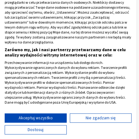
przeglądarki w celu przetwarzania danych osobowych. Niektórzy dostawcy
poprawia funkcjonowanie układu nerwowego,
mogą przetwarzać Twoje dane osobowe na podstawie uzasadnionego interesu,
aby sprzeciwić się temu, otwórz „Ustawienia”. Możesz zaakceptować, odrzucić
redukuje uczucie zmęczenia i znużenia,
lub zarządzać swoimi ustawieniami, klikając przycisk „Zarządzaj
ustawieniami” lub w dowolnym momencie, klikając przycisk odcisku palca w
zwiększa zdolności poznawcze (pamięć,
lewym dolnym rogu witryny. Aby wycofać zgodę kliknij odcisk palca lub link w
stopce serwisu i kliknij pozycję Moje dane, na tej stronie możesz wycofać swoją
koncentracja, uczenie się).
zgodę. Te wybory zostaną zasygnalizowane naszym partnerom i nie będą miały
wpływu na dane przeglądania.
Reklama
Zarówno my, jak i nasi partnerzy przetwarzamy dane w celu
analizy wydajności witryny internetowej oraz w celu:
Przechowywanie informacji na urządzeniu lub dostęp do nich.
Wykorzystywanie ograniczonych danych do wyboru reklam. Tworzenie profili
związanych z personalizacją reklam. Wykorzystanie profili do wyboru
spersonalizowanych reklam. Tworzenie profili z myślą o personalizacji treści.
Wykorzystywanie profili w doborze spersonalizowanych treści. Pomiar
wydajności reklam. Pomiar wydajności treści. Poznawanie odbiorców dzięki
statystyce lub kombinacji danych z różnych źródeł. Opracowywanie i
ulepszanie usług. Wykorzystywanie ograniczonych danych do wyboru treści.
Dane mogą być udostępniane poza Unię Europejską i wysyłane do USA.
Twoja zgoda i polityka cookie dotyczą wyłącznie tej witryny/aplikacji.
Wyświetl listę partnerów (11 dostawców IAB)
Akceptuj wszystko
Nie zgadzam się
Używamy Twoich danych w następujących celach:
Dostosuj
Cele przetwarzania IAB: