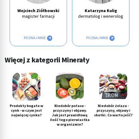
Wojciech Ziółkowski
Katarzyna Kulig
magister farmacji
dermatolog i wenerolog
POZNAJ MNIE
POZNAJ MNIE
Więcej z kategorii Minerały
Produkty bogate w
Niedobór potasu -
Niedobór żelaza -
cynk - w czym jest
przyczyny i objawy.
przyczyny, objawy i
najwięcej cynku?
Jak jest prawidłową
skutki. Co warto jeść?
ilość tego pierwiastka
w organizmie?