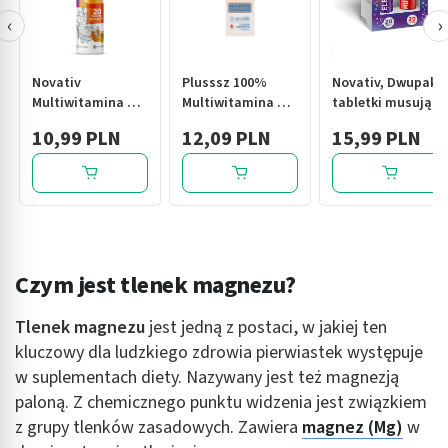
‹
›
Novativ
Plusssz 100%
Novativ, Dwupak
Multiwitamina +
Multiwitamina +
tabletki musujące
minerały, tabletki
Minerały, tabletki
elektrolity/
10,99 PLN
12,09 PLN
15,99 PLN
musujące, 20
musujące, 20 szt.
multiwitamina+mi
sztuk
2 x 20 szt.
Czym jest tlenek magnezu?
Tlenek magnezu
jest jedną z postaci, w jakiej ten
kluczowy dla ludzkiego zdrowia pierwiastek występuje
w suplementach diety. Nazywany jest też magnezją
paloną. Z chemicznego punktu widzenia jest związkiem
z grupy tlenków zasadowych. Zawiera
magnez (Mg)
w