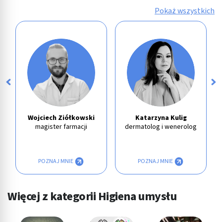
Użycie dokładnych danych geolokalizacyjnych
Pokaż wszystkich
Identyfikowanie urządzeń na podstawie
aktywnie żądanych informacji
Cele przetwarzania inne niż IAB:
Niezbędne
Wydajność (Performance)
Reklama / śledzenie
Wojciech Ziółkowski
Katarzyna Kulig
magister farmacji
dermatolog i wenerolog
POZNAJ MNIE
POZNAJ MNIE
Więcej z kategorii Higiena umysłu