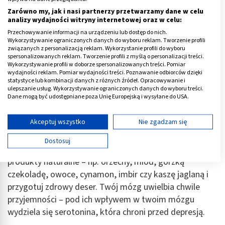
nie ćwiczyłeś tai chi, jogi, tabaty lub nie tańczyłeś salsy
Zarówno my, jak i nasi partnerzy przetwarzamy dane w celu
lub tanga, znajdź w Internecie podstawowe instrukcje
analizy wydajności witryny internetowej oraz w celu:
do wybranej aktywności i praktykuj to przy muzyce.
Przechowywanie informacji na urządzeniu lub dostęp do nich.
Wykorzystywanie ograniczonych danych do wyboru reklam. Tworzenie profili
Nowa aktywność ruchowa pozwala tworzyć zupełnie
związanych z personalizacją reklam. Wykorzystanie profili do wyboru
nowe połączenia między komórkami mózgu
, dzięki
spersonalizowanych reklam. Tworzenie profili z myślą o personalizacji treści.
Wykorzystywanie profili w doborze spersonalizowanych treści. Pomiar
czemu poprawia się kondycja twojego mózgu!
wydajności reklam. Pomiar wydajności treści. Poznawanie odbiorców dzięki
statystyce lub kombinacji danych z różnych źródeł. Opracowywanie i
Niedziela
ulepszanie usług. Wykorzystywanie ograniczonych danych do wyboru treści.
Dane mogą być udostępniane poza Unię Europejską i wysyłane do USA.
Twoja zgoda i polityka cookie dotyczą wyłącznie tej witryny/aplikacji.
Przygotuj deser zdrowy dla mózgu.
Pamiętaj, że
Wyświetl listę partnerów (11 dostawców IAB)
Akceptuj wszystko
Nie zgadzam się
produkty zdrowe dla mózgu nie zawierają sztucznych
Używamy Twoich danych w następujących celach:
cukrów, polepszaczy smaku i zapachu. Nie są zaliczane
Dostosuj
Cele przetwarzania IAB:
też do żywności wysoko przetworzonej. Sięgnij więc po
produkty naturalne – np. orzechy, miód, gorzką
Przechowywanie informacji na urządzeniu lub
dostęp do nich
czekoladę, owoce, cynamon, imbir czy kaszę jaglaną i
przygotuj zdrowy deser. Twój mózg uwielbia chwile
Wykorzystywanie ograniczonych danych do
przyjemności – pod ich wpływem w twoim mózgu
wyboru reklam
wydziela się serotonina, która chroni przed depresją.
Tworzenie profili w celu spersonalizowanych