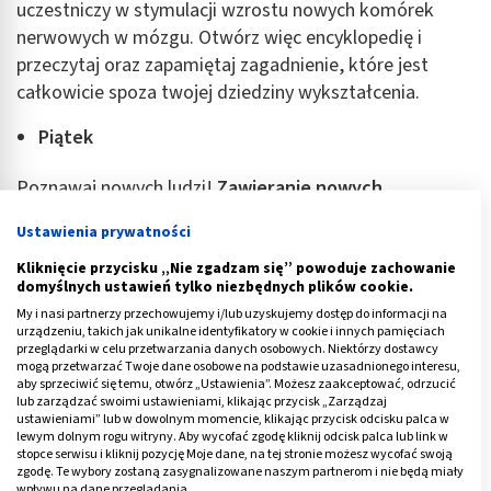
uczestniczy w stymulacji wzrostu nowych komórek
nerwowych w mózgu. Otwórz więc encyklopedię i
przeczytaj oraz zapamiętaj zagadnienie, które jest
całkowicie spoza twojej dziedziny wykształcenia.
Piątek
Poznawaj nowych ludzi!
Zawieranie nowych
znajomości szczególnie stymuluje rozwój sfery
Ustawienia prywatności
poznawczej
. Przewidywalności i rutyna zabijają
twórczy potencjał, dlatego im więcej w naszym dniu
Kliknięcie przycisku „Nie zgadzam się” powoduje zachowanie
domyślnych ustawień tylko niezbędnych plików cookie.
nowych sytuacji i kontaktów z różnymi osobami, tym
My i nasi partnerzy przechowujemy i/lub uzyskujemy dostęp do informacji na
lepiej dla naszego mózgu. Nawiąż więc dziś rozmowę z
urządzeniu, takich jak unikalne identyfikatory w cookie i innych pamięciach
osobą, której nie znasz.
przeglądarki w celu przetwarzania danych osobowych. Niektórzy dostawcy
mogą przetwarzać Twoje dane osobowe na podstawie uzasadnionego interesu,
aby sprzeciwić się temu, otwórz „Ustawienia”. Możesz zaakceptować, odrzucić
Sobota
lub zarządzać swoimi ustawieniami, klikając przycisk „Zarządzaj
ustawieniami” lub w dowolnym momencie, klikając przycisk odcisku palca w
lewym dolnym rogu witryny. Aby wycofać zgodę kliknij odcisk palca lub link w
Zacznij wykonywać ćwiczenia fizyczne,
ale tylko
stopce serwisu i kliknij pozycję Moje dane, na tej stronie możesz wycofać swoją
takie, których do tej pory nigdy nie robiłeś. Jeśli nigdy
zgodę. Te wybory zostaną zasygnalizowane naszym partnerom i nie będą miały
wpływu na dane przeglądania.