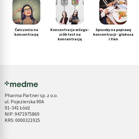
Ćwiczenia na
Koncentracja mózgu -
Sposoby na poprawę
koncentrację
zrób test na
koncentracji - glukoza
koncentrację
i tlen
Pharma Partner sp. z o.o.
ul. Pojezierska 90A
91-341 Łódź
NIP: 9471975869
KRS: 0000321925