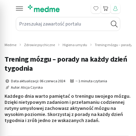
Koszyk
Przeszukaj zawartość portalu
in submenu: Leki na receptę
win submenu: Zdrowie
Medme
Zdrowie psychiczne
Higiena umysłu
Trening mózgu – porady n
win submenu: Suplementy
Trening mózgu – porady na każdy dzień
win submenu: Mama i dziecko
tygodnia
win submenu: Kosmetyki
Data aktualizacji: 06 czerwca 2024
~ 1 minuta czytania
Autor:
Alicja Czyrska
win submenu: Higiena
Każdego dnia warto pamiętać o treningu swojego mózgu.
Dzięki nietypowym zadaniom i przełamaniu codziennej
win submenu: Sprzęt medyczny
rutyny umysłowej zachowasz aktywność mózgu na
wysokim poziomie. Skorzystaj z porady na każdy dzień
win submenu: Intymne
tygodnia i zrób jedno ze wskazanych zadań.
win submenu: Wellness