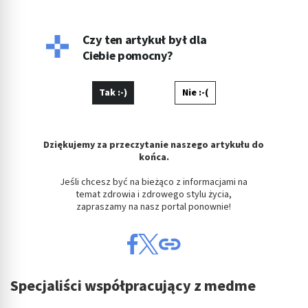
reklam
Wykorzystanie profili do wyboru
Czy ten artykuł był dla
spersonalizowanych reklam
Ciebie pomocny?
Tworzenie profili w celu personalizacji treści
Tak :-)
Nie :-(
Wykorzystywanie profili w celu doboru
spersonalizowanych treści
Pomiar efektywności reklam
Dziękujemy za przeczytanie naszego artykułu do
końca.
Pomiar efektywności treści
Jeśli chcesz być na bieżąco z informacjami na
temat zdrowia i zdrowego stylu życia,
Rozumienie odbiorców dzięki statystyce lub
zapraszamy na nasz portal ponownie!
kombinacji danych z różnych źródeł
Rozwój i ulepszanie usług
Wykorzystywanie ograniczonych danych do
wyboru treści
Specjaliści współpracujący z medme
Funkcje specjalne IAB: