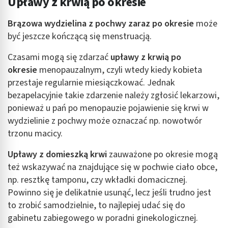
Upławy z krwią po okresie
Brązowa wydzielina z pochwy zaraz po okresie
może
być jeszcze kończącą się menstruacją.
Czasami mogą się zdarzać
upławy z krwią po
okresie
menopauzalnym, czyli wtedy kiedy kobieta
przestaje regularnie miesiączkować. Jednak
bezapelacyjnie takie zdarzenie należy zgłosić lekarzowi,
ponieważ u pań po menopauzie pojawienie się krwi w
wydzielinie z pochwy może oznaczać np. nowotwór
trzonu macicy.
Upławy z domieszką krwi
zauważone po okresie mogą
też wskazywać na znajdujące się w pochwie ciało obce,
np. resztkę tamponu, czy wkładki domacicznej.
Powinno się je delikatnie usunąć, lecz jeśli trudno jest
to zrobić samodzielnie, to najlepiej udać się do
gabinetu zabiegowego w poradni ginekologicznej.