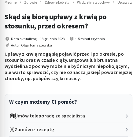
Medme
Zdrowie
Zdrowie kobiety
Wydzielina z pochwy
Upławy z krw
Skąd się biorą upławy z krwią po
stosunku, przed okresem?
Data aktualizacji: 13 grudnia 2023
~ 5 minut czytania
Autor:
Olga Tomaszewska
Upławy z krwią mogą się pojawić przed i po okresie, po
stosunku oraz w czasie ciąży. Brązowa lub brunatna
wydzielina z pochwy może nie być niczym niepokojącym,
ale warto sprawdzić, czy nie oznacza jakiejś poważniejszej
choroby, np. polipów szyjki macicy.
W czym możemy Ci pomóc?
Umów teleporadę ze specjalistą
Zamów e-receptę