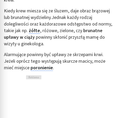
krew.
Tworzenie profili w celu personalizacji treści
Kiedy krew miesza się ze śluzem, daje obraz brązowej
Wykorzystywanie profili w celu doboru
lub brunatnej wydzieliny.Jednak każdy rodzaj
spersonalizowanych treści
dolegliwości oraz każdorazowe odstępstwo od normy,
Pomiar efektywności reklam
takie jak np.
żółte
, różowe, zielone, czy
brunatne
upławy w ciąży
powinny skłonić przyszłą mamę do
Pomiar efektywności treści
wizyty u ginekologa.
Rozumienie odbiorców dzięki statystyce lub
Alarmujące powinny być upławy ze skrzepami krwi.
kombinacji danych z różnych źródeł
Jeżeli oprócz tego występują skurcze macicy, może
Rozwój i ulepszanie usług
mieć miejsce
poronienie
.
Wykorzystywanie ograniczonych danych do
Reklama
wyboru treści
Funkcje specjalne IAB:
Użycie dokładnych danych geolokalizacyjnych
Identyfikowanie urządzeń na podstawie
aktywnie żądanych informacji