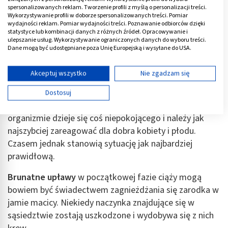
spersonalizowanych reklam. Tworzenie profili z myślą o personalizacji treści.
Wykorzystywanie profili w doborze spersonalizowanych treści. Pomiar
wydajności reklam. Pomiar wydajności treści. Poznawanie odbiorców dzięki
statystyce lub kombinacji danych z różnych źródeł. Opracowywanie i
ulepszanie usług. Wykorzystywanie ograniczonych danych do wyboru treści.
Dane mogą być udostępniane poza Unię Europejską i wysyłane do USA.
Twoja zgoda i polityka cookie dotyczą wyłącznie tej witryny/aplikacji.
Wyświetl listę partnerów (11 dostawców IAB)
Akceptuj wszystko
Nie zgadzam się
Upławy z krwią w ciąży
Używamy Twoich danych w następujących celach:
Dostosuj
Cele przetwarzania IAB:
Upławy w ciąży
mogą być sygnałem, że w kobiecym
Przechowywanie informacji na urządzeniu lub
organizmie dzieje się coś niepokojącego i należy jak
dostęp do nich
najszybciej zareagować dla dobra kobiety i płodu.
Czasem jednak stanowią sytuację jak najbardziej
Wykorzystywanie ograniczonych danych do
wyboru reklam
prawidłową.
Tworzenie profili w celu spersonalizowanych
Brunatne upławy
w początkowej fazie ciąży mogą
reklam
bowiem być świadectwem zagnieżdżania się zarodka w
jamie macicy. Niekiedy naczynka znajdujące się w
Wykorzystanie profili do wyboru
spersonalizowanych reklam
sąsiedztwie zostają uszkodzone i wydobywa się z nich