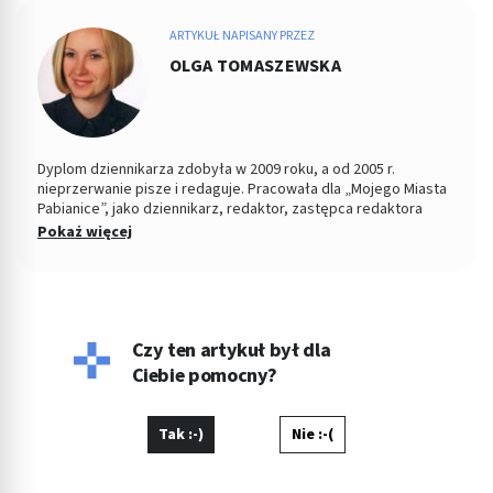
ARTYKUŁ NAPISANY PRZEZ
OLGA TOMASZEWSKA
Dyplom dziennikarza zdobyła w 2009 roku, a od 2005 r.
nieprzerwanie pisze i redaguje. Pracowała dla „Mojego Miasta
Pabianice”, jako dziennikarz, redaktor, zastępca redaktora
naczelnego i PR-owiec, współpracowała z „Nowym Życiem
Pokaż więcej
Pabianic" i licznymi portalami o tematyce zdrowotnej, tworząc
dla tych podmiotów artykuły. Jej konikiem jest tworzenie
treści z zakresu profilaktyki zdrowia, szeroko pojętej
psychologii oraz pediatrii. Jeśli nie pisze, wygina się na macie
ćwicząc hatha jogę jako nauczyciel i dozgonny uczeń.
Czy ten artykuł był dla
Ciebie pomocny?
Tak :-)
Nie :-(