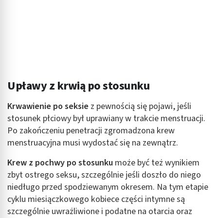
Cele przetwarzania inne niż IAB:
Niezbędne
Wydajność (Performance)
Reklama / śledzenie
Upławy z krwią po stosunku
Krwawienie po seksie
z pewnością się pojawi, jeśli
stosunek płciowy był uprawiany w trakcie menstruacji.
Po zakończeniu penetracji zgromadzona krew
menstruacyjna musi wydostać się na zewnątrz.
Krew z pochwy po stosunku
może być też wynikiem
zbyt ostrego seksu, szczególnie jeśli doszło do niego
niedługo przed spodziewanym okresem. Na tym etapie
cyklu miesiączkowego kobiece części intymne są
szczególnie uwrażliwione i podatne na otarcia oraz