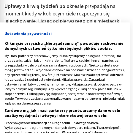
Upławy z krwią tydzień po okresie
przypadają na
moment kiedy w kobiecym ciele rozpoczyna się
jajeczkowanie. Licząc od pierwszego dnia miesiączki
owulacja pojawia się około 14 dni później. Menstruacja
Ustawienia prywatności
trwa u kobiety około 7 dni, jeśli więc krwista wydzielina
z pochwy wycieka kolejne 7 dni później, wypada w
Kliknięcie przycisku „Nie zgadzam się” powoduje zachowanie
domyślnych ustawień tylko niezbędnych plików cookie.
początek owulacji. Kiedy komórka jajowa przemieszcza
My i nasi partnerzy przechowujemy i/lub uzyskujemy dostęp do informacji na
się między jajnikiem a macicą, może dojść do lekkich
urządzeniu, takich jak unikalne identyfikatory w cookie i innych pamięciach
plamień. Warto jednak skonsultować tę kwestię z
przeglądarki w celu przetwarzania danych osobowych. Niektórzy dostawcy
mogą przetwarzać Twoje dane osobowe na podstawie uzasadnionego interesu,
ginekologiem.
aby sprzeciwić się temu, otwórz „Ustawienia”. Możesz zaakceptować, odrzucić
lub zarządzać swoimi ustawieniami, klikając przycisk „Zarządzaj
ustawieniami” lub w dowolnym momencie, klikając przycisk odcisku palca w
Reklama
lewym dolnym rogu witryny. Aby wycofać zgodę kliknij odcisk palca lub link w
stopce serwisu i kliknij pozycję Moje dane, na tej stronie możesz wycofać swoją
zgodę. Te wybory zostaną zasygnalizowane naszym partnerom i nie będą miały
wpływu na dane przeglądania.
Zarówno my, jak i nasi partnerzy przetwarzamy dane w celu
analizy wydajności witryny internetowej oraz w celu:
Przechowywanie informacji na urządzeniu lub dostęp do nich.
Wykorzystywanie ograniczonych danych do wyboru reklam. Tworzenie profili
związanych z personalizacją reklam. Wykorzystanie profili do wyboru