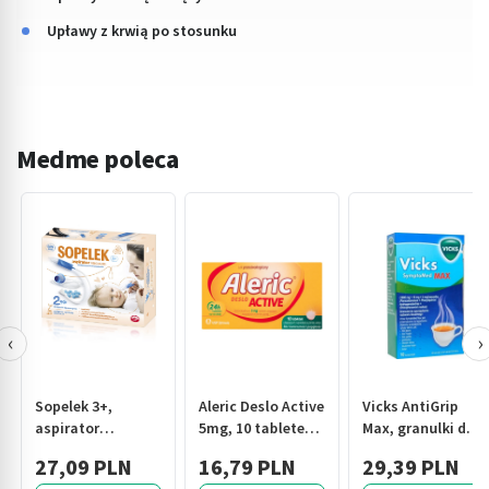
Upławy z krwią po stosunku
Medme poleca
‹
›
Sopelek 3+,
Aleric Deslo Active
Vicks AntiGrip
aspirator
5mg, 10 tabletek,
Max, granulki do
usuwający
na alergię i katar
sporządzania
27,09 PLN
16,79 PLN
29,39 PLN
wydzielinę z nosa,
sienny
roztworu