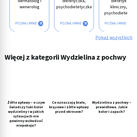
dermatolog i
dietetyczka,
dietetyk
wenerolog
psychodietetyczka
kliniczny,
psychodietetyk
POZNAJ MNIE
POZNAJ MNIE
POZNAJ MNIE
Pokaż wszystkich
Więcej z kategorii Wydzielina z pochwy
Żółte upławy – o czym
Co oznaczają białe,
Wydzielina z pochwy –
świadczy taki kolor
brązowe i żółte upławy
prawidłowa. Jakie
wydzieliny i w jakich
przed okresem?
kolor i zapach?
sytuacjach nie
powinny wzbudzać
niepokoju?