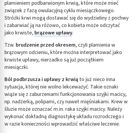
plamieniem podbarwionym krwią, które może mieć
związek z fazą owulacyjną cyklu miesiączkowego.
Stróżki krwi mogą dostawać się do wydzieliny z pochwy
i zabarwiać ją na różowo, co kobieta może odczytać
jako krwiste,
brązowe upławy
.
Tzw.
brudzenie przed okresem
, czyli plamienia w
brązowym odcieniu, które można interpretować jako
krwiste upławy, nierzadko są już początkiem
miesiączki.
Ból podbrzusza i upławy z krwią
to już nieco inna
sytuacja, której nie wolno lekceważyć. Takie oznaki
wiąże się z zaburzeniami funkcjonowania szyjki macicy,
np. nadżerką, polipami, czy nawet mięśniakami. Krew w
śluzie może oznaczać m.in. raka szyjki macicy. Należy
wykonać dokładną diagnostykę układu rozrodczego i
w razie konieczności wprowadzić właściwe leczenie.