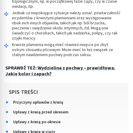
fizjologicznym, np. w początkowej fazie ciąży, czy w czasie
owulacji, itp.
Jednak za niepokojące sytuacje należy uznać: powtarzalność
incydentów z krwistymi plamieniami oraz występowanie
obok nich innych objawów, takich jak np. ból brzucha,
pieczenie i swędzenie okolic intymnych, itd. Mogą one
świadczyć o chorobach, takich jak nadżerka, polipy, czy rak
szyjki macicy.
Krwiste plamienia mogą mieć również miejsce po zbyt
ostrym stosunku płciowym. Może mieć to też związek ze
słabym nawilżeniem pochwy podczas seksu.
SPRAWDŹ TEŻ:
Wydzielina z pochwy – prawidłowa.
Jakie kolor i zapach?
SPIS TREŚCI
Przyczyny upławów z krwią
Upławy z krwią przed okresem
Upławy z krwią po okresie
Upławy z krwią w ciąży