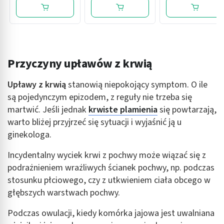
vaccum, 1 szt.
doustnego, 10
saszetek
Przyczyny upławów z krwią
Upławy z krwią
stanowią niepokojący symptom. O ile
są pojedynczym epizodem, z reguły nie trzeba się
martwić. Jeśli jednak
krwiste plamienia
się powtarzają,
warto bliżej przyjrzeć się sytuacji i wyjaśnić ją u
ginekologa.
Incydentalny wyciek krwi z pochwy może wiązać się z
podrażnieniem wrażliwych ścianek pochwy, np. podczas
stosunku płciowego, czy z utkwieniem ciała obcego w
głębszych warstwach pochwy.
Podczas owulacji, kiedy komórka jajowa jest uwalniana