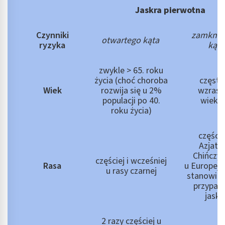
Jaskra pierwotna
Czynniki
zamknię
otwartego kąta
ryzyka
kąta
zwykle > 65. roku
życia (choć choroba
często
Wiek
rozwija się u 2%
wzrast
populacji po 40.
wieki
roku życia)
częście
Azjató
Chińczy
częściej i wcześniej
Rasa
u Europej
u rasy czarnej
stanowi o
przypa
jaskr
2 razy częściej u