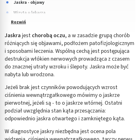
Jaskra - objawy
Wizyta u lekarza
Jaskra
jest
chorobą oczu
, a w zasadzie grupą chorób
różniących się objawami, podłożem patofizjologicznym
i sposobami leczenia. Wspólną cechą jest postępująca
destrukcja włókien nerwowych prowadząca z czasem
do znacznej utraty wzroku i ślepoty. Jaskra może być
nabyta lub wrodzona.
Jeżeli brak jest czynników powodujących wzrost
ciśnienia wewnątrzgałkowego mówimy o jaskrze
pierwotnej, jeżeli są - to o jaskrze wtórnej. Ostatni
podział uwzględnia stan kąta przesączania:
odpowiednio jaskra otwartego i zamkniętego kąta.
W diagnostyce jaskry niezbędna jest ocena pola
widzenia, ciśnienia wewnątrzgałkowego, tarczy nerwu