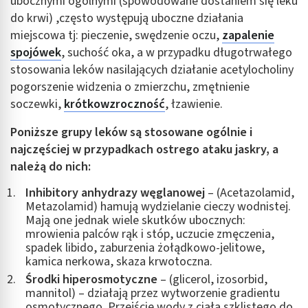
ubocznymi ogólnymi (spowodowane dostaniem się leku
do krwi) ,często występują uboczne działania
miejscowa tj: pieczenie, swędzenie oczu,
zapalenie
spojówek
, suchość oka, a w przypadku długotrwałego
stosowania leków nasilających działanie acetylocholiny
pogorszenie widzenia o zmierzchu, zmętnienie
soczewki,
krótkowzroczność
, łzawienie.
Poniższe grupy leków są stosowane ogólnie i
najczęściej w przypadkach ostrego ataku jaskry, a
należą do nich:
Inhibitory anhydrazy węglanowej
– (Acetazolamid,
Metazolamid) hamują wydzielanie cieczy wodnistej.
Mają one jednak wiele skutków ubocznych:
mrowienia palców rąk i stóp, uczucie zmęczenia,
spadek libido, zaburzenia żołądkowo-jelitowe,
kamica nerkowa, skaza krwotoczna.
Środki hiperosmotyczne
– (glicerol, izosorbid,
mannitol) – działają przez wytworzenie gradientu
osmotycznego. Przejście wody z ciała szklistego do