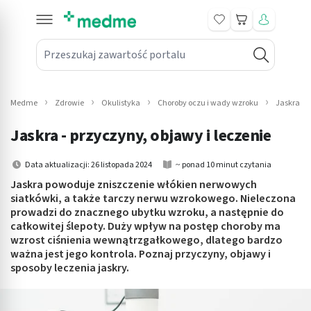
Koszyk
Przeszukaj zawartość portalu
in submenu: Leki na receptę
win submenu: Zdrowie
Medme
Zdrowie
Okulistyka
Choroby oczu i wady wzroku
Jaskra
win submenu: Suplementy
Jaskra - przyczyny, objawy i leczenie
win submenu: Mama i dziecko
Data aktualizacji: 26 listopada 2024
~ ponad 10 minut czytania
win submenu: Kosmetyki
Jaskra powoduje zniszczenie włókien nerwowych
siatkówki, a także tarczy nerwu wzrokowego. Nieleczona
prowadzi do znacznego ubytku wzroku, a następnie do
win submenu: Higiena
całkowitej ślepoty. Duży wpływ na postęp choroby ma
wzrost ciśnienia wewnątrzgałkowego, dlatego bardzo
win submenu: Sprzęt medyczny
ważna jest jego kontrola. Poznaj przyczyny, objawy i
sposoby leczenia jaskry.
win submenu: Intymne
win submenu: Wellness