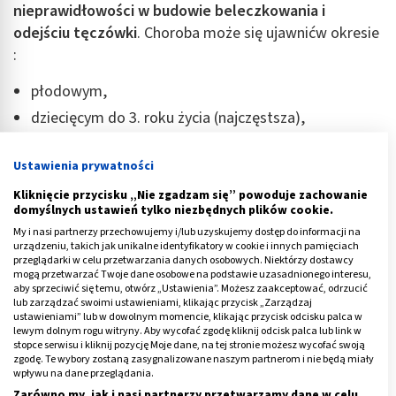
nieprawidłowości w budowie beleczkowania i
odejściu tęczówki
. Choroba może się ujawnićw okresie
:
płodowym,
dziecięcym do 3. roku życia (najczęstsza),
młodzieńczym do 16. roku życia.
Ustawienia prywatności
Jaskra wrodzona bywa też jednym z elementów
Kliknięcie przycisku „Nie zgadzam się” powoduje zachowanie
wrodzonych zespołów chorobowych tj.:
domyślnych ustawień tylko niezbędnych plików cookie.
My i nasi partnerzy przechowujemy i/lub uzyskujemy dostęp do informacji na
zaburzenia rozwojowe tęczówki i rogówki (zespół
urządzeniu, takich jak unikalne identyfikatory w cookie i innych pamięciach
przeglądarki w celu przetwarzania danych osobowych. Niektórzy dostawcy
Axenfelda-Riegera, aniridia),
mogą przetwarzać Twoje dane osobowe na podstawie uzasadnionego interesu,
aby sprzeciwić się temu, otwórz „Ustawienia”. Możesz zaakceptować, odrzucić
zespół Sturge’a Webera,
lub zarządzać swoimi ustawieniami, klikając przycisk „Zarządzaj
choroba Recklinghausena,
ustawieniami” lub w dowolnym momencie, klikając przycisk odcisku palca w
lewym dolnym rogu witryny. Aby wycofać zgodę kliknij odcisk palca lub link w
zespół Marfana
,
stopce serwisu i kliknij pozycję Moje dane, na tej stronie możesz wycofać swoją
zgodę. Te wybory zostaną zasygnalizowane naszym partnerom i nie będą miały
homocystynuria,
wpływu na dane przeglądania.
Zarówno my, jak i nasi partnerzy przetwarzamy dane w celu