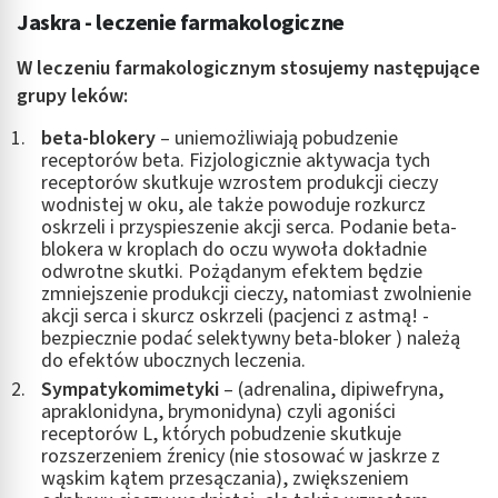
Jaskra - leczenie farmakologiczne
W leczeniu farmakologicznym stosujemy następujące
grupy leków:
beta-blokery
– uniemożliwiają pobudzenie
receptorów beta. Fizjologicznie aktywacja tych
receptorów skutkuje wzrostem produkcji cieczy
wodnistej w oku, ale także powoduje rozkurcz
oskrzeli i przyspieszenie akcji serca. Podanie beta-
blokera w kroplach do oczu wywoła dokładnie
odwrotne skutki. Pożądanym efektem będzie
zmniejszenie produkcji cieczy, natomiast zwolnienie
akcji serca i skurcz oskrzeli (pacjenci z astmą! -
bezpiecznie podać selektywny beta-bloker ) należą
do efektów ubocznych leczenia.
Sympatykomimetyki
– (adrenalina, dipiwefryna,
apraklonidyna, brymonidyna) czyli agoniści
receptorów L, których pobudzenie skutkuje
rozszerzeniem źrenicy (nie stosować w jaskrze z
wąskim kątem przesączania), zwiększeniem