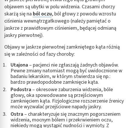
objawem są ubytki w polu widzenia. Czasami chorzy
Wykorzystanie profili do wyboru
spersonalizowanych reklam
skarżą się na
ból oczu
, ból głowy z powodu wzrostu
ciśnienia wewnątrzgałkowego (należy pamiętać o
Tworzenie profili w celu personalizacji treści
jaskrze z prawidłowym ciśnieniem, będącej odmianą
jaskry pierwotnej).
Wykorzystywanie profili w celu doboru
spersonalizowanych treści
Objawy w jaskrze pierwotnej zamkniętego kąta różnią
Pomiar efektywności reklam
się w zależności od fazy choroby:
Pomiar efektywności treści
Utajona
– pacjenci nie zgłaszają żadnych objawów.
Pewne zmiany natomiast mogą być uwidocznione w
Rozumienie odbiorców dzięki statystyce lub
badaniu lekarskim, w którym stwierdza się np.:
kombinacji danych z różnych źródeł
bardzo prawdopodobne zamknięcie kąta.
Podostra
– okresowe zaburzenia widzenia, bóle
Rozwój i ulepszanie usług
głowy, oka spowodowane są przejściowym
zamknięciem kąta. Fizjologiczne rozszerzenie źrenicy
Wykorzystywanie ograniczonych danych do
może wyzwalać przejściowe napady jaskry.
wyboru treści
Ostra
– charakteryzuje się znacznym pogorszeniem
Funkcje specjalne IAB:
widzenia, mocnym bólem i przekrwieniem oczu,
niekiedy mogą wystąpić nudności i wymioty. Z
Użycie dokładnych danych geolokalizacyjnych