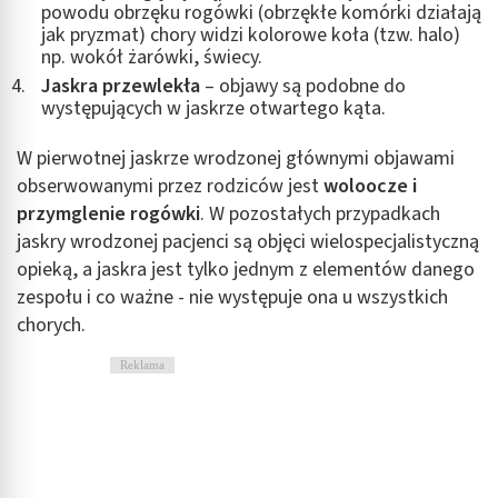
powodu obrzęku rogówki (obrzękłe komórki działają
jak pryzmat) chory widzi kolorowe koła (tzw. halo)
Identyfikowanie urządzeń na podstawie
np. wokół żarówki, świecy.
aktywnie żądanych informacji
Jaskra przewlekła
– objawy są podobne do
Cele przetwarzania inne niż IAB:
występujących w jaskrze otwartego kąta.
Niezbędne
W pierwotnej jaskrze wrodzonej głównymi objawami
Wydajność (Performance)
obserwowanymi przez rodziców jest
woloocze i
przymglenie rogówki
. W pozostałych przypadkach
Reklama / śledzenie
jaskry wrodzonej pacjenci są objęci wielospecjalistyczną
opieką, a jaskra jest tylko jednym z elementów danego
zespołu i co ważne - nie występuje ona u wszystkich
chorych.
Reklama