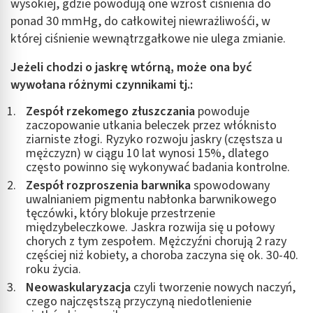
wysokiej, gdzie powodują one wzrost ciśnienia do
ponad 30 mmHg, do całkowitej niewrażliwośći, w
której ciśnienie wewnątrzgałkowe nie ulega zmianie.
Jeżeli chodzi o jaskrę wtórną, może ona być
wywołana różnymi czynnikami tj.:
Zespół rzekomego złuszczania
powoduje
zaczopowanie utkania beleczek przez włóknisto
ziarniste złogi. Ryzyko rozwoju jaskry (częstsza u
mężczyzn) w ciągu 10 lat wynosi 15%, dlatego
często powinno się wykonywać badania kontrolne.
Zespół rozproszenia barwnika
spowodowany
uwalnianiem pigmentu nabłonka barwnikowego
tęczówki, który blokuje przestrzenie
międzybeleczkowe. Jaskra rozwija się u połowy
chorych z tym zespołem. Mężczyźni chorują 2 razy
częściej niż kobiety, a choroba zaczyna się ok. 30-40.
roku życia.
Neowaskularyzacja
czyli tworzenie nowych naczyń,
czego najczęstszą przyczyną niedotlenienie