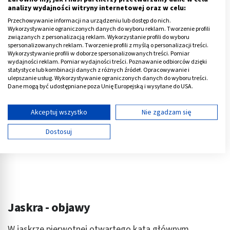
małoocze,
analizy wydajności witryny internetowej oraz w celu:
zespół Lowe’a.
Przechowywanie informacji na urządzeniu lub dostęp do nich.
Wykorzystywanie ograniczonych danych do wyboru reklam. Tworzenie profili
związanych z personalizacją reklam. Wykorzystanie profili do wyboru
Reklama
spersonalizowanych reklam. Tworzenie profili z myślą o personalizacji treści.
Wykorzystywanie profili w doborze spersonalizowanych treści. Pomiar
wydajności reklam. Pomiar wydajności treści. Poznawanie odbiorców dzięki
statystyce lub kombinacji danych z różnych źródeł. Opracowywanie i
ulepszanie usług. Wykorzystywanie ograniczonych danych do wyboru treści.
Dane mogą być udostępniane poza Unię Europejską i wysyłane do USA.
Twoja zgoda i polityka cookie dotyczą wyłącznie tej witryny/aplikacji.
Wyświetl listę partnerów (11 dostawców IAB)
Akceptuj wszystko
Nie zgadzam się
Używamy Twoich danych w następujących celach:
Dostosuj
Cele przetwarzania IAB:
Przechowywanie informacji na urządzeniu lub
dostęp do nich
Wykorzystywanie ograniczonych danych do
wyboru reklam
Jaskra - objawy
Tworzenie profili w celu spersonalizowanych
reklam
W jaskrze pierwotnej otwartego kąta głównym