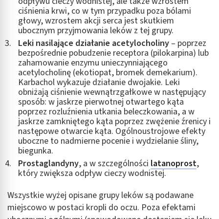
odpływu cieczy wodnistej, ale także wzrostem
ciśnienia krwi, co w tym przypadku poza bólami
głowy, wzrostem akcji serca jest skutkiem
ubocznym przyjmowania leków z tej grupy.
Leki nasilające działanie acetylocholiny
– poprzez
bezpośrednie pobudzenie receptora (pilokarpina) lub
zahamowanie enzymu unieczynniającego
acetylocholinę (ekotiopat, bromek demekarium).
Karbachol wykazuje działanie dwojakie. Leki
obniżają ciśnienie wewnątrzgałkowe w następujący
sposób: w jaskrze pierwotnej otwartego kąta
poprzez rozluźnienia utkania beleczkowania, a w
jaskrze zamkniętego kąta poprzez zwężenie źrenicy i
następowe otwarcie kąta. Ogólnoustrojowe efekty
uboczne to nadmierne pocenie i wydzielanie śliny,
biegunka.
Prostaglandyny
, a w szczególności
latanoprost
,
który zwiększa odpływ cieczy wodnistej.
Wszystkie wyżej opisane grupy leków są podawane
miejscowo w postaci kropli do oczu. Poza efektami