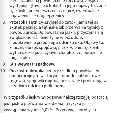
przesączania na powierzchnię tęczówki. Zespół
występuje głównie u kobiet, a jego objawy to: zanik
tęczówki, przemieszczenia źrenicy, ewentualnie
pojawienie się drugiej źrenicy.
Przetoka tętnicy szyjnej
do zatoki jamistej na
skutek pęknięcia tętniaka lub przerwania tętnicy z
powodu urazu. Do powstania jaskry przyczynia się
zwiększone ciśnienie żylne w oczodole,
niedokrwienie przedniego odcinka oka. Objawy to:
znaczny obrzęk spojówki, przekrwienie tęczówki,
wytrzeszcz o pulsacyjnym charakterze, porażenie
mięśni oka.
Guz wewnątrzgałkowy.
Rozrost nabłonka
będący rzadkim powikłaniem
pooperacyjnym, w którym komórki nabłonkowe
rogówki, spojówki migrują przez ranę i proliferują w
przednim odcinku gałki ocznej.
W przypadku
jaskry wrodzonej
najczęstszą jej postacią
jest jaskra pierwotna wrodzona, a ryzyko jej
wystąpienia wynosi 0,01%. Przyczyną choroby są