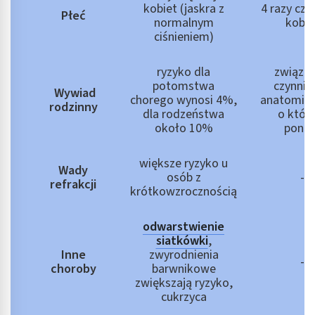
kobiet (jaskra z
4 razy częś
Płeć
normalnym
kobie
ciśnieniem)
ryzyko dla
związan
potomstwa
czynnik
Wywiad
chorego wynosi 4%,
anatomicz
rodzinny
dla rodzeństwa
o któr
około 10%
poniż
większe ryzyko u
Wady
osób z
-
refrakcji
krótkowzrocznością
odwarstwienie
siatkówki
,
Inne
zwyrodnienia
-
choroby
barwnikowe
zwiększają ryzyko,
cukrzyca