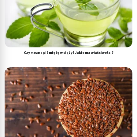
Cele przetwarzania inne niż IAB:
Niezbędne
Wydajność (Performance)
Reklama / śledzenie
Czy można pić miętę w ciąży? Jakie ma właściwości?