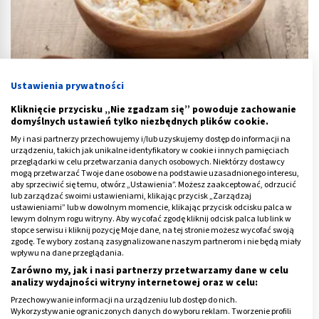
Ustawienia prywatności
Kliknięcie przycisku „Nie zgadzam się” powoduje zachowanie
Dieta ciężarnej - pomysły na pożywne śniadanie
domyślnych ustawień tylko niezbędnych plików cookie.
My i nasi partnerzy przechowujemy i/lub uzyskujemy dostęp do informacji na
urządzeniu, takich jak unikalne identyfikatory w cookie i innych pamięciach
przeglądarki w celu przetwarzania danych osobowych. Niektórzy dostawcy
mogą przetwarzać Twoje dane osobowe na podstawie uzasadnionego interesu,
aby sprzeciwić się temu, otwórz „Ustawienia”. Możesz zaakceptować, odrzucić
lub zarządzać swoimi ustawieniami, klikając przycisk „Zarządzaj
ustawieniami” lub w dowolnym momencie, klikając przycisk odcisku palca w
lewym dolnym rogu witryny. Aby wycofać zgodę kliknij odcisk palca lub link w
stopce serwisu i kliknij pozycję Moje dane, na tej stronie możesz wycofać swoją
zgodę. Te wybory zostaną zasygnalizowane naszym partnerom i nie będą miały
wpływu na dane przeglądania.
Zarówno my, jak i nasi partnerzy przetwarzamy dane w celu
analizy wydajności witryny internetowej oraz w celu:
Przechowywanie informacji na urządzeniu lub dostęp do nich.
Wykorzystywanie ograniczonych danych do wyboru reklam. Tworzenie profili