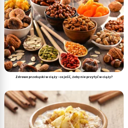
Zdrowe przekąski w ciąży - co jeść, żeby nie przytyć w ciąży?