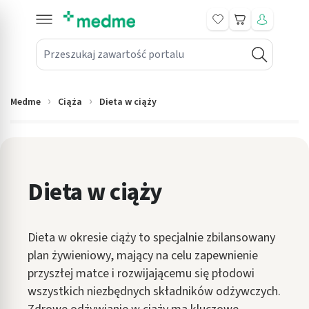
Koszyk
Przeszukaj zawartość portalu
in submenu: Leki na receptę
win submenu: Zdrowie
Medme
Ciąża
Dieta w ciąży
win submenu: Suplementy
win submenu: Mama i dziecko
win submenu: Kosmetyki
Dieta w ciąży
win submenu: Higiena
Dieta w okresie ciąży to specjalnie zbilansowany
win submenu: Sprzęt medyczny
plan żywieniowy, mający na celu zapewnienie
win submenu: Intymne
przyszłej matce i rozwijającemu się płodowi
wszystkich niezbędnych składników odżywczych.
win submenu: Wellness