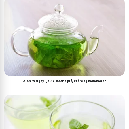
Tworzenie profili w celu personalizacji treści
Wykorzystywanie profili w celu doboru
spersonalizowanych treści
Pomiar efektywności reklam
Pomiar efektywności treści
Rozumienie odbiorców dzięki statystyce lub
kombinacji danych z różnych źródeł
Rozwój i ulepszanie usług
Zioła w ciąży - jakie można pić, które są zakazane?
Wykorzystywanie ograniczonych danych do
wyboru treści
Funkcje specjalne IAB:
Użycie dokładnych danych geolokalizacyjnych
Identyfikowanie urządzeń na podstawie
aktywnie żądanych informacji