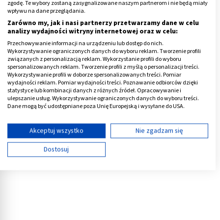
zgodę. Te wybory zostaną zasygnalizowane naszym partnerom i nie będą miały
wpływu na dane przeglądania.
Zarówno my, jak i nasi partnerzy przetwarzamy dane w celu
analizy wydajności witryny internetowej oraz w celu:
Przechowywanie informacji na urządzeniu lub dostęp do nich.
Wykorzystywanie ograniczonych danych do wyboru reklam. Tworzenie profili
związanych z personalizacją reklam. Wykorzystanie profili do wyboru
spersonalizowanych reklam. Tworzenie profili z myślą o personalizacji treści.
Reklama
Wykorzystywanie profili w doborze spersonalizowanych treści. Pomiar
wydajności reklam. Pomiar wydajności treści. Poznawanie odbiorców dzięki
statystyce lub kombinacji danych z różnych źródeł. Opracowywanie i
ulepszanie usług. Wykorzystywanie ograniczonych danych do wyboru treści.
Dane mogą być udostępniane poza Unię Europejską i wysyłane do USA.
Twoja zgoda i polityka cookie dotyczą wyłącznie tej witryny/aplikacji.
Wyświetl listę partnerów (11 dostawców IAB)
Akceptuj wszystko
Nie zgadzam się
Używamy Twoich danych w następujących celach:
Dostosuj
Cele przetwarzania IAB:
Przechowywanie informacji na urządzeniu lub
dostęp do nich
Wykorzystywanie ograniczonych danych do
wyboru reklam