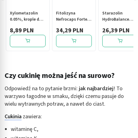
Xylometazolin
Fitolizyna
Starazolin
0.05%, krople do
Nefrocaps Forte,
HydroBalance
nosa, 10 ml (Polfa
kapsułki, 30 szt.
PPH, krople do
8,89 PLN
34,29 PLN
26,39 PLN
Warszawa)
oczu, 2 x 5 ml
Czy cukinię można jeść na surowo?
Odpowiedź na to pytanie brzmi:
jak najbardziej
! To
warzywo łagodne w smaku, dzięki czemu pasuje do
wielu wytrawnych potraw, a nawet do ciast.
Cukinia
zawiera:
witaminę C,