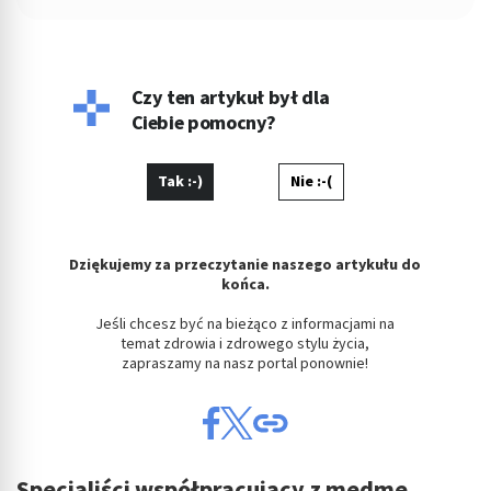
oraz związane z urodą. Obecnie Olga skupia się na tworzeniu
treści o szerokim zakresie tematycznym, łącząc
profesjonalizm dziennikarski z kreatywnym podejściem do
pisania. Olga, absolwentka Uniwersytetu Łódzkiego w
dziedzinie Kulturoznawstwa, wyróżnia się zdolnością do
Czy ten artykuł był dla
przekazywania skomplikowanych tematów w przystępny i
Ciebie pomocny?
angażujący sposób. Jej teksty charakteryzują się głębokim
zrozumieniem tematu, kreatywnością i precyzją,
Tak :-)
Nie :-(
Dziękujemy za przeczytanie naszego artykułu do
końca.
Jeśli chcesz być na bieżąco z informacjami na
temat zdrowia i zdrowego stylu życia,
zapraszamy na nasz portal ponownie!
Specjaliści współpracujący z medme