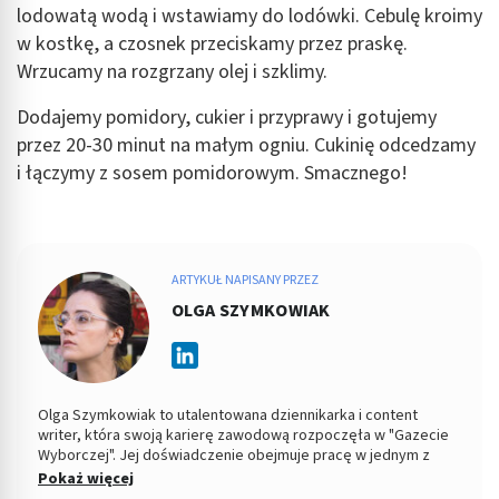
lodowatą wodą i wstawiamy do lodówki. Cebulę kroimy
Funkcje specjalne IAB:
w kostkę, a czosnek przeciskamy przez praskę.
Użycie dokładnych danych geolokalizacyjnych
Wrzucamy na rozgrzany olej i szklimy.
Identyfikowanie urządzeń na podstawie
aktywnie żądanych informacji
Dodajemy pomidory, cukier i przyprawy i gotujemy
przez 20-30 minut na małym ogniu. Cukinię odcedzamy
Cele przetwarzania inne niż IAB:
i łączymy z sosem pomidorowym. Smacznego!
Niezbędne
Wydajność (Performance)
Reklama / śledzenie
ARTYKUŁ NAPISANY PRZEZ
OLGA SZYMKOWIAK
Olga Szymkowiak to utalentowana dziennikarka i content
writer, która swoją karierę zawodową rozpoczęła w "Gazecie
Wyborczej". Jej doświadczenie obejmuje pracę w jednym z
wiodących polskich portali medycznych, gdzie zdobyła cenne
Pokaż więcej
doświadczenie w pisaniu na tematy zdrowotne, dietetyczne