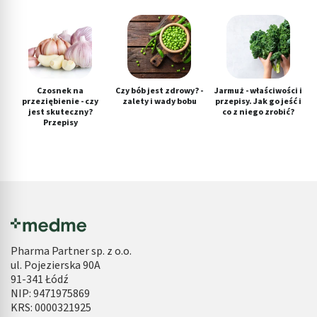
Czosnek na
Czy bób jest zdrowy? -
Jarmuż - właściwości i
przeziębienie - czy
zalety i wady bobu
przepisy. Jak go jeść i
jest skuteczny?
co z niego zrobić?
Przepisy
Pharma Partner sp. z o.o.
ul. Pojezierska 90A
91-341 Łódź
NIP: 9471975869
KRS: 0000321925