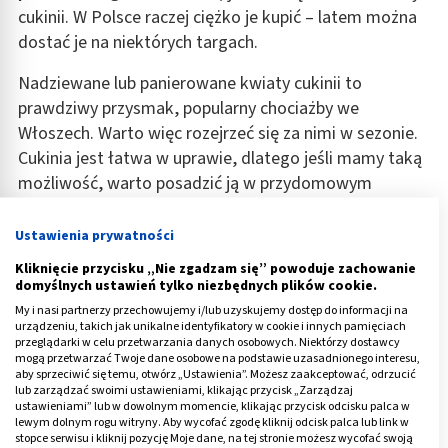
cukinii. W Polsce raczej ciężko je kupić – latem można
dostać je na niektórych targach.
Nadziewane lub panierowane kwiaty cukinii to
prawdziwy przysmak, popularny chociażby we
Włoszech. Warto więc rozejrzeć się za nimi w sezonie.
Cukinia jest łatwa w uprawie, dlatego jeśli mamy taką
możliwość, warto posadzić ją w przydomowym
ogródku.
Ustawienia prywatności
Jak działa ozonator żywności? Zobacz nasz test
Kliknięcie przycisku „Nie zgadzam się” powoduje zachowanie
redakcyjny:
domyślnych ustawień tylko niezbędnych plików cookie.
My i nasi partnerzy przechowujemy i/lub uzyskujemy dostęp do informacji na
urządzeniu, takich jak unikalne identyfikatory w cookie i innych pamięciach
przeglądarki w celu przetwarzania danych osobowych. Niektórzy dostawcy
mogą przetwarzać Twoje dane osobowe na podstawie uzasadnionego interesu,
aby sprzeciwić się temu, otwórz „Ustawienia”. Możesz zaakceptować, odrzucić
lub zarządzać swoimi ustawieniami, klikając przycisk „Zarządzaj
ustawieniami” lub w dowolnym momencie, klikając przycisk odcisku palca w
lewym dolnym rogu witryny. Aby wycofać zgodę kliknij odcisk palca lub link w
stopce serwisu i kliknij pozycję Moje dane, na tej stronie możesz wycofać swoją