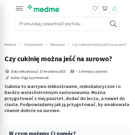
Koszyk
Przeszukaj zawartość portalu
in submenu: Leki na receptę
win submenu: Zdrowie
Medme
Odżywianie
Warzywa
Czy cukinię można jeść na surowo?
win submenu: Suplementy
Czy cukinię można jeść na surowo?
win submenu: Mama i dziecko
Data aktualizacji: 13 września 2023
~ 1 minuta czytania
Autor:
Olga Szymkowiak
win submenu: Kosmetyki
Cukinia to warzywo lekkostrawne, niskokaloryczne i o
win submenu: Higiena
bardzo wszechstronnym zastosowaniu. Można
przygotować z niej pasztet, dodać do leczo, a nawet do
ciasta. Podpowiadamy jak ją przygotować, by smakowała
win submenu: Sprzęt medyczny
równie dobrze na surowo.
win submenu: Intymne
win submenu: Wellness
W czym możemy Ci pomóc?