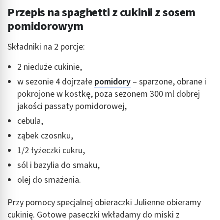
Tworzenie profili w celu spersonalizowanych
Przepis na spaghetti z cukinii z sosem
reklam
pomidorowym
Wykorzystanie profili do wyboru
spersonalizowanych reklam
Składniki na 2 porcje:
Tworzenie profili w celu personalizacji treści
2 nieduże cukinie,
w sezonie 4 dojrzałe
pomidory
– sparzone, obrane i
Wykorzystywanie profili w celu doboru
spersonalizowanych treści
pokrojone w kostkę, poza sezonem 300 ml dobrej
jakości passaty pomidorowej,
Pomiar efektywności reklam
cebula,
Pomiar efektywności treści
ząbek czosnku,
1/2 łyżeczki cukru,
Rozumienie odbiorców dzięki statystyce lub
kombinacji danych z różnych źródeł
sól i bazylia do smaku,
olej do smażenia.
Rozwój i ulepszanie usług
Przy pomocy specjalnej obieraczki Julienne obieramy
Wykorzystywanie ograniczonych danych do
wyboru treści
cukinię. Gotowe paseczki wkładamy do miski z