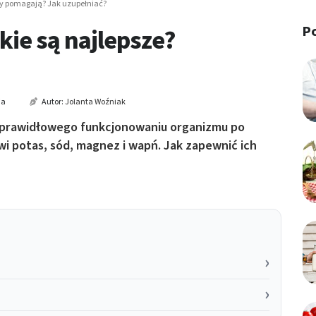
czy pomagają? Jak uzupełniać?
P
akie są najlepsze?
ia
Autor:
Jolanta Woźniak
t prawidłowego funkcjonowaniu organizmu po
wi potas, sód, magnez i wapń. Jak zapewnić ich