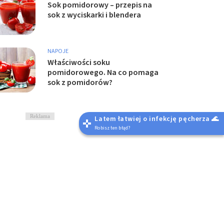
Sok pomidorowy – przepis na
sok z wyciskarki i blendera
NAPOJE
Właściwości soku
pomidorowego. Na co pomaga
sok z pomidorów?
Reklama
Latem łatwiej o infekcję pęcherza 🌊
Robisz ten błąd?