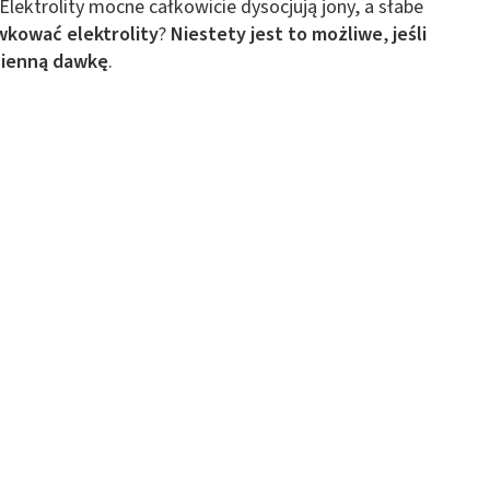
Elektrolity mocne całkowicie dysocjują jony, a słabe
 z różnych źródeł
kować elektrolity
?
Niestety jest to możliwe
,
jeśli
zienną dawkę
.
ormacji