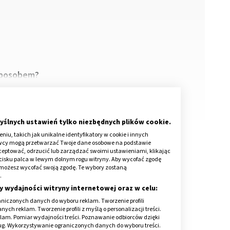
 sposobem?
yślnych ustawień tylko niezbędnych plików cookie.
iu, takich jak unikalne identyfikatory w cookie i innych
awcy mogą przetwarzać Twoje dane osobowe na podstawie
kceptować, odrzucić lub zarządzać swoimi ustawieniami, klikając
cisku palca w lewym dolnym rogu witryny. Aby wycofać zgodę
onie możesz wycofać swoją zgodę. Te wybory zostaną
.
y wydajności witryny internetowej oraz w celu:
niczonych danych do wyboru reklam. Tworzenie profili
ch reklam. Tworzenie profili z myślą o personalizacji treści.
klam. Pomiar wydajności treści. Poznawanie odbiorców dzięki
ług. Wykorzystywanie ograniczonych danych do wyboru treści.