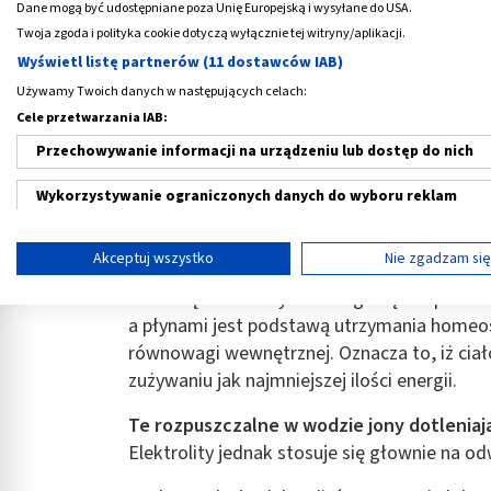
Dane mogą być udostępniane poza Unię Europejską i wysyłane do USA.
Twoja zgoda i polityka cookie dotyczą wyłącznie tej witryny/aplikacji.
Wyświetl listę partnerów (11 dostawców IAB)
Używamy Twoich danych w następujących celach:
Cele przetwarzania IAB:
Co to są elektrolity?
Przechowywanie informacji na urządzeniu lub dostęp do nich
Wykorzystywanie ograniczonych danych do wyboru reklam
Elektrolity
(jony soli)
to składniki niezbę
organizmu
. Biorą udział w wielu procesach
Tworzenie profili w celu spersonalizowanych reklam
elektrolitową i dobre samopoczucie.
Akceptuj wszystko
Nie zgadzam si
Wykorzystanie profili do wyboru spersonalizowanych reklam
Na co są elektrolity i dlaczego są tak potr
a płynami jest podstawą utrzymania homeos
Tworzenie profili w celu personalizacji treści
równowagi wewnętrznej. Oznacza to, iż ciało
Wykorzystywanie profili w celu doboru spersonalizowanych tre
zużywaniu jak najmniejszej ilości energii.
Pomiar efektywności reklam
Te rozpuszczalne w wodzie jony dotleniaj
Elektrolity jednak stosuje się głownie na o
Pomiar efektywności treści