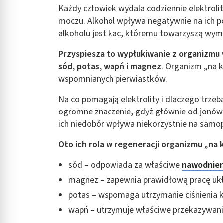
Każdy człowiek wydala codziennie elektrolit
moczu. Alkohol wpływa negatywnie na ich 
alkoholu jest kac, któremu towarzyszą wymio
Przyspiesza to wypłukiwanie z organizmu
sód
,
potas
,
wapń i magnez
. Organizm „na k
wspomnianych pierwiastków.
Na co pomagają
elektrolity i dlaczego trze
ogromne znaczenie, gdyż głównie od jonów 
ich niedobór wpływa niekorzystnie na samop
Oto ich rola w regeneracji organizmu
„
na 
sód – odpowiada za właściwe
nawodnien
magnez – zapewnia prawidłową pracę uk
potas – wspomaga utrzymanie ciśnienia k
wapń – utrzymuje właściwe przekazywan