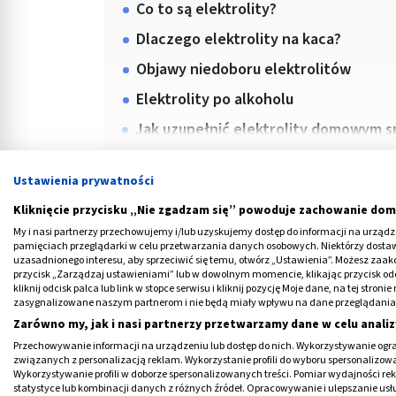
Co to są elektrolity?
Dlaczego elektrolity na kaca?
Objawy niedoboru elektrolitów
Elektrolity po alkoholu
Jak uzupełnić elektrolity domowym
Ustawienia prywatności
Kliknięcie przycisku „Nie zgadzam się” powoduje zachowanie dom
Reklama
My i nasi partnerzy przechowujemy i/lub uzyskujemy dostęp do informacji na urządzen
pamięciach przeglądarki w celu przetwarzania danych osobowych. Niektórzy dost
uzasadnionego interesu, aby sprzeciwić się temu, otwórz „Ustawienia”. Możesz zaa
przycisk „Zarządzaj ustawieniami” lub w dowolnym momencie, klikając przycisk od
kliknij odcisk palca lub link w stopce serwisu i kliknij pozycję Moje dane, na tej str
zasygnalizowane naszym partnerom i nie będą miały wpływu na dane przeglądania
Zarówno my, jak i nasi partnerzy przetwarzamy dane w celu analiz
Przechowywanie informacji na urządzeniu lub dostęp do nich. Wykorzystywanie ogra
związanych z personalizacją reklam. Wykorzystanie profili do wyboru spersonalizowany
Wykorzystywanie profili w doborze spersonalizowanych treści. Pomiar wydajności re
statystyce lub kombinacji danych z różnych źródeł. Opracowywanie i ulepszanie us