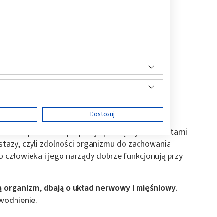
dne do prawidłowego funkcjonowania całego
 życiowych, a ich brak zaburza gospodarkę
ę
Dostosuj
zebne? Odpowiednia proporcja pomiędzy elektrolitami
tazy, czyli zdolności organizmu do zachowania
 człowieka i jego narządy dobrze funkcjonują przy
ści
ą organizm
,
dbają o układ nerwowy i mięśniowy
.
dwodnienie.