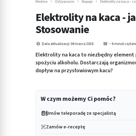
Medme
Odżywianie
Napoje
Elektrolity na kaca – 
in submenu: Wellness
Elektrolity na kaca - j
Stosowanie
Data aktualizacji: 04 marca 2026
~ 6 minut czytan
Elektrolity na kaca to niezbędny elemen
spożyciu alkoholu. Dostarczają organizmo
dopływ na przysłowiowym kacu?
W czym możemy Ci pomóc?
Umów teleporadę ze specjalistą
Zamów e-receptę