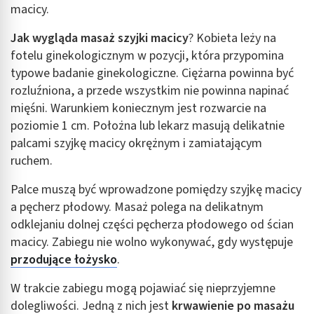
kombinacji danych z różnych źródeł
macicy.
Rozwój i ulepszanie usług
Jak wygląda masaż szyjki macicy
? Kobieta leży na
fotelu ginekologicznym w pozycji, która przypomina
Wykorzystywanie ograniczonych danych do
typowe badanie ginekologiczne. Ciężarna powinna być
wyboru treści
rozluźniona, a przede wszystkim nie powinna napinać
Funkcje specjalne IAB:
mięśni. Warunkiem koniecznym jest rozwarcie na
Użycie dokładnych danych geolokalizacyjnych
poziomie 1 cm. Położna lub lekarz masują delikatnie
palcami szyjkę macicy okrężnym i zamiatającym
Identyfikowanie urządzeń na podstawie
aktywnie żądanych informacji
ruchem.
Cele przetwarzania inne niż IAB:
Palce muszą być wprowadzone pomiędzy szyjkę macicy
Niezbędne
a pęcherz płodowy. Masaż polega na delikatnym
odklejaniu dolnej części pęcherza płodowego od ścian
Wydajność (Performance)
macicy. Zabiegu nie wolno wykonywać, gdy występuje
przodujące łożysko
.
Reklama / śledzenie
W trakcie zabiegu mogą pojawiać się nieprzyjemne
dolegliwości. Jedną z nich jest
krwawienie po masażu