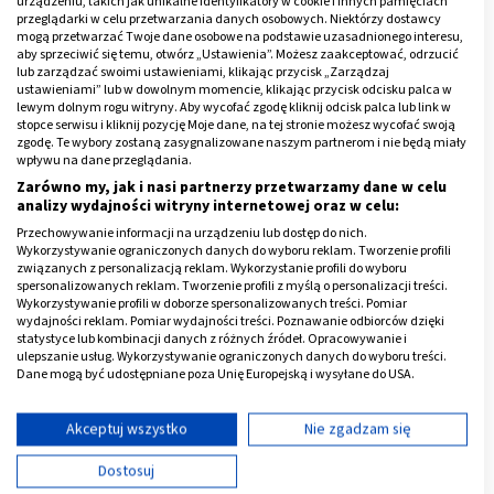
tym także skurczy przepowiadających,
urządzeniu, takich jak unikalne identyfikatory w cookie i innych pamięciach
przeglądarki w celu przetwarzania danych osobowych. Niektórzy dostawcy
napięty brzuch,
mogą przetwarzać Twoje dane osobowe na podstawie uzasadnionego interesu,
aby sprzeciwić się temu, otwórz „Ustawienia”. Możesz zaakceptować, odrzucić
odczuwanie przez kobietę bólu, jak przy skurczach
lub zarządzać swoimi ustawieniami, klikając przycisk „Zarządzaj
ustawieniami” lub w dowolnym momencie, klikając przycisk odcisku palca w
miesiączkowych.
lewym dolnym rogu witryny. Aby wycofać zgodę kliknij odcisk palca lub link w
stopce serwisu i kliknij pozycję Moje dane, na tej stronie możesz wycofać swoją
zgodę. Te wybory zostaną zasygnalizowane naszym partnerom i nie będą miały
Reklama
wpływu na dane przeglądania.
Zarówno my, jak i nasi partnerzy przetwarzamy dane w celu
analizy wydajności witryny internetowej oraz w celu:
Przechowywanie informacji na urządzeniu lub dostęp do nich.
Wykorzystywanie ograniczonych danych do wyboru reklam. Tworzenie profili
związanych z personalizacją reklam. Wykorzystanie profili do wyboru
spersonalizowanych reklam. Tworzenie profili z myślą o personalizacji treści.
Wykorzystywanie profili w doborze spersonalizowanych treści. Pomiar
wydajności reklam. Pomiar wydajności treści. Poznawanie odbiorców dzięki
statystyce lub kombinacji danych z różnych źródeł. Opracowywanie i
ulepszanie usług. Wykorzystywanie ograniczonych danych do wyboru treści.
Dane mogą być udostępniane poza Unię Europejską i wysyłane do USA.
Twoja zgoda i polityka cookie dotyczą wyłącznie tej witryny/aplikacji.
Wyświetl listę partnerów (11 dostawców IAB)
Akceptuj wszystko
Nie zgadzam się
Używamy Twoich danych w następujących celach:
Dostosuj
Cele przetwarzania IAB: