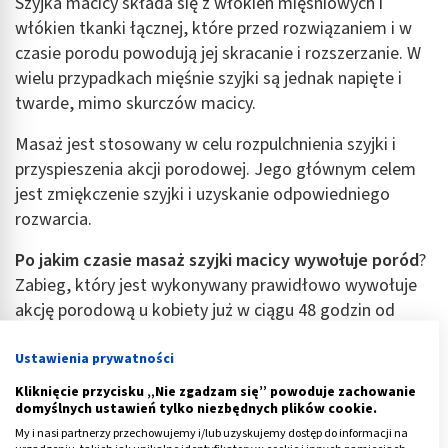
Szyjka macicy składa się z włókien mięśniowych i
włókien tkanki łącznej, które przed rozwiązaniem i w
czasie porodu powodują jej skracanie i rozszerzanie. W
wielu przypadkach mięśnie szyjki są jednak napięte i
twarde, mimo skurczów macicy.
Masaż jest stosowany w celu rozpulchnienia szyjki i
przyspieszenia akcji porodowej. Jego głównym celem
jest zmiękczenie szyjki i uzyskanie odpowiedniego
rozwarcia.
Po jakim czasie masaż szyjki macicy wywołuje poród
?
Zabieg, który jest wykonywany prawidłowo wywołuje
akcję porodową u kobiety już w ciągu 48 godzin od
zakończenia masowania szyjki. Kilka przesłanek
wskazuje na prawidłową i skuteczną indukcje porodu
Ustawienia prywatności
poprzez masaż. Do takich należą:
Kliknięcie przycisku „Nie zgadzam się” powoduje zachowanie
domyślnych ustawień tylko niezbędnych plików cookie.
pojawienie się czynności
skurczowych macicy
, w
My i nasi partnerzy przechowujemy i/lub uzyskujemy dostęp do informacji na