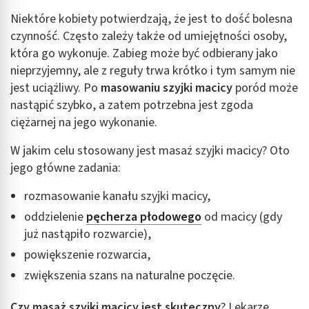
Niektóre kobiety potwierdzają, że jest to dość bolesna
czynność. Często zależy także od umiejętności osoby,
która go wykonuje. Zabieg może być odbierany jako
nieprzyjemny, ale z reguły trwa krótko i tym samym nie
jest uciążliwy. Po
masowaniu szyjki macicy
poród może
nastąpić szybko, a zatem potrzebna jest zgoda
ciężarnej na jego wykonanie.
W jakim celu stosowany jest masaż szyjki macicy? Oto
jego główne zadania:
rozmasowanie kanału szyjki macicy,
oddzielenie
pęcherza płodowego
od macicy (gdy
już nastąpiło rozwarcie),
powiększenie rozwarcia,
zwiększenia szans na naturalne poczęcie.
Czy masaż szyjki macicy jest skuteczny
? Lekarze