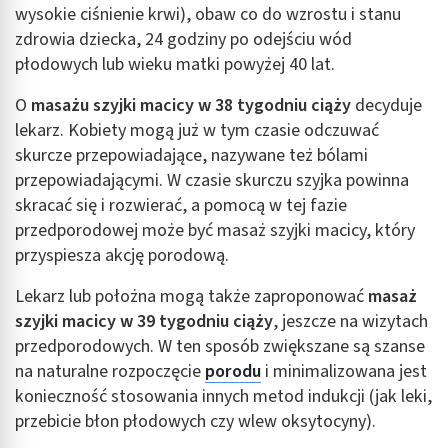
wysokie ciśnienie krwi), obaw co do wzrostu i stanu
zdrowia dziecka, 24 godziny po odejściu wód
płodowych lub wieku matki powyżej 40 lat.
O
masażu szyjki macicy w 38 tygodniu ciąży
decyduje
lekarz. Kobiety mogą już w tym czasie odczuwać
skurcze przepowiadające, nazywane też bólami
przepowiadającymi. W czasie skurczu szyjka powinna
skracać się i rozwierać, a pomocą w tej fazie
przedporodowej może być masaż szyjki macicy, który
przyspiesza akcję porodową.
Lekarz lub położna mogą także zaproponować
masaż
szyjki macicy w 39 tygodniu ciąży
, jeszcze na wizytach
przedporodowych. W ten sposób zwiększane są szanse
na naturalne rozpoczęcie
porodu
i minimalizowana jest
konieczność stosowania innych metod indukcji (jak leki,
przebicie błon płodowych czy wlew oksytocyny).