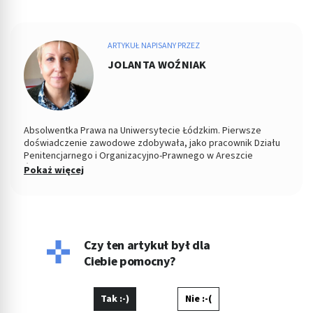
ARTYKUŁ NAPISANY PRZEZ
JOLANTA WOŹNIAK
Absolwentka Prawa na Uniwersytecie Łódzkim. Pierwsze
doświadczenie zawodowe zdobywała, jako pracownik Działu
Penitencjarnego i Organizacyjno-Prawnego w Areszcie
Śledczym w Łodzi. Od 2004 roku Zastępca Prezesa i Członek
Pokaż więcej
Zarządu w Miejskiej Spółdzielni Mieszkaniowej. Od kilku lat
copywriterka, głównie w tematyce prawnej, ale i medycznej i
parentingowej. Prywatnie miłośniczka dobrego kina.
Czy ten artykuł był dla
Ciebie pomocny?
Tak :-)
Nie :-(