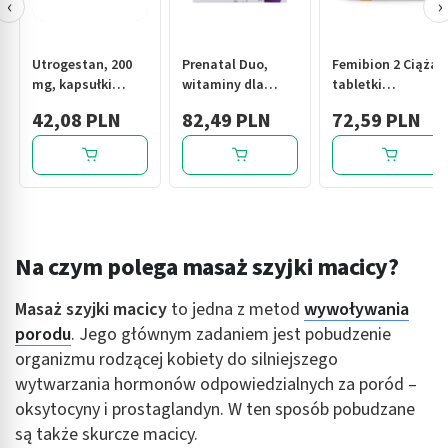
‹
›
Utrogestan, 200
Prenatal Duo,
Femibion 2 Ciąża,
mg, kapsułki
witaminy dla
tabletki
dopochwowe
kobiet w ciąży (od
powlekane +
42,08 PLN
82,49 PLN
72,59 PLN
miękkie, 15 szt.
13. tygodnia) i
kapsułki miękkie,
karmiących
28 szt. + 28 szt.
piersią, kapsułki,
60 szt.+ 30 szt.
(DHA, laktoferyna,
cholina)
Na czym polega masaż szyjki macicy?
Masaż szyjki macicy
to jedna z metod
wywoływania
porodu
. Jego głównym zadaniem jest pobudzenie
organizmu rodzącej kobiety do silniejszego
wytwarzania hormonów odpowiedzialnych za poród –
oksytocyny i prostaglandyn. W ten sposób pobudzane
są także skurcze macicy.