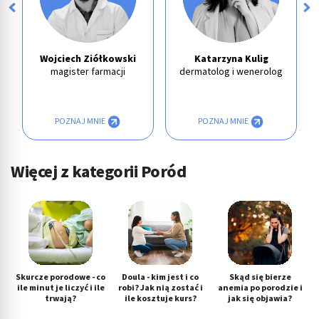
Wojciech Ziółkowski
Katarzyna Kulig
magister farmacji
dermatolog i wenerolog
POZNAJ MNIE
POZNAJ MNIE
Więcej z kategorii Poród
Skurcze porodowe - co
Doula - kim jest i co
Skąd się bierze
ile minut je liczyć i ile
robi? Jak nią zostać i
anemia po porodzie i
trwają?
ile kosztuje kurs?
jak się objawia?