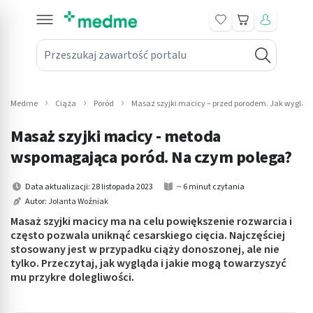
Koszyk
Przeszukaj zawartość portalu
in submenu: Leki na receptę
win submenu: Zdrowie
Medme
Ciąża
Poród
Masaż szyjki macicy – przed porodem. Jak wygląd
win submenu: Suplementy
Masaż szyjki macicy - metoda
win submenu: Mama i dziecko
wspomagająca poród. Na czym polega?
win submenu: Kosmetyki
Data aktualizacji: 28 listopada 2023
~ 6 minut czytania
Autor:
Jolanta Woźniak
win submenu: Higiena
Masaż szyjki macicy ma na celu powiększenie rozwarcia i
często pozwala uniknąć cesarskiego cięcia. Najczęściej
win submenu: Sprzęt medyczny
stosowany jest w przypadku ciąży donoszonej, ale nie
tylko. Przeczytaj, jak wygląda i jakie mogą towarzyszyć
win submenu: Intymne
mu przykre dolegliwości.
win submenu: Wellness