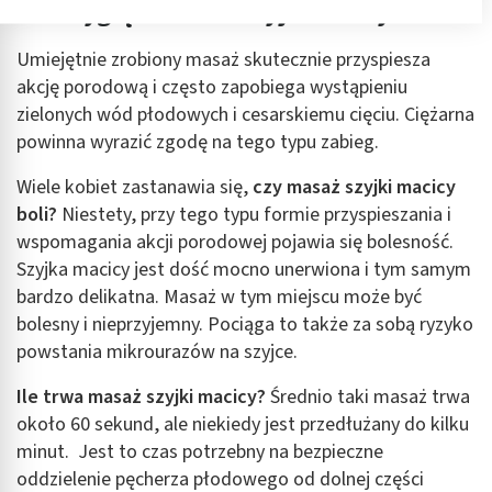
Jak wygląda masaż szyjki macicy?
Przechowywanie informacji na urządzeniu lub
dostęp do nich
Umiejętnie zrobiony masaż skutecznie przyspiesza
akcję porodową i często zapobiega wystąpieniu
Wykorzystywanie ograniczonych danych do
wyboru reklam
zielonych wód płodowych i cesarskiemu cięciu. Ciężarna
powinna wyrazić zgodę na tego typu zabieg.
Tworzenie profili w celu spersonalizowanych
reklam
Wiele kobiet zastanawia się,
czy masaż szyjki macicy
boli?
Niestety, przy tego typu formie przyspieszania i
Wykorzystanie profili do wyboru
spersonalizowanych reklam
wspomagania akcji porodowej pojawia się bolesność.
Szyjka macicy jest dość mocno unerwiona i tym samym
Tworzenie profili w celu personalizacji treści
bardzo delikatna. Masaż w tym miejscu może być
bolesny i nieprzyjemny. Pociąga to także za sobą ryzyko
Wykorzystywanie profili w celu doboru
spersonalizowanych treści
powstania mikrourazów na szyjce.
Pomiar efektywności reklam
Ile trwa masaż szyjki macicy?
Średnio taki masaż trwa
około 60 sekund, ale niekiedy jest przedłużany do kilku
Pomiar efektywności treści
minut. Jest to czas potrzebny na bezpieczne
oddzielenie pęcherza płodowego od dolnej części
Rozumienie odbiorców dzięki statystyce lub